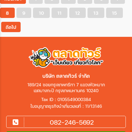
ชื่นชอบการเที่ยวญี่ปุ่น และวัฒนธรรมญี่ปุ่น
งมากมายเพื่อเอาใจนักชอปทั้งหลายให้ได้
หลากหลายข้าวหน้าปลาไหล ข้าวหน้าปลา
และหลงใหลในอาหารญี่ปุ่น อยากจะลิ้มลอง
เดินชอปกระจายตลอดทั้งปี วันนี้เราได้
ไหล เป็นอาหารญี่ปุ่นที่มีปลาไหลย่าง unagi
8
9
10
11
12
13
15
รสชาติแบบต้นตำรับ วันนี้เรามีแหล่งท่อง
รวบรวมแหล่งชอปปิงในฮอกไกโด ย่านร้าน
ราดด้วยซอสหวานและเค็ม เสิร์ฟบนชาม
เที่ยวเดินเพลินๆ แหล่งกินและแหล่งชอปปิ้ง
ค้าและห้างสรรพสินค้าเด็ดๆ 9 แห่งมา
เป็น อาหารญี่ปุ่นยอดนิยม ที่มักรับประทาน
ที่จะทำให้คุณฟินไม่รู้ลืมกับการเที่ยวย่านอุเอ
แนะนำให้คุณได้รู้จักกัน งานนี้บอกเลยว่า
ถัดไป
ในโอกาสพิเศษหรือเป็นของว่างเนื่องจาก
โนะและโอคะจิมะจิอย่างแน่นอน
กระเป๋าเงินฉีกแต่ฟินแน่นอนค่ะ
ความเข้มข้นและรสชาติของปลาไหล เห็น
ไหมล่ะว่าแต่เมนูชวนท้องร้องจ๊อกจ๊อก ใน
10 เมนูนี้ แอดชอบหมดทุกเมนู ไม่ว่าจะเมนู
ไหนก็น่ากินไปหมด ยังไม่หมดแค่นี้อาหาร
ญี่ปุ่น ยังมี ซูชิ เทนดง ข้าวหน้าไก่ ชาบู โอ
เด้ง และอื่นๆอีกมากมาย นี่เป็นแค่ตัวอย่าง
อาหารยอดฮิตตลอดกาลที่นักท่องเที่ยว
นิยมกิน และเมื่อไปถึงญี่ปุ่นมีขายแน่นอน
บริษัท ตลาดทัวร์ จำกัด
189/24 ซอยกรุงเทพกรีฑา 7 แขวงหัวหมาก
เขตบางกะปิ กรุงเทพมหานคร 10240
Tax ID : 0105549000384
ใบอนุญาตธุรกิจนำเที่ยวเลขที่ : 11/13146
082-246-5692