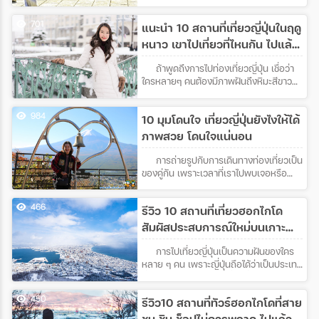
ครั้งแรกแล้วยังไม่รู้ว่ามีพิกัดไหนบ้างที่จะ
กฎระเบียบและขนบธรรมเนียมที่ค่อนข้าง
มาบรรเลงเพลงโชว์ผลงานให้แก่นักท่อง
มากอุด้ง เป็นอาหารประเภทเส้นยอดนิยม
ภายหน้ายารักษาโรค รู้หรือไม่ว่าเราจะพก
ปลาไหล แซลมอน อูนิ ปลาทู และยังมีร้าน
ทำให้คุณได้ท่องเที่ยวญี่ปุ่นอย่างสุดฟิน วันนี้
เคร่งครัดมากกว่าคนไทยเป็นเท่าตัว ดังนั้น
เที่ยวได้ชมกันเพลิดเพลิน บรรยากาศดี
อีกประเภทหนึ่งในญี่ปุ่น ซึ่งแตกต่างจากรา
พายาไปญี่ปุ่นไม่ใช่เรื่องง่าย เพราะยาบาง
701
คาเฟ่ ร้านขายชาเขียว ไข่หวานม้วน และร้า
แนะนำ 10 สถานที่เที่ยวญี่ปุ่นในฤดู
เรามี 10 พิกัดเด่นๆ เด็ดๆ ที่คุณต้องไม่
เรื่องที่คุณควรรู้ก่อนการไปทัวร์ญี่ปุ่น คือ
อาหารอร่อย และบริเวณใกล้เคียง ยังมี
เมน เส้นอุด้งนั้นหนาและเหนียวกว่าเส้นรา
ชนิดมีคำต้องห้ามโดดเด็ดขาดถึงขึ้น ถ้า
นอื่นๆอีกมากมาย และที่สำคัญตลาดแห่งนี้
พลาดมาฝาก
ข้อห้ามต่างๆ ที่แม้อาจจะไม่ได้ระบุออกมา
หนาว เขาไปเที่ยวที่ไหนกัน ไปแล้ว
ตลาดสดที่มีอาหารทะเลสดมากมายให้ไปลิ้ม
เมง ทำจากแป้งสาลี น้ำ และบางครั้งก็ใส่
เผลอเอาเข้าไปอาจจะผิดกฏหมายและติด
ยังมีร้านรับทำอาหารทะเลสดๆอีกด้วย ใคร
เป็นกฎระเบียบที่เห็นเป็นรูปธรรมชัดเจน แต่
ลอง เพราะว่าโอตารุเขาขึ้นชื่อเสียงด้านของ
ฟินแน่นอน
เกลือเล็กน้อย เส้นอุด้งมีเนื้อสัมผัสที่นุ่มลื่น
ต.ม เข้าเข้าประเทศอีกด้วย โดยเฉพาะยาที่มี
อยากกินเมนูไหนอะไรก็สั่งพ่อค้าแม่ค้าที่
ก็ไม่ควรไปทำที่ญี่ปุ่นเด็ดขาด(ข้อห้ามปฏิบัติ
ถ้าพูดถึงการไปท่องเที่ยวญี่ปุ่น เชื่อว่า
ทะเลสด เพราะอยู่ติดทะเล และด้วยสภาพ
เล็กน้อยซึ่งทำให้เส้นอุด้งแตกต่างจากเส้น
ส่วนผสมของ สารซูโดอีเฟดรีน สารไดเฟ
ตลาด จัดการให้เลยแค่นั่งรอกินแซ่บก็พอ ที่
ในญี่ปุ่น) ถึงแม้ว่าพฤติกรรมบางอย่างที่คน
ใครหลายๆ คนต้องมีภาพฝันถึงหิมะสีขาว
อากาศที่หนาวเย็นทำให้พวกอาหารทะเลมี
ประเภทอื่นๆ ให้เนื้อสัมผัสที่ละมุนละไม้คล้าย
นอกไซเลต ดังนั้นใครที่มีโรคประจำตัวที่
นี้มีร้านรับทำมากกว่า 100 ร้านค้าเลยนะ
ไทยอาจมองว่าเป็นเรื่องปกติ แต่สำหรับคน
บริสุทธิ์และความหนาวเย็นลอยมาใน
ความสดใหม่เป็นพิเศษ และมีทุกอย่าง ไม่ว่า
คลึ่งกับขนมจีนบ้านเรา ชาวญี่ปุ่นมักชอบ
จำเป็นต้องใช้ยาจะต้องมี ใบรับรองแพทย์
และไม่ว่าจะปรุงสุก หรือ ซาซิมิก็ได้หมด
ญี่ปุ่นแล้วเค้าอาจจะไม่ทำกันค่ะ และอาจจะ
จินตนาการก่อนอย่างแน่นอน! เพราะญี่ปุ่น
จะเป็น กุ้ง หอย ปู ปลา ของเขาขึ้นมาสดๆ
ทานกันในช่วงเทศกาลต่างๆ หรือเป็นสำหรับ
และข้อมูลการใช้ยาอย่างละเอียดเป็นภาษา
สะดวกสบายมากๆเลยค่ะ ไปที่เดียวคุ้มค่า
984
10 มุมโดนใจ เที่ยวญี่ปุ่นยังไงให้ได้
กลายเป็นเรื่องที่ทำให้คุณต้องอายได้อีกด้วย
ขึ้นชื่อเรื่องสถานที่ท่องเที่ยวฤดูหนาวที่มี
จากทะเลอยู่แล้ว ภายในตลาดยังมีร้านขาย
ต้อนรับแขกดีๆในนั่นเองเทมปุระ เทมปุระ
อังกฤษเนื้อสัตว์และอาหารแปรรูปจากเนื้อ
สุดๆ ไม่ต้องเตรียมอะไรไปเลย เตรียมแค่ตัง
นะ ดังนั้นถ้าอยากไปเที่ยวญี่ปุ่นแบบโน
ความสวยงามและบรรยากาศดีอย่างมาก
ภาพสวย โดนใจแน่นอน
อาหารตามสั่ง หรือทำให้กินกันสดๆ เลือก
เป็น อาหารญี่ปุ่นยอดนิยม เป็นเมนูแปลกอีก
สัตว์ อย่างที่ทุกคนทราบว่าตอนนี้
ไปอย่างเดียวก็พอแล้ว ตลาดปลาสึกิจิ
ดราม่าตามมาก็ต้องรู้กฎกติกา ข้อห้ามต่างๆ
เมื่อไปแล้วไม่ได้ฟินกับอากาศอันหนาวเย็น
วัตถุดิบแล้วให้ร้านค้าทำให้นั้นเอง แต่เมนู
เมนูหนึ่ง ที่มีเรื่องเล่ามาจากชาวกลุ่มน้อย
สถานการณ์จากโรคทางปศุสัตว์ในหลายๆ
แห่งนี้ มีการซื้อขายอาหารทะเลมากกว่า
กันก่อนค่ะ
เพียงอย่างเดียว แต่ยังได้สัมผัสถึง
การถ่ายรูปกับการเดินทางท่องเที่ยวเป็น
ยอดฮิตส่วนมากจะเป็นจำพวกซาชิมิของสด
ของญี่ปุ่นว่า เมนูได้รับการพัฒนาผีมือมาก
ประเทศไม่ค่อยดีนัก มีโรคติดต่อใหม่ๆเกิดขึ้น
2,000 ตันต่อวัน ที่สำคัญมีร้านเยอะแยะ
บรรยากาศสุดโรแมนติก ความสุขของการ
ของคู่กัน เพราะเวลาที่เราไปพบเจอหรือ
ส่วนราคาก็ดีงามเริ่มต้นแค่ 700 บาทไทย
จากชาวสวนผักของญี่ปุ่น ที่ต้องการถนน
มามากมาย ประเทศญี่ปุ่นจึงได้ตรวจเข้ม
มากมายให้เลือกอีกด้วย พ่อค้าแม่ค้าที่นี่เขา
ได้เห็นแหล่งธรรมชาติที่ยังอุดมสมบูรณ์ชนิด
สัมผัสกับสถานที่บรรยากาศสวย ๆ พร้อม
เท่านั้นเอง แต่ต้องมีความอดทนรอคิวหน่อย
มอาหารและปรับแต่งเมนูอาหารจากผัก
การนำเข้าเนื้อสัตว์ตามสนามบินและท่าเรือ
เปิดขายกันแต่เช้าจริงๆ เพื่อรอตอนรับนัก
ที่ว่าไปแล้วอิ่มอกอิ่มใจจนอยากกลับมาอีก
กับได้ตะลุยไปกับประสบการณ์ใหม่ ๆ เราก็
นะคะ เพราะว่าคนเยอะมาก แทบทุกร้าน แต่
จำนวนมากของพวกเขา จึงนำพวกมันมาท
ทั่วประเทศเป็นอย่างมาก เช่น เนื้อหมู เนื้อไก่
ชิมนักท่องเที่ยวทั่วโลก และชาวญี่ปุ่นเอง มา
466
รีวิว 10 สถานที่เที่ยวฮอกไกโด
ครั้ง และหากใครที่กำลังมีแพลนไปเที่ยว
อยากจะเก็บภาพเหล่านั้นไว้ในความทรง
ก็ต้องจำยอมเพราะของเขาดีจริงๆ บอกเลย
อดรวมกัน ประกอบด้วยอาหารทะเล ผัก
เนื้อวัว ทั้งสดและแปรรูปเป็น ไส้กรอก
ลิ้มลองอาหารทะเลสดๆที่ตลาดแห่งนี้ ตลาด
ญี่ปุ่นนี้แต่ไม่รู้จะไปไหนดีเรามีสถานที่เด็ดๆ ที่
จำเป็นธรรมดา ยิ่งประเทศที่งดงามและโด่ง
ว่าอาหารแต่ละอย่างคุ้มค่ากับการรอคอย
สัมผัสประสบการณ์ใหม่บนเกาะ
หรือส่วนผสมอื่นๆ ชุบแป้งทอด ต้องลองนะ
กุนเชียง หมูยอ ไก่ยอ ลูกชิ้นต่างๆ แฮม นม
แห่งนี้เป็นแหล่งที่นักท่องเที่ยว และยูทูบ
ไม่อยากให้พลาดมาฝากกันค่ะ
ดังซึ่งพาเราตกหลุมรักได้ง่าย ๆ อย่างญี่ปุ่น
อย่างแน่นอน เรียกได้ว่าไปที่ๆเดียวแต่ได้
คะ เป็นของทอดที่จริงใจและอร่อยสุดๆยากิ
ดิบ ผักและผลไม้บางชนิด ใครจะไปรู้ว่า
เหนือของญี่ปุ่น
เบอร์ ให้ความสนใจ แวะเวียนไปทำคอน
แล้ว ยิ่งมีมุมหลายมุมที่อยากแชะเก็บลงใน
เที่ยวทั้งบรรยากาศและกินอาหารทะเลสด
การไปเที่ยวญี่ปุ่นเป็นความฝันของใคร
โทริ ยากิโทริเป็น อาหารญี่ปุ่นยอดนิยม
ขนาดผลไม้ยังไม่สามารถเอาเข้าญี่ปุ่นได้ โอ้
เทนต์ต่างๆ ที่เราสามารถเห็นได้บ่อยตามโซ
อัลบั้มการเดินทางของเรา ว่าแต่จะมีมุมไหน
อร่อยๆ ถือว่าคุ้มค่ากับการมาเยือนแน่นอน
หลาย ๆ คน เพราะญี่ปุ่นถือได้ว่าเป็นประเทศ
เป็นเมนูอาหารง่ายๆ แต่มีรสชาติที่เป็น
มายก๊อด หลักๆเลยก็จะมี กล้วย มะม่วง ส้ม
เชียลนั้นเอง ช่วงวันธรรมดาผู้คนจะกระจาย
ที่ใช่เลยในการออกเดินทางทัวร์ญี่ปุ่นน่ะเห
สถานที่เที่ยวใกล้เคียงแอดขอแนะนำ
ที่เต็มไปด้วยแหล่งท่องเที่ยวที่สวยงามแทบ
เอกลักษณ์และเฉพาะตัวมากๆ ยาทากิ
แก้วมังกร ผักตระกูลพริกและมะเขือทุกชนิด
ประปราย ไม่ค่อยเยอะเท่าไหร่ แต่ถ้าเป็นช่วง
รอคะ บอกเลยค่ะว่า ไม่ต้องห่วงว่าจะไม่ได้
พิพิธภัณฑ์กล่องดนตรีโอตารุ (Otaru
ทุกมุมของประเทศ และที่สำคัญหากคุณไป
ประกอบด้วยชิ้นไก่หมักซอลญี่ปุ่น ผ่าน
เพราะทางญี่ปุ่นนั้นกลัวว่าพืชผักที่นำมาอาจ
วันหยุดสุดสัปดาห์ ตลาดแน่นแทบแตก ไม่ว่า
450
รีวิว10 สถานที่ทัวร์ฮอกไกโดที่สาย
มุมภาพดี ๆ กลับมา เพราะวันนี้เราได้
Music Box Museum) ตั้งอยู่ภายในอาคาร
ทัวร์ญี่ปุ่น สิ่งที่พลาดไม่ได้เลยก็คือการได้ไป
กระบวนการหมักและกรรมวิธีจนได้ที่แล้ว
มีสารปนเปื้อนจากเชื้อแบคทีเรียก็เป็นได้ สิ่ง
จะเป็นร้านขายอาหารทะเลสด หรือร้านรับ
รวบรวมกว่า 10 สถานที่ถ่ายรูปสวยญี่ปุ่น
โบราณของเมืองโอตารุซึ่งสร้างขึ้นในปี
เยือน ฮอกไกโดจังหวัดสำคัญของญี่ปุ่นที่
จึงนำเสียบไม้และย่าง มักเสิร์ฟเป็นของคาว
ชม ชิม ช็อปไม่ควรพลาด ไปแล้ว
ห้ามนำเข้าโดยเด็ดขาด ยกเว้นผักผลไม้ที่