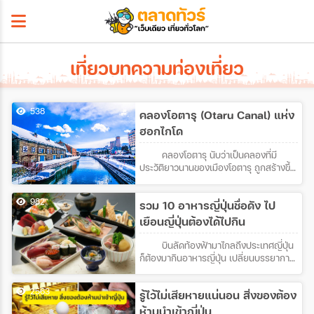
เที่ยวบทความท่องเที่ยว
538
คลองโอตารุ (Otaru Canal) แห่ง
ฮอกไกโด
คลองโอตารุ นับว่าเป็นคลองที่มี
ประวัติยาวนานของเมืองโอตารุ ถูกสร้างขึ้น
เมื่อปี 1923 เป็นเมืองที่ไม่ควรพลาดในการ
มาเยือนอีกเมืองหนึ่ง ใครจะมาที่นี่แนะนำว่า
982
รวม 10 อาหารญี่ปุ่นชื่อดัง ไป
ให้มาฤดูหนาวนะคะ เพราะในช่วงหน้าหนาว
อากาศบนเกาะฮอกไกโดอุณหภูมิจะติดลบ
เยือนญี่ปุ่นต้องได้ไปกิน
มองไปทั้งสองข้างทางเต็มไปด้วยหิมะสีขาว
สุดแสนโรแมนติก ส่วนคลองโอตารุ (Otaru
บินลัดท้องฟ้ามาไกลถึงประเทศญี่ปุ่น
Canal) มีแม่น้ำโค้งเลียบอ่าวที่ไหลผ่าน
ก็ต้องมากินอาหารญี่ปุ่น เปลี่ยนบรรยากาศ
ใจกลางเมืองเป็นสถานที่ท่องเที่ยวที่มีชื่อ
ชวนลิ้มลอง อาหารของประเทศญี่ปุ่นอยู่
เสียงมากที่สุดตอนนี้ สมัยก่อนเคยเป็น
แล้ว บอกเลยว่าอาหารของประเทศญี่ปุ่นนั้น
2563
รู้ไว้ไม่เสียหายแน่นอน สิ่งของต้อง
เมืองท่าที่ใช้สำหรับขนถ่ายสินค้าไปยังคลัง
มีเสน่ห์มาก ไม่ว่าจะเป็นรสชาติที่ลงตัว และ
สินค้าตามแนวคลอง ปัจจุบันคลองนี้ได้ถูก
หน้าตาของอาหารที่สวยงาม สดสะอาด เป็น
ห้ามนำเข้าญี่ปุ่น