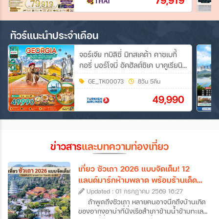
79,919
ทัวร์แนะนำประจำเดือน
จอร์เจีย ทบิลิซี่ มิทสเคต้า คาซเบกี้
กอรี่ บอร์โจมี่ อัคฮัลต์ซิเค บาคูเรียนิ
บาทูมี่ (เข้าทบิลิซี่-ออกบาทูมี่) 8วัน
GE_TK00073
8วัน 5คืน
5คืน (TK)
49,990
ข่าวสาร
และบทความท่องเที่ยว
เที่ยว ซัวเถา 2026 แบบจัดเต็ม! 12
แลนด์มาร์กห้ามพลาด พร้อมร้านเด็ด
และที่พักดัง
Updated : 01 กรกฎาคม 2569 16:27
ถ้าพูดถึงซัวเถา หลายคนอาจนึกถึงบ้านเกิด
ของอากงอาม่าที่นั่งเรือสำเภาข้ามน้ำข้ามทะเล