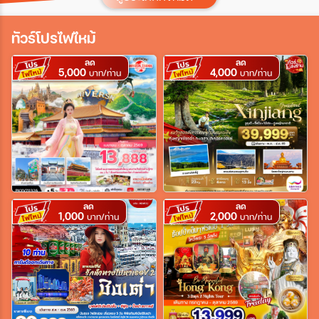
ประเทศ
ทัวร์โปรไฟไหม้
ลด
ลด
5,000
4,000
เมือง
บาท/ท่าน
บาท/ท่าน
สายการบิน
ตั้งแต่วันที่
ลด
ลด
1,000
2,000
บาท/ท่าน
บาท/ท่าน
ถึงวันที่
เฉพาะเดือน