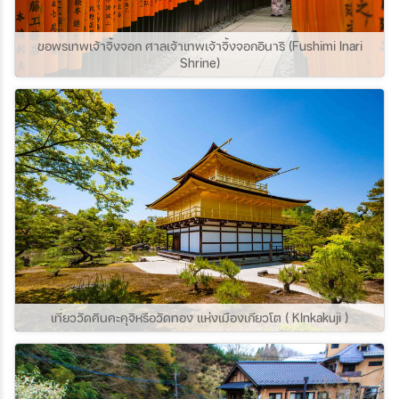
แห่งนี้กันค่ะ
ขอพรเทพเจ้าจิ้งจอก ศาลเจ้าเทพเจ้าจิ้งจอกอินาริ (Fushimi Inari
Shrine)
เที่ยววัดคินคะคุจิหรือวัดทอง แห่งเมืองเกียวโต ( KInkakuji )