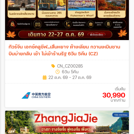
ทัวร์จีน เอกซ์คลูซีฟ...เสิ่นหยาง ต้าเหลียน กวานเหมินซาน
บินบ่ายกลับ เช้า ไม่เข้าร้านรัฐ 6วัน 5คืน (CZ)
CN_CZ00285
6วัน 5คืน
22 ต.ค. 69 - 27 ต.ค. 69
เริ่มต้น
30,990
บาท/ท่าน