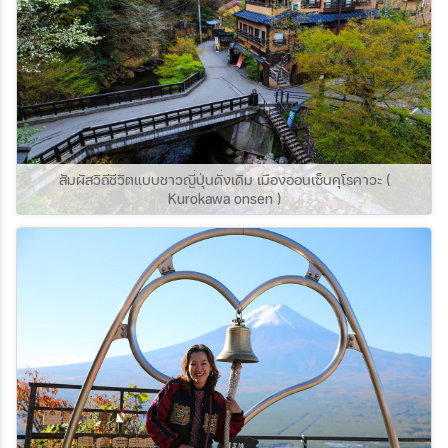
สัมผัสวิถีชีวิตแบบชาวญี่ปุ่นดั่งเดิม เมืองออนเซ็นคุโรคาวะ (
Kurokawa onsen )