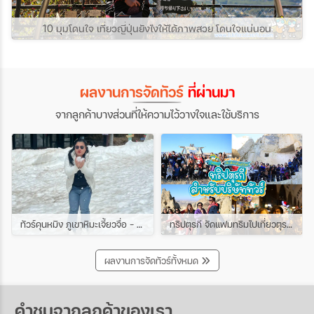
10 มุมโดนใจ เที่ยวญี่ปุ่นยังไงให้ได้ภาพสวย โดนใจแน่นอน
ผลงานการจัดทัวร์
ที่ผ่านมา
จากลูกค้าบางส่วนที่ให้ความไว้วางใจและใช้บริการ
ทัวร์คุนหมิง ภูเขาหิมะเจี้ยวจื่อ - ชมดอกซากุระเขาหยวนทง 4วัน 3คืน ช่วง มีนาคม
ทริปตุรกี จัดแฟมทริมไปเที่ยวตุรกีกับเหล่าบรรดาบริษัททัวร์ และเอเยนต์ทัวร์ ทริปนี้ขึ้นบอลลูนสนุกมาก
ผลงานการจัดทัวร์ทั้งหมด
คำชมจากลูกค้าของเรา