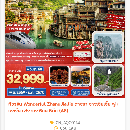
ทัวร์จีน Wonderful ZhangJiaJie ฉางซา จางเจียเจี้ย ฟูห
รงเจิ้น เฟิ่งหวง 6วัน 5คืน (A6)
CN_AQ00114
6วัน 5คืน