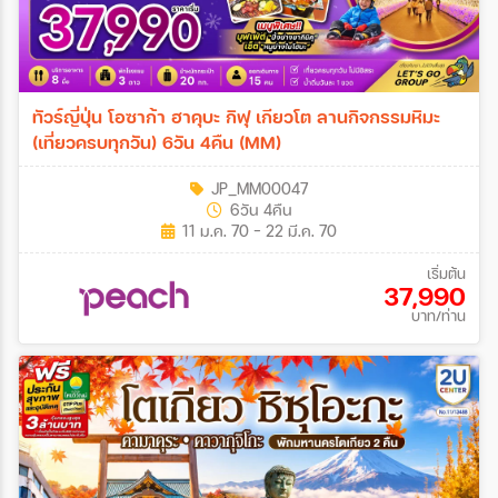
ทัวร์ญี่ปุ่น โอซาก้า ฮาคุบะ กิฟุ เกียวโต ลานกิจกรรมหิมะ
(เที่ยวครบทุกวัน) 6วัน 4คืน (MM)
JP_MM00047
6วัน 4คืน
11 ม.ค. 70 - 22 มี.ค. 70
เริ่มต้น
37,990
บาท/ท่าน