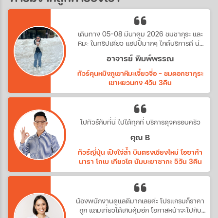
เดินทาง 05-08 มีนาคม 2026 ชมชากุระ และ
หิมะ ในทริปเดียว แฮปปี้มากๆ ไกด์บริการดี น่า
รัก
อาจารย์ พิมพ์พรรณ
ทัวร์คุนหมิงภูเขาหิมะเจี้ยวจื่อ - ชมดอกซากุระ
เขาหยวนทง 4วัน 3คืน
ไปทัวร์กับที่นี่ ไปได้ทุกที่ บริการดุจครอบครัว
คุณ B
ทัวร์ญี่ปุ่น เปิงใจ่ล้ำ บินตรงเชียงใหม่ โอซาก้า
นารา โกเบ เกียวโต นัมบะยาซากะ 5วัน 3คืน
น้องพนักงานดูแลดีมากเลยค่ะ โปรแกรมก็ราคา
ถูก แถมเที่ยวได้เกินคุ้มอีก โอกาสหน้าจะไปกับ