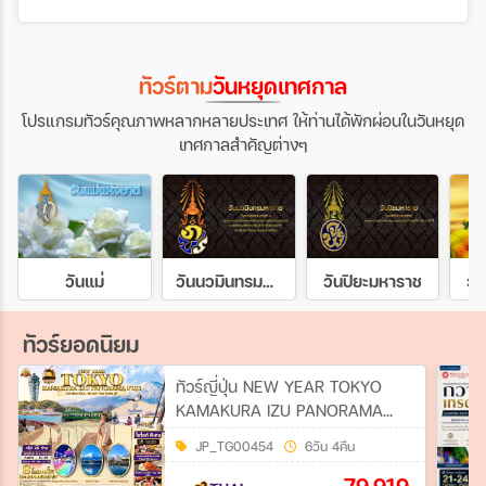
ทัวร์ตาม
วันหยุดเทศกาล
โปรแกรมทัวร์คุณภาพหลากหลายประเทศ ให้ท่านได้พักผ่อนในวันหยุด
เทศกาลสำคัญต่างๆ
วันแม่
วันนวมินทรมหาราช
วันปิยะมหาราช
วั
ทัวร์ยอดนิยม
ทัวร์ญี่ปุ่น NEW YEAR TOKYO
KAMAKURA IZU PANORAMA
FUJI 6วัน 4คืน (TG)
JP_TG00454
6วัน 4คืน