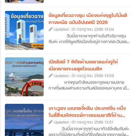
กันมา ที่นี่คือเมืองต้นทางที่บรรพบุรุษชาว
แต้จิ๋วเคยลงเรือมาตั้งรกรากในไทย แต่ปัจจุบัน
ซัวเถาไม่ได้เป็นเพียงแค่จุดเริ่มต้นของการ
ข้อมูลเที่ยวฉางชุน เมืองแห่งฤดูใบไม้ผลิ
อพยพมายังเมืองไทย เพราะซัวเถาคือดินแดน
ทางเหนือ ฉบับอัปเดตปี 2026
ของวัฒนธรรมแต้จิ๋วแท้ ๆ ที่มีทั้งวัดโบราณ
Updated : 01 กรกฎาคม 2569 14:04
อายุนับร้อยปี ถนนเก่าที่เต็มไปด้วยกลิ่นอาย
ประวัติศาสตร์ อาหารพื้นเมืองรสเลิศ ศาลเจ้า
วันนี้เราจะพาทุกท่านไปทัวร์ฉางชุน
ศักดิ์สิทธิ์ รวมไปถึงฮวงจุ้ยของเมืองที่ดีเยี่ยม
กันค่ะ หากให้พูดถึงเมืองใหญ่ทางภาคตะวันออก
อีกทั้งยังเป็นเป็นต้นกำเนิดของเทพเจ้าหลาย
เฉียงเหนือของจีน หลายคนอาจนึกถึงภาพของ
องค์ที่คนไทยรู้จักกันดี จึงไม่น่าแปลกใจที่สายมู
หิมะขาวโพลนและอากาศหนาวจัด แต่ฉางชุน
สายบุญ และนักท่องเที่ยวที่อยากสัมผัสจีนแบบ
เป็นเมืองที่ได้รับฉายาว่า “เมืองแห่งฤดูใบไม้ผลิ
เปิดลิสต์ 7 พิกัดห้ามพลาดแห่งจูไห่
โลคอลจะหลงรักที่นี่ได้ไม่ยาก ซึ่งวันนี้เราก็จะพา
แห่งภาคเหนือ” ความพิเศษของเมืองนี้คืออะไร?
เมืองชายทะเลสุดโรแมนติก
ทุกคนไปทัวร์ซัวเถากันแบบจัดเต็ม ที่มีทั้งข้อมูล
ทำไมถึงได้รับการขนานนามว่าเป็นเมืองแห่งฤดู
เที่ยวซัวเถา 12 ที่เที่ยวไฮไลต์ พร้อมลิสต์ร้าน
Updated : 01 กรกฎาคม 2569 13:59
ใบไม้ผลิแห่งภาคเหนือ วันนี้เราจะพาไปหาคำ
เด็ดและที่พักมาแนะนำไว้ให้ครบ ให้เราสามารถ
ตอบกันค่ะ นอกจากนี้เราก็ยังทำการรวบรวม
หากคุณกำลังมองหาจุดหมายปลาย
วางแผนเที่ยวกันได้ง่าย ๆ แบบครบจบในที่
ข้อมูลเที่ยวฉางชุนฉบับอัปเดตปี 2026 ที่จะพา
ทางที่ผสมผสานความทันสมัยของมหานคร เข้า
เดียวกันเลยค่ะ
ทุกท่านไปสู่จุดหมายปลายทางใหม่ของการทัวร์
กับกลิ่นอายความโรแมนติกของเสียงคลื่น การ
ฉางชุนแบบครบทุกมิติ ไม่ว่าจะเป็นแลนด์มาร์ก
วางแผนมาทัวร์จูไห่คือคำตอบที่ไม่ควรมองข้าม
สำคัญ แหล่งพักผ่อน หรือย่านไลฟ์สไตล์มาฝาก
เลยค่ะ เมืองชายฝั่งทะเลแห่งนี้ไม่ได้มีดีแค่เป็น
เกาะวูซง มณฑลจี๋หลิน ประเทศจีน หนึ่ง
กันด้วย ว่าแล้วก็เตรียมตัวออกเดินทางไปเยือน
เขตเศรษฐกิจพิเศษที่คึกคัก แต่ยังมีเสน่ห์เฉพาะ
ในสี่สิ่งมหัศจรรย์ทางธรรมชาติที่ห้าม
เมืองหลวงแห่งมณฑลจี๋หลินที่ฉางชุนกันได้เลย
ตัวด้วยถนนสายยาวเลียบหาด สวนสาธารณะ
พลาดของจีน
ค่ะ
Updated : 01 กรกฎาคม 2569 13:51
เขียวขจีที่แทรกตัวอยู่ทุกมุมเมือง และ
บรรยากาศที่ดูผ่อนคลายกว่าเมืองใหญ่ข้าง
วันนี้เราจะพาทุกท่านมาทัวร์จี๋หลินกันค่ะ
เคียงอย่างกวางโจวหรือเซินเจิ้น ถึงแม้ว่าหลาย
เพราะที่นี่มีสถานที่หนึ่งที่ซึ่งเกิดปรากฏการณ์แม่