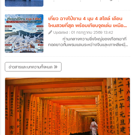
คนอาจจะเคยใช้จูไห่เป็นเพียงทางผ่านไปมาเก๊า
คะนิ้ง (Rime) หรือน้ำค้างแข็งที่เนรมิตให้กิ่งไม้
แต่ถ้าหากได้ลองได้หยุดพักเที่ยวจูไห่และออกไป
ทั้งเกาะกลายเป็นสีขาวโพลนดั่งปะการังหิมะ
สัมผัสแลนด์มาร์คสำคัญ ๆ ของเมืองดูสักครั้ง
ส่องประกายระยิบระยับราวผลึกแก้ว กลายเป็น
เที่ยว ฉางไป๋ซาน 4 มุม 4 สไตล์ เดือน
รับรองได้ว่าจะตกหลุมรักความละเมียดละไมของ
ทิวทัศน์สุดอัศจรรย์ที่งดงามราวกับหลุดออกมา
ไหนสวยที่สุด พร้อมเทียบจุดเด่น เหนือ
เมืองนี้กันอย่างถอนตัวไม่ขึ้นค่ะ ซึ่งเราก็ได้
จากภาพวาดพู่กันจีนซ่อนตัวอยู่ สถานที่แห่งนี้
ใต้ ตะวันตก ตะวันออก
รวบรวมข้อมูลเที่ยวจูไห่ที่น่าสนใจ พร้อมเปิดลิ
Updated : 01 กรกฎาคม 2569 13:42
คือเกาะวูซง (Wusong) เกาะเล็ก ๆ ซึ่งตั้งอยู่ใน
สต์ 7 พิกัดห้ามพลาดที่เมืองชายทะเลสุดโรแมน
แม่น้ำซงฮวา (Songhua) ใกล้กับเมืองจี๋หลิน
ท่ามกลางความยิ่งใหญ่ของเทือกเขาที่
ติกแห่งนี้มาฝากกันค่ะ
(Jilin City) ในประเทศจีนค่ะ หากคุณเป็นคนที่
ทอดยาวกั้นพรมแดนระหว่างจีนและเกาหลีเหนือ
หลงรักความเงียบสงบของฤดูหนาว และการ
"ฉางไป๋ซาน" (Changbaishan) หนึ่งในสถานที่
เดินทางที่เต็มไปด้วยเสน่ห์ของวัฒนธรรมท้อง
ทัวร์จีนจี๋หลินที่สามารถเดินทางไปสัมผัสความ
ถิ่น การวางแผนมาเที่ยวเกาะวูซงเพื่อสัมผัส
มหัศจรรย์ของธรรมชาติได้ตลอดทั้งปี สถานที่
ข่าวสารและบทความทั้งหมด
ปรากฏการณ์อันน่าอัศจรรย์นี้ด้วยตาตัวเองสัก
แห่งนี้ไม่ได้มีเพียงแค่ภูเขาหิมะที่ขาวโพลนในฤดู
ครั้ง คือรางวัลชีวิตที่คุ้มค่าเกินบรรยายอย่าง
หนาว แต่ยังซ่อนเร้นความงามของทะเลสาบ
แน่นอนค่ะ ว่าแล้วก็อย่ารอช้าเพราะเราได้
สีน้ำเงินเข้มบนปากปล่องภูเขาไฟที่สูงที่สุดในจีน
รวบรวม ข้อมูลเที่ยวเกาะวูซง ที่ได้ชื่อว่าเป็น
รวมถึงผืนป่าดึกดำบรรพ์ที่เปลี่ยนสีสันไปตาม
หนึ่งในสี่สิ่งมหัศจรรย์ทางธรรมชาติที่ห้ามพลาด
ฤดูกาลอย่างน่าอัศจรรย์ แน่นอนว่าวันนี้เราจะ
ของจีนมาให้แล้วค่ะ
พาทุกท่านมาทัวร์ฉางไป๋ซานแบบครบทุกซอก
ทุกมุม พร้อมข้อมูลเที่ยวฉางไป๋ซานแบบละเอียด
ไม่ว่าจะเป็นความงามทั้ง 4 ด้านของฉางไป๋ซาน
สถานที่เที่ยวฉางไป๋ซานและกิจกรรมต่าง ๆ เพื่อ
ช่วยให้สามารถวางแผนทริปทัวร์ฉางไป๋ซานได้
อย่างสมบูรณ์แบบที่สุดค่ะ เตรียมตัวให้พร้อม
แล้วมาร่วมเดินทางไปกับเราที่ภูเขาศักดิ์สิทธิ์