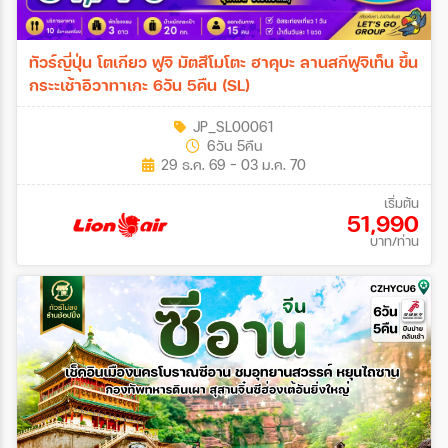
ทัวร์ญี่ปุ่น โตเกียว ฟูจิ มัตสึโมโตะ ฮาคุบะ ลานสกีฟูจิเท็น ขึ้น
กระะเช้าอิวาทาเกะ 6วัน 5คืน (SL)
JP_SL00061
6วัน 5คืน
29 ธ.ค. 69 - 03 ม.ค. 70
เริ่มต้น
51,990
บาท/ท่าน