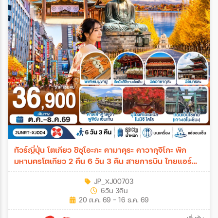
ทัวร์ญี่ปุ่น โตเกียว ชิซุโอะกะ คามาคุระ คาวากุจิโกะ พัก
มหานครโตเกียว 2 คืน 6 วัน 3 คืน สายการบิน ไทยแอร์
เอเชีย เอ็กซ์ 6วัน 3คืน (XJ)
JP_XJ00703
6วัน 3คืน
20 ต.ค. 69 - 16 ธ.ค. 69