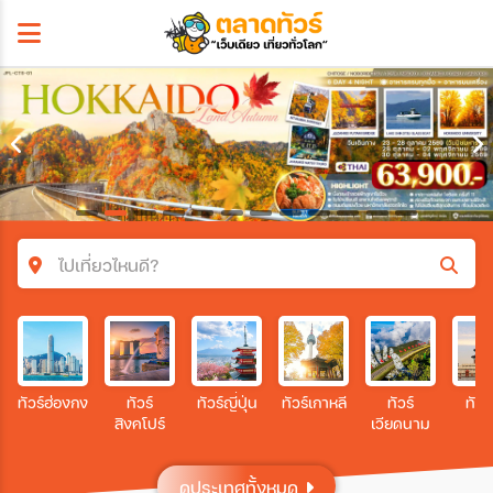
ไปเที่ยวไหนดี?
ค้นหาโปรแกรมทัวร์
คำค้นหา
ทัวร์ฮ่องกง
ทัวร์
ทัวร์ญี่ปุ่น
ทัวร์เกาหลี
ทัวร์
ทัวร
สิงคโปร์
เวียดนาม
โซน
ดูประเทศทั้งหมด