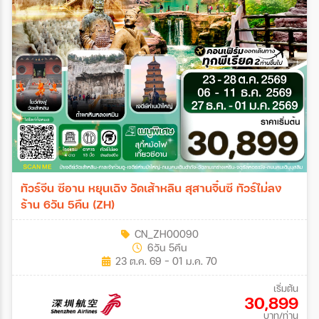
ทัวร์จีน ซีอาน หยุนเฉิง วัดเส้าหลิน สุสานจิ๋นซี ทัวร์ไม่ลง
ร้าน 6วัน 5คืน (ZH)
CN_ZH00090
6วัน 5คืน
23 ต.ค. 69 - 01 ม.ค. 70
เริ่มต้น
30,899
บาท/ท่าน