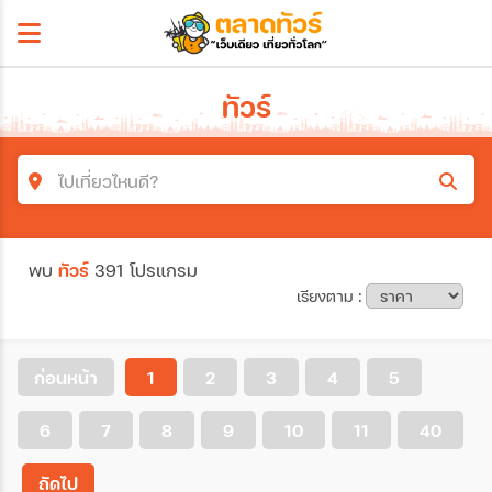
ทัวร์
ไปเที่ยวไหนดี?
ค้นหาโปรแกรมทัวร์
พบ
ทัวร์
391 โปรแกรม
คำค้นหา
เรียงตาม :
โซน
ก่อนหน้า
1
2
3
4
5
6
7
8
9
10
11
40
ประเทศ
ถัดไป