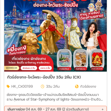
11 มี.ค 70 - 14 มี.ค 70
18 มี.ค 70 - 21 มี.ค 70
19 มี.ค 70 - 22 มี.ค 70
21 มี.ค 70 - 24 มี.ค 70
ทัวร์ฮ่องกง-ไหว้พระ-ช้อปปิ้ง 3วัน 2คืน (CX)
HK_CX00199
3วัน 2คืน
ทัวร์ฮ่องกง
ฮ่องกง-จุดชมวิววิตอเรีย-เจ้าแม่กวนอิมรีพลัสเบย์-ช้อปปิ้งถนนนา
ธาน Avenue of Star-Symphony of lights-วัดแชกงหมิว-ร้านจิว
เวอร์รี่-ร้านหยก เจ้าแม่กวนอิมฮองฮำ--วัดหวังต้าเซียน-เทพจันทรา
เดินทางช่วง
04 ส.ค. 69 - 27 ส.ค. 69 (2 ช่วงวันเดินทาง)