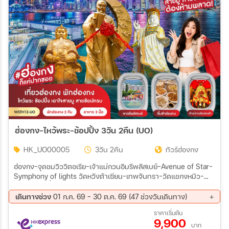
ฮ่องกง-ไหว้พระ-ช้อปปิ้ง 3วัน 2คืน (UO)
HK_UO00005
3วัน 2คืน
ทัวร์ฮ่องกง
ฮ่องกง-จุดชมวิววิตอเรีย-เจ้าแม่กวนอิมรีพลัสเบย์-Avenue of Star-
Symphony of lights วัดหวังต้าเซียน-เทพจันทรา-วัดแชกงหมิว-
ร้านจิวเวอร์รี่-ร้านหยก เจ้าแม่กวนอิมฮองฮำ-มงก๊ก-อิสระตาม
อัธยาศัย
เดินทางช่วง
01 ก.ค. 69 - 30 ต.ค. 69 (47 ช่วงวันเดินทาง)
07 ส.ค. 69 - 09 ส.ค. 69
08 ส.ค. 69 - 10 ส.ค. 69
ราคาเริ่มต้น
9,900
11 ส.ค. 69 - 13 ส.ค. 69
12 ส.ค. 69 - 14 ส.ค. 69
บาท