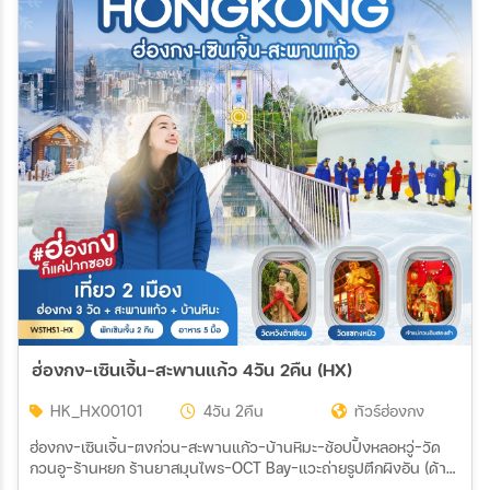
ฮ่องกง-เซินเจิ้น-สะพานแก้ว 4วัน 2คืน (HX)
HK_HX00101
4วัน 2คืน
ทัวร์ฮ่องกง
ฮ่องกง-เซินเจิ้น-ตงก่วน-สะพานแก้ว-บ้านหิมะ-ช้อปปิ้งหลอหวู่-วัด
กวนอู-ร้านหยก ร้านยาสมุนไพร-OCT Bay-แวะถ่ายรูปตึกผิงอัน (ด้าน
นอก)-Co Co Park-Pop Mart วัดหวังต้าเซียน-วัดแชกงหมิว-ร้านจิว