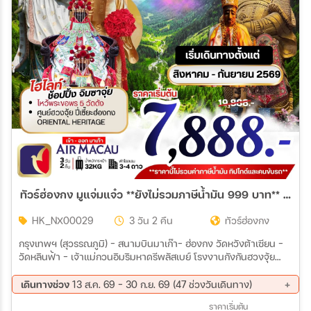
เมือง
สายการบิน
ตั้งแต่วันที่
ถึงวันที่
ทัวร์ฮ่องกง มูแจ่มแจ๋ว **ยังไม่รวมภาษีน้ำมัน 999 บาท** 3วัน 2คืน (NX)
เฉพาะเดือน
HK_NX00029
3 วัน 2 คืน
ทัวร์ฮ่องกง
กรุงเทพฯ (สุวรรณภูมิ) – สนามบินมาเก๊า– ฮ่องกง วัดหวังต้าเซียน –
วัดหลินฟ้า – เจ้าแม่กวนอิมริมหาดรีพลัสเบย์ โรงงานกังกันฮวงจุ้ย
เฉพาะเทศกาล
FORTUNE JEWELRY และ พิพิธภัณฑ์ ORIENTAL HERITAGE วัดแช
กง – วัดเจ้าแม่กวนอิมฮองฮำ– ช้อปปิ้งย่านจิมซาจุ่ย ฮ่องกง – สนาม
เดินทางช่วง
13 ส.ค. 69 - 30 ก.ย. 69 (47 ช่วงวันเดินทาง)
บินมาเก๊า – กรุงเทพฯ (สุวรรณภูมิ)
13 ส.ค. 69 - 15 ส.ค. 69
14 ส.ค. 69 - 16 ส.ค. 69
ราคาเริ่มต้น