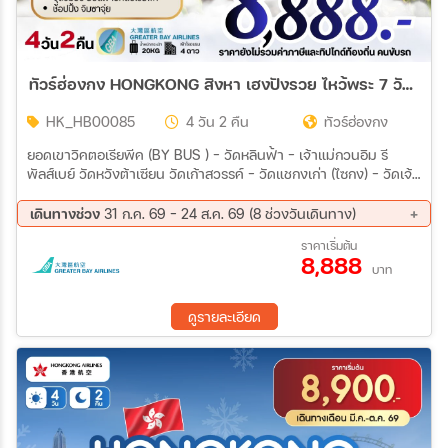
30 ก.ย. 69 - 02 ต.ค. 69
ทัวร์ฮ่องกง HONGKONG สิงหา เฮงปังรวย ไหว้พระ 7 วัดดัง **ยังไม่รวมภาษีน้ำมัน 999 บาท** 4วัน 2คืน (HB)
HK_HB00085
4 วัน 2 คืน
ทัวร์ฮ่องกง
ยอดเขาวิคตอเรียพีค (BY BUS ) – วัดหลินฟ้า – เจ้าแม่กวนอิม รี
พัลส์เบย์ วัดหวังต้าเซียน วัดเก้าสวรรค์ – วัดแชกงเก่า (ไซกง) – วัดเจ้า
แม่กวนอิมฮองฮำ โรงงานกังหันฮวงจุ้ย FORTUNE JEWELRY ศูนย์ฮ
วงจุ้ย ปี่เซี๊ยะฮ่องกง ORIENTAL HERITAGE วัดแชกง(ซาทิน) – ช้อป
เดินทางช่วง
31 ก.ค. 69 - 24 ส.ค. 69 (8 ช่วงวันเดินทาง)
ปิ้งย่านจิมซาจุ่ย FREE DAY SHOPPING อิสระช้อปปิ้ง
07 ส.ค. 69 - 10 ส.ค. 69
10 ส.ค. 69 - 13 ส.ค. 69
ราคาเริ่มต้น
8,888
13 ส.ค. 69 - 16 ส.ค. 69
17 ส.ค. 69 - 20 ส.ค. 69
บาท
20 ส.ค. 69 - 23 ส.ค. 69
21 ส.ค. 69 - 24 ส.ค. 69
24 ส.ค. 69 - 27 ส.ค. 69
27 ส.ค. 69 - 30 ส.ค. 69
ดูรายละเอียด