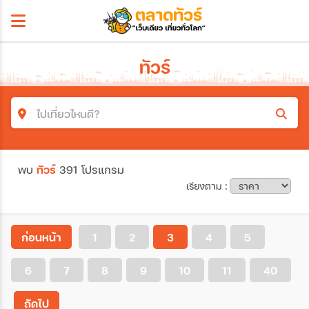
ทัวร์
ไปเที่ยวไหนดี?
ค้นหาโปรแกรมทัวร์
พบ
ทัวร์
391 โปรแกรม
คำค้นหา
เรียงตาม :
โซน
ก่อนหน้า
1
2
3
4
5
6
7
8
9
10
11
40
ประเทศ
ถัดไป