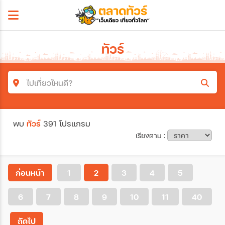
ทัวร์
ไปเที่ยวไหนดี?
ค้นหาโปรแกรมทัวร์
พบ
ทัวร์
391 โปรแกรม
คำค้นหา
เรียงตาม :
โซน
ก่อนหน้า
1
2
3
4
5
6
7
8
9
10
11
40
ประเทศ
ถัดไป