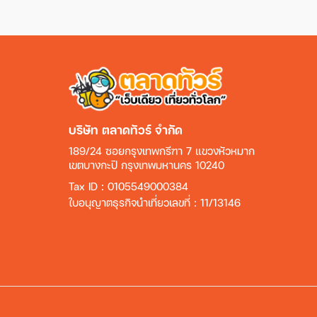
บริษัท ตลาดทัวร์ จำกัด
189/24 ซอยกรุงเทพกรีฑา 7 แขวงหัวหมาก
เขตบางกะปิ กรุงเทพมหานคร 10240
Tax ID : 0105549000384
ใบอนุญาตธุรกิจนำเที่ยวเลขที่ : 11/13146