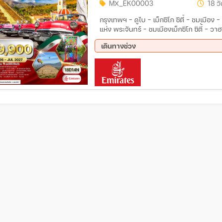
MX_EK00003
18 วั
กรุงเทพฯ - ดูไบ - เม็กซิโก ซิตี้ - ชมเมือง
แห่ง พระจันทร์ - ชมเมืองเม็กซิโก ซิตี้ - วา
(วัฒนธรรมซาโปเทค) - เมริด้า - เมืองโบรา
เดินทางช่วง
11 ส.ค. 69 - 28 ส.ค. 69
23 ก.
24 ธ.ค. 69 - 10 ม.ค. 70
12 ก.
07 เม.ย 70 - 24 เม.ย 70
29 เม
09 ก.ค. 70 - 26 ก.ค. 70