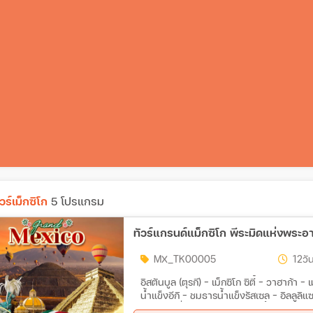
ัวร์เม็กซิโก
5 โปรแกรม
MX_TK00005
12วัน
อิสตันบูล (ตุรกี) - เม็กซิโก ซิตี้ - วาฮาก้า
น้ำแข็งอีกิ - ชมธารน้ำแข็งรัสเซล - อิลลูลิแ
สุนัขลากเลื่อน - ล่องเรือชมธารน้ำแข็งอีกิ 