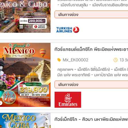
– เมืองโบราณตูลัม – เมืองโบราณชิเชนอิทซา
มหัศจรรย์ของโลกยุคใหม่) เมรีดา – อูซมาล – 
เดินทางช่วง
เลส – ซานตาคลารา เซียนฟวยโกส ตรินิแดด –
07 ส.ค. 69 - 22 ส.ค. 69
31 ต.
MX_EK00002
13 วั
กรุงเทพฯ - เม็กซิโก ซิตี้(เม็กซิโก) - เม็กซิโก
มิด แห่ง พระอาทิตย์ - มหาปิรามิด แห่ง พ
Dead 2026” - มอนเต้ อัลบัน - ปิรามิด แห่
เดินทางช่วง
นกฟลามิงโก
28 ต.ค. 69 - 09 พ.ย. 69