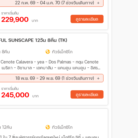
22 ก.พ. 69 - 04 ม.ค. 70 (7 ช่วงวันเดินทาง)
ล่องเรือชมปลาวาฬ - ล่องเรือ "Icefjord cruise tour" -
นสตรอยก์ มื้อพิเศษ : เครื่องดื่ม “มาร์การิต้า” พร้อมการ
ย. 69 - 28 ก.ย. 69
30 ก.ย. 69 - 12 ต.ค. 69
ราคาเริ่มต้น
งที่แคนคูน - ดินเนอร์ริมทะเลแคริบเบียน 4 ดาว
229,900
ค. 69 - 09 พ.ย. 69
18 พ.ย. 69 - 29 พ.ย. 69
ดูรายละเอียด
บาท
FUL SUNSCAPE 12วัน 8คืน (TK)
 8คืน
ทัวร์เม็กซิโก
- Cenote Calavera - yea - Dos Palmas - nqu Cenote
 เมริดา - อิซามาล - เอคบาลัม - แคนดูน แคนดูน - อิสระ
า (ดิวบา) - ทัวร์ชมเมือง - ทัวรถดลาสสิค ฮาวาน่า (ดิว
18 พ.ย. 69 - 29 พ.ย. 69 (1 ช่วงวันเดินทาง)
 ปีนาร์เดลร์โอ - เมืองวิญาเลส - Cueva del Iกอัง - แดน
ราคาเริ่มต้น
245,000
ดูรายละเอียด
บาท
น 12คืน
ทัวร์เม็กซิโก
ใน 7 สิ่งมหัศจรรย์ของโลกยุคใหม่ เม็กซิโก ซิตี้ – แคนคูน