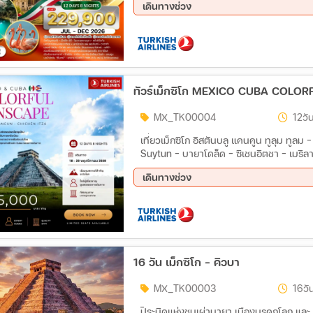
เดินทางช่วง
เซอเมอร์มิอูท - นูค (เมืองหลวง) - กิจกรรม
หมู่บ้านร้างเกอร์นัค “Qoornoq” - ชมย่านถน
12 ส.ค. 69 - 24 ส.ค. 69
16 ก.
แสดงวงดนตรี “มาริอาชิส์” - ซีฟู้ดพื้นเมือ
13 ต.ค. 69 - 25 ต.ค. 69
28 ต.
24 ธ.ค. 69 - 04 ม.ค. 70
ทัวร์เม็กซิโก MEXICO CUBA COLOR
MX_TK00004
12วัน
เที่ยวเม็กซิโก อิสตันบลู แคนคูน ทูลุม ทูลม 
Suytun - บายาโดล็ด - ซิเชนอิตชา - เมริลา
Playa Delfines - ชมพระอาทิตย์ตก - ฮาวาน่
เดินทางช่วง
บา) - พิพิธภัณฑ์เฮมิงเวย์- หมู่บ้านโดฮิบาร์ -
คูน (เม็กซิโก) - บินต่อสู่อิสตันบูล
18 พ.ย. 69 - 29 พ.ย. 69
16 วัน เม็กซิโก – คิวบา
MX_TK00003
16วั
ปิระมิดแห่งชนเผ่ามายา เมืองมรดกโลก และ 1 