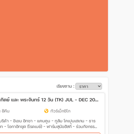
เรียงตาม :
ทัวร์แกรนด์แม็กซิโก พีระมิดแห่งพระอาทิตย์ และ พระจันทร์ 12 วัน (TK) JUL - DEC 2026
 8คืน
ทัวร์เม็กซิโก
 - เมริด้า - ชิเชน อิทซา - แคนคูน - ทูลัม โคเปนเฮเกน - ธาร
ซท - โอกาอัทซุต (โรดเบย์) - ฟาร์มสุนัขฮัสกี้ - ร่วมกิจกรรม
(Hilight) - ขับรถ UTV - ฟยอร์ดทาซิอุซ - จุดประวัติศาสตร์