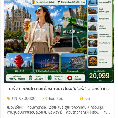
ทัวร์จีน เยียนไถ ชนแก้วริมทะเล สัมผัสเสน่ห์สามเมืองซานตง 5วัน 4คืน (VZ)
CN_VZ00606
5วัน 4คืน
จีน
เมืองเว่ยไห่ - สวนสาธารณะเว่ยไห่ (ประตูแห่งความสุข + กรอบรูป) –
ถ่ายรูปอัปปางเรือบลูเวย์ (Blueways) - สวนสาธารณะไห่หยวน – ถนน
ฮั่วจวี่ปา - ตลาดฮันเล่อฟาง เมืองเว่ยไห่ – ชิงเต่า - สะพานจ้านเฉียว