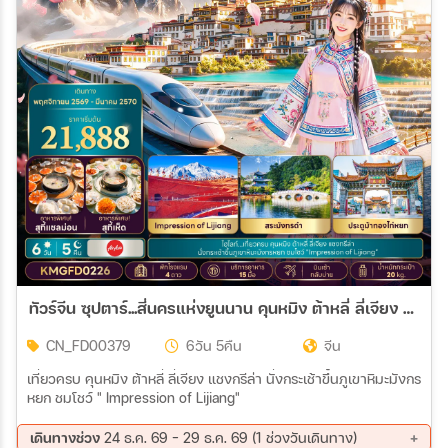
ทัวร์จีน ซุปตาร์...สี่นครแห่งยูนนาน คุนหมิง ต้าหลี่ ลี่เจียง แชงกรี-ลา ทัวร์ไม่ลงร้าน,บินเช้า กลับบ่าย 6วัน 5คืน (FD)
CN_FD00379
6วัน 5คืน
จีน
เที่ยวครบ คุนหมิง ต้าหลี่ ลี่เจียง แชงกรีล่า นั่งกระเช้าขึ้นภูเขาหิมะมังกร
หยก ชมโชว์ " Impression of Lijiang"
เดินทางช่วง
24 ธ.ค. 69 - 29 ธ.ค. 69 (1 ช่วงวันเดินทาง)