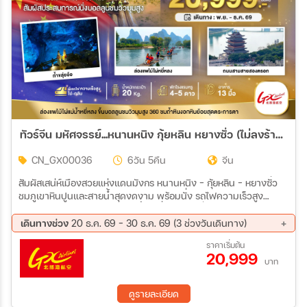
ทัวร์จีน มหัศจรรย์...หนานหนิง กุ้ยหลิน หยางซั่ว (ไม่ลงร้าน-นั่งรถไฟความเร็วสูง) 6วัน 5คืน (GX)
CN_GX00036
6วัน 5คืน
จีน
สัมผัสเสน่ห์เมืองสวยแห่งแดนมังกร หนานหนิง – กุ้ยหลิน – หยางซั่ว
ชมภูเขาหินปูนและสายน้ำสุดงดงาม พร้อมนั่ง รถไฟความเร็วสูง
สะดวกสบาย และ ไม่ลงร้านช้อปปิ้ง เที่ยวได้เต็มอิ่มทุกวัน
เดินทางช่วง
20 ธ.ค. 69 - 30 ธ.ค. 69 (3 ช่วงวันเดินทาง)
20 ธ.ค. 69 - 25 ธ.ค. 69
23 ธ.ค. 69 - 28 ธ.ค. 69
ราคาเริ่มต้น
20,999
25 ธ.ค. 69 - 30 ธ.ค. 69
บาท
ดูรายละเอียด