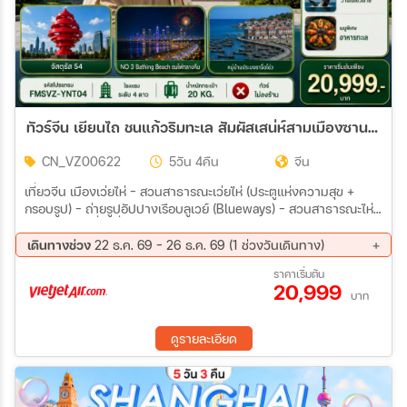
ทัวร์จีน เยียนไถ ชนแก้วริมทะเล สัมผัสเสน่ห์สามเมืองซานตง 5วัน 4คืน (VZ)
CN_VZ00622
5วัน 4คืน
จีน
เที่ยวจีน เมืองเว่ยไห่ - สวนสาธารณะเว่ยไห่ (ประตูแห่งความสุข +
กรอบรูป) – ถ่ายรูปอัปปางเรือบลูเวย์ (Blueways) - สวนสาธารณะไห่
หยวน – ถนนฮั่วจวี่ปา - ตลาดฮันเล่อฟาง เมืองเว่ยไห่ – ชิงเต่า -
สะพานจ้านเฉียว - ชมวิวเกาะชิงเต่า– ชมโบสถ์เซนต์ไมเคิล – ถนนจง
เดินทางช่วง
22 ธ.ค. 69 - 26 ธ.ค. 69 (1 ช่วงวันเดินทาง)
ซาน - จัตุรัส 54 – NO 3 Bathing Bech ชมไฟกลางคืน เมืองชิงเต่า -
22 ธ.ค. 69 - 26 ธ.ค. 69
ราคาเริ่มต้น
ซาจื่อโข่ว - ถนนหลงเจียง - Silverfish Street - โรงงานเบียร์ชิงเต่า
20,999
(รวมชิมเบียร์) – เสี่ยวหม่ายเต่า - ถนนคนเดินไถตง
บาท
ดูรายละเอียด