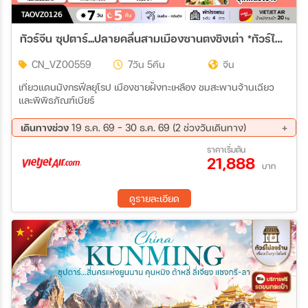
ทัวร์จีน ซุปตาร์...ปลายคลื่นสามเมืองซานตงชิงเต่า *ทัวร์ไม่ลงร้าน* 7วัน 5คืน (VZ)
CN_VZ00559
7วัน 5คืน
จีน
เที่ยวแดนมังกรฟีลยุโรป เมืองชายฝั่งทะเหลือง ชมสะพานจ้านเฉียว
และพิพิธภัณฑ์เบียร์
เดินทางช่วง
19 ธ.ค. 69 - 30 ธ.ค. 69 (2 ช่วงวันเดินทาง)
19 ธ.ค. 69 - 25 ธ.ค. 69
24 ธ.ค. 69 - 30 ธ.ค. 69
ราคาเริ่มต้น
21,888
บาท
ดูรายละเอียด