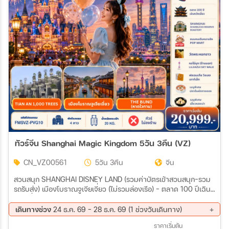
เมือง
สายการบิน
ตั้งแต่วันที่
ถึงวันที่
ทัวร์จีน Shanghai Magic Kingdom 5วัน 3คืน (VZ)
เฉพาะเดือน
CN_VZ00561
5วัน 3คืน
จีน
สวนสนุก SHANGHAI DISNEY LAND (รวมค่าบัตรเข้าสวนสนุก-รวม
รถรับส่ง) เมืองโบราณจูเจียเจี่ยว (ไม่รวมล่องเรือ) - ตลาด 100 ปีเฉิน
เฉพาะเทศกาล
หวังเมี่ยว - SHANGHAI STARBUCKS RESERVE ROASTERY –
THE LOUIS – ถนนคนเดินหนานจิง - ร้าน POP MART – THE BUND
เดินทางช่วง
24 ธ.ค. 69 - 28 ธ.ค. 69 (1 ช่วงวันเดินทาง)
(หาดไว่ทาน) วัดพระหยกขาว – TIAN AN 1,000 TREES เทียนอัน
24 ธ.ค. 69 - 28 ธ.ค. 69
ราคาเริ่มต้น
อาคารต้นไม้พันต้น -หอไข่มุก(ด้านนอก) - LUJIAZUI SKY WALK -