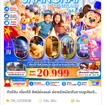
ทัวร์จีน เซี่ยงไฮ้ ดิสนีย์แลนด์ ล่องเรือเมืองโบราณจูเจียเจียว(ทัวร์ไม่ลงร้าน) 5วัน 3คืน (VZ)
CN_VZ00638
5วัน 3คืน
จีน