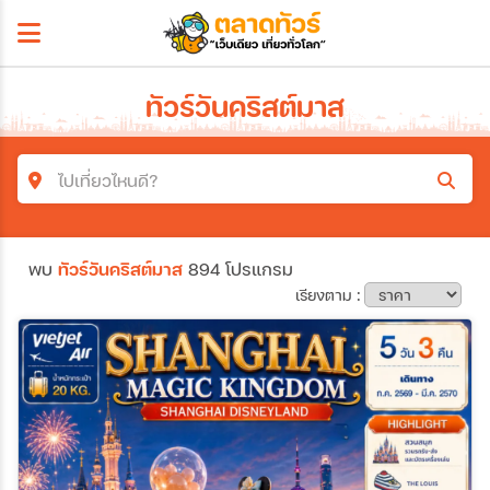
ทัวร์วันคริสต์มาส
ไปเที่ยวไหนดี?
ค้นหาโปรแกรมทัวร์
พบ
ทัวร์วันคริสต์มาส
894 โปรแกรม
คำค้นหา
เรียงตาม :
โซน
ประเทศ