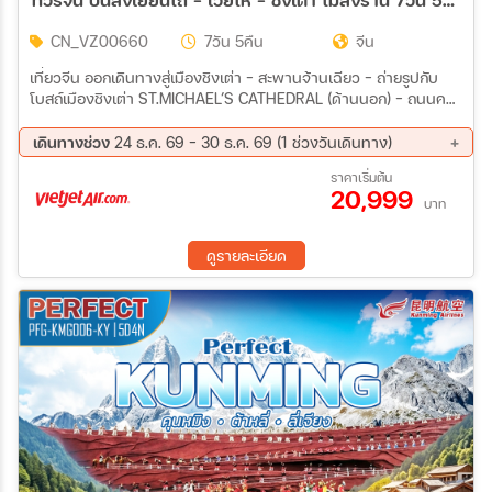
CN_VZ00660
7วัน 5คืน
จีน
เที่ยวจีน ออกเดินทางสู่เมืองชิงเต่า – สะพานจ้านเฉียว – ถ่ายรูปกับ
โบสถ์เมืองชิงเต่า ST.MICHAEL’S CATHEDRAL (ด้านนอก) – ถนนคน
เดินจงซาน – จัตุรัส 54 – ชมวิวกลางคืนหาดหมายเลข 3 หมู่บ้านชาว
ประมงซาจื่อโข่ว – ถนนหลงเจียง – ตรอกปลาเงิน SILVERFISH
เดินทางช่วง
24 ธ.ค. 69 - 30 ธ.ค. 69 (1 ช่วงวันเดินทาง)
STREET – พิพิธภัณฑ์เบียร์ชิงเต่า (ชิมเบียร์ฟรี 2 แก้ว) – เกาะเสี่ยว
24 ธ.ค. 69 - 30 ธ.ค. 69
ราคาเริ่มต้น
หม่ายเต่า – ถนนไถตง อิสระท่องเที่ยว ณ เมืองชิงเต่า ออกเดินทางกลับ
20,999
เมืองเยียนไถ – ท่าเรือประมงไห่ชาง – ปลาวาฬเกยตื้น – ถนนคนเดิน
บาท
เฉาหยาง
ดูรายละเอียด