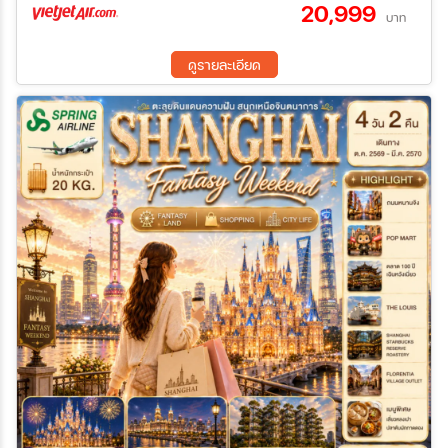
20,999
ฟอเรนเทีย วิลเลจ เอาท์เล็ท (FLORENTIA VILLAGE) – สนามบิน
บาท
ระหว่าง
นานาชาติเซี่ยงไฮ้
ดูรายละเอียด
ค้นหา