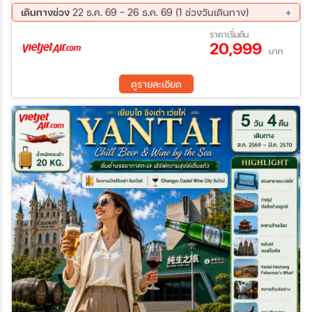
- ชมวิวเกาะชิงเต่า– ชมโบสถ์เซนต์ไมเคิล – ถนนจงซาน - จัตุรัส 54 –
เดินทางช่วง
22 ธ.ค. 69 - 26 ธ.ค. 69 (1 ช่วงวันเดินทาง)
NO 3 Bathing Bech ชมไฟกลางคืน เมืองชิงเต่า - ซาจื่อโข่ว - ถนน
22 ธ.ค. 69 - 26 ธ.ค. 69
ราคาเริ่มต้น
หลงเจียง - Silverfish Street - โรงงานเบียร์ชิงเต่า (รวมชิมเบียร์) –
20,999
เสี่ยวหม่ายเต่า - ถนนคนเดินไถตง
บาท
ดูรายละเอียด