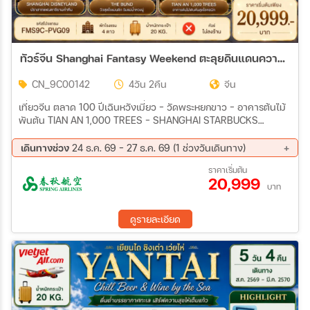
ทัวร์จีน Shanghai Fantasy Weekend ตะลุยดินแดนความฝัน สนุกเหนือจินตนาการที่ Disneyland 4วัน 2คืน (9C)
CN_9C00142
4วัน 2คืน
จีน
เที่ยวจีน ตลาด 100 ปีเฉินหวังเมี่ยว – วัดพระหยกขาว – อาคารต้นไม้
พันต้น TIAN AN 1,000 TREES – SHANGHAI STARBUCKS
RESERVE ROASTERY – THE LOUIS – ถนนหนานจิง – POP MART
– หาดไว่ทาน สวนสนุก SHANGHAI DISNEYLAND (รวมบริการรถรับ
เดินทางช่วง
24 ธ.ค. 69 - 27 ธ.ค. 69 (1 ช่วงวันเดินทาง)
ส่ง+หัวหน้าทัวร์)
24 ธ.ค. 69 - 27 ธ.ค. 69
ราคาเริ่มต้น
20,999
บาท
ดูรายละเอียด