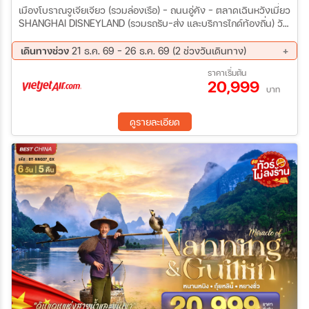
เมืองโบราณจูเจียเจียว (รวมล่องเรือ) - ถนนอู่คัง – ตลาดเฉินหวังเมี่ยว
SHANGHAI DISNEYLAND (รวมรถรับ-ส่ง และบริการไกด์ท้องถิ่น) วัด
พระหยกขาว – อาคารพันไม้ - Starbucks Reserve – เรือหรู The
Loius Shanghai - หอไข่มุก (ผ่านชม) – หาดไว่ทาน - ถนนหนานกิง +
เดินทางช่วง
21 ธ.ค. 69 - 26 ธ.ค. 69 (2 ช่วงวันเดินทาง)
ช้อปปิ้ง Pop Mart – เข้าสู่สนามบิน
21 ธ.ค. 69 - 25 ธ.ค. 69
22 ธ.ค. 69 - 26 ธ.ค. 69
ราคาเริ่มต้น
20,999
บาท
ดูรายละเอียด