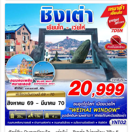
ทัวร์จีน บินลงเยียนไถ - เว่ยไห่ - ชิงเต่า ไม่ลงร้าน 7วัน 5คืน (VZ)