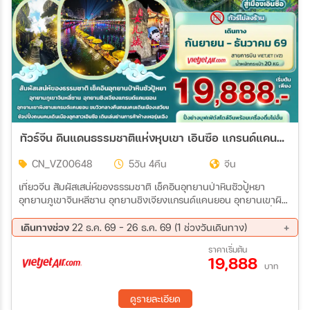
ทัวร์จีน ดินแดนธรรมชาติแห่งหุบเขา เอินซือ แกรนด์แคนยอน เขาผิงซาน ภูเขาจินหลีซาน (ทัวร์ไม่ลงร้าน) 5วัน 4คืน (VZ)
CN_VZ00648
5วัน 4คืน
จีน
เที่ยวจีน สัมผัสเสน่ห์ของธรรมชาติ เช็คอินอุทยานป่าหินซัวปู้หยา
อุทยานภูเขาจินหลีซาน อุทยานชิงเจียงแกรนด์แคนยอน อุทยานเขาผิง
ซานแกรนด์แคนยอน ชมวิวกลางคืนถนนคนเดินเมืองเสวียน ช้อปปิ้ง
ถนนคนเดินเมืองลูกสาวเอินซือ เดินเล่นย่านการค้าห้างเหอรุ่นเฉิง
เดินทางช่วง
22 ธ.ค. 69 - 26 ธ.ค. 69 (1 ช่วงวันเดินทาง)
22 ธ.ค. 69 - 26 ธ.ค. 69
ราคาเริ่มต้น
19,888
บาท
ดูรายละเอียด