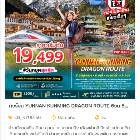
ทัวร์จีน YUNNAN KUNMING DRAGON ROUTE 6วัน 5คืน (KY)
CN_KY00156
6วัน 5คืน
จีน
ตำหนักทองจินเตี้ยน สวนน้ำตากคุนหมิง เมืองต้าหลี่ วัดเจ้าแม่กวนอิม
เที่ยวชมเมืองเก่าต้าหลี่ ผ่านชมเจดีย์สามองค์ เมืองจงเตี้ยน ธงมนตรา
ขนาดใหญ่ เมืองเก่าแชงกรีล่า วัดซงจ้านหลิน ช่องแคบเสือกระโจน