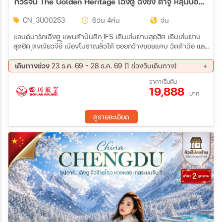
ทัวร์จีน The Golden Heritage เฉิงตู ฉงชิ่ง ต้าจู๋ หลุมบ่อฟ้า เขานางฟ้า นั่งรถไฟความเร็วสูง 6วัน 4คืน (3U)
CN_3U00253
6วัน 4คืน
จีน
แลนด์มาร์กเฉิงตู แพนด้าปืนตึก IFS เดินเล่นย่านสุดฮิต เดินเล่นย่าน
สุดฮิต ตงเจียวจี๋อี้ เมืองโบราณลั่วใต้ ซอยกว้างซอยแคบ วัดต้าฉือ และ
ไท่กู่หลี่ ชมแลงสียามค่ำคืน ตึกแฝด SKP หน้าผาพระพุทธรูปหินแกะ
สลักมรดกโลกต้าจู๋ อุทยานแห่งชาติหลุมบ่อฟ้า อุทยานเขานางฟ้า ชม
เดินทางช่วง
23 ธ.ค. 69 - 28 ธ.ค. 69 (1 ช่วงวันเดินทาง)
รถไฟทะลุตึก หงหยาตัง เมืองโบราณสือซี่โข่ว ถนนคนเดินเจี่ยฟ่างเปย
23 ธ.ค. 69 - 28 ธ.ค. 69
ราคาเริ่มต้น
19,888
บาท
ดูรายละเอียด