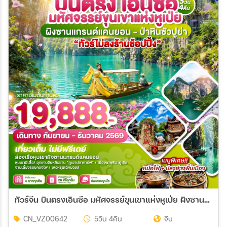
ทัวร์จีน บินตรงเอินซือ มหัศจรรย์ขุนเขาแห่งหูเป่ย ผิงซานแกรน์แคนยอน - ป่าหินซัวปูย่า 5วัน 4คืน (VZ)
CN_VZ00642
5วัน 4คืน
จีน