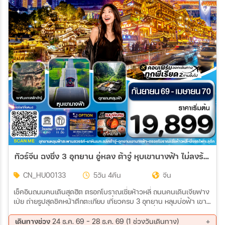
ทัวร์จีน ฉงชิ่ง 3 อุทยาน อู่หลง ต้าจู๋ หุบเขานางฟ้า ไม่ลงร้าน 5วัน 4คืน (HU)
CN_HU00133
5วัน 4คืน
จีน
เช็คอินถนนคนเดินสุดฮิต ตรอกโบราณเซี่ยห้าวหลี่ ถนนคนเดินเจียฟาง
เป่ย ถ่ายรูปสุดชิคหน้าตึกตะเกียบ เที่ยวครบ 3 อุทยาน หลุมบ่อฟ้า เขา
นางฟ้า ผาหินต้าจู๋ สัมผัสประสบการณ์แปลกใหม่ นั่งรถไฟทะลุตึก ชม
ความอัศจรรย์ของตึกไคว่ชิงโหล ชั้น22 แต่เป็นชั้น1 ของอีกตึก 3D City
เดินทางช่วง
24 ธ.ค. 69 - 28 ธ.ค. 69 (1 ช่วงวันเดินทาง)