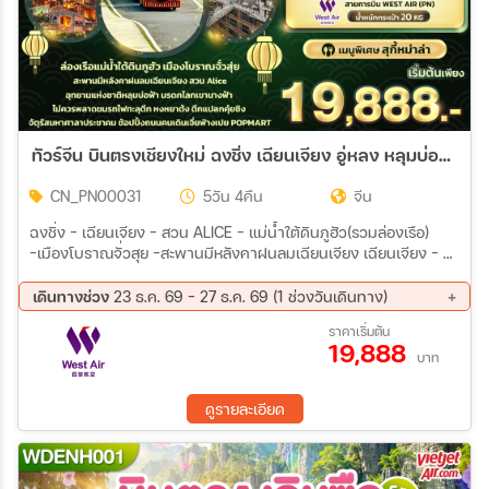
ทัวร์จีน บินตรงเชียงใหม่ ฉงชิ่ง เฉียนเจียง อู่หลง หลุมบ่อฟ้า เขานางฟ้า (ทัวร์ไม่ลงร้านช้อป) 5วัน 4คืน (PN)
CN_PN00031
5วัน 4คืน
จีน
ฉงชิ่ง - เฉียนเจียง - สวน ALICE – แม่น้ำใต้ดินภูฮัว(รวมล่องเรือ)
-เมืองโบราณจั่วสุย -สะพานมีหลังคาฝนลมเฉียนเจียง เฉียนเจียง - อู่
หลง – หลุมบ่อฟ้าและสะพานสวรรค์(ลิฟท์แก้วขาลง+รถประจำทาง
อุทยาน+รถกอล์ฟ) - ระเบียงแก้วกระจก - เขานางฟ้า(รวมรถราง)
เดินทางช่วง
23 ธ.ค. 69 - 27 ธ.ค. 69 (1 ช่วงวันเดินทาง)
ฉงชิ่ง – ชมรถไฟทะลุตึก – จัตุรัสมหาศาลาประชาคม (ถ่ายภาพด้าน
23 ธ.ค. 69 - 27 ธ.ค. 69
ราคาเริ่มต้น
นอก) - ตึกคุ๋ยซิง –ถนนคนเดินเจี้ยฟ่างเปย+ร้าน POPMART- หงหยา
19,888
ต้ง OPTION: ล่องเรือแม่น้ำเหลียงเจียงชมวิวค่ำคืนฉงชิ่ง
บาท
ดูรายละเอียด