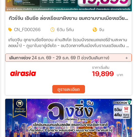
ทัวร์จีน เอินซือ ล่องเรือเขาผิงซาน ชมความงามเมืองเชวียนเอิน จางเจียเจี้ย 6วัน 5คืน (FD)
CN_FD00266
6วัน 5คืน
จีน
เที่ยวจีน อุทยานซือจื่อกวน ด่านสิงโต (รวมนั่งรถแบตเตอรี่ข้ามสะพาน
ลอยน้ำ) – ภูเขาใบชาอู่เจียไถ – ชมวิวกลางคืนเมืองโบราณเซวียนเอิน –
เข้าโรงแรมที่พัก แกรนด์แคนยอนผิงซาน (รวมล่องเรือ) ชมธรรมชาติ
สุดมหัศจรรย์ – เที่ยวชมเมืองเทพธิดา – ตลาดกลางคืนเซียนเทียนตี้ –
เดินทางช่วง
24 ธ.ค. 69 - 29 ธ.ค. 69 (1 ช่วงวันเดินทาง)
เข้าโรงแรมที่พัก
24 ธ.ค. 69 - 29 ธ.ค. 69
ราคาเริ่มต้น
19,899
บาท
ดูรายละเอียด