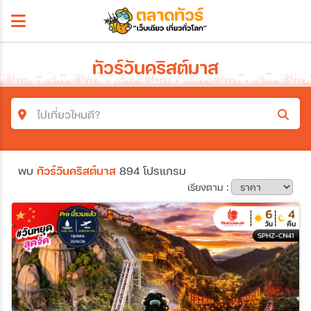
ทัวร์วันคริสต์มาส
ไปเที่ยวไหนดี?
ค้นหาโปรแกรมทัวร์
พบ
ทัวร์วันคริสต์มาส
894 โปรแกรม
คำค้นหา
เรียงตาม :
โซน
ประเทศ