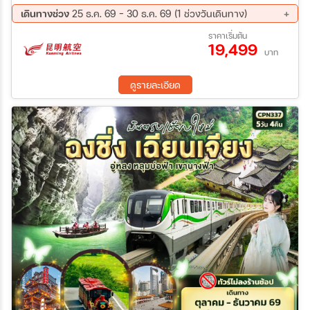
(รวมค่าบันไดเลื่อน) เมืองลี่เจียง สระมังกรดำ เมืองเก่าลี่เจียง อุทยาน
เดินทางช่วง
25 ธ.ค. 69 - 30 ธ.ค. 69 (1 ช่วงวันเดินทาง)
ภูเขาหิมะมังกรหยก (รวมกระเช้าไป-กลับ) โชว์จางอี้โหมว ไป๋สุ่ยเหอ
25 ธ.ค. 69 - 30 ธ.ค. 69
ราคาเริ่มต้น
(รวมรถแบตเตอรี่) นั่งรถไฟความเร็วสูง คุนหมิง วัดหยวนทง ประตูม้า
19,499
ทองไก่หยก Pop Mart
บาท
ดูรายละเอียด