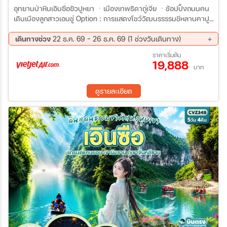
อุทยานป่าหินเอินซื่อซัวปูหยา ㆍเมืองเทพธิดาถู่เจีย ㆍช้อปปิ้งถนนคน
เดินเมืองลูกสาวเอนชู่ Option : การแสดงโชว์วัฒนรรรรมชีหลานคาปู
(Xi Lan Ka Pu) อุกยานหูบเขาผิงซาน ㆍล่องเรือผิงซานแกรนด์แคน
ยอน ริมแม่น้ำเซียนซานทั้งสุ่ย - ชมวิวกลางคืนเมืองเสวี่ยนเอิน Option
เดินทางช่วง
22 ธ.ค. 69 - 26 ธ.ค. 69 (1 ช่วงวันเดินทาง)
: ล่องแพมังกรแม่น้ำกังสุ่ย อุทยานภูเขาจินหลิบซานㆍร่วมงานเลี้ยง
22 ธ.ค. 69 - 26 ธ.ค. 69
ราคาเริ่มต้น
รอบกองไฟ ข้อปปิ้งร้านของพื้นเมืองเอินซือ - หุบผาผีเสื้อ (ขียงแกรนด์
19,888
แคนยอบยอบ) ㆍศูนย์การค้าเหอหรุบซิตี้
บาท
ดูรายละเอียด