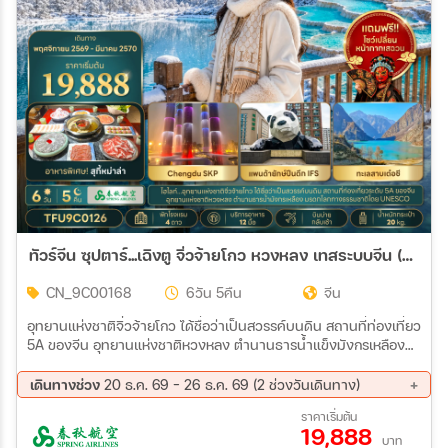
ทัวร์จีน ซุปตาร์...เฉิงตู จิ่วจ้ายโกว หวงหลง เทสระบบจีน (ทัวร์ไม่ลงร้าน) บินบ่าย-กลับเช้า 6วัน 5คืน (9C)
CN_9C00168
6วัน 5คืน
จีน
อุทยานแห่งชาติจิ่วจ้ายโกว ได้ชื่อว่าเป็นสวรรค์บนดิน สถานที่ท่องเที่ยว
5A ของจีน อุทยานแห่งชาติหวงหลง ตำนานธารน้ำแข็งมังกรเหลือง
มรดกโลทางธรรมชาติโยย UNESCO
เดินทางช่วง
20 ธ.ค. 69 - 26 ธ.ค. 69 (2 ช่วงวันเดินทาง)
20 ธ.ค. 69 - 25 ธ.ค. 69
21 ธ.ค. 69 - 26 ธ.ค. 69
ราคาเริ่มต้น
19,888
บาท