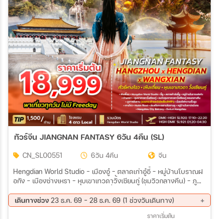
เมือง
สายการบิน
ตั้งแต่วันที่
ถึงวันที่
ทัวร์จีน JIANGNAN FANTASY 6วัน 4คืน (SL)
เฉพาะเดือน
CN_SL00551
6วัน 4คืน
จีน
Hengdian World Studio - เมืองอู๋ - ตลาดเก่าอู๋อี้ - หมู่บ้านโบราณฝ
อกัง - เมืองซ่างเหรา - หุบเขาเทวดาวั้งเซียนกู่ (ชมวิวกลางคืน) - ภู
เฉพาะเทศกาล
เขาหลิงซาน (รวมกระเช้าและบันไดเลื่อนแก้ว) - นั่งรถไฟความเร็วสูง -
หางโจว - Hubin Road - ล่องเรือทะเลสาบซีหู - หมู่บ้านใบชามังกร -
เดินทางช่วง
23 ธ.ค. 69 - 28 ธ.ค. 69 (1 ช่วงวันเดินทาง)
Hangzhou City Balcony - Hangzhou Outlet
23 ธ.ค. 69 - 28 ธ.ค. 69
ราคาเริ่มต้น