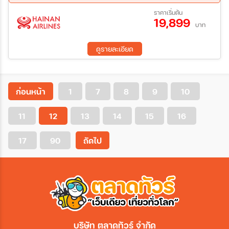
แห่งฉงชิ่ง
24 ธ.ค. 69 - 28 ธ.ค. 69
ราคาเริ่มต้น
19,899
บาท
ดูรายละเอียด
ก่อนหน้า
1
7
8
9
10
11
12
13
14
15
16
17
90
ถัดไป
บริษัท ตลาดทัวร์ จำกัด