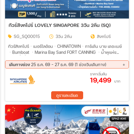
ทัวร์สิงคโปร์ LOVELY SINGAPORE 3วัน 2คืน (SQ)
SG_SQ00015
3วัน 2คืน
สิงคโปร์
ทัวร์สิงคโปร์ㆍเมอร์ไลอ้อนㆍCHINATOWNㆍการ์เด้น บาย เดอะเบย์
ㆍBumboat ㆍMarina Bay Sand FORT CANNING ㆍน้ำพุแห่ง
ความมั่งคั่งㆍTHE JEWEL CHANGI
เดินทางช่วง
25 ธ.ค. 69 - 27 ธ.ค. 69 (1 ช่วงวันเดินทาง)
25 ธ.ค. 69 - 27 ธ.ค. 69
ราคาเริ่มต้น
19,499
บาท
ดูรายละเอียด