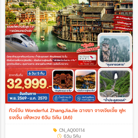
ทัวร์จีน Wonderful ZhangJiaJie ฉางซา จางเจียเจี้ย ฟูห
รงเจิ้น เฟิ่งหวง 6วัน 5คืน (A6)
CN_AQ00114
6วัน 5คืน