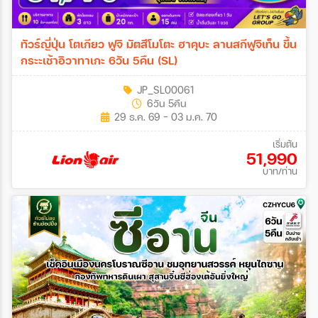
ทัวร์ญี่ปุ่น โตเกียว ฟูจิ มัตสึโมโตะ ฮาคุบะ ลานสกีฟูจิเท็น ขึ้น
กระะเช้าอิวาทาเกะ 6วัน 5คืน (SL)
JP_SL00061
6วัน 5คืน
29 ธ.ค. 69 - 03 ม.ค. 70
เริ่มต้น
51,990
บาท/ท่าน