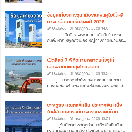
กันมา ที่นี่คือเมืองต้นทางที่บรรพบุรุษชาว
แต้จิ๋วเคยลงเรือมาตั้งรกรากในไทย แต่ปัจจุบัน
ซัวเถาไม่ได้เป็นเพียงแค่จุดเริ่มต้นของการ
ข้อมูลเที่ยวฉางชุน เมืองแห่งฤดูใบไม้ผลิ
อพยพมายังเมืองไทย เพราะซัวเถาคือดินแดน
ทางเหนือ ฉบับอัปเดตปี 2026
ของวัฒนธรรมแต้จิ๋วแท้ ๆ ที่มีทั้งวัดโบราณ
Updated : 01 กรกฎาคม 2569 14:04
อายุนับร้อยปี ถนนเก่าที่เต็มไปด้วยกลิ่นอาย
ประวัติศาสตร์ อาหารพื้นเมืองรสเลิศ ศาลเจ้า
วันนี้เราจะพาทุกท่านไปทัวร์ฉางชุน
ศักดิ์สิทธิ์ รวมไปถึงฮวงจุ้ยของเมืองที่ดีเยี่ยม
กันค่ะ หากให้พูดถึงเมืองใหญ่ทางภาคตะวันออก
อีกทั้งยังเป็นเป็นต้นกำเนิดของเทพเจ้าหลาย
เฉียงเหนือของจีน หลายคนอาจนึกถึงภาพของ
องค์ที่คนไทยรู้จักกันดี จึงไม่น่าแปลกใจที่สายมู
หิมะขาวโพลนและอากาศหนาวจัด แต่ฉางชุน
สายบุญ และนักท่องเที่ยวที่อยากสัมผัสจีนแบบ
เป็นเมืองที่ได้รับฉายาว่า “เมืองแห่งฤดูใบไม้ผลิ
เปิดลิสต์ 7 พิกัดห้ามพลาดแห่งจูไห่
โลคอลจะหลงรักที่นี่ได้ไม่ยาก ซึ่งวันนี้เราก็จะพา
แห่งภาคเหนือ” ความพิเศษของเมืองนี้คืออะไร?
เมืองชายทะเลสุดโรแมนติก
ทุกคนไปทัวร์ซัวเถากันแบบจัดเต็ม ที่มีทั้งข้อมูล
ทำไมถึงได้รับการขนานนามว่าเป็นเมืองแห่งฤดู
เที่ยวซัวเถา 12 ที่เที่ยวไฮไลต์ พร้อมลิสต์ร้าน
Updated : 01 กรกฎาคม 2569 13:59
ใบไม้ผลิแห่งภาคเหนือ วันนี้เราจะพาไปหาคำ
เด็ดและที่พักมาแนะนำไว้ให้ครบ ให้เราสามารถ
ตอบกันค่ะ นอกจากนี้เราก็ยังทำการรวบรวม
หากคุณกำลังมองหาจุดหมายปลาย
วางแผนเที่ยวกันได้ง่าย ๆ แบบครบจบในที่
ข้อมูลเที่ยวฉางชุนฉบับอัปเดตปี 2026 ที่จะพา
ทางที่ผสมผสานความทันสมัยของมหานคร เข้า
เดียวกันเลยค่ะ
ทุกท่านไปสู่จุดหมายปลายทางใหม่ของการทัวร์
กับกลิ่นอายความโรแมนติกของเสียงคลื่น การ
ฉางชุนแบบครบทุกมิติ ไม่ว่าจะเป็นแลนด์มาร์ก
วางแผนมาทัวร์จูไห่คือคำตอบที่ไม่ควรมองข้าม
สำคัญ แหล่งพักผ่อน หรือย่านไลฟ์สไตล์มาฝาก
เลยค่ะ เมืองชายฝั่งทะเลแห่งนี้ไม่ได้มีดีแค่เป็น
เกาะวูซง มณฑลจี๋หลิน ประเทศจีน หนึ่ง
กันด้วย ว่าแล้วก็เตรียมตัวออกเดินทางไปเยือน
เขตเศรษฐกิจพิเศษที่คึกคัก แต่ยังมีเสน่ห์เฉพาะ
ในสี่สิ่งมหัศจรรย์ทางธรรมชาติที่ห้าม
เมืองหลวงแห่งมณฑลจี๋หลินที่ฉางชุนกันได้เลย
ตัวด้วยถนนสายยาวเลียบหาด สวนสาธารณะ
พลาดของจีน
ค่ะ
Updated : 01 กรกฎาคม 2569 13:51
เขียวขจีที่แทรกตัวอยู่ทุกมุมเมือง และ
บรรยากาศที่ดูผ่อนคลายกว่าเมืองใหญ่ข้าง
วันนี้เราจะพาทุกท่านมาทัวร์จี๋หลินกันค่ะ
เคียงอย่างกวางโจวหรือเซินเจิ้น ถึงแม้ว่าหลาย
เพราะที่นี่มีสถานที่หนึ่งที่ซึ่งเกิดปรากฏการณ์แม่