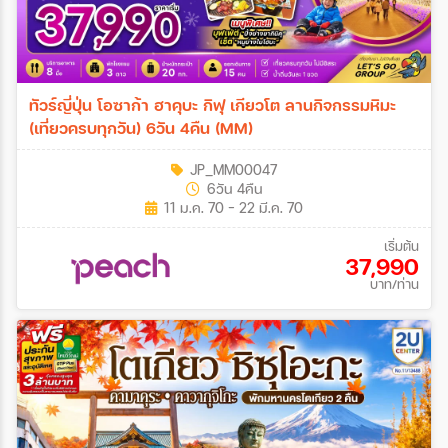
ทัวร์ญี่ปุ่น โอซาก้า ฮาคุบะ กิฟุ เกียวโต ลานกิจกรรมหิมะ
(เที่ยวครบทุกวัน) 6วัน 4คืน (MM)
JP_MM00047
6วัน 4คืน
11 ม.ค. 70 - 22 มี.ค. 70
เริ่มต้น
37,990
บาท/ท่าน