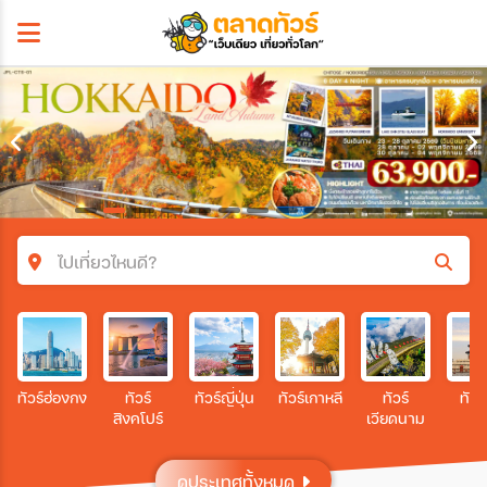
ไปเที่ยวไหนดี?
ค้นหาโปรแกรมทัวร์
คำค้นหา
ทัวร์ฮ่องกง
ทัวร์
ทัวร์ญี่ปุ่น
ทัวร์เกาหลี
ทัวร์
ทัวร
สิงคโปร์
เวียดนาม
โซน
ดูประเทศทั้งหมด