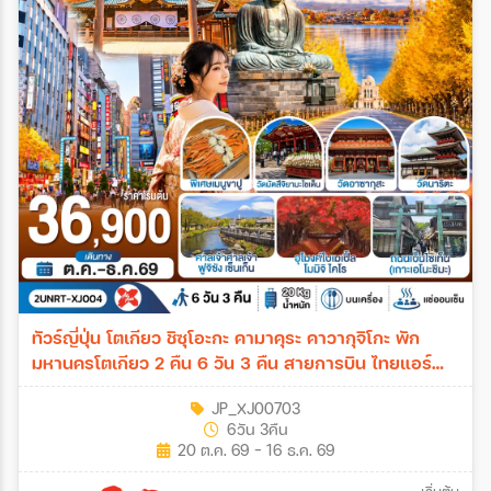
ทัวร์ญี่ปุ่น โตเกียว ชิซุโอะกะ คามาคุระ คาวากุจิโกะ พัก
มหานครโตเกียว 2 คืน 6 วัน 3 คืน สายการบิน ไทยแอร์
เอเชีย เอ็กซ์ 6วัน 3คืน (XJ)
JP_XJ00703
6วัน 3คืน
20 ต.ค. 69 - 16 ธ.ค. 69