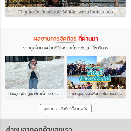
10 มุมโดนใจ เที่ยวญี่ปุ่นยังไงให้ได้ภาพสวย โดนใจแน่นอน
ผลงานการจัดทัวร์
ที่ผ่านมา
จากลูกค้าบางส่วนที่ให้ความไว้วางใจและใช้บริการ
ทัวร์คุนหมิง ภูเขาหิมะเจี้ยวจื่อ - ชมดอกซากุระเขาหยวนทง 4วัน 3คืน ช่วง มีนาคม
ทริปตุรกี จัดแฟมทริมไปเที่ยวตุรกีกับเหล่าบรรดาบริษัททัวร์ และเอเยนต์ทัวร์ ทริปนี้ขึ้นบอลลูนสนุกมาก
ผลงานการจัดทัวร์ทั้งหมด
คำชมจากลูกค้าของเรา