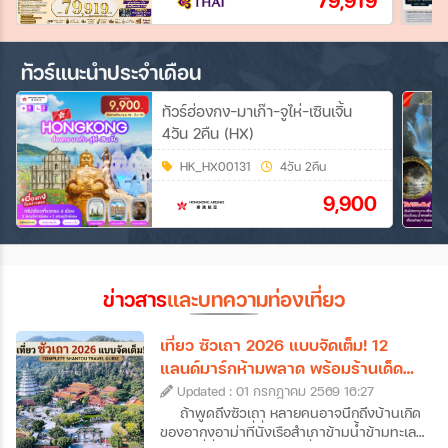
79,919
ทัวร์แนะนำประจำเดือน
ทัวร์ฮ่องกง-มาเก๊า-จูไห่-เซินเจิ้น
4วัน 2คืน (HX)
HK_HX00131
4วัน 2คืน
9,900
ข่าวสาร
และบทความท่องเที่ยว
เที่ยว ซัวเถา 2026 แบบจัดเต็ม! 12
แลนด์มาร์กห้ามพลาด พร้อมร้านเด็ด
และที่พักดัง
Updated : 01 กรกฎาคม 2569 16:27
ถ้าพูดถึงซัวเถา หลายคนอาจนึกถึงบ้านเกิด
ของอากงอาม่าที่นั่งเรือสำเภาข้ามน้ำข้ามทะเล