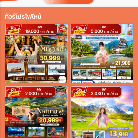
ประเทศ
ทัวร์โปรไฟไหม้
ลด
ลด
19,000
5,000
เมือง
บาท/ท่าน
บาท/ท่าน
สายการบิน
ตั้งแต่วันที่
ลด
ลด
2,000
3,030
บาท/ท่าน
บาท/ท่าน
ถึงวันที่
เฉพาะเดือน