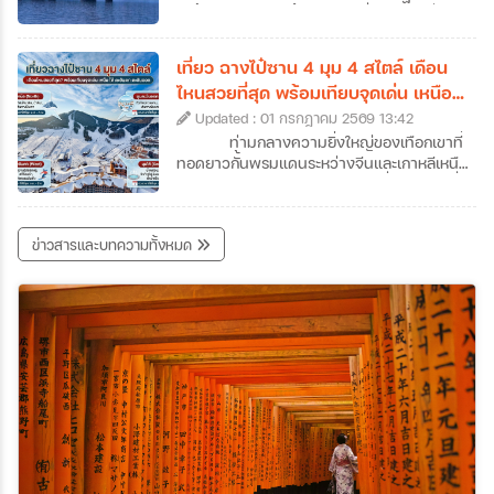
คนอาจจะเคยใช้จูไห่เป็นเพียงทางผ่านไปมาเก๊า
คะนิ้ง (Rime) หรือน้ำค้างแข็งที่เนรมิตให้กิ่งไม้
แต่ถ้าหากได้ลองได้หยุดพักเที่ยวจูไห่และออกไป
ทั้งเกาะกลายเป็นสีขาวโพลนดั่งปะการังหิมะ
สัมผัสแลนด์มาร์คสำคัญ ๆ ของเมืองดูสักครั้ง
ส่องประกายระยิบระยับราวผลึกแก้ว กลายเป็น
เที่ยว ฉางไป๋ซาน 4 มุม 4 สไตล์ เดือน
รับรองได้ว่าจะตกหลุมรักความละเมียดละไมของ
ทิวทัศน์สุดอัศจรรย์ที่งดงามราวกับหลุดออกมา
ไหนสวยที่สุด พร้อมเทียบจุดเด่น เหนือ
เมืองนี้กันอย่างถอนตัวไม่ขึ้นค่ะ ซึ่งเราก็ได้
จากภาพวาดพู่กันจีนซ่อนตัวอยู่ สถานที่แห่งนี้
ใต้ ตะวันตก ตะวันออก
รวบรวมข้อมูลเที่ยวจูไห่ที่น่าสนใจ พร้อมเปิดลิ
Updated : 01 กรกฎาคม 2569 13:42
คือเกาะวูซง (Wusong) เกาะเล็ก ๆ ซึ่งตั้งอยู่ใน
สต์ 7 พิกัดห้ามพลาดที่เมืองชายทะเลสุดโรแมน
แม่น้ำซงฮวา (Songhua) ใกล้กับเมืองจี๋หลิน
ท่ามกลางความยิ่งใหญ่ของเทือกเขาที่
ติกแห่งนี้มาฝากกันค่ะ
(Jilin City) ในประเทศจีนค่ะ หากคุณเป็นคนที่
ทอดยาวกั้นพรมแดนระหว่างจีนและเกาหลีเหนือ
หลงรักความเงียบสงบของฤดูหนาว และการ
"ฉางไป๋ซาน" (Changbaishan) หนึ่งในสถานที่
เดินทางที่เต็มไปด้วยเสน่ห์ของวัฒนธรรมท้อง
ทัวร์จีนจี๋หลินที่สามารถเดินทางไปสัมผัสความ
ถิ่น การวางแผนมาเที่ยวเกาะวูซงเพื่อสัมผัส
มหัศจรรย์ของธรรมชาติได้ตลอดทั้งปี สถานที่
ข่าวสารและบทความทั้งหมด
ปรากฏการณ์อันน่าอัศจรรย์นี้ด้วยตาตัวเองสัก
แห่งนี้ไม่ได้มีเพียงแค่ภูเขาหิมะที่ขาวโพลนในฤดู
ครั้ง คือรางวัลชีวิตที่คุ้มค่าเกินบรรยายอย่าง
หนาว แต่ยังซ่อนเร้นความงามของทะเลสาบ
แน่นอนค่ะ ว่าแล้วก็อย่ารอช้าเพราะเราได้
สีน้ำเงินเข้มบนปากปล่องภูเขาไฟที่สูงที่สุดในจีน
รวบรวม ข้อมูลเที่ยวเกาะวูซง ที่ได้ชื่อว่าเป็น
รวมถึงผืนป่าดึกดำบรรพ์ที่เปลี่ยนสีสันไปตาม
หนึ่งในสี่สิ่งมหัศจรรย์ทางธรรมชาติที่ห้ามพลาด
ฤดูกาลอย่างน่าอัศจรรย์ แน่นอนว่าวันนี้เราจะ
ของจีนมาให้แล้วค่ะ
พาทุกท่านมาทัวร์ฉางไป๋ซานแบบครบทุกซอก
ทุกมุม พร้อมข้อมูลเที่ยวฉางไป๋ซานแบบละเอียด
ไม่ว่าจะเป็นความงามทั้ง 4 ด้านของฉางไป๋ซาน
สถานที่เที่ยวฉางไป๋ซานและกิจกรรมต่าง ๆ เพื่อ
ช่วยให้สามารถวางแผนทริปทัวร์ฉางไป๋ซานได้
อย่างสมบูรณ์แบบที่สุดค่ะ เตรียมตัวให้พร้อม
แล้วมาร่วมเดินทางไปกับเราที่ภูเขาศักดิ์สิทธิ์