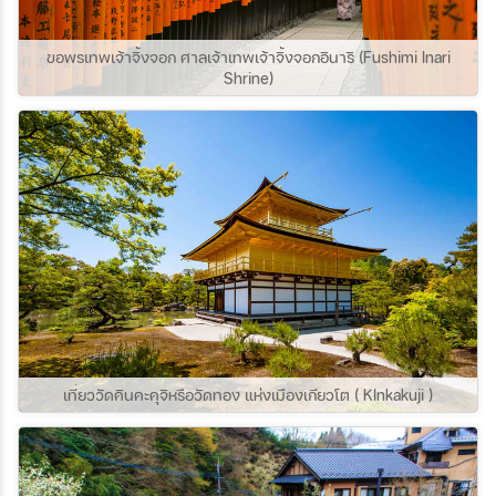
แห่งนี้กันค่ะ
ขอพรเทพเจ้าจิ้งจอก ศาลเจ้าเทพเจ้าจิ้งจอกอินาริ (Fushimi Inari
Shrine)
เที่ยววัดคินคะคุจิหรือวัดทอง แห่งเมืองเกียวโต ( KInkakuji )