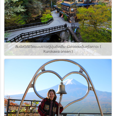
สัมผัสวิถีชีวิตแบบชาวญี่ปุ่นดั่งเดิม เมืองออนเซ็นคุโรคาวะ (
Kurokawa onsen )