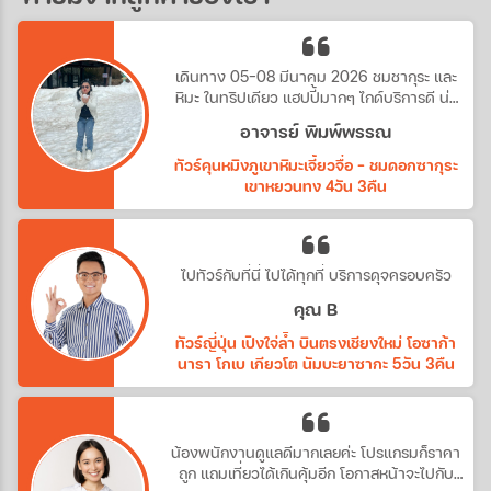
เดินทาง 05-08 มีนาคม 2026 ชมชากุระ และ
หิมะ ในทริปเดียว แฮปปี้มากๆ ไกด์บริการดี น่า
รัก
อาจารย์ พิมพ์พรรณ
ทัวร์คุนหมิงภูเขาหิมะเจี้ยวจื่อ - ชมดอกซากุระ
เขาหยวนทง 4วัน 3คืน
ไปทัวร์กับที่นี่ ไปได้ทุกที่ บริการดุจครอบครัว
คุณ B
ทัวร์ญี่ปุ่น เปิงใจ่ล้ำ บินตรงเชียงใหม่ โอซาก้า
นารา โกเบ เกียวโต นัมบะยาซากะ 5วัน 3คืน
น้องพนักงานดูแลดีมากเลยค่ะ โปรแกรมก็ราคา
ถูก แถมเที่ยวได้เกินคุ้มอีก โอกาสหน้าจะไปกับ