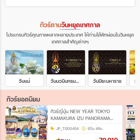
ทัวร์ตาม
วันหยุดเทศกาล
โปรแกรมทัวร์คุณภาพหลากหลายประเทศ ให้ท่านได้พักผ่อนในวันหยุด
เทศกาลสำคัญต่างๆ
วันแม่
วันนวมินทรมหาราช
วันปิยะมหาราช
วั
ทัวร์ยอดนิยม
ทัวร์ญี่ปุ่น NEW YEAR TOKYO
KAMAKURA IZU PANORAMA
FUJI 6วัน 4คืน (TG)
JP_TG00454
6วัน 4คืน