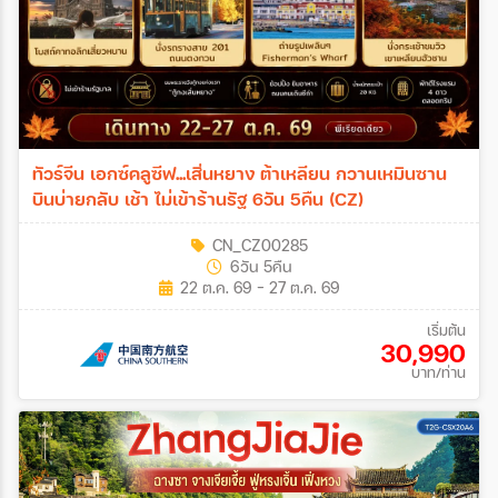
ทัวร์จีน เอกซ์คลูซีฟ...เสิ่นหยาง ต้าเหลียน กวานเหมินซาน
บินบ่ายกลับ เช้า ไม่เข้าร้านรัฐ 6วัน 5คืน (CZ)
CN_CZ00285
6วัน 5คืน
22 ต.ค. 69 - 27 ต.ค. 69
เริ่มต้น
30,990
บาท/ท่าน