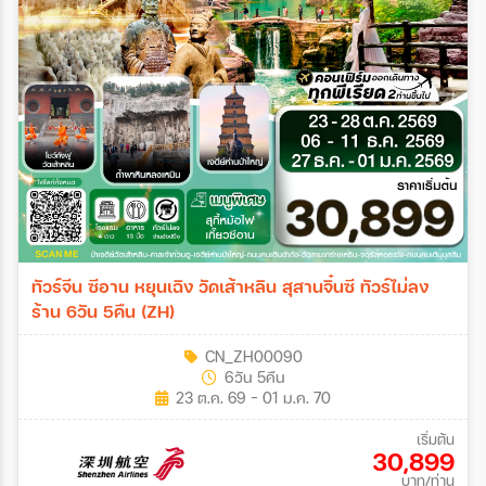
ทัวร์จีน ซีอาน หยุนเฉิง วัดเส้าหลิน สุสานจิ๋นซี ทัวร์ไม่ลง
ร้าน 6วัน 5คืน (ZH)
CN_ZH00090
6วัน 5คืน
23 ต.ค. 69 - 01 ม.ค. 70
เริ่มต้น
30,899
บาท/ท่าน