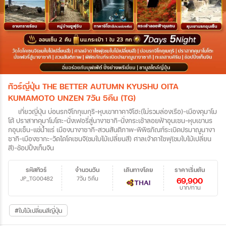
ทัวร์ญี่ปุ่น THE BETTER AUTUMN KYUSHU OITA
KUMAMOTO UNZEN 7วัน 5คืน (TG)
เที่ยวญี่ปุ่น บ่อนรกจิโกกุเมกุริ-หุบเขาทาคาจิโฮะ(ไม่รวมล่องเรือ)-เมืองคุมาโม
โต้ ปราสาทคุมาโมโตะ-นั่งเฟอรี่สู่นางาซากิ-นั่งกระเช้าลอยฟ้าอุนเซน-หุบเขานร
กอุนเซ็น-แช่น้ำแร่ เมืองนางาซากิ-สวนสันติภาพ-พิพิธภัณฑ์ระเบิดปรมาณูนางา
ซากิ-เมืองซากะ-วัดไดโคเซนจิ(ชมใบไม้เปลี่ยนสี) ศาลเจ้าดาไซฟุ(ชมใบไม้เปลี่ยน
สี)-ช้อปปิ้งเท็นจิน
รหัสทัวร์
จำนวนวัน
เดินทางโดย
ราคาเริ่มต้น
JP_TG00482
7วัน 5คืน
69,900
บาท/ท่าน
#ใบไม้เปลี่ยนสีญี่ปุ่น