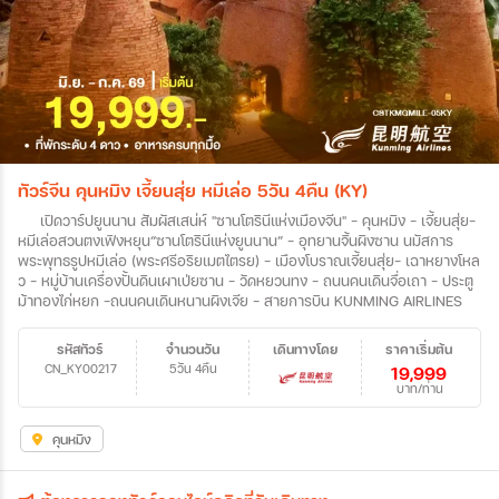
ทัวร์จีน คุนหมิง เจี้ยนสุ่ย หมีเล่อ 5วัน 4คืน (KY)
เปิดวาร์ปยูนนาน สัมผัสเสน่ห์ "ซานโตรินีแห่งเมืองจีน" - คุนหมิง - เจี้ยนสุ่ย-
หมีเล่อสวนตงเฟิงหยุน“ซานโตรินีแห่งยูนนาน” - อุทยานจิ้นผิงซาน นมัสการ
พระพุทธรูปหมีเล่อ (พระศรีอริยเมตไตรย) - เมืองโบราณเจี้ยนสุ่ย- เฉาหยางโหล
ว - หมู่บ้านเครื่องปั้นดินเผาเป่ยซาน - วัดหยวนทง - ถนนคนเดินจื่อเถา - ประตู
ม้าทองไก่หยก -ถนนคนเดินหนานผิงเจีย - สายการบิน KUNMING AIRLINES
รหัสทัวร์
จำนวนวัน
เดินทางโดย
ราคาเริ่มต้น
CN_KY00217
5วัน 4คืน
19,999
บาท/ท่าน
คุนหมิง