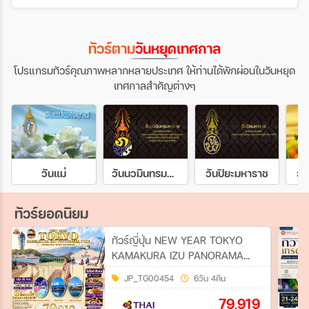
ทัวร์ตาม
วันหยุดเทศกาล
โปรแกรมทัวร์คุณภาพหลากหลายประเทศ ให้ท่านได้พักผ่อนในวันหยุด
เทศกาลสำคัญต่างๆ
วันแม่
วันนวมินทรมหาราช
วันปิยะมหาราช
วั
ทัวร์ยอดนิยม
ทัวร์ญี่ปุ่น NEW YEAR TOKYO
KAMAKURA IZU PANORAMA
FUJI 6วัน 4คืน (TG)
JP_TG00454
6วัน 4คืน
79,919