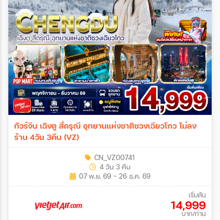
ทัวร์จีน เฉิงตู สี่ดรุณี อุทยานแห่งชาติซวงเฉียวโกว ไม่ลง
ร้าน 4วัน 3คืน (VZ)
CN_VZ00741
4 วัน 3 คืน
07 พ.ย. 69 - 26 ธ.ค. 69
เริ่มต้น
14,999
บาท/ท่าน