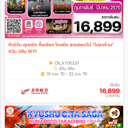
ทัวร์จีน คุนหมิง อี้เหลียง โหลผิง สวนดอกไม้ "ไม่ลงร้าน"
4วัน 3คืน (KY)
CN_KY00237
4วัน 3คืน
19 ก.พ. 70 - 22 มี.ค. 70
เริ่มต้น
16,899
บาท/ท่าน