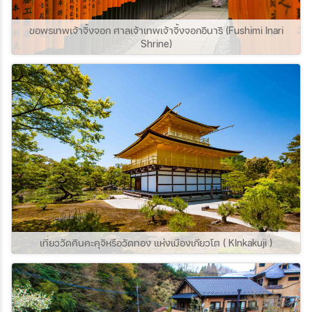
ขอพรเทพเจ้าจิ้งจอก ศาลเจ้าเทพเจ้าจิ้งจอกอินาริ (Fushimi Inari
Shrine)
เที่ยววัดคินคะคุจิหรือวัดทอง แห่งเมืองเกียวโต ( KInkakuji )