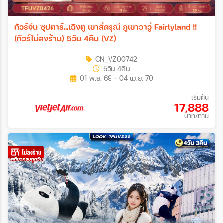
ทัวร์จีน ซุปตาร์...เฉิงตู เขาสี่ดรุณี ภูเขาวาวู่ Fairlyland !!
(ทัวร์ไม่ลงร้าน) 5วัน 4คืน (VZ)
CN_VZ00742
5วัน 4คืน
01 พ.ย. 69 - 04 เม.ย. 70
เริ่มต้น
17,888
บาท/ท่าน