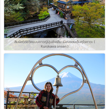
สัมผัสวิถีชีวิตแบบชาวญี่ปุ่นดั่งเดิม เมืองออนเซ็นคุโรคาวะ (
Kurokawa onsen )