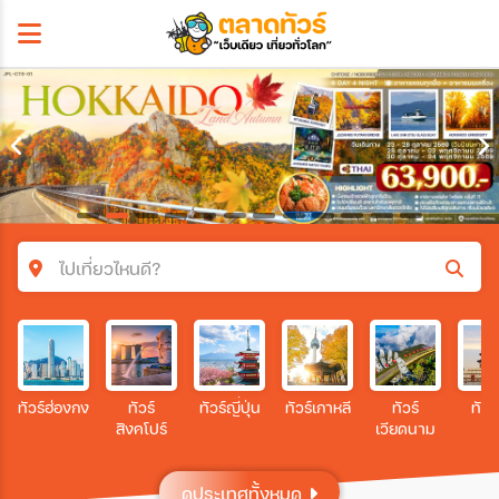
ไปเที่ยวไหนดี?
ค้นหาโปรแกรมทัวร์
คำค้นหา
ทัวร์ฮ่องกง
ทัวร์
ทัวร์ญี่ปุ่น
ทัวร์เกาหลี
ทัวร์
ทัวร
สิงคโปร์
เวียดนาม
โซน
ดูประเทศทั้งหมด