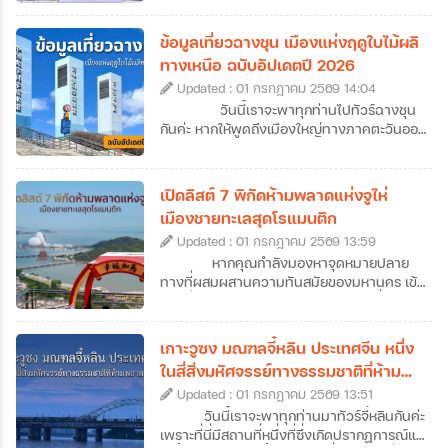
แต้จิ๋วเคยลงเรือมาตั้งรกรากในไทย แต่ปัจจุบัน
ซัวเถาไม่ได้เป็นเพียงแค่จุดเริ่มต้นของการ
ข้อมูลเที่ยวฉางชุน เมืองแห่งฤดูใบไม้ผลิ
อพยพมายังเมืองไทย เพราะซัวเถาคือดินแดน
ทางเหนือ ฉบับอัปเดตปี 2026
ของวัฒนธรรมแต้จิ๋วแท้ ๆ ที่มีทั้งวัดโบราณ
Updated : 01 กรกฎาคม 2569 14:04
อายุนับร้อยปี ถนนเก่าที่เต็มไปด้วยกลิ่นอาย
ประวัติศาสตร์ อาหารพื้นเมืองรสเลิศ ศาลเจ้า
วันนี้เราจะพาทุกท่านไปทัวร์ฉางชุน
ศักดิ์สิทธิ์ รวมไปถึงฮวงจุ้ยของเมืองที่ดีเยี่ยม
กันค่ะ หากให้พูดถึงเมืองใหญ่ทางภาคตะวันออก
อีกทั้งยังเป็นเป็นต้นกำเนิดของเทพเจ้าหลาย
เฉียงเหนือของจีน หลายคนอาจนึกถึงภาพของ
องค์ที่คนไทยรู้จักกันดี จึงไม่น่าแปลกใจที่สายมู
หิมะขาวโพลนและอากาศหนาวจัด แต่ฉางชุน
สายบุญ และนักท่องเที่ยวที่อยากสัมผัสจีนแบบ
เป็นเมืองที่ได้รับฉายาว่า “เมืองแห่งฤดูใบไม้ผลิ
เปิดลิสต์ 7 พิกัดห้ามพลาดแห่งจูไห่
โลคอลจะหลงรักที่นี่ได้ไม่ยาก ซึ่งวันนี้เราก็จะพา
แห่งภาคเหนือ” ความพิเศษของเมืองนี้คืออะไร?
เมืองชายทะเลสุดโรแมนติก
ทุกคนไปทัวร์ซัวเถากันแบบจัดเต็ม ที่มีทั้งข้อมูล
ทำไมถึงได้รับการขนานนามว่าเป็นเมืองแห่งฤดู
เที่ยวซัวเถา 12 ที่เที่ยวไฮไลต์ พร้อมลิสต์ร้าน
Updated : 01 กรกฎาคม 2569 13:59
ใบไม้ผลิแห่งภาคเหนือ วันนี้เราจะพาไปหาคำ
เด็ดและที่พักมาแนะนำไว้ให้ครบ ให้เราสามารถ
ตอบกันค่ะ นอกจากนี้เราก็ยังทำการรวบรวม
หากคุณกำลังมองหาจุดหมายปลาย
วางแผนเที่ยวกันได้ง่าย ๆ แบบครบจบในที่
ข้อมูลเที่ยวฉางชุนฉบับอัปเดตปี 2026 ที่จะพา
ทางที่ผสมผสานความทันสมัยของมหานคร เข้า
เดียวกันเลยค่ะ
ทุกท่านไปสู่จุดหมายปลายทางใหม่ของการทัวร์
กับกลิ่นอายความโรแมนติกของเสียงคลื่น การ
ฉางชุนแบบครบทุกมิติ ไม่ว่าจะเป็นแลนด์มาร์ก
วางแผนมาทัวร์จูไห่คือคำตอบที่ไม่ควรมองข้าม
สำคัญ แหล่งพักผ่อน หรือย่านไลฟ์สไตล์มาฝาก
เลยค่ะ เมืองชายฝั่งทะเลแห่งนี้ไม่ได้มีดีแค่เป็น
เกาะวูซง มณฑลจี๋หลิน ประเทศจีน หนึ่ง
กันด้วย ว่าแล้วก็เตรียมตัวออกเดินทางไปเยือน
เขตเศรษฐกิจพิเศษที่คึกคัก แต่ยังมีเสน่ห์เฉพาะ
ในสี่สิ่งมหัศจรรย์ทางธรรมชาติที่ห้าม
เมืองหลวงแห่งมณฑลจี๋หลินที่ฉางชุนกันได้เลย
ตัวด้วยถนนสายยาวเลียบหาด สวนสาธารณะ
พลาดของจีน
ค่ะ
Updated : 01 กรกฎาคม 2569 13:51
เขียวขจีที่แทรกตัวอยู่ทุกมุมเมือง และ
บรรยากาศที่ดูผ่อนคลายกว่าเมืองใหญ่ข้าง
วันนี้เราจะพาทุกท่านมาทัวร์จี๋หลินกันค่ะ
เคียงอย่างกวางโจวหรือเซินเจิ้น ถึงแม้ว่าหลาย
เพราะที่นี่มีสถานที่หนึ่งที่ซึ่งเกิดปรากฏการณ์แม่