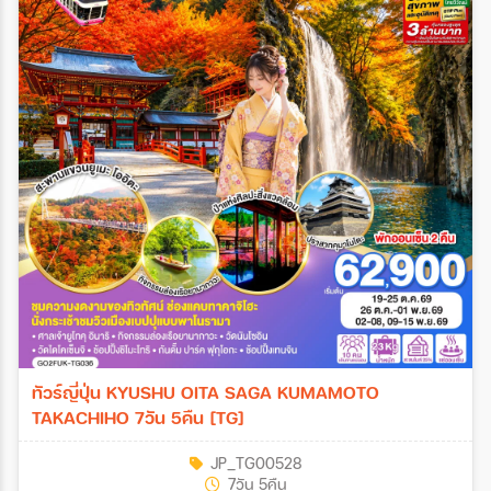
ทัวร์ญี่ปุ่น KYUSHU OITA SAGA KUMAMOTO
TAKACHIHO 7วัน 5คืน [TG]
JP_TG00528
7วัน 5คืน