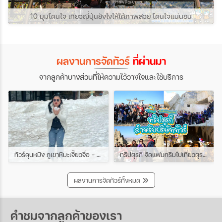
10 มุมโดนใจ เที่ยวญี่ปุ่นยังไงให้ได้ภาพสวย โดนใจแน่นอน
ผลงานการจัดทัวร์
ที่ผ่านมา
จากลูกค้าบางส่วนที่ให้ความไว้วางใจและใช้บริการ
ทัวร์คุนหมิง ภูเขาหิมะเจี้ยวจื่อ - ชมดอกซากุระเขาหยวนทง 4วัน 3คืน ช่วง มีนาคม
ทริปตุรกี จัดแฟมทริมไปเที่ยวตุรกีกับเหล่าบรรดาบริษัททัวร์ และเอเยนต์ทัวร์ ทริปนี้ขึ้นบอลลูนสนุกมาก
ผลงานการจัดทัวร์ทั้งหมด
คำชมจากลูกค้าของเรา