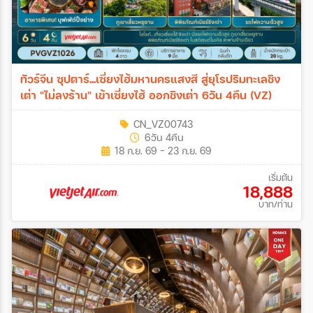
ทัวร์จีน ซุปตาร์...เซี่ยงไฮ้มหานครแสงสี สู่ยุโรปริมทะเลชิง
เต่า "ไม่ลงร้าน" เข้าเซี่ยงไฮ้ ออกชิงเต่า 6วัน 4คืน (VZ)
CN_VZ00743
6วัน 4คืน
18 ก.ย. 69 - 23 ก.ย. 69
เริ่มต้น
18,888
บาท/ท่าน