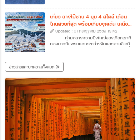
คนอาจจะเคยใช้จูไห่เป็นเพียงทางผ่านไปมาเก๊า
คะนิ้ง (Rime) หรือน้ำค้างแข็งที่เนรมิตให้กิ่งไม้
แต่ถ้าหากได้ลองได้หยุดพักเที่ยวจูไห่และออกไป
ทั้งเกาะกลายเป็นสีขาวโพลนดั่งปะการังหิมะ
สัมผัสแลนด์มาร์คสำคัญ ๆ ของเมืองดูสักครั้ง
ส่องประกายระยิบระยับราวผลึกแก้ว กลายเป็น
เที่ยว ฉางไป๋ซาน 4 มุม 4 สไตล์ เดือน
รับรองได้ว่าจะตกหลุมรักความละเมียดละไมของ
ทิวทัศน์สุดอัศจรรย์ที่งดงามราวกับหลุดออกมา
ไหนสวยที่สุด พร้อมเทียบจุดเด่น เหนือ
เมืองนี้กันอย่างถอนตัวไม่ขึ้นค่ะ ซึ่งเราก็ได้
จากภาพวาดพู่กันจีนซ่อนตัวอยู่ สถานที่แห่งนี้
ใต้ ตะวันตก ตะวันออก
รวบรวมข้อมูลเที่ยวจูไห่ที่น่าสนใจ พร้อมเปิดลิ
Updated : 01 กรกฎาคม 2569 13:42
คือเกาะวูซง (Wusong) เกาะเล็ก ๆ ซึ่งตั้งอยู่ใน
สต์ 7 พิกัดห้ามพลาดที่เมืองชายทะเลสุดโรแมน
แม่น้ำซงฮวา (Songhua) ใกล้กับเมืองจี๋หลิน
ท่ามกลางความยิ่งใหญ่ของเทือกเขาที่
ติกแห่งนี้มาฝากกันค่ะ
(Jilin City) ในประเทศจีนค่ะ หากคุณเป็นคนที่
ทอดยาวกั้นพรมแดนระหว่างจีนและเกาหลีเหนือ
หลงรักความเงียบสงบของฤดูหนาว และการ
"ฉางไป๋ซาน" (Changbaishan) หนึ่งในสถานที่
เดินทางที่เต็มไปด้วยเสน่ห์ของวัฒนธรรมท้อง
ทัวร์จีนจี๋หลินที่สามารถเดินทางไปสัมผัสความ
ถิ่น การวางแผนมาเที่ยวเกาะวูซงเพื่อสัมผัส
มหัศจรรย์ของธรรมชาติได้ตลอดทั้งปี สถานที่
ข่าวสารและบทความทั้งหมด
ปรากฏการณ์อันน่าอัศจรรย์นี้ด้วยตาตัวเองสัก
แห่งนี้ไม่ได้มีเพียงแค่ภูเขาหิมะที่ขาวโพลนในฤดู
ครั้ง คือรางวัลชีวิตที่คุ้มค่าเกินบรรยายอย่าง
หนาว แต่ยังซ่อนเร้นความงามของทะเลสาบ
แน่นอนค่ะ ว่าแล้วก็อย่ารอช้าเพราะเราได้
สีน้ำเงินเข้มบนปากปล่องภูเขาไฟที่สูงที่สุดในจีน
รวบรวม ข้อมูลเที่ยวเกาะวูซง ที่ได้ชื่อว่าเป็น
รวมถึงผืนป่าดึกดำบรรพ์ที่เปลี่ยนสีสันไปตาม
หนึ่งในสี่สิ่งมหัศจรรย์ทางธรรมชาติที่ห้ามพลาด
ฤดูกาลอย่างน่าอัศจรรย์ แน่นอนว่าวันนี้เราจะ
ของจีนมาให้แล้วค่ะ
พาทุกท่านมาทัวร์ฉางไป๋ซานแบบครบทุกซอก
ทุกมุม พร้อมข้อมูลเที่ยวฉางไป๋ซานแบบละเอียด
ไม่ว่าจะเป็นความงามทั้ง 4 ด้านของฉางไป๋ซาน
สถานที่เที่ยวฉางไป๋ซานและกิจกรรมต่าง ๆ เพื่อ
ช่วยให้สามารถวางแผนทริปทัวร์ฉางไป๋ซานได้
อย่างสมบูรณ์แบบที่สุดค่ะ เตรียมตัวให้พร้อม
แล้วมาร่วมเดินทางไปกับเราที่ภูเขาศักดิ์สิทธิ์
แห่งนี้กันค่ะ