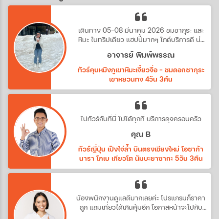
เดินทาง 05-08 มีนาคม 2026 ชมชากุระ และ
หิมะ ในทริปเดียว แฮปปี้มากๆ ไกด์บริการดี น่า
รัก
อาจารย์ พิมพ์พรรณ
ทัวร์คุนหมิงภูเขาหิมะเจี้ยวจื่อ - ชมดอกซากุระ
เขาหยวนทง 4วัน 3คืน
ไปทัวร์กับที่นี่ ไปได้ทุกที่ บริการดุจครอบครัว
คุณ B
ทัวร์ญี่ปุ่น เปิงใจ่ล้ำ บินตรงเชียงใหม่ โอซาก้า
นารา โกเบ เกียวโต นัมบะยาซากะ 5วัน 3คืน
น้องพนักงานดูแลดีมากเลยค่ะ โปรแกรมก็ราคา
ถูก แถมเที่ยวได้เกินคุ้มอีก โอกาสหน้าจะไปกับ
ทางบริษัทอีกค่ะ