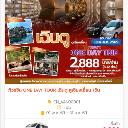
ทัวร์จีน ONE DAY TOUR เฉินตู ตูเจียงเอี้ยน 1วัน
CN_VAN00001
1 วัน
01 พ.ค. 69 - 31 ธ.ค. 69
เริ่มต้น