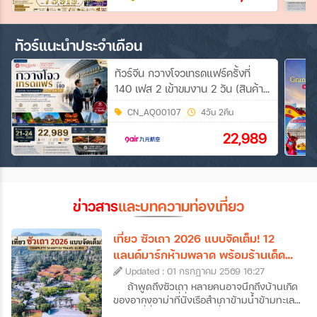
ทัวร์แนะนำประจำเดือน
ทัวร์จีน กวางโจวเทรดแฟร์ครั้งที่
140 เฟส 2 เข้าขมงาน 2 วัน (สินค้า
สำหรับบ้านและไลฟ์สไตล์คุณภาพ)
CN_AQ00107
4วัน 2คืน
#ทัวร์ไม่ลงร้าน 4วัน 2คืน (AQ)
22,989
ข่าวสาร
และบทความท่องเที่ยว
เที่ยว ซัวเถา 2026 แบบจัดเต็ม! 12
แลนด์มาร์กห้ามพลาด พร้อมร้านเด็ด
และที่พักดัง
Updated : 01 กรกฎาคม 2569 16:27
ถ้าพูดถึงซัวเถา หลายคนอาจนึกถึงบ้านเกิด
ของอากงอาม่าที่นั่งเรือสำเภาข้ามน้ำข้ามทะเล
กันมา ที่นี่คือเมืองต้นทางที่บรรพบุรุษชาว