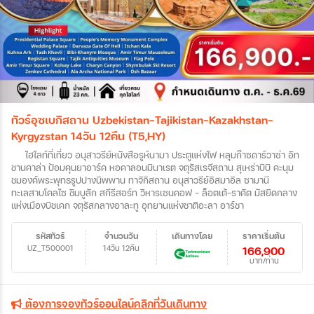
ทัวร์อุซเบกิสถาน Uzbekistan-Tajikistan-Kazakhstan-
Kyrgyzstan 14วัน 12คืน (T5,HY)
ไฮไลท์ที่เที่ยว อนุสาวรีย์หนังสือรูห์นามา ประตูแห่งไฟ หลุมก๊าซดาร์วาซ่า อิท
ชานคาล่า ป้อมคุนยาอาร์ค หอคาลอนมินาเรต จตุรัสเรจีสถาน สุเหร่าบิบิ คะนุม
ชมองค์พระพุทธรูปปางนิพพาน ทาจิกิสถาน อนุสาวรีย์อิสมาอิล ซามานี
ทะเลสาบโคลไซ ชิมบูลัก สกีรีสอร์ท วิหารเซนคอฟ - ล็อตเต้-ราคัต มัสยิดกลาง
แห่งเมืองบิชเคก จตุรัสกลางอาละทู อุทยานแห่งชาติอะลา อาร์ชา
รหัสทัวร์
จำนวนวัน
เดินทางโดย
ราคาเริ่มต้น
UZ_T500001
14วัน 12คืน
166,900
บาท/ท่าน
ต้องการจองทัวร์ออนไลน์คลิกที่วันเดินทาง