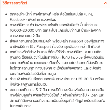
วิธีการจองทัวร์
ติดต่อเจ้าหน้าที่ ทางโทรศัพท์ หรือ สื่อโซเชียลมีเดีย (Line,
Facebook) เพื่อทำการจองทัวร์
ทางบริษัทฯจะทำ Invoice แจ้งเก็บยอดเงินมัดจำ ขั้นต่ำท่านละ
10,000-20,000 บาท (แต่ละโปรแกรมไม่เท่ากัน) ชำระหลังจาก
การจองภายใน 2 วัน
ส่งหลักฐานการโอนเงินมัดจำ พร้อมหน้า Passport ของผู้เดินทาง
มายังบริษัทฯ (ซึ่ง Passport ต้องมีอายุเหลือมากกว่า 6 เดือน)
กรณีจองทัวร์ต่างประเทศ ที่ต้องใช้วีซ่า ทางบริษัทฯ จะแนบหลัก
ฐานที่จะใช้ขอยื่นวีซ่าในเส้นทางนั้นๆ ไปกับ Invoice ซึ่งจะนัดวันรับ
เอกสารเพื่อนำมาตรวจสอบอีกครั้ง แต่หากไปประเทศที่ต้องมีการ
โชว์ตัวที่สถานทูต ทางบริษัทฯ จะเช็ควันเพื่อจองคิว และจะจัดส่ง
เอกสารเพื่อนัดโชว์ตัวที่สถานทูต
ชำระเงินส่วนที่เหลือก่อนออกเดินทาง ประมาณ 25-30 วัน พร้อม
ทั้งส่งหลักฐานการโอนเงิน
ก่อนออกเดินทาง 5-7 วัน ทางบริษัทฯจะจัดส่งใบนัดหมายการเดิน
ทางให้กับลูกค้า เพื่อแจ้งถึงชื่อไกด์ / เจ้าหน้าที่ส่งกรุ๊ป / เวลา และ
สถานที่ที่นัดพบ รวมถึงรายละเอียดข้อมูลที่สำคัญสำหรับเตรียมตัว
ในการเดินทาง