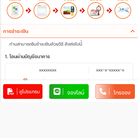
การชำระเงิน
ท่านสามารถรับชำระเงินด้วยวิธี ดังต่อไปนี้
1. โอนผ่านบัญชีธนาคาร
xxxxxxxx
xxx-x-xxxxx-x
บัญชีออมทรัพย์
xxxxx
ดูโปรแกรม
จองไลน์
โทรจอง
การโอนเงินผ่านบัญชีธนาคาร
ทำรายการผ่านเคาน์เตอร์ของธนาคาร โดยผ่านการการเขียน
ใบนำฝากที่ธนาคาร นั้น ๆ
ทำรายการผ่านบริการตู้ ATM ของธนาคารนั้น ๆ (ตู้ของ
ธนาคารที่ท่านถือบัตร) โดยเลือกโอนเงินบุคคลที่สามแล้วระบุ
เลขที่บัญชีให้ถูกต้อง