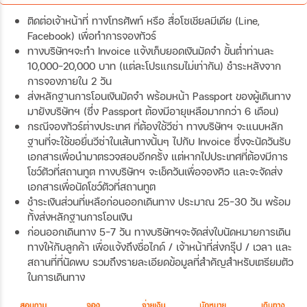
ติดต่อเจ้าหน้าที่ ทางโทรศัพท์ หรือ สื่อโซเชียลมีเดีย (Line,
Facebook) เพื่อทำการจองทัวร์
ทางบริษัทฯจะทำ Invoice แจ้งเก็บยอดเงินมัดจำ ขั้นต่ำท่านละ
10,000-20,000 บาท (แต่ละโปรแกรมไม่เท่ากัน) ชำระหลังจาก
การจองภายใน 2 วัน
ส่งหลักฐานการโอนเงินมัดจำ พร้อมหน้า Passport ของผู้เดินทาง
มายังบริษัทฯ (ซึ่ง Passport ต้องมีอายุเหลือมากกว่า 6 เดือน)
กรณีจองทัวร์ต่างประเทศ ที่ต้องใช้วีซ่า ทางบริษัทฯ จะแนบหลัก
ฐานที่จะใช้ขอยื่นวีซ่าในเส้นทางนั้นๆ ไปกับ Invoice ซึ่งจะนัดวันรับ
เอกสารเพื่อนำมาตรวจสอบอีกครั้ง แต่หากไปประเทศที่ต้องมีการ
โชว์ตัวที่สถานทูต ทางบริษัทฯ จะเช็ควันเพื่อจองคิว และจะจัดส่ง
เอกสารเพื่อนัดโชว์ตัวที่สถานทูต
ชำระเงินส่วนที่เหลือก่อนออกเดินทาง ประมาณ 25-30 วัน พร้อม
ทั้งส่งหลักฐานการโอนเงิน
ก่อนออกเดินทาง 5-7 วัน ทางบริษัทฯจะจัดส่งใบนัดหมายการเดิน
ทางให้กับลูกค้า เพื่อแจ้งถึงชื่อไกด์ / เจ้าหน้าที่ส่งกรุ๊ป / เวลา และ
สถานที่ที่นัดพบ รวมถึงรายละเอียดข้อมูลที่สำคัญสำหรับเตรียมตัว
ในการเดินทาง