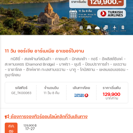
11 วัน จอร์เจีย อาร์เมเนีย อาเซอร์ไบจาน
ทบิลิซี่ – สเตพ้านท์สมินด้า – คาซเบกิ – มิทสเคต้า – กอรี – อัพลิสต์ซิเคห์ –
สะพานเพชร (Diamond Bridge) – บาฟรา – ยุมริ – ป้อมปราการดำ – เยเรวาน
– ซาดาโคล – ฮักห์พาท ทะเลสาบเซวาน – บากู – โกบัสตาน – แหลมแอบเชรอน –
ภูเขาโคลน
รหัสทัวร์
จำนวนวัน
เดินทางโดย
ราคาเริ่มต้น
GE_TK00063
11 วัน 8 คืน
129,900
บาท/ท่าน
ต้องการจองทัวร์ออนไลน์คลิกที่วันเดินทาง
129,900
฿
ส.ค.
17-27
69