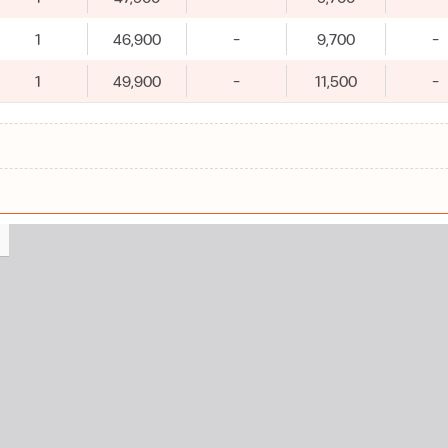
1
46,900
-
9,700
-
1
49,900
-
11,500
-