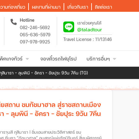
วามท่องเที่ยว
ผลงานที่ผ่านมา
เกี่ยวกับเรา
ติดต่อเรา
Hotline
เราช่วยคุณได้
082-246-5692
@taladtour
065-636-5979
Travel License : 11/13146
097-978-9925
พ็คเกจทัวร์
จองตั๋วรถไฟยุโรป
บริการอื่นๆ
สินารา – ลุมพินี - อัครา - ชัยปุระ 9วัน 7คืน (TG)
เวชนียสถาน ชมทัชมาฮาล สู่ราชสถานเมือง
– ลุมพินี - อัครา - ชัยปุระ 9วัน 7คืน
นสี กุสินารา I อิ่มเอมสายประวิติศาสตร์ ชม
จรรย์