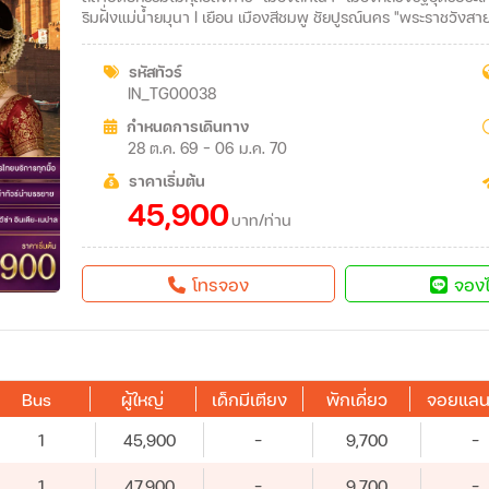
ริมฝั่งแม่น้ำยมุนา I เยือน เมืองสีชมพู ชัยปูรณ์นคร "พระราช
รหัสทัวร์
IN_TG00038
กำหนดการเดินทาง
28 ต.ค. 69 - 06 ม.ค. 70
ราคาเริ่มต้น
45,900
บาท/ท่าน
โทรจอง
จองไ
Bus
ผู้ใหญ่
เด็กมีเตียง
พักเดี่ยว
จอยแลน
1
45,900
-
9,700
-
1
47,900
-
9,700
-