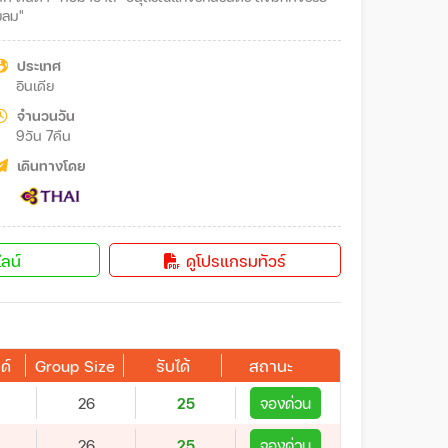
วังสายลม"
ประเทศ
อินเดีย
จำนวนวัน
9วัน 7คืน
เดินทางโดย
ลน์
ดูโปรแกรมทัวร์
ด์
Group Size
รับได้
สถานะ
26
25
จองด่วน
26
25
จองด่วน