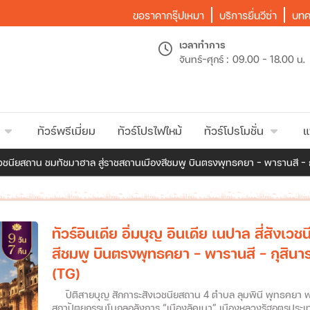
ขอราคากรุ๊ปเหมา
บริการยื่นวีซ่า
บทค
เวลาทำการ
จันทร์-ศุกร์ :
09.00 - 18.00 น.
ทัวร์พรีเมี่ยม
ทัวร์โปรไฟไหม้
ทัวร์โปรโมชั่น
แ
่สังเวชนียสถาน ชมทัชมาฮาล สู่ราชสถานเมืองสีชมพู บินตรงพุทธคยา - พารานสี - กุ
ทัวร์อินเดีย อิ่มบุญ อินเดีย เนปาล สี่สัง
สีชมพู บินตรงพุทธคยา - พารานสี - กุสินารา 
(TG)
ปิติสายบุญ สักการะสังเวชนียสถาน 4 ตำบล ลุมพินี พุทธคยา พารา
สถาปัตยกรรมโมกุลอลังการ “เมืองลัคเนา” เมืองหลวงรัฐอุตรประเทศ ตื่นตา “ทัชมาฮาล” อนุสรณ์แห่งรักนิรันดร์ สิ่งมหัศ