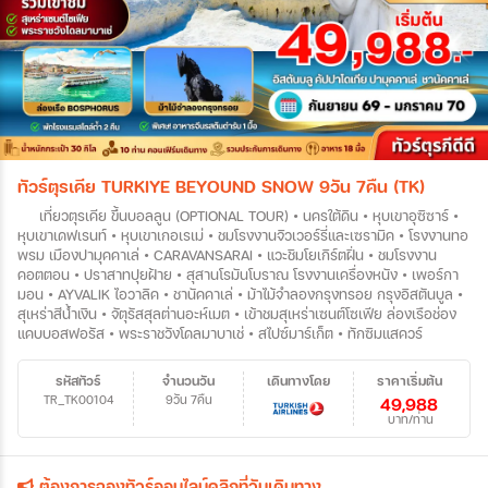
ทัวร์ตุรเคีย TURKIYE BEYOUND SNOW 9วัน 7คืน (TK)
เที่ยวตุรเคีย ขึ้นบอลลูน (OPTIONAL TOUR) • นครใต้ดิน • หุบเขาอุซิซาร์ •
หุบเขาเดฟเรนท์ • หุบเขาเกอเรเม่ • ชมโรงงานจิวเวอร์รี่และเซรามิค • โรงงานทอ
พรม เมืองปามุคคาเล่ • CARAVANSARAI • แวะชิมโยเกิร์ตฝิ่น • ชมโรงงาน
คอตตอน • ปราสาทปุยฝ้าย • สุสานโรมันโบราณ โรงงานเครื่องหนัง • เพอร์กา
มอน • AYVALIK ไอวาลิค • ชานัคคาเล่ • ม้าไม้จำลองกรุงทรอย กรุงอิสตันบูล •
สุเหร่าสีน้ำเงิน • จัตุรัสสุลต่านอะห์เมต • เข้าชมสุเหร่าเซนต์โซเฟีย ล่องเรือช่อง
แคบบอสฟอรัส • พระราชวังโดลมาบาเช่ • สไปซ์มาร์เก็ต • ทักซิมแสควร์
รหัสทัวร์
จำนวนวัน
เดินทางโดย
ราคาเริ่มต้น
TR_TK00104
9วัน 7คืน
49,988
บาท/ท่าน
ต้องการจองทัวร์ออนไลน์คลิกที่วันเดินทาง