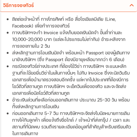
วิธีการจองทัวร์
ติดต่อเจ้าหน้าที่ ทางโทรศัพท์ หรือ สื่อโซเชียลมีเดีย (Line,
Facebook) เพื่อทำการจองทัวร์
ทางบริษัทฯจะทำ Invoice แจ้งเก็บยอดเงินมัดจำ ขั้นต่ำท่านละ
10,000-20,000 บาท (แต่ละโปรแกรมไม่เท่ากัน) ชำระหลังจาก
การจองภายใน 2 วัน
ส่งหลักฐานการโอนเงินมัดจำ พร้อมหน้า Passport ของผู้เดินทาง
มายังบริษัทฯ (ซึ่ง Passport ต้องมีอายุเหลือมากกว่า 6 เดือน)
กรณีจองทัวร์ต่างประเทศ ที่ต้องใช้วีซ่า ทางบริษัทฯ จะแนบหลัก
ฐานที่จะใช้ขอยื่นวีซ่าในเส้นทางนั้นๆ ไปกับ Invoice ซึ่งจะนัดวันรับ
เอกสารเพื่อนำมาตรวจสอบอีกครั้ง แต่หากไปประเทศที่ต้องมีการ
โชว์ตัวที่สถานทูต ทางบริษัทฯ จะเช็ควันเพื่อจองคิว และจะจัดส่ง
เอกสารเพื่อนัดโชว์ตัวที่สถานทูต
ชำระเงินส่วนที่เหลือก่อนออกเดินทาง ประมาณ 25-30 วัน พร้อม
ทั้งส่งหลักฐานการโอนเงิน
ก่อนออกเดินทาง 5-7 วัน ทางบริษัทฯจะจัดส่งใบนัดหมายการเดิน
ทางให้กับลูกค้า เพื่อแจ้งถึงชื่อไกด์ / เจ้าหน้าที่ส่งกรุ๊ป / เวลา และ
สถานที่ที่นัดพบ รวมถึงรายละเอียดข้อมูลที่สำคัญสำหรับเตรียมตัว
ในการเดินทาง