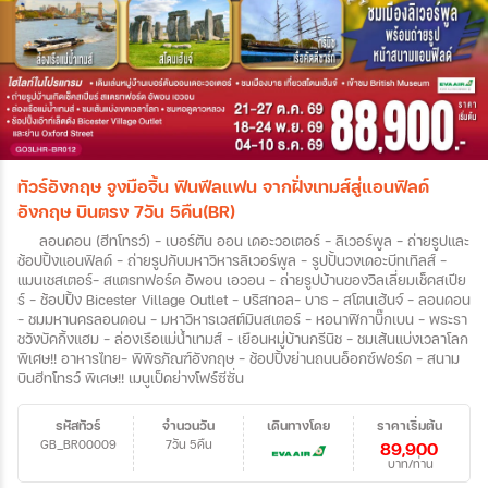
ทัวร์อังกฤษ จูงมือจิ้น ฟินฟีลแฟน จากฝั่งเทมส์สู่แอนฟิลด์
อังกฤษ บินตรง 7วัน 5คืน(BR)
ลอนดอน (ฮีทโทรว์) - เบอร์ตัน ออน เดอะวอเตอร์ - ลิเวอร์พูล - ถ่ายรูปและ
ช้อปปิ้งแอนฟิลด์ - ถ่ายรูปกับมหาวิหารลิเวอร์พูล - รูปปั้นวงเดอะบีทเทิลส์ -
แมนเชสเตอร์- สแตรทฟอร์ด อัพอน เอวอน – ถ่ายรูปบ้านของวิลเลี่ยมเช็คสเปีย
ร์ - ช้อปปิ้ง Bicester Village Outlet - บริสทอล- บาธ - สโตนเฮ้นจ์ - ลอนดอน
- ชมมหานครลอนดอน – มหาวิหารเวสต์มินสเตอร์ – หอนาฬิกาบิ๊กเบน - พระรา
ชวังบัคกิ้งแฮม – ล่องเรือแม่น้ำเทมส์ - เยือนหมู่บ้านกรีนิช – ชมเส้นแบ่งเวลาโลก
พิเศษ!! อาหารไทย- พิพิธภัณฑ์อังกฤษ – ช้อปปิ้งย่านถนนอ็อกซ์ฟอร์ด – สนาม
บินฮีทโทรว์ พิเศษ!! เมนูเป็ดย่างโฟร์ซีซั่น
รหัสทัวร์
จำนวนวัน
เดินทางโดย
ราคาเริ่มต้น
GB_BR00009
7วัน 5คืน
89,900
บาท/ท่าน