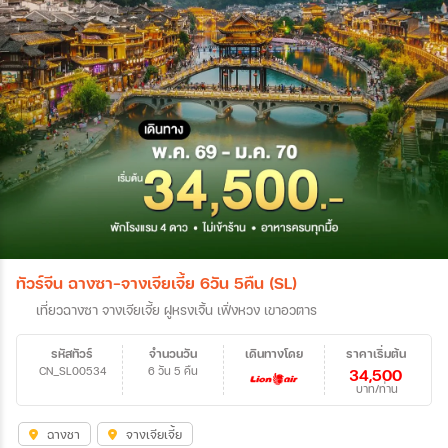
ทัวร์จีน ฉางซา-จางเจียเจี้ย 6วัน 5คืน (SL)
เที่ยวฉางซา จางเจียเจี้ย ฝูหรงเจิ้น เฟิ่งหวง เขาอวตาร
รหัสทัวร์
จำนวนวัน
เดินทางโดย
ราคาเริ่มต้น
CN_SL00534
6 วัน 5 คืน
34,500
บาท/ท่าน
ฉางชา
จางเจียเจี้ย