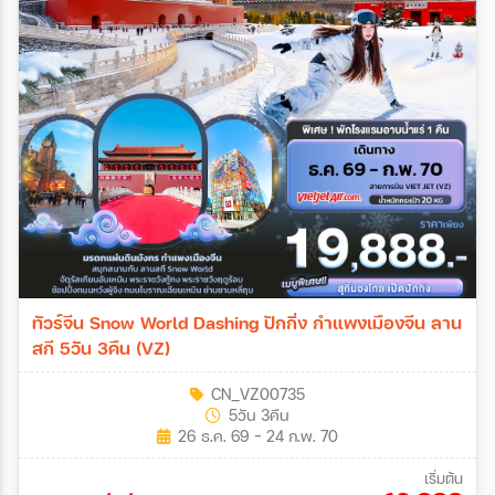
ทัวร์จีน Snow World Dashing ปักกิ่ง กำแพงเมืองจีน ลาน
สกี 5วัน 3คืน (VZ)
CN_VZ00735
5วัน 3คืน
26 ธ.ค. 69 - 24 ก.พ. 70
เริ่มต้น