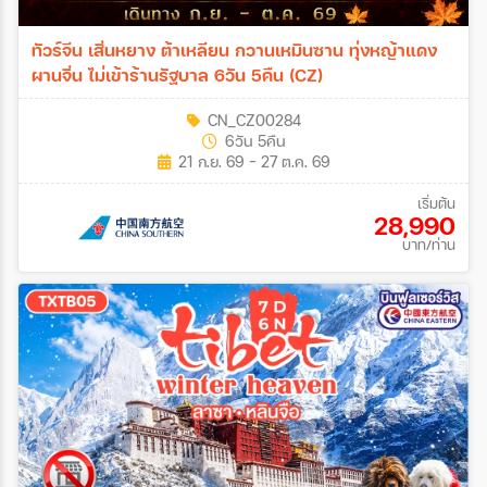
ทัวร์จีน เสิ่นหยาง ต้าเหลียน กวานเหมินซาน ทุ่งหญ้าแดง
ผานจิ่น ไม่เข้าร้านรัฐบาล 6วัน 5คืน (CZ)
CN_CZ00284
6วัน 5คืน
21 ก.ย. 69 - 27 ต.ค. 69
เริ่มต้น
28,990
บาท/ท่าน