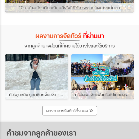
10 มุมโดนใจ เที่ยวญี่ปุ่นยังไงให้ได้ภาพสวย โดนใจแน่นอน
ผลงานการจัดทัวร์
ที่ผ่านมา
จากลูกค้าบางส่วนที่ให้ความไว้วางใจและใช้บริการ
ทัวร์คุนหมิง ภูเขาหิมะเจี้ยวจื่อ - ชมดอกซากุระเขาหยวนทง 4วัน 3คืน ช่วง มีนาคม
ทริปตุรกี จัดแฟมทริมไปเที่ยวตุรกีกับเหล่าบรรดาบริษัททัวร์ และเอเยนต์ทัวร์ ทริปนี้ขึ้นบอลลูนสนุกมาก
ผลงานการจัดทัวร์ทั้งหมด
คำชมจากลูกค้าของเรา