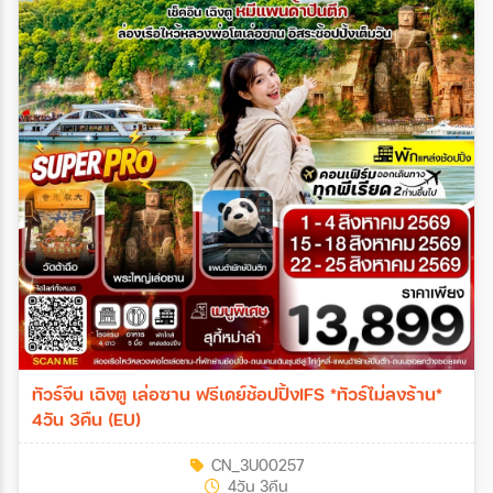
ทัวร์จีน เฉิงตู เล่อซาน ฟรีเดย์ช้อปปิ้งIFS *ทัวร์ไม่ลงร้าน*
4วัน 3คืน (EU)
CN_3U00257
4วัน 3คืน