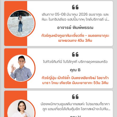
เดินทาง 05-08 มีนาคม 2026 ชมชากุระ และ
หิมะ ในทริปเดียว แฮปปี้มากๆ ไกด์บริการดี น่า
รัก
อาจารย์ พิมพ์พรรณ
ทัวร์คุนหมิงภูเขาหิมะเจี้ยวจื่อ - ชมดอกซากุระ
เขาหยวนทง 4วัน 3คืน
ไปทัวร์กับที่นี่ ไปได้ทุกที่ บริการดุจครอบครัว
คุณ B
ทัวร์ญี่ปุ่น เปิงใจ่ล้ำ บินตรงเชียงใหม่ โอซาก้า
นารา โกเบ เกียวโต นัมบะยาซากะ 5วัน 3คืน
น้องพนักงานดูแลดีมากเลยค่ะ โปรแกรมก็ราคา
ถูก แถมเที่ยวได้เกินคุ้มอีก โอกาสหน้าจะไปกับ
ทางบริษัทอีกค่ะ
คุณ V