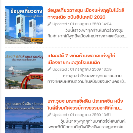
แต้จิ๋วเคยลงเรือมาตั้งรกรากในไทย แต่ปัจจุบัน
ซัวเถาไม่ได้เป็นเพียงแค่จุดเริ่มต้นของการ
ข้อมูลเที่ยวฉางชุน เมืองแห่งฤดูใบไม้ผลิ
อพยพมายังเมืองไทย เพราะซัวเถาคือดินแดน
ทางเหนือ ฉบับอัปเดตปี 2026
ของวัฒนธรรมแต้จิ๋วแท้ ๆ ที่มีทั้งวัดโบราณ
Updated : 01 กรกฎาคม 2569 14:04
อายุนับร้อยปี ถนนเก่าที่เต็มไปด้วยกลิ่นอาย
ประวัติศาสตร์ อาหารพื้นเมืองรสเลิศ ศาลเจ้า
วันนี้เราจะพาทุกท่านไปทัวร์ฉางชุน
ศักดิ์สิทธิ์ รวมไปถึงฮวงจุ้ยของเมืองที่ดีเยี่ยม
กันค่ะ หากให้พูดถึงเมืองใหญ่ทางภาคตะวันออก
อีกทั้งยังเป็นเป็นต้นกำเนิดของเทพเจ้าหลาย
เฉียงเหนือของจีน หลายคนอาจนึกถึงภาพของ
องค์ที่คนไทยรู้จักกันดี จึงไม่น่าแปลกใจที่สายมู
หิมะขาวโพลนและอากาศหนาวจัด แต่ฉางชุน
สายบุญ และนักท่องเที่ยวที่อยากสัมผัสจีนแบบ
เป็นเมืองที่ได้รับฉายาว่า “เมืองแห่งฤดูใบไม้ผลิ
เปิดลิสต์ 7 พิกัดห้ามพลาดแห่งจูไห่
โลคอลจะหลงรักที่นี่ได้ไม่ยาก ซึ่งวันนี้เราก็จะพา
แห่งภาคเหนือ” ความพิเศษของเมืองนี้คืออะไร?
เมืองชายทะเลสุดโรแมนติก
ทุกคนไปทัวร์ซัวเถากันแบบจัดเต็ม ที่มีทั้งข้อมูล
ทำไมถึงได้รับการขนานนามว่าเป็นเมืองแห่งฤดู
เที่ยวซัวเถา 12 ที่เที่ยวไฮไลต์ พร้อมลิสต์ร้าน
Updated : 01 กรกฎาคม 2569 13:59
ใบไม้ผลิแห่งภาคเหนือ วันนี้เราจะพาไปหาคำ
เด็ดและที่พักมาแนะนำไว้ให้ครบ ให้เราสามารถ
ตอบกันค่ะ นอกจากนี้เราก็ยังทำการรวบรวม
หากคุณกำลังมองหาจุดหมายปลาย
วางแผนเที่ยวกันได้ง่าย ๆ แบบครบจบในที่
ข้อมูลเที่ยวฉางชุนฉบับอัปเดตปี 2026 ที่จะพา
ทางที่ผสมผสานความทันสมัยของมหานคร เข้า
เดียวกันเลยค่ะ
ทุกท่านไปสู่จุดหมายปลายทางใหม่ของการทัวร์
กับกลิ่นอายความโรแมนติกของเสียงคลื่น การ
ฉางชุนแบบครบทุกมิติ ไม่ว่าจะเป็นแลนด์มาร์ก
วางแผนมาทัวร์จูไห่คือคำตอบที่ไม่ควรมองข้าม
สำคัญ แหล่งพักผ่อน หรือย่านไลฟ์สไตล์มาฝาก
เลยค่ะ เมืองชายฝั่งทะเลแห่งนี้ไม่ได้มีดีแค่เป็น
เกาะวูซง มณฑลจี๋หลิน ประเทศจีน หนึ่ง
กันด้วย ว่าแล้วก็เตรียมตัวออกเดินทางไปเยือน
เขตเศรษฐกิจพิเศษที่คึกคัก แต่ยังมีเสน่ห์เฉพาะ
ในสี่สิ่งมหัศจรรย์ทางธรรมชาติที่ห้าม
เมืองหลวงแห่งมณฑลจี๋หลินที่ฉางชุนกันได้เลย
ตัวด้วยถนนสายยาวเลียบหาด สวนสาธารณะ
พลาดของจีน
ค่ะ
Updated : 01 กรกฎาคม 2569 13:51
เขียวขจีที่แทรกตัวอยู่ทุกมุมเมือง และ
บรรยากาศที่ดูผ่อนคลายกว่าเมืองใหญ่ข้าง
วันนี้เราจะพาทุกท่านมาทัวร์จี๋หลินกันค่ะ
เคียงอย่างกวางโจวหรือเซินเจิ้น ถึงแม้ว่าหลาย
เพราะที่นี่มีสถานที่หนึ่งที่ซึ่งเกิดปรากฏการณ์แม่
คนอาจจะเคยใช้จูไห่เป็นเพียงทางผ่านไปมาเก๊า
คะนิ้ง (Rime) หรือน้ำค้างแข็งที่เนรมิตให้กิ่งไม้