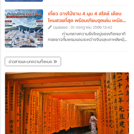
แต่ถ้าหากได้ลองได้หยุดพักเที่ยวจูไห่และออกไป
ทั้งเกาะกลายเป็นสีขาวโพลนดั่งปะการังหิมะ
สัมผัสแลนด์มาร์คสำคัญ ๆ ของเมืองดูสักครั้ง
ส่องประกายระยิบระยับราวผลึกแก้ว กลายเป็น
เที่ยว ฉางไป๋ซาน 4 มุม 4 สไตล์ เดือน
รับรองได้ว่าจะตกหลุมรักความละเมียดละไมของ
ทิวทัศน์สุดอัศจรรย์ที่งดงามราวกับหลุดออกมา
ไหนสวยที่สุด พร้อมเทียบจุดเด่น เหนือ
เมืองนี้กันอย่างถอนตัวไม่ขึ้นค่ะ ซึ่งเราก็ได้
จากภาพวาดพู่กันจีนซ่อนตัวอยู่ สถานที่แห่งนี้
ใต้ ตะวันตก ตะวันออก
รวบรวมข้อมูลเที่ยวจูไห่ที่น่าสนใจ พร้อมเปิดลิ
Updated : 01 กรกฎาคม 2569 13:42
คือเกาะวูซง (Wusong) เกาะเล็ก ๆ ซึ่งตั้งอยู่ใน
สต์ 7 พิกัดห้ามพลาดที่เมืองชายทะเลสุดโรแมน
แม่น้ำซงฮวา (Songhua) ใกล้กับเมืองจี๋หลิน
ท่ามกลางความยิ่งใหญ่ของเทือกเขาที่
ติกแห่งนี้มาฝากกันค่ะ
(Jilin City) ในประเทศจีนค่ะ หากคุณเป็นคนที่
ทอดยาวกั้นพรมแดนระหว่างจีนและเกาหลีเหนือ
หลงรักความเงียบสงบของฤดูหนาว และการ
"ฉางไป๋ซาน" (Changbaishan) หนึ่งในสถานที่
เดินทางที่เต็มไปด้วยเสน่ห์ของวัฒนธรรมท้อง
ทัวร์จีนจี๋หลินที่สามารถเดินทางไปสัมผัสความ
ถิ่น การวางแผนมาเที่ยวเกาะวูซงเพื่อสัมผัส
มหัศจรรย์ของธรรมชาติได้ตลอดทั้งปี สถานที่
ข่าวสารและบทความทั้งหมด
ปรากฏการณ์อันน่าอัศจรรย์นี้ด้วยตาตัวเองสัก
แห่งนี้ไม่ได้มีเพียงแค่ภูเขาหิมะที่ขาวโพลนในฤดู
ครั้ง คือรางวัลชีวิตที่คุ้มค่าเกินบรรยายอย่าง
หนาว แต่ยังซ่อนเร้นความงามของทะเลสาบ
แน่นอนค่ะ ว่าแล้วก็อย่ารอช้าเพราะเราได้
สีน้ำเงินเข้มบนปากปล่องภูเขาไฟที่สูงที่สุดในจีน
รวบรวม ข้อมูลเที่ยวเกาะวูซง ที่ได้ชื่อว่าเป็น
รวมถึงผืนป่าดึกดำบรรพ์ที่เปลี่ยนสีสันไปตาม
หนึ่งในสี่สิ่งมหัศจรรย์ทางธรรมชาติที่ห้ามพลาด
ฤดูกาลอย่างน่าอัศจรรย์ แน่นอนว่าวันนี้เราจะ
ของจีนมาให้แล้วค่ะ
พาทุกท่านมาทัวร์ฉางไป๋ซานแบบครบทุกซอก
ทุกมุม พร้อมข้อมูลเที่ยวฉางไป๋ซานแบบละเอียด
ไม่ว่าจะเป็นความงามทั้ง 4 ด้านของฉางไป๋ซาน
สถานที่เที่ยวฉางไป๋ซานและกิจกรรมต่าง ๆ เพื่อ
ช่วยให้สามารถวางแผนทริปทัวร์ฉางไป๋ซานได้
อย่างสมบูรณ์แบบที่สุดค่ะ เตรียมตัวให้พร้อม
แล้วมาร่วมเดินทางไปกับเราที่ภูเขาศักดิ์สิทธิ์
แห่งนี้กันค่ะ