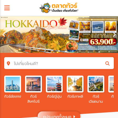
ไปเที่ยวไหนดี?
ค้นหาโปรแกรมทัวร์
คำค้นหา
ทัวร์ฮ่องกง
ทัวร์
ทัวร์ญี่ปุ่น
ทัวร์เกาหลี
ทัวร์
ทัวร
สิงคโปร์
เวียดนาม
โซน
ดูประเทศทั้งหมด