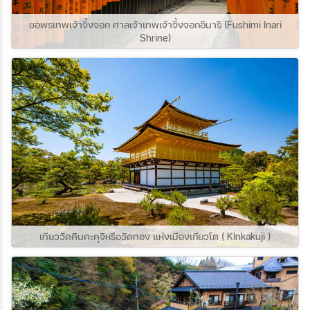
ขอพรเทพเจ้าจิ้งจอก ศาลเจ้าเทพเจ้าจิ้งจอกอินาริ (Fushimi Inari
Shrine)
เที่ยววัดคินคะคุจิหรือวัดทอง แห่งเมืองเกียวโต ( KInkakuji )