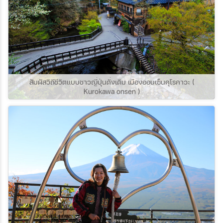
สัมผัสวิถีชีวิตแบบชาวญี่ปุ่นดั่งเดิม เมืองออนเซ็นคุโรคาวะ (
Kurokawa onsen )