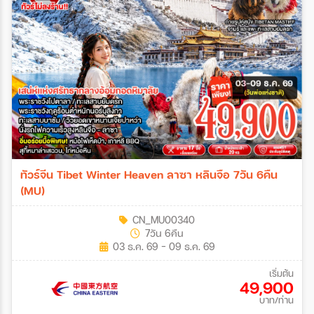
ทัวร์จีน Tibet Winter Heaven ลาซา หลินจือ 7วัน 6คืน
(MU)
CN_MU00340
7วัน 6คืน
03 ธ.ค. 69 - 09 ธ.ค. 69
เริ่มต้น
49,900
บาท/ท่าน