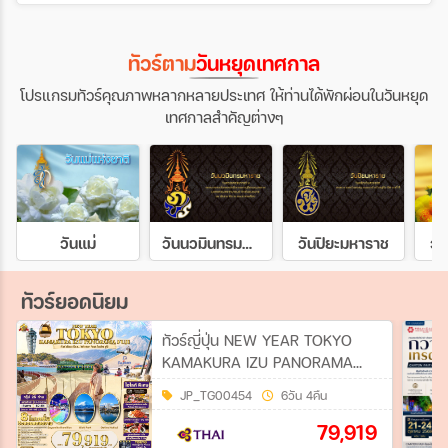
ทัวร์ตาม
วันหยุดเทศกาล
โปรแกรมทัวร์คุณภาพหลากหลายประเทศ ให้ท่านได้พักผ่อนในวันหยุด
เทศกาลสำคัญต่างๆ
วันแม่
วันนวมินทรมหาราช
วันปิยะมหาราช
วั
ทัวร์ยอดนิยม
ทัวร์ญี่ปุ่น NEW YEAR TOKYO
KAMAKURA IZU PANORAMA
FUJI 6วัน 4คืน (TG)
JP_TG00454
6วัน 4คืน
79,919