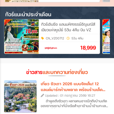
ทัวร์แนะนำประจำเดือน
ทัวร์เอินซือ แดนมหัศจรรย์อัญมณีสี
เขียวแห่งหูเป่ย์ 5วัน 4คืน บิน VZ
CN_VZ00712
5วัน 4คืน
18,999
ข่าวสาร
และบทความท่องเที่ยว
เที่ยว ซัวเถา 2026 แบบจัดเต็ม! 12
แลนด์มาร์กห้ามพลาด พร้อมร้านเด็ด
และที่พักดัง
Updated : 01 กรกฎาคม 2569 16:27
ถ้าพูดถึงซัวเถา หลายคนอาจนึกถึงบ้านเกิด
ของอากงอาม่าที่นั่งเรือสำเภาข้ามน้ำข้ามทะเล
กันมา ที่นี่คือเมืองต้นทางที่บรรพบุรุษชาว