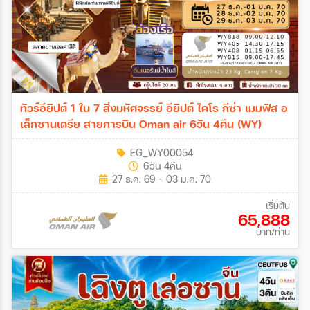
ทัวร์อียิปต์ 1 ใน 7 สิ่งมหัศจรรย์ อียิปต์ ไคโร กีซ่า เมมฟิส อ
เล็กซานเดรีย สายการบิน Oman air 6วัน 4คืน (WY)
EG_WY00054
6วัน 4คืน
27 ธ.ค. 69 - 03 ม.ค. 70
เริ่มต้น
65,888
บาท/ท่าน