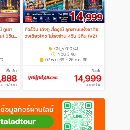
ณี ภูเขา
ทัวร์จีน เฉิงตู สี่ดรุณี อุทยานแห่งชาติซ
วงเฉียวโกว ไม่ลงร้าน 4วัน 3คืน (VZ)
CN_VZ00741
4 วัน 3 คืน
70
07 พ.ย. 69 - 26 ธ.ค. 69
เริ่มต้น
เริ่มต้น
,888
14,999
บาท/ท่าน
บาท/ท่าน