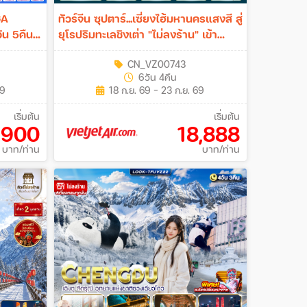
GA
ทัวร์จีน ซุปตาร์...เซี่ยงไฮ้มหานครแสงสี สู่
ยุโรปริมทะเลชิงเต่า "ไม่ลงร้าน" เข้า
เซี่ยงไฮ้ ออกชิงเต่า 6วัน 4คืน (VZ)
CN_VZ00743
6วัน 4คืน
69
18 ก.ย. 69 - 23 ก.ย. 69
เริ่มต้น
เริ่มต้น
,900
18,888
บาท/ท่าน
บาท/ท่าน