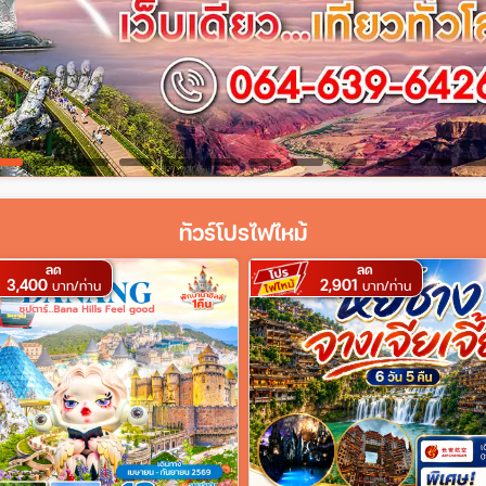
ทัวร์โปรไฟไหม้
ลด
ลด
3,400
2,901
บาท/ท่าน
บาท/ท่าน