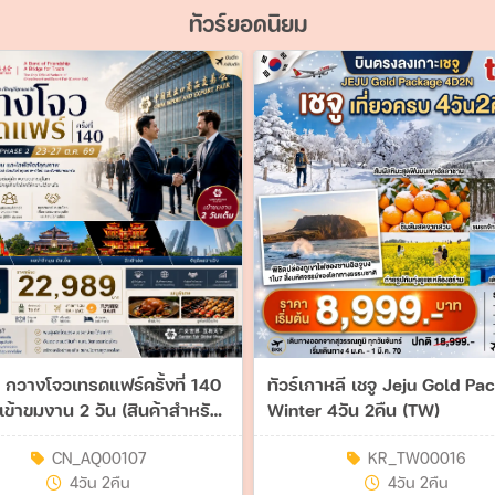
ทัวร์ยอดนิยม
ีน กวางโจวเทรดแฟร์ครั้งที่ 140
ทัวร์เกาหลี เชจู Jeju Gold Pa
เข้าขมงาน 2 วัน (สินค้าสำหรับ
Winter 4วัน 2คืน (TW)
ลฟ์สไตล์คุณภาพ) #ทัวร์ไม่
CN_AQ00107
ลงร้าน 4วัน 2คืน (AQ)
KR_TW00016
4วัน 2คืน
4วัน 2คืน