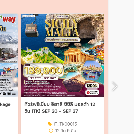
ckage
ทัวร์พรีเมี่ยม อิตาลี ซิซิลี มอลต้า 12
ทัวร์ไต้ห
วัน (TK) SEP 26 - SEP 27
YEAR 2027
5วัน 3คืน 
IT_TK00015
12 วัน 9 คืน