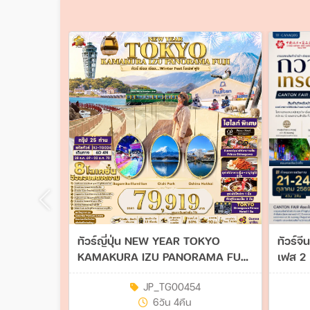
ทัวร์ญี่ปุ่น NEW YEAR TOKYO
ทัวร์จ
KAMAKURA IZU PANORAMA FUJI
เฟส 2 
6วัน 4คืน (TG)
บ้านและไ
JP_TG00454
6วัน 4คืน