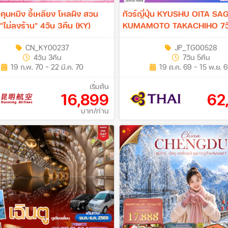
น คุนหมิง อี้เหลียง โหลผิง สวน
ทัวร์ญี่ปุ่น KYUSHU OITA SA
"ไม่ลงร้าน" 4วัน 3คืน (KY)
KUMAMOTO TAKACHIHO 7วัน 5คืน
[TG]
CN_KY00237
JP_TG00528
4วัน 3คืน
7วัน 5คืน
19 ก.พ. 70 - 22 มี.ค. 70
19 ต.ค. 69 - 15 พ.ย. 
เริ่มต้น
16,899
62
บาท/ท่าน