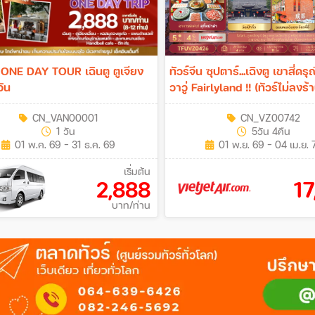
น ONE DAY TOUR เฉินตู ตูเจียง
ทัวร์จีน ซุปตาร์...เฉิงตู เขาสี่ดรุ
วัน
วาวู่ Fairlyland !! (ทัวร์ไม่ลงร้าน) 5วัน
4คืน (VZ)
CN_VAN00001
CN_VZ00742
1 วัน
5วัน 4คืน
01 พ.ค. 69 - 31 ธ.ค. 69
01 พ.ย. 69 - 04 เม.ย. 
เริ่มต้น
2,888
17
บาท/ท่าน