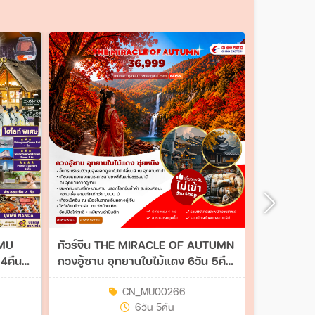
AMU
ทัวร์จีน THE MIRACLE OF AUTUMN
ทัวร์ญี่ป
4คืน
กวงอู้ซาน อุทยานใบไม้แดง 6วัน 5คืน
TOKYO FUJ
(MU)
(TG)
CN_MU00266
6วัน 5คืน