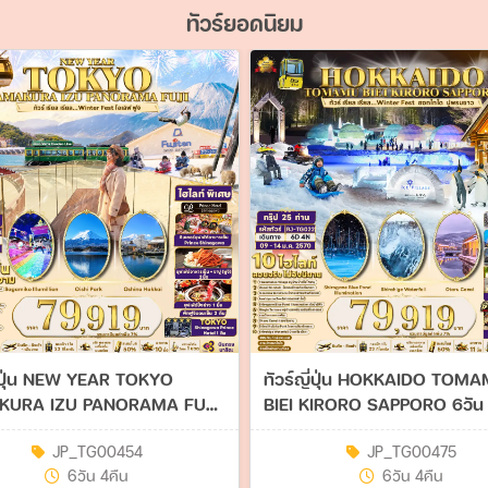
ทัวร์ยอดนิยม
ี่ปุ่น NEW YEAR TOKYO
ทัวร์ญี่ปุ่น HOKKAIDO TOM
KURA IZU PANORAMA FUJI
BIEI KIRORO SAPPORO 6วัน 
คืน (TG)
(TG)
JP_TG00454
JP_TG00475
6วัน 4คืน
6วัน 4คืน