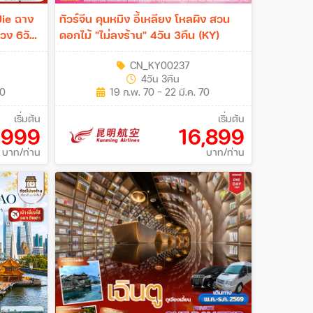
Jie ฉาง
ทัวร์จีน คุนหมิง อี้เหลียง โหลผิง สวน
หวง 6วัน
ดอกไม้ "ไม่ลงร้าน" 4วัน 3คืน (KY)
CN_KY00237
4วัน 3คืน
70
19 ก.พ. 70 - 22 มี.ค. 70
เริ่มต้น
เริ่มต้น
,999
16,899
บาท/ท่าน
บาท/ท่าน