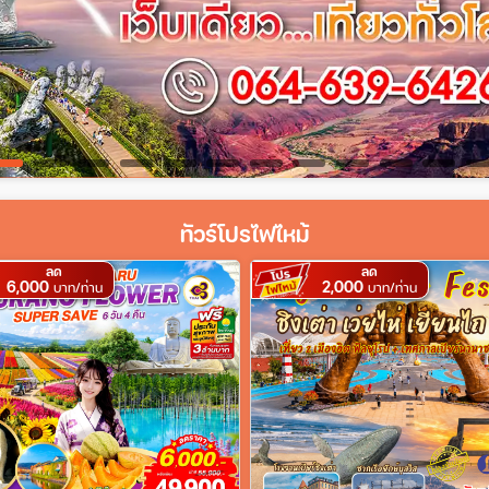
ทัวร์โปรไฟไหม้
ลด
ลด
6,000
2,000
บาท/ท่าน
บาท/ท่าน