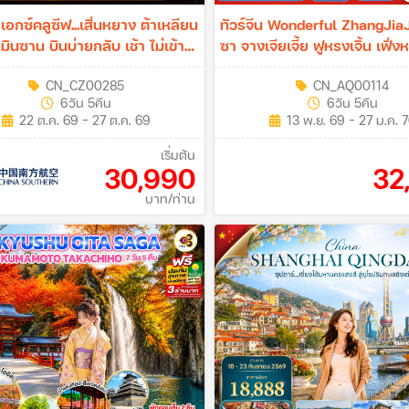
 เอกซ์คลูซีฟ...เสิ่นหยาง ต้าเหลียน
ทัวร์จีน Wonderful ZhangJia
ินซาน บินบ่ายกลับ เช้า ไม่เข้า
ซา จางเจียเจี้ย ฟูหรงเจิ้น เฟิ่ง
 6วัน 5คืน (CZ)
5คืน (A6)
CN_CZ00285
CN_AQ00114
6วัน 5คืน
6วัน 5คืน
22 ต.ค. 69 - 27 ต.ค. 69
13 พ.ย. 69 - 27 ม.ค. 
เริ่มต้น
30,990
32
บาท/ท่าน