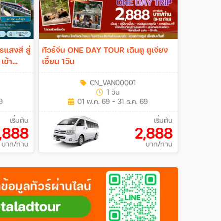
รแสงสี สู่
ทัวร์จีน ONE DAY TOUR เฉินตู ตูเจียง
เข้า
เอี้ยน 1วัน
4คืน (VZ)
CN_VAN00001
1 วัน
69
01 พ.ค. 69 - 31 ธ.ค. 69
เริ่มต้น
เริ่มต้น
,888
2,888
บาท/ท่าน
บาท/ท่าน