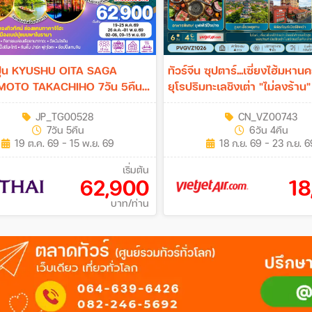
ี่ปุ่น KYUSHU OITA SAGA
ทัวร์จีน ซุปตาร์...เซี่ยงไฮ้มหานค
O TAKACHIHO 7วัน 5คืน
ยุโรปริมทะเลชิงเต่า "ไม่ลงร้าน" 
เซี่ยงไฮ้ ออกชิงเต่า 6วัน 
JP_TG00528
CN_VZ00743
7วัน 5คืน
6วัน 4คืน
19 ต.ค. 69 - 15 พ.ย. 69
18 ก.ย. 69 - 23 ก.ย. 
เริ่มต้น
62,900
18
บาท/ท่าน