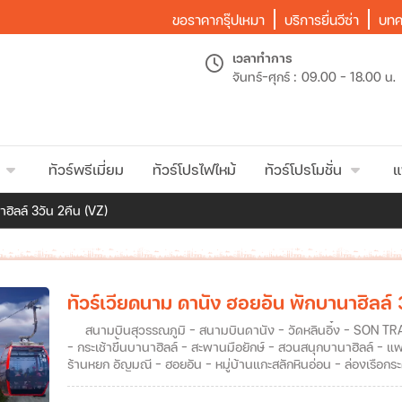
ขอราคากรุ๊ปเหมา
บริการยื่นวีซ่า
บทค
เวลาทำการ
จันทร์-ศุกร์ :
09.00 - 18.00 น.
ทัวร์พรีเมี่ยม
ทัวร์โปรไฟไหม้
ทัวร์โปรโมชั่น
แ
ฮิลล์ 3วัน 2คืน (VZ)
ทัวร์เวียดนาม ดานัง ฮอยอัน พักบานาฮิลล์ 
สนามบินสุวรรณภูมิ – สนามบินดานัง – วัดหลินอิ๋ง - SON TRA MARINA CAFE (ไม่รวมอาหารและเครื่องดื่ม)– ร้านเยื่อไม้ไผ่
- กระเช้าขึ้นบานาฮิลล์ - สะพานมือยักษ์ – สวนสนุกบานาฮิลล์ - แฟนตาซีปาร์ค พิเศษเมนู บุฟเฟ่ต์บนบานาฮิลล์บานาฮิลล์ -
ร้านหยก อัญมณี - ฮอยอัน – หมู่บ้านแกะสลักหินอ่อน – ล่องเรือกระด้ง – เมืองมรดกโลกฮอยอัน – ล่องเรือลอยกระทง - ดานัง
พิเศษเมนู หม้อไฟทะเลสนามบินดานัง – สนามบินสุวรรณภูมิ