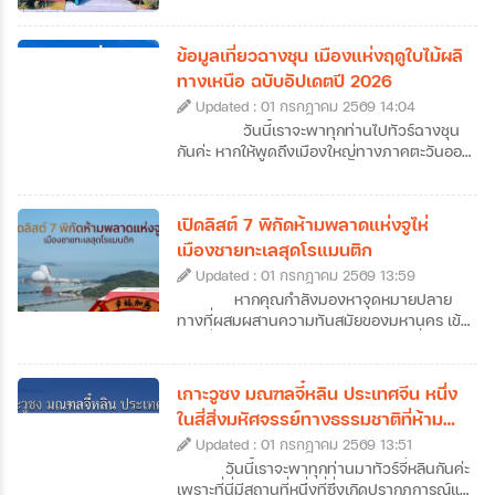
กันมา ที่นี่คือเมืองต้นทางที่บรรพบุรุษชาว
แต้จิ๋วเคยลงเรือมาตั้งรกรากในไทย แต่ปัจจุบัน
ซัวเถาไม่ได้เป็นเพียงแค่จุดเริ่มต้นของการ
ข้อมูลเที่ยวฉางชุน เมืองแห่งฤดูใบไม้ผลิ
อพยพมายังเมืองไทย เพราะซัวเถาคือดินแดน
ทางเหนือ ฉบับอัปเดตปี 2026
ของวัฒนธรรมแต้จิ๋วแท้ ๆ ที่มีทั้งวัดโบราณ
Updated : 01 กรกฎาคม 2569 14:04
อายุนับร้อยปี ถนนเก่าที่เต็มไปด้วยกลิ่นอาย
ประวัติศาสตร์ อาหารพื้นเมืองรสเลิศ ศาลเจ้า
วันนี้เราจะพาทุกท่านไปทัวร์ฉางชุน
ศักดิ์สิทธิ์ รวมไปถึงฮวงจุ้ยของเมืองที่ดีเยี่ยม
กันค่ะ หากให้พูดถึงเมืองใหญ่ทางภาคตะวันออก
อีกทั้งยังเป็นเป็นต้นกำเนิดของเทพเจ้าหลาย
เฉียงเหนือของจีน หลายคนอาจนึกถึงภาพของ
องค์ที่คนไทยรู้จักกันดี จึงไม่น่าแปลกใจที่สายมู
หิมะขาวโพลนและอากาศหนาวจัด แต่ฉางชุน
สายบุญ และนักท่องเที่ยวที่อยากสัมผัสจีนแบบ
เป็นเมืองที่ได้รับฉายาว่า “เมืองแห่งฤดูใบไม้ผลิ
เปิดลิสต์ 7 พิกัดห้ามพลาดแห่งจูไห่
โลคอลจะหลงรักที่นี่ได้ไม่ยาก ซึ่งวันนี้เราก็จะพา
แห่งภาคเหนือ” ความพิเศษของเมืองนี้คืออะไร?
เมืองชายทะเลสุดโรแมนติก
ทุกคนไปทัวร์ซัวเถากันแบบจัดเต็ม ที่มีทั้งข้อมูล
ทำไมถึงได้รับการขนานนามว่าเป็นเมืองแห่งฤดู
เที่ยวซัวเถา 12 ที่เที่ยวไฮไลต์ พร้อมลิสต์ร้าน
Updated : 01 กรกฎาคม 2569 13:59
ใบไม้ผลิแห่งภาคเหนือ วันนี้เราจะพาไปหาคำ
เด็ดและที่พักมาแนะนำไว้ให้ครบ ให้เราสามารถ
ตอบกันค่ะ นอกจากนี้เราก็ยังทำการรวบรวม
หากคุณกำลังมองหาจุดหมายปลาย
วางแผนเที่ยวกันได้ง่าย ๆ แบบครบจบในที่
ข้อมูลเที่ยวฉางชุนฉบับอัปเดตปี 2026 ที่จะพา
ทางที่ผสมผสานความทันสมัยของมหานคร เข้า
เดียวกันเลยค่ะ
ทุกท่านไปสู่จุดหมายปลายทางใหม่ของการทัวร์
กับกลิ่นอายความโรแมนติกของเสียงคลื่น การ
ฉางชุนแบบครบทุกมิติ ไม่ว่าจะเป็นแลนด์มาร์ก
วางแผนมาทัวร์จูไห่คือคำตอบที่ไม่ควรมองข้าม
สำคัญ แหล่งพักผ่อน หรือย่านไลฟ์สไตล์มาฝาก
เลยค่ะ เมืองชายฝั่งทะเลแห่งนี้ไม่ได้มีดีแค่เป็น
เกาะวูซง มณฑลจี๋หลิน ประเทศจีน หนึ่ง
กันด้วย ว่าแล้วก็เตรียมตัวออกเดินทางไปเยือน
เขตเศรษฐกิจพิเศษที่คึกคัก แต่ยังมีเสน่ห์เฉพาะ
ในสี่สิ่งมหัศจรรย์ทางธรรมชาติที่ห้าม
เมืองหลวงแห่งมณฑลจี๋หลินที่ฉางชุนกันได้เลย
ตัวด้วยถนนสายยาวเลียบหาด สวนสาธารณะ
พลาดของจีน
ค่ะ
Updated : 01 กรกฎาคม 2569 13:51
เขียวขจีที่แทรกตัวอยู่ทุกมุมเมือง และ
บรรยากาศที่ดูผ่อนคลายกว่าเมืองใหญ่ข้าง
วันนี้เราจะพาทุกท่านมาทัวร์จี๋หลินกันค่ะ
เคียงอย่างกวางโจวหรือเซินเจิ้น ถึงแม้ว่าหลาย
เพราะที่นี่มีสถานที่หนึ่งที่ซึ่งเกิดปรากฏการณ์แม่