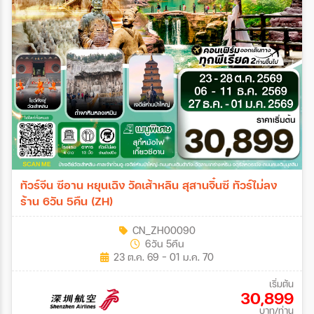
ทัวร์จีน ซีอาน หยุนเฉิง วัดเส้าหลิน สุสานจิ๋นซี ทัวร์ไม่ลง
ร้าน 6วัน 5คืน (ZH)
CN_ZH00090
6วัน 5คืน
23 ต.ค. 69 - 01 ม.ค. 70
เริ่มต้น
30,899
บาท/ท่าน