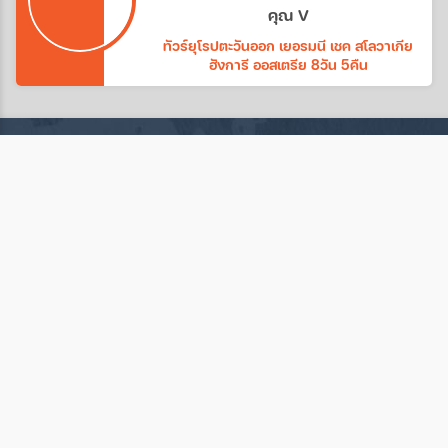
ทางบริษัทอีกค่ะ
คุณ V
ทัวร์ยุโรปตะวันออก เยอรมนี เชค สโลวาเกีย
ฮังการี ออสเตรีย 8วัน 5คืน
บริษัท ตลาดทัวร์ จำกัด
ด้วยประสบการณ์ท่องเที่ยวกว่า 10 ปี เรามั่นใจในการ
วางแผนการเดินทางในทุกทริป
ราคาถูกเป็นกันเอง
เราคือศูนย์กลางการท่องเที่ยวทั้งในและต่างประเทศ รับรอง
ว่าราคาต้องประทับใจคุณอย่างแน่นอน
ประกันการเดินทาง
สิ่งที่สำคัญที่สุดสำหรับคุณ เราจะดูแลคุณด้วยความปลอดภัย
ตลอดการเดินทาง
แนะนำแผนการเดินทาง
เราใส่ใจและแนะนำแผนการเดินทาง เพื่อให้ทริปการเดินทาง
ของเต็มไปด้วยความสุขอย่างแน่นอน