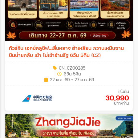
ทัวร์จีน เอกซ์คลูซีฟ...เสิ่นหยาง ต้าเหลียน กวานเหมินซาน
บินบ่ายกลับ เช้า ไม่เข้าร้านรัฐ 6วัน 5คืน (CZ)
CN_CZ00285
6วัน 5คืน
22 ต.ค. 69 - 27 ต.ค. 69
เริ่มต้น
30,990
บาท/ท่าน