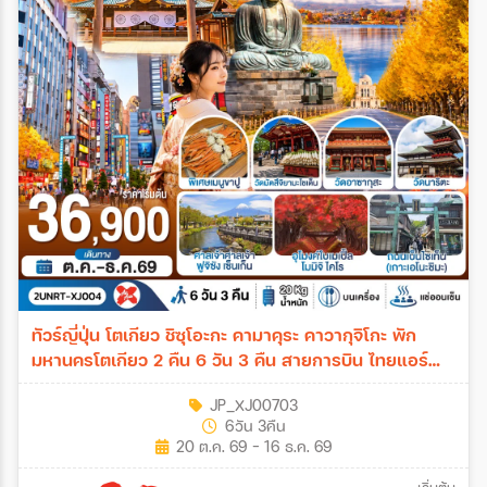
ทัวร์ญี่ปุ่น โตเกียว ชิซุโอะกะ คามาคุระ คาวากุจิโกะ พัก
มหานครโตเกียว 2 คืน 6 วัน 3 คืน สายการบิน ไทยแอร์
เอเชีย เอ็กซ์ 6วัน 3คืน (XJ)
JP_XJ00703
6วัน 3คืน
20 ต.ค. 69 - 16 ธ.ค. 69