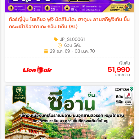
ทัวร์ญี่ปุ่น โตเกียว ฟูจิ มัตสึโมโตะ ฮาคุบะ ลานสกีฟูจิเท็น ขึ้น
กระะเช้าอิวาทาเกะ 6วัน 5คืน (SL)
JP_SL00061
6วัน 5คืน
29 ธ.ค. 69 - 03 ม.ค. 70
เริ่มต้น
51,990
บาท/ท่าน