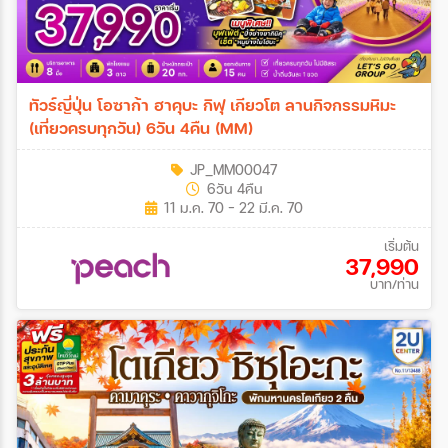
ทัวร์ญี่ปุ่น โอซาก้า ฮาคุบะ กิฟุ เกียวโต ลานกิจกรรมหิมะ
(เที่ยวครบทุกวัน) 6วัน 4คืน (MM)
JP_MM00047
6วัน 4คืน
11 ม.ค. 70 - 22 มี.ค. 70
เริ่มต้น
37,990
บาท/ท่าน