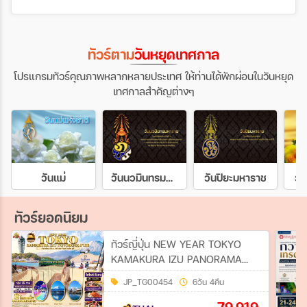
ทัวร์ตาม
วันหยุดเทศกาล
โปรแกรมทัวร์คุณภาพหลากหลายประเทศ ให้ท่านได้พักผ่อนในวันหยุด
เทศกาลสำคัญต่างๆ
วันแม่
วันนวมินทรมหาราช
วันปิยะมหาราช
วั
ทัวร์ยอดนิยม
ทัวร์ญี่ปุ่น NEW YEAR TOKYO
KAMAKURA IZU PANORAMA
FUJI 6วัน 4คืน (TG)
JP_TG00454
6วัน 4คืน