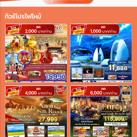
ประเทศ
ทัวร์โปรไฟไหม้
ลด
ลด
2,000
1,000
เมือง
บาท/ท่าน
บาท/ท่าน
สายการบิน
ตั้งแต่วันที่
ลด
ลด
4,000
6,000
บาท/ท่าน
บาท/ท่าน
ถึงวันที่
เฉพาะเดือน