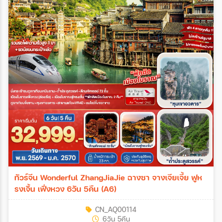
ทัวร์จีน Wonderful ZhangJiaJie ฉางซา จางเจียเจี้ย ฟูห
รงเจิ้น เฟิ่งหวง 6วัน 5คืน (A6)
CN_AQ00114
6วัน 5คืน