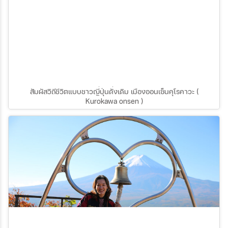
สัมผัสวิถีชีวิตแบบชาวญี่ปุ่นดั่งเดิม เมืองออนเซ็นคุโรคาวะ (
Kurokawa onsen )