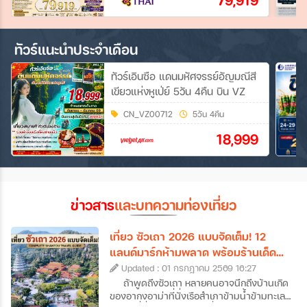
79,919
ทัวร์แนะนำประจำเดือน
ทัวร์เอินซือ แดนมหัศจรรย์อัญมณีสี
เขียวแห่งหูเป่ย์ 5วัน 4คืน บิน VZ
CN_VZ00712
5วัน 4คืน
18,999
ข่าวสาร
และบทความท่องเที่ยว
เที่ยว ซัวเถา 2026 แบบจัดเต็ม! 12
แลนด์มาร์กห้ามพลาด พร้อมร้านเด็ด
และที่พักดัง
Updated : 01 กรกฎาคม 2569 16:27
ถ้าพูดถึงซัวเถา หลายคนอาจนึกถึงบ้านเกิด
ของอากงอาม่าที่นั่งเรือสำเภาข้ามน้ำข้ามทะเล