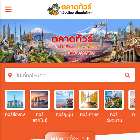
ไปเที่ยวไหนดี?
ค้นหาโปรแกรมทัวร์
คำค้นหา
ทัวร์ฮ่องกง
ทัวร์
ทัวร์ญี่ปุ่น
ทัวร์เกาหลี
ทัวร์
ทัวร
สิงคโปร์
เวียดนาม
โซน
ดูประเทศทั้งหมด