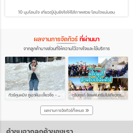
10 มุมโดนใจ เที่ยวญี่ปุ่นยังไงให้ได้ภาพสวย โดนใจแน่นอน
ผลงานการจัดทัวร์
ที่ผ่านมา
จากลูกค้าบางส่วนที่ให้ความไว้วางใจและใช้บริการ
ทัวร์คุนหมิง ภูเขาหิมะเจี้ยวจื่อ - ชมดอกซากุระเขาหยวนทง 4วัน 3คืน ช่วง มีนาคม
ทริปตุรกี จัดแฟมทริมไปเที่ยวตุรกีกับเหล่าบรรดาบริษัททัวร์ และเอเยนต์ทัวร์ ทริปนี้ขึ้นบอลลูนสนุกมาก
ผลงานการจัดทัวร์ทั้งหมด
คำชมจากลูกค้าของเรา