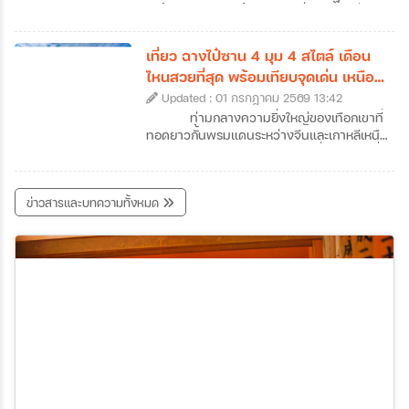
คนอาจจะเคยใช้จูไห่เป็นเพียงทางผ่านไปมาเก๊า
คะนิ้ง (Rime) หรือน้ำค้างแข็งที่เนรมิตให้กิ่งไม้
แต่ถ้าหากได้ลองได้หยุดพักเที่ยวจูไห่และออกไป
ทั้งเกาะกลายเป็นสีขาวโพลนดั่งปะการังหิมะ
สัมผัสแลนด์มาร์คสำคัญ ๆ ของเมืองดูสักครั้ง
ส่องประกายระยิบระยับราวผลึกแก้ว กลายเป็น
เที่ยว ฉางไป๋ซาน 4 มุม 4 สไตล์ เดือน
รับรองได้ว่าจะตกหลุมรักความละเมียดละไมของ
ทิวทัศน์สุดอัศจรรย์ที่งดงามราวกับหลุดออกมา
ไหนสวยที่สุด พร้อมเทียบจุดเด่น เหนือ
เมืองนี้กันอย่างถอนตัวไม่ขึ้นค่ะ ซึ่งเราก็ได้
จากภาพวาดพู่กันจีนซ่อนตัวอยู่ สถานที่แห่งนี้
ใต้ ตะวันตก ตะวันออก
รวบรวมข้อมูลเที่ยวจูไห่ที่น่าสนใจ พร้อมเปิดลิ
Updated : 01 กรกฎาคม 2569 13:42
คือเกาะวูซง (Wusong) เกาะเล็ก ๆ ซึ่งตั้งอยู่ใน
สต์ 7 พิกัดห้ามพลาดที่เมืองชายทะเลสุดโรแมน
แม่น้ำซงฮวา (Songhua) ใกล้กับเมืองจี๋หลิน
ท่ามกลางความยิ่งใหญ่ของเทือกเขาที่
ติกแห่งนี้มาฝากกันค่ะ
(Jilin City) ในประเทศจีนค่ะ หากคุณเป็นคนที่
ทอดยาวกั้นพรมแดนระหว่างจีนและเกาหลีเหนือ
หลงรักความเงียบสงบของฤดูหนาว และการ
"ฉางไป๋ซาน" (Changbaishan) หนึ่งในสถานที่
เดินทางที่เต็มไปด้วยเสน่ห์ของวัฒนธรรมท้อง
ทัวร์จีนจี๋หลินที่สามารถเดินทางไปสัมผัสความ
ถิ่น การวางแผนมาเที่ยวเกาะวูซงเพื่อสัมผัส
มหัศจรรย์ของธรรมชาติได้ตลอดทั้งปี สถานที่
ข่าวสารและบทความทั้งหมด
ปรากฏการณ์อันน่าอัศจรรย์นี้ด้วยตาตัวเองสัก
แห่งนี้ไม่ได้มีเพียงแค่ภูเขาหิมะที่ขาวโพลนในฤดู
ครั้ง คือรางวัลชีวิตที่คุ้มค่าเกินบรรยายอย่าง
หนาว แต่ยังซ่อนเร้นความงามของทะเลสาบ
แน่นอนค่ะ ว่าแล้วก็อย่ารอช้าเพราะเราได้
สีน้ำเงินเข้มบนปากปล่องภูเขาไฟที่สูงที่สุดในจีน
รวบรวม ข้อมูลเที่ยวเกาะวูซง ที่ได้ชื่อว่าเป็น
รวมถึงผืนป่าดึกดำบรรพ์ที่เปลี่ยนสีสันไปตาม
หนึ่งในสี่สิ่งมหัศจรรย์ทางธรรมชาติที่ห้ามพลาด
ฤดูกาลอย่างน่าอัศจรรย์ แน่นอนว่าวันนี้เราจะ
ของจีนมาให้แล้วค่ะ
พาทุกท่านมาทัวร์ฉางไป๋ซานแบบครบทุกซอก
ทุกมุม พร้อมข้อมูลเที่ยวฉางไป๋ซานแบบละเอียด
ไม่ว่าจะเป็นความงามทั้ง 4 ด้านของฉางไป๋ซาน
สถานที่เที่ยวฉางไป๋ซานและกิจกรรมต่าง ๆ เพื่อ
ช่วยให้สามารถวางแผนทริปทัวร์ฉางไป๋ซานได้
อย่างสมบูรณ์แบบที่สุดค่ะ เตรียมตัวให้พร้อม
แล้วมาร่วมเดินทางไปกับเราที่ภูเขาศักดิ์สิทธิ์