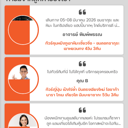
เดินทาง 05-08 มีนาคม 2026 ชมชากุระ และ
หิมะ ในทริปเดียว แฮปปี้มากๆ ไกด์บริการดี น่า
รัก
อาจารย์ พิมพ์พรรณ
ทัวร์คุนหมิงภูเขาหิมะเจี้ยวจื่อ - ชมดอกซากุระ
เขาหยวนทง 4วัน 3คืน
ไปทัวร์กับที่นี่ ไปได้ทุกที่ บริการดุจครอบครัว
คุณ B
ทัวร์ญี่ปุ่น เปิงใจ่ล้ำ บินตรงเชียงใหม่ โอซาก้า
นารา โกเบ เกียวโต นัมบะยาซากะ 5วัน 3คืน
น้องพนักงานดูแลดีมากเลยค่ะ โปรแกรมก็ราคา
ถูก แถมเที่ยวได้เกินคุ้มอีก โอกาสหน้าจะไปกับ