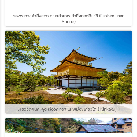
แห่งนี้กันค่ะ
ขอพรเทพเจ้าจิ้งจอก ศาลเจ้าเทพเจ้าจิ้งจอกอินาริ (Fushimi Inari
Shrine)
เที่ยววัดคินคะคุจิหรือวัดทอง แห่งเมืองเกียวโต ( KInkakuji )