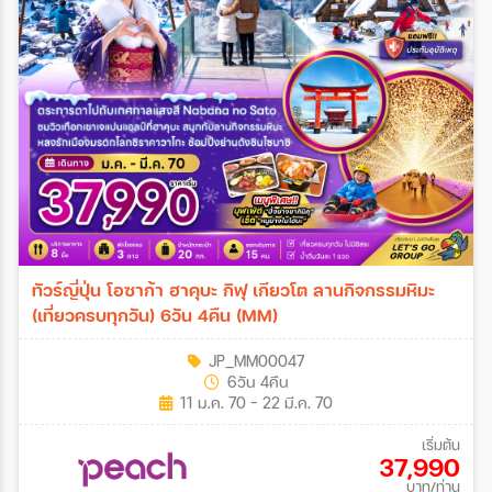
ทัวร์ญี่ปุ่น โอซาก้า ฮาคุบะ กิฟุ เกียวโต ลานกิจกรรมหิมะ
(เที่ยวครบทุกวัน) 6วัน 4คืน (MM)
JP_MM00047
6วัน 4คืน
11 ม.ค. 70 - 22 มี.ค. 70
เริ่มต้น
37,990
บาท/ท่าน