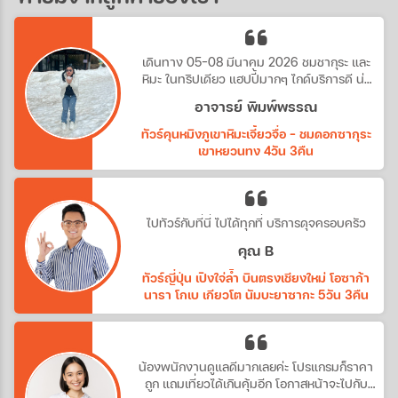
เดินทาง 05-08 มีนาคม 2026 ชมชากุระ และ
หิมะ ในทริปเดียว แฮปปี้มากๆ ไกด์บริการดี น่า
รัก
อาจารย์ พิมพ์พรรณ
ทัวร์คุนหมิงภูเขาหิมะเจี้ยวจื่อ - ชมดอกซากุระ
เขาหยวนทง 4วัน 3คืน
ไปทัวร์กับที่นี่ ไปได้ทุกที่ บริการดุจครอบครัว
คุณ B
ทัวร์ญี่ปุ่น เปิงใจ่ล้ำ บินตรงเชียงใหม่ โอซาก้า
นารา โกเบ เกียวโต นัมบะยาซากะ 5วัน 3คืน
น้องพนักงานดูแลดีมากเลยค่ะ โปรแกรมก็ราคา
ถูก แถมเที่ยวได้เกินคุ้มอีก โอกาสหน้าจะไปกับ