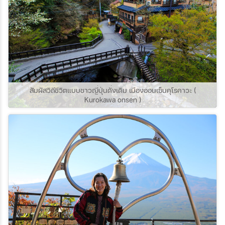
สัมผัสวิถีชีวิตแบบชาวญี่ปุ่นดั่งเดิม เมืองออนเซ็นคุโรคาวะ (
Kurokawa onsen )