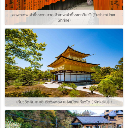
แห่งนี้กันค่ะ
ขอพรเทพเจ้าจิ้งจอก ศาลเจ้าเทพเจ้าจิ้งจอกอินาริ (Fushimi Inari
Shrine)
เที่ยววัดคินคะคุจิหรือวัดทอง แห่งเมืองเกียวโต ( KInkakuji )