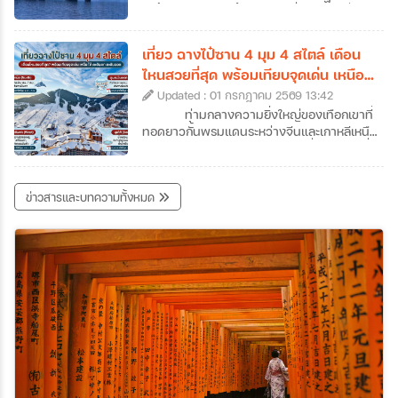
คนอาจจะเคยใช้จูไห่เป็นเพียงทางผ่านไปมาเก๊า
คะนิ้ง (Rime) หรือน้ำค้างแข็งที่เนรมิตให้กิ่งไม้
แต่ถ้าหากได้ลองได้หยุดพักเที่ยวจูไห่และออกไป
ทั้งเกาะกลายเป็นสีขาวโพลนดั่งปะการังหิมะ
สัมผัสแลนด์มาร์คสำคัญ ๆ ของเมืองดูสักครั้ง
ส่องประกายระยิบระยับราวผลึกแก้ว กลายเป็น
เที่ยว ฉางไป๋ซาน 4 มุม 4 สไตล์ เดือน
รับรองได้ว่าจะตกหลุมรักความละเมียดละไมของ
ทิวทัศน์สุดอัศจรรย์ที่งดงามราวกับหลุดออกมา
ไหนสวยที่สุด พร้อมเทียบจุดเด่น เหนือ
เมืองนี้กันอย่างถอนตัวไม่ขึ้นค่ะ ซึ่งเราก็ได้
จากภาพวาดพู่กันจีนซ่อนตัวอยู่ สถานที่แห่งนี้
ใต้ ตะวันตก ตะวันออก
รวบรวมข้อมูลเที่ยวจูไห่ที่น่าสนใจ พร้อมเปิดลิ
Updated : 01 กรกฎาคม 2569 13:42
คือเกาะวูซง (Wusong) เกาะเล็ก ๆ ซึ่งตั้งอยู่ใน
สต์ 7 พิกัดห้ามพลาดที่เมืองชายทะเลสุดโรแมน
แม่น้ำซงฮวา (Songhua) ใกล้กับเมืองจี๋หลิน
ท่ามกลางความยิ่งใหญ่ของเทือกเขาที่
ติกแห่งนี้มาฝากกันค่ะ
(Jilin City) ในประเทศจีนค่ะ หากคุณเป็นคนที่
ทอดยาวกั้นพรมแดนระหว่างจีนและเกาหลีเหนือ
หลงรักความเงียบสงบของฤดูหนาว และการ
"ฉางไป๋ซาน" (Changbaishan) หนึ่งในสถานที่
เดินทางที่เต็มไปด้วยเสน่ห์ของวัฒนธรรมท้อง
ทัวร์จีนจี๋หลินที่สามารถเดินทางไปสัมผัสความ
ถิ่น การวางแผนมาเที่ยวเกาะวูซงเพื่อสัมผัส
มหัศจรรย์ของธรรมชาติได้ตลอดทั้งปี สถานที่
ข่าวสารและบทความทั้งหมด
ปรากฏการณ์อันน่าอัศจรรย์นี้ด้วยตาตัวเองสัก
แห่งนี้ไม่ได้มีเพียงแค่ภูเขาหิมะที่ขาวโพลนในฤดู
ครั้ง คือรางวัลชีวิตที่คุ้มค่าเกินบรรยายอย่าง
หนาว แต่ยังซ่อนเร้นความงามของทะเลสาบ
แน่นอนค่ะ ว่าแล้วก็อย่ารอช้าเพราะเราได้
สีน้ำเงินเข้มบนปากปล่องภูเขาไฟที่สูงที่สุดในจีน
รวบรวม ข้อมูลเที่ยวเกาะวูซง ที่ได้ชื่อว่าเป็น
รวมถึงผืนป่าดึกดำบรรพ์ที่เปลี่ยนสีสันไปตาม
หนึ่งในสี่สิ่งมหัศจรรย์ทางธรรมชาติที่ห้ามพลาด
ฤดูกาลอย่างน่าอัศจรรย์ แน่นอนว่าวันนี้เราจะ
ของจีนมาให้แล้วค่ะ
พาทุกท่านมาทัวร์ฉางไป๋ซานแบบครบทุกซอก
ทุกมุม พร้อมข้อมูลเที่ยวฉางไป๋ซานแบบละเอียด
ไม่ว่าจะเป็นความงามทั้ง 4 ด้านของฉางไป๋ซาน
สถานที่เที่ยวฉางไป๋ซานและกิจกรรมต่าง ๆ เพื่อ
ช่วยให้สามารถวางแผนทริปทัวร์ฉางไป๋ซานได้
อย่างสมบูรณ์แบบที่สุดค่ะ เตรียมตัวให้พร้อม
แล้วมาร่วมเดินทางไปกับเราที่ภูเขาศักดิ์สิทธิ์