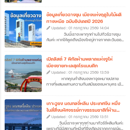
กันมา ที่นี่คือเมืองต้นทางที่บรรพบุรุษชาว
แต้จิ๋วเคยลงเรือมาตั้งรกรากในไทย แต่ปัจจุบัน
ซัวเถาไม่ได้เป็นเพียงแค่จุดเริ่มต้นของการ
ข้อมูลเที่ยวฉางชุน เมืองแห่งฤดูใบไม้ผลิ
อพยพมายังเมืองไทย เพราะซัวเถาคือดินแดน
ทางเหนือ ฉบับอัปเดตปี 2026
ของวัฒนธรรมแต้จิ๋วแท้ ๆ ที่มีทั้งวัดโบราณ
Updated : 01 กรกฎาคม 2569 14:04
อายุนับร้อยปี ถนนเก่าที่เต็มไปด้วยกลิ่นอาย
ประวัติศาสตร์ อาหารพื้นเมืองรสเลิศ ศาลเจ้า
วันนี้เราจะพาทุกท่านไปทัวร์ฉางชุน
ศักดิ์สิทธิ์ รวมไปถึงฮวงจุ้ยของเมืองที่ดีเยี่ยม
กันค่ะ หากให้พูดถึงเมืองใหญ่ทางภาคตะวันออก
อีกทั้งยังเป็นเป็นต้นกำเนิดของเทพเจ้าหลาย
เฉียงเหนือของจีน หลายคนอาจนึกถึงภาพของ
องค์ที่คนไทยรู้จักกันดี จึงไม่น่าแปลกใจที่สายมู
หิมะขาวโพลนและอากาศหนาวจัด แต่ฉางชุน
สายบุญ และนักท่องเที่ยวที่อยากสัมผัสจีนแบบ
เป็นเมืองที่ได้รับฉายาว่า “เมืองแห่งฤดูใบไม้ผลิ
เปิดลิสต์ 7 พิกัดห้ามพลาดแห่งจูไห่
โลคอลจะหลงรักที่นี่ได้ไม่ยาก ซึ่งวันนี้เราก็จะพา
แห่งภาคเหนือ” ความพิเศษของเมืองนี้คืออะไร?
เมืองชายทะเลสุดโรแมนติก
ทุกคนไปทัวร์ซัวเถากันแบบจัดเต็ม ที่มีทั้งข้อมูล
ทำไมถึงได้รับการขนานนามว่าเป็นเมืองแห่งฤดู
เที่ยวซัวเถา 12 ที่เที่ยวไฮไลต์ พร้อมลิสต์ร้าน
Updated : 01 กรกฎาคม 2569 13:59
ใบไม้ผลิแห่งภาคเหนือ วันนี้เราจะพาไปหาคำ
เด็ดและที่พักมาแนะนำไว้ให้ครบ ให้เราสามารถ
ตอบกันค่ะ นอกจากนี้เราก็ยังทำการรวบรวม
หากคุณกำลังมองหาจุดหมายปลาย
วางแผนเที่ยวกันได้ง่าย ๆ แบบครบจบในที่
ข้อมูลเที่ยวฉางชุนฉบับอัปเดตปี 2026 ที่จะพา
ทางที่ผสมผสานความทันสมัยของมหานคร เข้า
เดียวกันเลยค่ะ
ทุกท่านไปสู่จุดหมายปลายทางใหม่ของการทัวร์
กับกลิ่นอายความโรแมนติกของเสียงคลื่น การ
ฉางชุนแบบครบทุกมิติ ไม่ว่าจะเป็นแลนด์มาร์ก
วางแผนมาทัวร์จูไห่คือคำตอบที่ไม่ควรมองข้าม
สำคัญ แหล่งพักผ่อน หรือย่านไลฟ์สไตล์มาฝาก
เลยค่ะ เมืองชายฝั่งทะเลแห่งนี้ไม่ได้มีดีแค่เป็น
เกาะวูซง มณฑลจี๋หลิน ประเทศจีน หนึ่ง
กันด้วย ว่าแล้วก็เตรียมตัวออกเดินทางไปเยือน
เขตเศรษฐกิจพิเศษที่คึกคัก แต่ยังมีเสน่ห์เฉพาะ
ในสี่สิ่งมหัศจรรย์ทางธรรมชาติที่ห้าม
เมืองหลวงแห่งมณฑลจี๋หลินที่ฉางชุนกันได้เลย
ตัวด้วยถนนสายยาวเลียบหาด สวนสาธารณะ
พลาดของจีน
ค่ะ
Updated : 01 กรกฎาคม 2569 13:51
เขียวขจีที่แทรกตัวอยู่ทุกมุมเมือง และ
บรรยากาศที่ดูผ่อนคลายกว่าเมืองใหญ่ข้าง
วันนี้เราจะพาทุกท่านมาทัวร์จี๋หลินกันค่ะ
เคียงอย่างกวางโจวหรือเซินเจิ้น ถึงแม้ว่าหลาย
เพราะที่นี่มีสถานที่หนึ่งที่ซึ่งเกิดปรากฏการณ์แม่