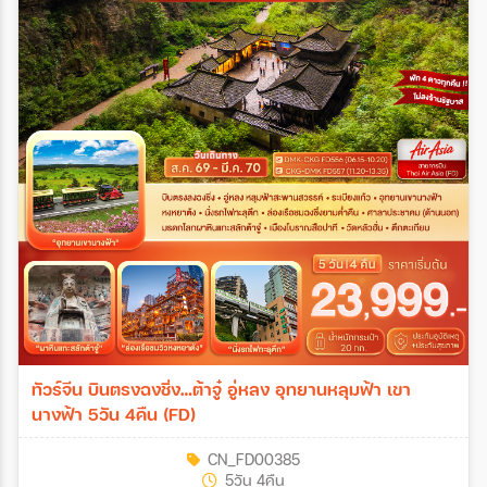
ทัวร์จีน บินตรงฉงชิ่ง…ต้าจู๋ อู่หลง อุทยานหลุมฟ้า เขา
นางฟ้า 5วัน 4คืน (FD)
CN_FD00385
5วัน 4คืน