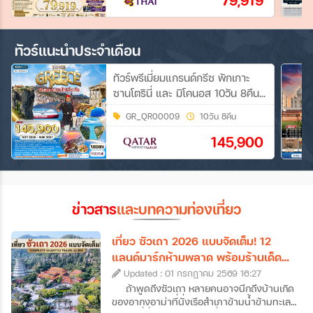
79,919
ทัวร์แนะนำประจำเดือน
ทัวร์พรีเมี่ยมแกรนด์กรีซ พักเกาะ
ซานโตรินี่ และ มิโคนอส 10วัน 8คืน
(QR) NOV 26 - MAR 27
GR_QR00009
10วัน 8คืน
145,900
ข่าวสาร
และบทความท่องเที่ยว
เที่ยว ซัวเถา 2026 แบบจัดเต็ม! 12
แลนด์มาร์กห้ามพลาด พร้อมร้านเด็ด
และที่พักดัง
Updated : 01 กรกฎาคม 2569 16:27
ถ้าพูดถึงซัวเถา หลายคนอาจนึกถึงบ้านเกิด
ของอากงอาม่าที่นั่งเรือสำเภาข้ามน้ำข้ามทะเล