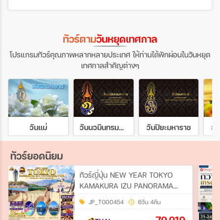
ทัวร์ตาม
วันหยุดเทศกาล
โปรแกรมทัวร์คุณภาพหลากหลายประเทศ ให้ท่านได้พักผ่อนในวันหยุด
เทศกาลสำคัญต่างๆ
วันแม่
วันนวมินทรมหาราช
วันปิยะมหาราช
วั
ทัวร์ยอดนิยม
ทัวร์ญี่ปุ่น NEW YEAR TOKYO
KAMAKURA IZU PANORAMA
FUJI 6วัน 4คืน (TG)
JP_TG00454
6วัน 4คืน