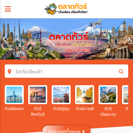
ไปเที่ยวไหนดี?
ค้นหาโปรแกรมทัวร์
คำค้นหา
ทัวร์ฮ่องกง
ทัวร์
ทัวร์ญี่ปุ่น
ทัวร์เกาหลี
ทัวร์
ทัวร
สิงคโปร์
เวียดนาม
โซน
ดูประเทศทั้งหมด