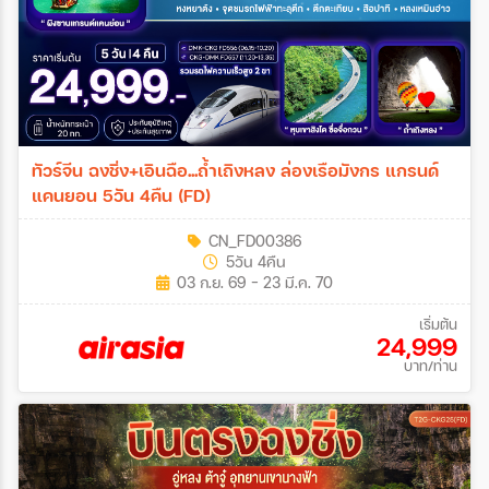
ทัวร์จีน ฉงชิ่ง+เอินฉือ...ถ้ำเถิงหลง ล่องเรือมังกร แกรนด์
แคนยอน 5วัน 4คืน (FD)
CN_FD00386
5วัน 4คืน
03 ก.ย. 69 - 23 มี.ค. 70
เริ่มต้น
24,999
บาท/ท่าน