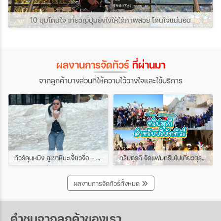
10 มุมโดนใจ เที่ยวญี่ปุ่นยังไงให้ได้ภาพสวย โดนใจแน่นอน
ผลงานการจัดทัวร์
ที่ผ่านมา
จากลูกค้าบางส่วนที่ให้ความไว้วางใจและใช้บริการ
ทัวร์คุนหมิง ภูเขาหิมะเจี้ยวจื่อ - ชมดอกซากุระเขาหยวนทง 4วัน 3คืน ช่วง มีนาคม
ทริปตุรกี จัดแฟมทริมไปเที่ยวตุรกีกับเหล่าบรรดาบริษัททัวร์ และเอเยนต์ทัวร์ ทริปนี้ขึ้นบอลลูนสนุกมาก
ผลงานการจัดทัวร์ทั้งหมด
คำชมจากลูกค้าของเรา