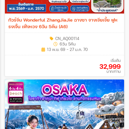
ทัวร์จีน Wonderful ZhangJiaJie ฉางซา จางเจียเจี้ย ฟูห
รงเจิ้น เฟิ่งหวง 6วัน 5คืน (A6)
CN_AQ00114
6วัน 5คืน
13 พ.ย. 69 - 27 ม.ค. 70
เริ่มต้น
32,999
บาท/ท่าน