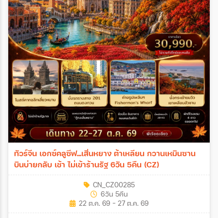
ทัวร์จีน เอกซ์คลูซีฟ...เสิ่นหยาง ต้าเหลียน กวานเหมินซาน
บินบ่ายกลับ เช้า ไม่เข้าร้านรัฐ 6วัน 5คืน (CZ)
CN_CZ00285
6วัน 5คืน
22 ต.ค. 69 - 27 ต.ค. 69