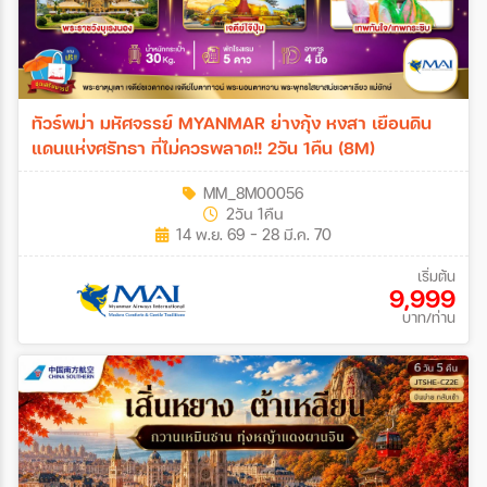
ทัวร์พม่า มหัศจรรย์ MYANMAR ย่างกุ้ง หงสา เยือนดิน
แดนแห่งศรัทธา ที่ไม่ควรพลาด!! 2วัน 1คืน (8M)
MM_8M00056
2วัน 1คืน
14 พ.ย. 69 - 28 มี.ค. 70
เริ่มต้น
9,999
บาท/ท่าน