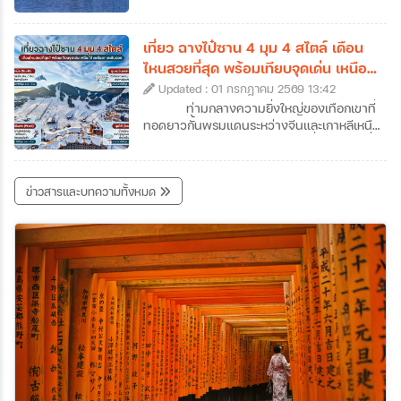
คนอาจจะเคยใช้จูไห่เป็นเพียงทางผ่านไปมาเก๊า
คะนิ้ง (Rime) หรือน้ำค้างแข็งที่เนรมิตให้กิ่งไม้
แต่ถ้าหากได้ลองได้หยุดพักเที่ยวจูไห่และออกไป
ทั้งเกาะกลายเป็นสีขาวโพลนดั่งปะการังหิมะ
สัมผัสแลนด์มาร์คสำคัญ ๆ ของเมืองดูสักครั้ง
ส่องประกายระยิบระยับราวผลึกแก้ว กลายเป็น
เที่ยว ฉางไป๋ซาน 4 มุม 4 สไตล์ เดือน
รับรองได้ว่าจะตกหลุมรักความละเมียดละไมของ
ทิวทัศน์สุดอัศจรรย์ที่งดงามราวกับหลุดออกมา
ไหนสวยที่สุด พร้อมเทียบจุดเด่น เหนือ
เมืองนี้กันอย่างถอนตัวไม่ขึ้นค่ะ ซึ่งเราก็ได้
จากภาพวาดพู่กันจีนซ่อนตัวอยู่ สถานที่แห่งนี้
ใต้ ตะวันตก ตะวันออก
รวบรวมข้อมูลเที่ยวจูไห่ที่น่าสนใจ พร้อมเปิดลิ
Updated : 01 กรกฎาคม 2569 13:42
คือเกาะวูซง (Wusong) เกาะเล็ก ๆ ซึ่งตั้งอยู่ใน
สต์ 7 พิกัดห้ามพลาดที่เมืองชายทะเลสุดโรแมน
แม่น้ำซงฮวา (Songhua) ใกล้กับเมืองจี๋หลิน
ท่ามกลางความยิ่งใหญ่ของเทือกเขาที่
ติกแห่งนี้มาฝากกันค่ะ
(Jilin City) ในประเทศจีนค่ะ หากคุณเป็นคนที่
ทอดยาวกั้นพรมแดนระหว่างจีนและเกาหลีเหนือ
หลงรักความเงียบสงบของฤดูหนาว และการ
"ฉางไป๋ซาน" (Changbaishan) หนึ่งในสถานที่
เดินทางที่เต็มไปด้วยเสน่ห์ของวัฒนธรรมท้อง
ทัวร์จีนจี๋หลินที่สามารถเดินทางไปสัมผัสความ
ถิ่น การวางแผนมาเที่ยวเกาะวูซงเพื่อสัมผัส
มหัศจรรย์ของธรรมชาติได้ตลอดทั้งปี สถานที่
ข่าวสารและบทความทั้งหมด
ปรากฏการณ์อันน่าอัศจรรย์นี้ด้วยตาตัวเองสัก
แห่งนี้ไม่ได้มีเพียงแค่ภูเขาหิมะที่ขาวโพลนในฤดู
ครั้ง คือรางวัลชีวิตที่คุ้มค่าเกินบรรยายอย่าง
หนาว แต่ยังซ่อนเร้นความงามของทะเลสาบ
แน่นอนค่ะ ว่าแล้วก็อย่ารอช้าเพราะเราได้
สีน้ำเงินเข้มบนปากปล่องภูเขาไฟที่สูงที่สุดในจีน
รวบรวม ข้อมูลเที่ยวเกาะวูซง ที่ได้ชื่อว่าเป็น
รวมถึงผืนป่าดึกดำบรรพ์ที่เปลี่ยนสีสันไปตาม
หนึ่งในสี่สิ่งมหัศจรรย์ทางธรรมชาติที่ห้ามพลาด
ฤดูกาลอย่างน่าอัศจรรย์ แน่นอนว่าวันนี้เราจะ
ของจีนมาให้แล้วค่ะ
พาทุกท่านมาทัวร์ฉางไป๋ซานแบบครบทุกซอก
ทุกมุม พร้อมข้อมูลเที่ยวฉางไป๋ซานแบบละเอียด
ไม่ว่าจะเป็นความงามทั้ง 4 ด้านของฉางไป๋ซาน
สถานที่เที่ยวฉางไป๋ซานและกิจกรรมต่าง ๆ เพื่อ
ช่วยให้สามารถวางแผนทริปทัวร์ฉางไป๋ซานได้
อย่างสมบูรณ์แบบที่สุดค่ะ เตรียมตัวให้พร้อม
แล้วมาร่วมเดินทางไปกับเราที่ภูเขาศักดิ์สิทธิ์
แห่งนี้กันค่ะ