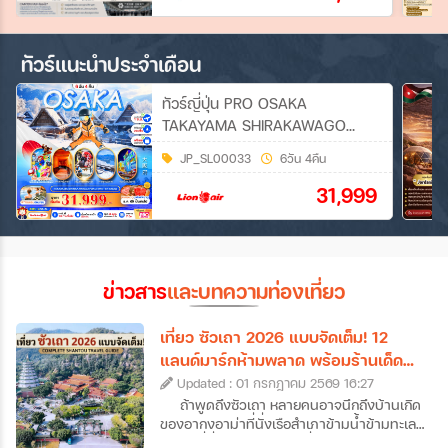
ทัวร์แนะนำประจำเดือน
ทัวร์ญี่ปุ่น PRO OSAKA
TAKAYAMA SHIRAKAWAGO
FUKUI WINTER SNOW 6วัน 4คืน
JP_SL00033
6วัน 4คืน
(SL)
31,999
ข่าวสาร
และบทความท่องเที่ยว
เที่ยว ซัวเถา 2026 แบบจัดเต็ม! 12
แลนด์มาร์กห้ามพลาด พร้อมร้านเด็ด
และที่พักดัง
Updated : 01 กรกฎาคม 2569 16:27
ถ้าพูดถึงซัวเถา หลายคนอาจนึกถึงบ้านเกิด
ของอากงอาม่าที่นั่งเรือสำเภาข้ามน้ำข้ามทะเล
กันมา ที่นี่คือเมืองต้นทางที่บรรพบุรุษชาว