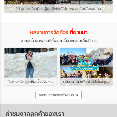
10 มุมโดนใจ เที่ยวญี่ปุ่นยังไงให้ได้ภาพสวย โดนใจแน่นอน
ผลงานการจัดทัวร์
ที่ผ่านมา
จากลูกค้าบางส่วนที่ให้ความไว้วางใจและใช้บริการ
ทัวร์คุนหมิง ภูเขาหิมะเจี้ยวจื่อ - ชมดอกซากุระเขาหยวนทง 4วัน 3คืน ช่วง มีนาคม
ทริปตุรกี จัดแฟมทริมไปเที่ยวตุรกีกับเหล่าบรรดาบริษัททัวร์ และเอเยนต์ทัวร์ ทริปนี้ขึ้นบอลลูนสนุกมาก
ผลงานการจัดทัวร์ทั้งหมด
คำชมจากลูกค้าของเรา