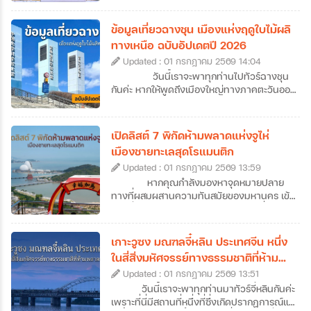
แต้จิ๋วเคยลงเรือมาตั้งรกรากในไทย แต่ปัจจุบัน
ซัวเถาไม่ได้เป็นเพียงแค่จุดเริ่มต้นของการ
ข้อมูลเที่ยวฉางชุน เมืองแห่งฤดูใบไม้ผลิ
อพยพมายังเมืองไทย เพราะซัวเถาคือดินแดน
ทางเหนือ ฉบับอัปเดตปี 2026
ของวัฒนธรรมแต้จิ๋วแท้ ๆ ที่มีทั้งวัดโบราณ
Updated : 01 กรกฎาคม 2569 14:04
อายุนับร้อยปี ถนนเก่าที่เต็มไปด้วยกลิ่นอาย
ประวัติศาสตร์ อาหารพื้นเมืองรสเลิศ ศาลเจ้า
วันนี้เราจะพาทุกท่านไปทัวร์ฉางชุน
ศักดิ์สิทธิ์ รวมไปถึงฮวงจุ้ยของเมืองที่ดีเยี่ยม
กันค่ะ หากให้พูดถึงเมืองใหญ่ทางภาคตะวันออก
อีกทั้งยังเป็นเป็นต้นกำเนิดของเทพเจ้าหลาย
เฉียงเหนือของจีน หลายคนอาจนึกถึงภาพของ
องค์ที่คนไทยรู้จักกันดี จึงไม่น่าแปลกใจที่สายมู
หิมะขาวโพลนและอากาศหนาวจัด แต่ฉางชุน
สายบุญ และนักท่องเที่ยวที่อยากสัมผัสจีนแบบ
เป็นเมืองที่ได้รับฉายาว่า “เมืองแห่งฤดูใบไม้ผลิ
เปิดลิสต์ 7 พิกัดห้ามพลาดแห่งจูไห่
โลคอลจะหลงรักที่นี่ได้ไม่ยาก ซึ่งวันนี้เราก็จะพา
แห่งภาคเหนือ” ความพิเศษของเมืองนี้คืออะไร?
เมืองชายทะเลสุดโรแมนติก
ทุกคนไปทัวร์ซัวเถากันแบบจัดเต็ม ที่มีทั้งข้อมูล
ทำไมถึงได้รับการขนานนามว่าเป็นเมืองแห่งฤดู
เที่ยวซัวเถา 12 ที่เที่ยวไฮไลต์ พร้อมลิสต์ร้าน
Updated : 01 กรกฎาคม 2569 13:59
ใบไม้ผลิแห่งภาคเหนือ วันนี้เราจะพาไปหาคำ
เด็ดและที่พักมาแนะนำไว้ให้ครบ ให้เราสามารถ
ตอบกันค่ะ นอกจากนี้เราก็ยังทำการรวบรวม
หากคุณกำลังมองหาจุดหมายปลาย
วางแผนเที่ยวกันได้ง่าย ๆ แบบครบจบในที่
ข้อมูลเที่ยวฉางชุนฉบับอัปเดตปี 2026 ที่จะพา
ทางที่ผสมผสานความทันสมัยของมหานคร เข้า
เดียวกันเลยค่ะ
ทุกท่านไปสู่จุดหมายปลายทางใหม่ของการทัวร์
กับกลิ่นอายความโรแมนติกของเสียงคลื่น การ
ฉางชุนแบบครบทุกมิติ ไม่ว่าจะเป็นแลนด์มาร์ก
วางแผนมาทัวร์จูไห่คือคำตอบที่ไม่ควรมองข้าม
สำคัญ แหล่งพักผ่อน หรือย่านไลฟ์สไตล์มาฝาก
เลยค่ะ เมืองชายฝั่งทะเลแห่งนี้ไม่ได้มีดีแค่เป็น
เกาะวูซง มณฑลจี๋หลิน ประเทศจีน หนึ่ง
กันด้วย ว่าแล้วก็เตรียมตัวออกเดินทางไปเยือน
เขตเศรษฐกิจพิเศษที่คึกคัก แต่ยังมีเสน่ห์เฉพาะ
ในสี่สิ่งมหัศจรรย์ทางธรรมชาติที่ห้าม
เมืองหลวงแห่งมณฑลจี๋หลินที่ฉางชุนกันได้เลย
ตัวด้วยถนนสายยาวเลียบหาด สวนสาธารณะ
พลาดของจีน
ค่ะ
Updated : 01 กรกฎาคม 2569 13:51
เขียวขจีที่แทรกตัวอยู่ทุกมุมเมือง และ
บรรยากาศที่ดูผ่อนคลายกว่าเมืองใหญ่ข้าง
วันนี้เราจะพาทุกท่านมาทัวร์จี๋หลินกันค่ะ
เคียงอย่างกวางโจวหรือเซินเจิ้น ถึงแม้ว่าหลาย
เพราะที่นี่มีสถานที่หนึ่งที่ซึ่งเกิดปรากฏการณ์แม่