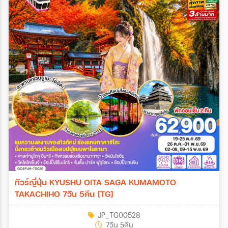
ทัวร์ญี่ปุ่น KYUSHU OITA SAGA KUMAMOTO
TAKACHIHO 7วัน 5คืน [TG]
JP_TG00528
7วัน 5คืน