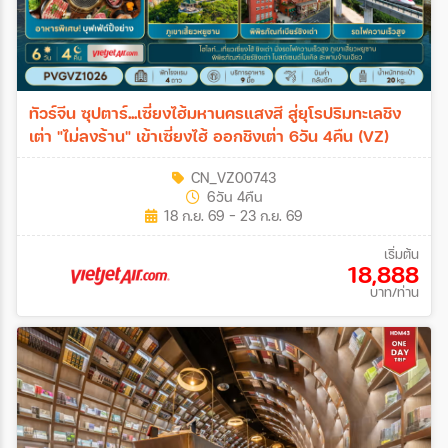
ทัวร์จีน ซุปตาร์...เซี่ยงไฮ้มหานครแสงสี สู่ยุโรปริมทะเลชิง
เต่า "ไม่ลงร้าน" เข้าเซี่ยงไฮ้ ออกชิงเต่า 6วัน 4คืน (VZ)
CN_VZ00743
6วัน 4คืน
18 ก.ย. 69 - 23 ก.ย. 69
เริ่มต้น
18,888
บาท/ท่าน