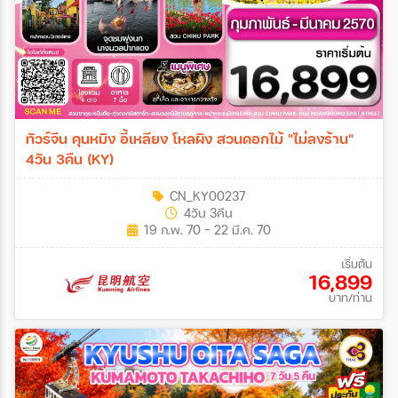
ทัวร์จีน คุนหมิง อี้เหลียง โหลผิง สวนดอกไม้ "ไม่ลงร้าน"
4วัน 3คืน (KY)
CN_KY00237
4วัน 3คืน
19 ก.พ. 70 - 22 มี.ค. 70
เริ่มต้น
16,899
บาท/ท่าน