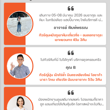
เดินทาง 05-08 มีนาคม 2026 ชมชากุระ และ
หิมะ ในทริปเดียว แฮปปี้มากๆ ไกด์บริการดี น่า
รัก
อาจารย์ พิมพ์พรรณ
ทัวร์คุนหมิงภูเขาหิมะเจี้ยวจื่อ - ชมดอกซากุระ
เขาหยวนทง 4วัน 3คืน
ไปทัวร์กับที่นี่ ไปได้ทุกที่ บริการดุจครอบครัว
คุณ B
ทัวร์ญี่ปุ่น เปิงใจ่ล้ำ บินตรงเชียงใหม่ โอซาก้า
นารา โกเบ เกียวโต นัมบะยาซากะ 5วัน 3คืน
น้องพนักงานดูแลดีมากเลยค่ะ โปรแกรมก็ราคา
ถูก แถมเที่ยวได้เกินคุ้มอีก โอกาสหน้าจะไปกับ
ทางบริษัทอีกค่ะ