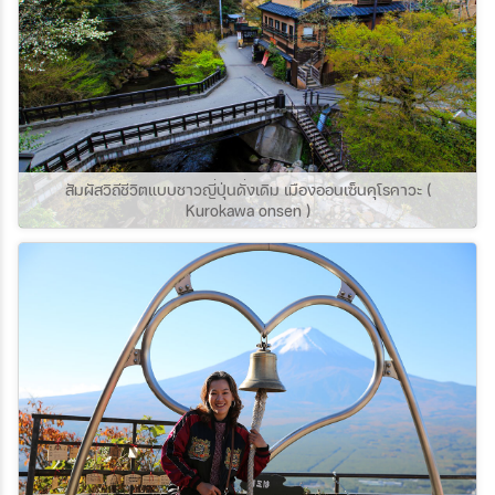
สัมผัสวิถีชีวิตแบบชาวญี่ปุ่นดั่งเดิม เมืองออนเซ็นคุโรคาวะ (
Kurokawa onsen )