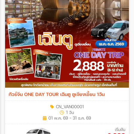
ทัวร์จีน ONE DAY TOUR เฉินตู ตูเจียงเอี้ยน 1วัน
CN_VAN00001
1 วัน
01 พ.ค. 69 - 31 ธ.ค. 69
เริ่มต้น