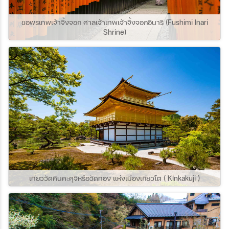
ขอพรเทพเจ้าจิ้งจอก ศาลเจ้าเทพเจ้าจิ้งจอกอินาริ (Fushimi Inari
Shrine)
เที่ยววัดคินคะคุจิหรือวัดทอง แห่งเมืองเกียวโต ( KInkakuji )