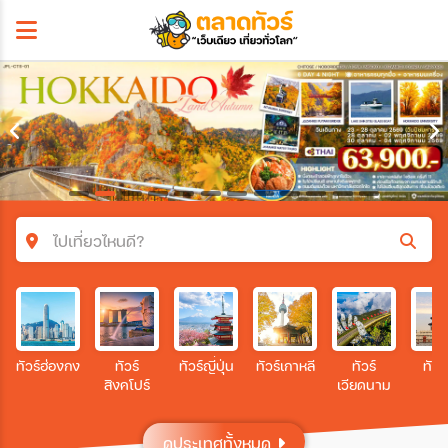
ไปเที่ยวไหนดี?
ค้นหาโปรแกรมทัวร์
คำค้นหา
ทัวร์ฮ่องกง
ทัวร์
ทัวร์ญี่ปุ่น
ทัวร์เกาหลี
ทัวร์
ทัวร
สิงคโปร์
เวียดนาม
โซน
ดูประเทศทั้งหมด