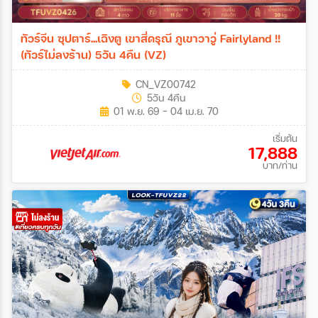
ทัวร์จีน ซุปตาร์...เฉิงตู เขาสี่ดรุณี ภูเขาวาวู่ Fairlyland !!
(ทัวร์ไม่ลงร้าน) 5วัน 4คืน (VZ)
CN_VZ00742
5วัน 4คืน
01 พ.ย. 69 - 04 เม.ย. 70
เริ่มต้น
17,888
บาท/ท่าน