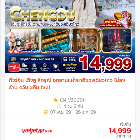
ทัวร์จีน เฉิงตู สี่ดรุณี อุทยานแห่งชาติซวงเฉียวโกว ไม่ลง
ร้าน 4วัน 3คืน (VZ)
CN_VZ00741
4 วัน 3 คืน
07 พ.ย. 69 - 26 ธ.ค. 69
เริ่มต้น
14,999
บาท/ท่าน