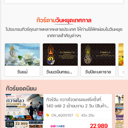
ทัวร์ตาม
วันหยุดเทศกาล
โปรแกรมทัวร์คุณภาพหลากหลายประเทศ ให้ท่านได้พักผ่อนในวันหยุด
เทศกาลสำคัญต่างๆ
วันแม่
วันนวมินทรมหาราช
วันปิยะมหาราช
วั
ทัวร์ยอดนิยม
ทัวร์จีน กวางโจวเทรดแฟร์ครั้งที่
140 เฟส 2 เข้าขมงาน 2 วัน (สินค้า
สำหรับบ้านและไลฟ์สไตล์คุณภาพ)
CN_AQ00107
4วัน 2คืน
#ทัวร์ไม่ลงร้าน 4วัน 2คืน (AQ)
22,989