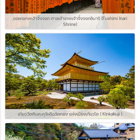
แห่งนี้กันค่ะ
ขอพรเทพเจ้าจิ้งจอก ศาลเจ้าเทพเจ้าจิ้งจอกอินาริ (Fushimi Inari
Shrine)
เที่ยววัดคินคะคุจิหรือวัดทอง แห่งเมืองเกียวโต ( KInkakuji )