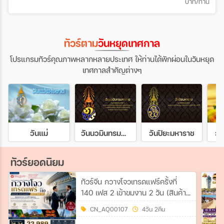
บาท/ท่าน
ทัวร์ตาม
วันหยุดเทศกาล
โปรแกรมทัวร์คุณภาพหลากหลายประเทศ ให้ท่านได้พักผ่อนในวันหยุด
เทศกาลสำคัญต่างๆ
วันแม่
วันนวมินทรมหาราช
วันปิยะมหาราช
วั
ทัวร์ยอดนิยม
ทัวร์จีน กวางโจวเทรดแฟร์ครั้งที่
140 เฟส 2 เข้าขมงาน 2 วัน (สินค้า
สำหรับบ้านและไลฟ์สไตล์คุณภาพ)
CN_AQ00107
4วัน 2คืน
#ทัวร์ไม่ลงร้าน 4วัน 2คืน (AQ)