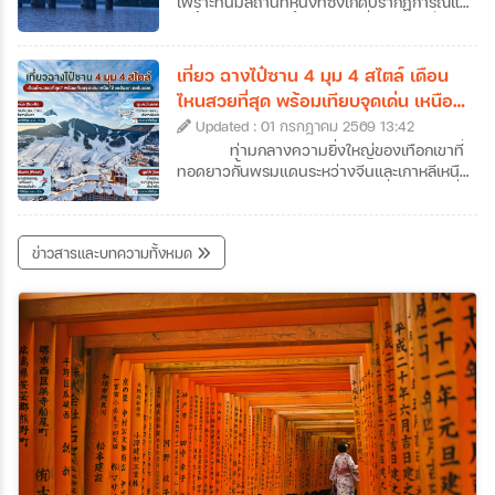
เคียงอย่างกวางโจวหรือเซินเจิ้น ถึงแม้ว่าหลาย
เพราะที่นี่มีสถานที่หนึ่งที่ซึ่งเกิดปรากฏการณ์แม่
คนอาจจะเคยใช้จูไห่เป็นเพียงทางผ่านไปมาเก๊า
คะนิ้ง (Rime) หรือน้ำค้างแข็งที่เนรมิตให้กิ่งไม้
แต่ถ้าหากได้ลองได้หยุดพักเที่ยวจูไห่และออกไป
ทั้งเกาะกลายเป็นสีขาวโพลนดั่งปะการังหิมะ
สัมผัสแลนด์มาร์คสำคัญ ๆ ของเมืองดูสักครั้ง
ส่องประกายระยิบระยับราวผลึกแก้ว กลายเป็น
เที่ยว ฉางไป๋ซาน 4 มุม 4 สไตล์ เดือน
รับรองได้ว่าจะตกหลุมรักความละเมียดละไมของ
ทิวทัศน์สุดอัศจรรย์ที่งดงามราวกับหลุดออกมา
ไหนสวยที่สุด พร้อมเทียบจุดเด่น เหนือ
เมืองนี้กันอย่างถอนตัวไม่ขึ้นค่ะ ซึ่งเราก็ได้
จากภาพวาดพู่กันจีนซ่อนตัวอยู่ สถานที่แห่งนี้
ใต้ ตะวันตก ตะวันออก
รวบรวมข้อมูลเที่ยวจูไห่ที่น่าสนใจ พร้อมเปิดลิ
Updated : 01 กรกฎาคม 2569 13:42
คือเกาะวูซง (Wusong) เกาะเล็ก ๆ ซึ่งตั้งอยู่ใน
สต์ 7 พิกัดห้ามพลาดที่เมืองชายทะเลสุดโรแมน
แม่น้ำซงฮวา (Songhua) ใกล้กับเมืองจี๋หลิน
ท่ามกลางความยิ่งใหญ่ของเทือกเขาที่
ติกแห่งนี้มาฝากกันค่ะ
(Jilin City) ในประเทศจีนค่ะ หากคุณเป็นคนที่
ทอดยาวกั้นพรมแดนระหว่างจีนและเกาหลีเหนือ
หลงรักความเงียบสงบของฤดูหนาว และการ
"ฉางไป๋ซาน" (Changbaishan) หนึ่งในสถานที่
เดินทางที่เต็มไปด้วยเสน่ห์ของวัฒนธรรมท้อง
ทัวร์จีนจี๋หลินที่สามารถเดินทางไปสัมผัสความ
ถิ่น การวางแผนมาเที่ยวเกาะวูซงเพื่อสัมผัส
มหัศจรรย์ของธรรมชาติได้ตลอดทั้งปี สถานที่
ข่าวสารและบทความทั้งหมด
ปรากฏการณ์อันน่าอัศจรรย์นี้ด้วยตาตัวเองสัก
แห่งนี้ไม่ได้มีเพียงแค่ภูเขาหิมะที่ขาวโพลนในฤดู
ครั้ง คือรางวัลชีวิตที่คุ้มค่าเกินบรรยายอย่าง
หนาว แต่ยังซ่อนเร้นความงามของทะเลสาบ
แน่นอนค่ะ ว่าแล้วก็อย่ารอช้าเพราะเราได้
สีน้ำเงินเข้มบนปากปล่องภูเขาไฟที่สูงที่สุดในจีน
รวบรวม ข้อมูลเที่ยวเกาะวูซง ที่ได้ชื่อว่าเป็น
รวมถึงผืนป่าดึกดำบรรพ์ที่เปลี่ยนสีสันไปตาม
หนึ่งในสี่สิ่งมหัศจรรย์ทางธรรมชาติที่ห้ามพลาด
ฤดูกาลอย่างน่าอัศจรรย์ แน่นอนว่าวันนี้เราจะ
ของจีนมาให้แล้วค่ะ
พาทุกท่านมาทัวร์ฉางไป๋ซานแบบครบทุกซอก
ทุกมุม พร้อมข้อมูลเที่ยวฉางไป๋ซานแบบละเอียด
ไม่ว่าจะเป็นความงามทั้ง 4 ด้านของฉางไป๋ซาน
สถานที่เที่ยวฉางไป๋ซานและกิจกรรมต่าง ๆ เพื่อ
ช่วยให้สามารถวางแผนทริปทัวร์ฉางไป๋ซานได้
อย่างสมบูรณ์แบบที่สุดค่ะ เตรียมตัวให้พร้อม
แล้วมาร่วมเดินทางไปกับเราที่ภูเขาศักดิ์สิทธิ์