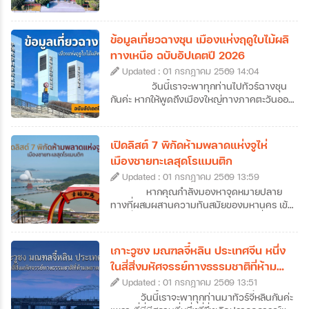
กันมา ที่นี่คือเมืองต้นทางที่บรรพบุรุษชาว
แต้จิ๋วเคยลงเรือมาตั้งรกรากในไทย แต่ปัจจุบัน
ซัวเถาไม่ได้เป็นเพียงแค่จุดเริ่มต้นของการ
ข้อมูลเที่ยวฉางชุน เมืองแห่งฤดูใบไม้ผลิ
อพยพมายังเมืองไทย เพราะซัวเถาคือดินแดน
ทางเหนือ ฉบับอัปเดตปี 2026
ของวัฒนธรรมแต้จิ๋วแท้ ๆ ที่มีทั้งวัดโบราณ
Updated : 01 กรกฎาคม 2569 14:04
อายุนับร้อยปี ถนนเก่าที่เต็มไปด้วยกลิ่นอาย
ประวัติศาสตร์ อาหารพื้นเมืองรสเลิศ ศาลเจ้า
วันนี้เราจะพาทุกท่านไปทัวร์ฉางชุน
ศักดิ์สิทธิ์ รวมไปถึงฮวงจุ้ยของเมืองที่ดีเยี่ยม
กันค่ะ หากให้พูดถึงเมืองใหญ่ทางภาคตะวันออก
อีกทั้งยังเป็นเป็นต้นกำเนิดของเทพเจ้าหลาย
เฉียงเหนือของจีน หลายคนอาจนึกถึงภาพของ
องค์ที่คนไทยรู้จักกันดี จึงไม่น่าแปลกใจที่สายมู
หิมะขาวโพลนและอากาศหนาวจัด แต่ฉางชุน
สายบุญ และนักท่องเที่ยวที่อยากสัมผัสจีนแบบ
เป็นเมืองที่ได้รับฉายาว่า “เมืองแห่งฤดูใบไม้ผลิ
เปิดลิสต์ 7 พิกัดห้ามพลาดแห่งจูไห่
โลคอลจะหลงรักที่นี่ได้ไม่ยาก ซึ่งวันนี้เราก็จะพา
แห่งภาคเหนือ” ความพิเศษของเมืองนี้คืออะไร?
เมืองชายทะเลสุดโรแมนติก
ทุกคนไปทัวร์ซัวเถากันแบบจัดเต็ม ที่มีทั้งข้อมูล
ทำไมถึงได้รับการขนานนามว่าเป็นเมืองแห่งฤดู
เที่ยวซัวเถา 12 ที่เที่ยวไฮไลต์ พร้อมลิสต์ร้าน
Updated : 01 กรกฎาคม 2569 13:59
ใบไม้ผลิแห่งภาคเหนือ วันนี้เราจะพาไปหาคำ
เด็ดและที่พักมาแนะนำไว้ให้ครบ ให้เราสามารถ
ตอบกันค่ะ นอกจากนี้เราก็ยังทำการรวบรวม
หากคุณกำลังมองหาจุดหมายปลาย
วางแผนเที่ยวกันได้ง่าย ๆ แบบครบจบในที่
ข้อมูลเที่ยวฉางชุนฉบับอัปเดตปี 2026 ที่จะพา
ทางที่ผสมผสานความทันสมัยของมหานคร เข้า
เดียวกันเลยค่ะ
ทุกท่านไปสู่จุดหมายปลายทางใหม่ของการทัวร์
กับกลิ่นอายความโรแมนติกของเสียงคลื่น การ
ฉางชุนแบบครบทุกมิติ ไม่ว่าจะเป็นแลนด์มาร์ก
วางแผนมาทัวร์จูไห่คือคำตอบที่ไม่ควรมองข้าม
สำคัญ แหล่งพักผ่อน หรือย่านไลฟ์สไตล์มาฝาก
เลยค่ะ เมืองชายฝั่งทะเลแห่งนี้ไม่ได้มีดีแค่เป็น
เกาะวูซง มณฑลจี๋หลิน ประเทศจีน หนึ่ง
กันด้วย ว่าแล้วก็เตรียมตัวออกเดินทางไปเยือน
เขตเศรษฐกิจพิเศษที่คึกคัก แต่ยังมีเสน่ห์เฉพาะ
ในสี่สิ่งมหัศจรรย์ทางธรรมชาติที่ห้าม
เมืองหลวงแห่งมณฑลจี๋หลินที่ฉางชุนกันได้เลย
ตัวด้วยถนนสายยาวเลียบหาด สวนสาธารณะ
พลาดของจีน
ค่ะ
Updated : 01 กรกฎาคม 2569 13:51
เขียวขจีที่แทรกตัวอยู่ทุกมุมเมือง และ
บรรยากาศที่ดูผ่อนคลายกว่าเมืองใหญ่ข้าง
วันนี้เราจะพาทุกท่านมาทัวร์จี๋หลินกันค่ะ