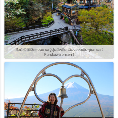
สัมผัสวิถีชีวิตแบบชาวญี่ปุ่นดั่งเดิม เมืองออนเซ็นคุโรคาวะ (
Kurokawa onsen )