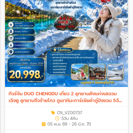
ทัวร์จีน DUO CHENGDU เที่ยว 2 อุทยานดังแห่งเสฉวน
เฉิงตู อุทยานจิ่วจ้ายโกว ภูเขาหิมะการ์เซียต๋ากู่ปิงชวน 5วัน
4คืน (VZ)
CN_VZ00737
5วัน 4คืน
05 พ.ย. 69 - 26 มี.ค. 70