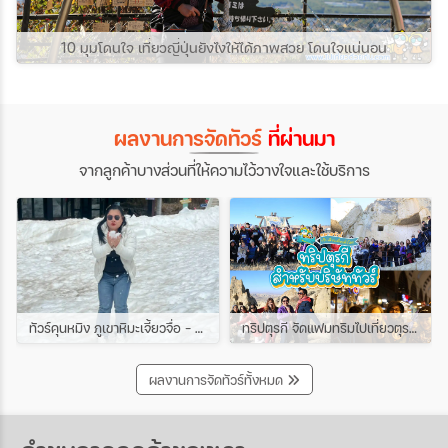
10 มุมโดนใจ เที่ยวญี่ปุ่นยังไงให้ได้ภาพสวย โดนใจแน่นอน
ผลงานการจัดทัวร์
ที่ผ่านมา
จากลูกค้าบางส่วนที่ให้ความไว้วางใจและใช้บริการ
ทัวร์คุนหมิง ภูเขาหิมะเจี้ยวจื่อ - ชมดอกซากุระเขาหยวนทง 4วัน 3คืน ช่วง มีนาคม
ทริปตุรกี จัดแฟมทริมไปเที่ยวตุรกีกับเหล่าบรรดาบริษัททัวร์ และเอเยนต์ทัวร์ ทริปนี้ขึ้นบอลลูนสนุกมาก
ผลงานการจัดทัวร์ทั้งหมด