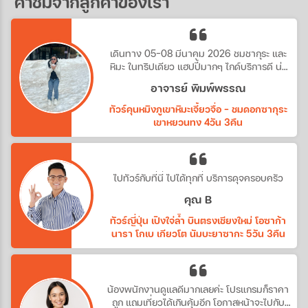
คำชมจากลูกค้าของเรา
เดินทาง 05-08 มีนาคม 2026 ชมชากุระ และ
หิมะ ในทริปเดียว แฮปปี้มากๆ ไกด์บริการดี น่า
รัก
อาจารย์ พิมพ์พรรณ
ทัวร์คุนหมิงภูเขาหิมะเจี้ยวจื่อ - ชมดอกซากุระ
เขาหยวนทง 4วัน 3คืน
ไปทัวร์กับที่นี่ ไปได้ทุกที่ บริการดุจครอบครัว
คุณ B
ทัวร์ญี่ปุ่น เปิงใจ่ล้ำ บินตรงเชียงใหม่ โอซาก้า
นารา โกเบ เกียวโต นัมบะยาซากะ 5วัน 3คืน
น้องพนักงานดูแลดีมากเลยค่ะ โปรแกรมก็ราคา
ถูก แถมเที่ยวได้เกินคุ้มอีก โอกาสหน้าจะไปกับ