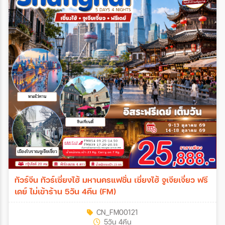
ทัวร์จีน ทัวร์เซี่ยงไฮ้ มหานครแฟชั่น เซี่ยงไฮ้ จูเจียเจี่ยว ฟรี
เดย์ ไม่เข้าร้าน 5วัน 4คืน (FM)
CN_FM00121
5วัน 4คืน