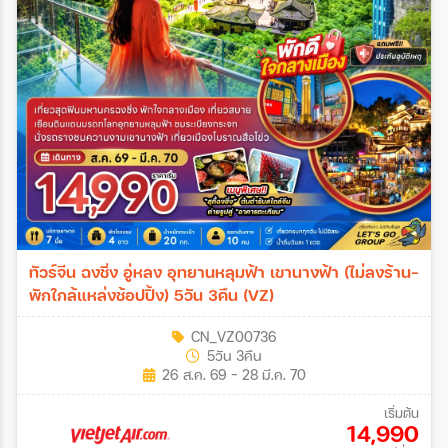
ทัวร์จีน ฉงชิ่ง อู่หลง อุทยานหลุมฟ้า เขานางฟ้า (ไม่ลงร้าน-
พักใกล้แหล่งช้อปปิ้ง) 5วัน 3คืน (VZ)
CN_VZ00736
5วัน 3คืน
26 ส.ค. 69 - 28 มี.ค. 70
เริ่มต้น
14,990