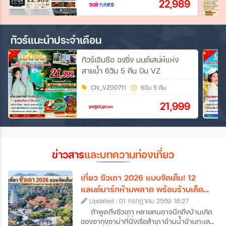
22,989
ทัวร์แนะนำประจำเดือน
ทัวร์เอินซือ ฉงชิ่ง มนต์เสน่ห์แห่ง
สายน้ำ 6วัน 5 คืน บิน VZ
CN_VZ00711
6วัน 5 คืน
21,999
ข่าวสาร
และบทความท่องเที่ยว
เที่ยว ซัวเถา 2026 แบบจัดเต็ม! 12
แลนด์มาร์กห้ามพลาด พร้อมร้านเด็ด
และที่พักดัง
Updated : 01 กรกฎาคม 2569 16:27
ถ้าพูดถึงซัวเถา หลายคนอาจนึกถึงบ้านเกิด
ของอากงอาม่าที่นั่งเรือสำเภาข้ามน้ำข้ามทะเล