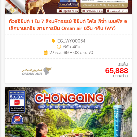
ทัวร์อียิปต์ 1 ใน 7 สิ่งมหัศจรรย์ อียิปต์ ไคโร กีซ่า เมมฟิส อ
เล็กซานเดรีย สายการบิน Oman air 6วัน 4คืน (WY)
EG_WY00054
6วัน 4คืน
27 ธ.ค. 69 - 03 ม.ค. 70
เริ่มต้น
65,888
บาท/ท่าน