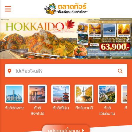
ไปเที่ยวไหนดี?
ค้นหาโปรแกรมทัวร์
คำค้นหา
ทัวร์ฮ่องกง
ทัวร์
ทัวร์ญี่ปุ่น
ทัวร์เกาหลี
ทัวร์
ทัวร
สิงคโปร์
เวียดนาม
โซน
ดูประเทศทั้งหมด