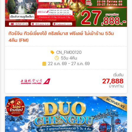
ทัวร์จีน ทัวร์เซี่ยงไฮ้ คริสต์มาส ฟรีเดย์ ไม่เข้าร้าน 5วัน
4คืน (FM)
CN_FM00120
5วัน 4คืน
22 ธ.ค. 69 - 27 ธ.ค. 69
เริ่มต้น
27,888
บาท/ท่าน