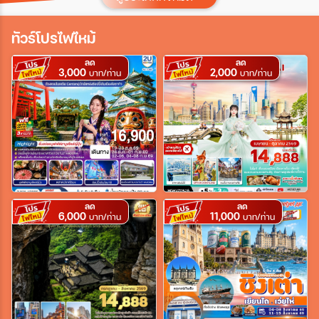
ประเทศ
ทัวร์โปรไฟไหม้
ลด
ลด
3,000
2,000
เมือง
บาท/ท่าน
บาท/ท่าน
สายการบิน
ตั้งแต่วันที่
ลด
ลด
6,000
11,000
บาท/ท่าน
บาท/ท่าน
ถึงวันที่
เฉพาะเดือน