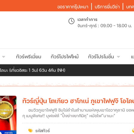
ขอราคากรุ๊ปเหมา
บริการยื่นวีซ่า
บทค
เวลาทำการ
จันทร์-ศุกร์ :
09.00 - 18.00 น.
ทัวร์พรีเมี่ยม
ทัวร์โปรไฟไหม้
ทัวร์โปรโมชั่น
แ
อไดบะ (เที่ยวอิสระ 1 วัน) 6วัน 4คืน (NH)
ทัวร์ญี่ปุ่น โตเกียว ฮาโกเน่ ภูเขาไฟฟูจิ โอไ
ชมวิวภูเขาไฟฟูจิ ชิมไข่ดำในตำนานแห่งหุบเขาโอวาคุดานิ ขอพรวัดอาซากุสะ และศาลเจ้าเมจิ เที่ยวหมู่บ้านน้ำใส ช้อปปิ้งชินจู
กุ เมนูพิเศษ!! บุฟเฟ่ต์ “ปิ้งย่างยากินิคุ” หม้อไฟ“นาเบะ"
รหัสทัวร์