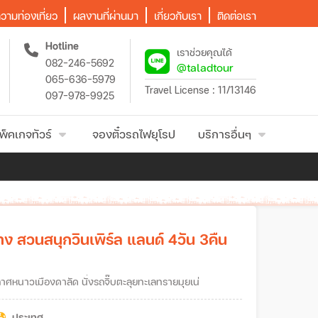
วามท่องเที่ยว
ผลงานที่ผ่านมา
เกี่ยวกับเรา
ติดต่อเรา
Hotline
เราช่วยคุณได้
082-246-5692
@taladtour
065-636-5979
Travel License : 11/13146
097-978-9925
พ็คเกจทัวร์
จองตั๋วรถไฟยุโรป
บริการอื่นๆ
จาง สวนสนุกวินเพิร์ล แลนด์ 4วัน 3คืน
อากาศหนาวเมืองดาลัด นั่งรถจิ๊บตะลุยทะเลทรายมุยเน่
ประเทศ