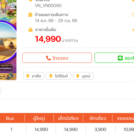
VN_VN00090
กำหนดการเดินทาง
14 ส.ค. 69 - 29 ก.ย. 69
ราคาเริ่มต้น
14,990
บาท/ท่าน
โทรจอง
จองไ
ดาลัด
โฮจิมินห์
มุยเน่
Bus
ผู้ใหญ่
เด็กมีเตียง
พักเดี่ยว
จอยแลน
1
14,990
14,990
3,900
10,9