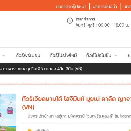
ขอราคากรุ๊ปเหมา
บริการยื่นวีซ่า
บทค
เวลาทำการ
จันทร์-ศุกร์ :
09.00 - 18.00 น.
ทัวร์พรีเมี่ยม
ทัวร์โปรไฟไหม้
ทัวร์โปรโมชั่น
แ
าลัด ญาจาง สวนสนุกวินเพิร์ล แลนด์ 4วัน 3คืน (VN)
ทัวร์เวียดนามใต้ โฮจิมินห์ มุยเน่ ดาลัด ญา
(VN)
นั่งกระเช้าข้ามทะเลสู่เกาะมหัศจรรย์ "วินเพิร์ล แลนด์" สัมผัส
รหัสทัวร์