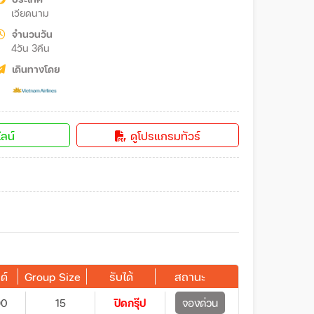
เวียดนาม
จำนวนวัน
4วัน 3คืน
เดินทางโดย
ลน์
ดูโปรแกรมทัวร์
ด์
Group Size
รับได้
สถานะ
90
15
ปิดกรุ๊ป
จองด่วน