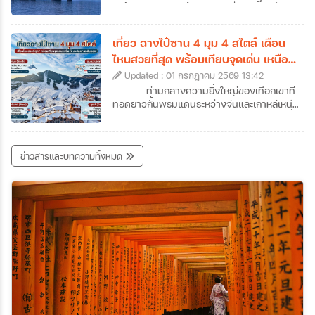
คนอาจจะเคยใช้จูไห่เป็นเพียงทางผ่านไปมาเก๊า
คะนิ้ง (Rime) หรือน้ำค้างแข็งที่เนรมิตให้กิ่งไม้
แต่ถ้าหากได้ลองได้หยุดพักเที่ยวจูไห่และออกไป
ทั้งเกาะกลายเป็นสีขาวโพลนดั่งปะการังหิมะ
สัมผัสแลนด์มาร์คสำคัญ ๆ ของเมืองดูสักครั้ง
ส่องประกายระยิบระยับราวผลึกแก้ว กลายเป็น
เที่ยว ฉางไป๋ซาน 4 มุม 4 สไตล์ เดือน
รับรองได้ว่าจะตกหลุมรักความละเมียดละไมของ
ทิวทัศน์สุดอัศจรรย์ที่งดงามราวกับหลุดออกมา
ไหนสวยที่สุด พร้อมเทียบจุดเด่น เหนือ
เมืองนี้กันอย่างถอนตัวไม่ขึ้นค่ะ ซึ่งเราก็ได้
จากภาพวาดพู่กันจีนซ่อนตัวอยู่ สถานที่แห่งนี้
ใต้ ตะวันตก ตะวันออก
รวบรวมข้อมูลเที่ยวจูไห่ที่น่าสนใจ พร้อมเปิดลิ
Updated : 01 กรกฎาคม 2569 13:42
คือเกาะวูซง (Wusong) เกาะเล็ก ๆ ซึ่งตั้งอยู่ใน
สต์ 7 พิกัดห้ามพลาดที่เมืองชายทะเลสุดโรแมน
แม่น้ำซงฮวา (Songhua) ใกล้กับเมืองจี๋หลิน
ท่ามกลางความยิ่งใหญ่ของเทือกเขาที่
ติกแห่งนี้มาฝากกันค่ะ
(Jilin City) ในประเทศจีนค่ะ หากคุณเป็นคนที่
ทอดยาวกั้นพรมแดนระหว่างจีนและเกาหลีเหนือ
หลงรักความเงียบสงบของฤดูหนาว และการ
"ฉางไป๋ซาน" (Changbaishan) หนึ่งในสถานที่
เดินทางที่เต็มไปด้วยเสน่ห์ของวัฒนธรรมท้อง
ทัวร์จีนจี๋หลินที่สามารถเดินทางไปสัมผัสความ
ถิ่น การวางแผนมาเที่ยวเกาะวูซงเพื่อสัมผัส
มหัศจรรย์ของธรรมชาติได้ตลอดทั้งปี สถานที่
ข่าวสารและบทความทั้งหมด
ปรากฏการณ์อันน่าอัศจรรย์นี้ด้วยตาตัวเองสัก
แห่งนี้ไม่ได้มีเพียงแค่ภูเขาหิมะที่ขาวโพลนในฤดู
ครั้ง คือรางวัลชีวิตที่คุ้มค่าเกินบรรยายอย่าง
หนาว แต่ยังซ่อนเร้นความงามของทะเลสาบ
แน่นอนค่ะ ว่าแล้วก็อย่ารอช้าเพราะเราได้
สีน้ำเงินเข้มบนปากปล่องภูเขาไฟที่สูงที่สุดในจีน
รวบรวม ข้อมูลเที่ยวเกาะวูซง ที่ได้ชื่อว่าเป็น
รวมถึงผืนป่าดึกดำบรรพ์ที่เปลี่ยนสีสันไปตาม
หนึ่งในสี่สิ่งมหัศจรรย์ทางธรรมชาติที่ห้ามพลาด
ฤดูกาลอย่างน่าอัศจรรย์ แน่นอนว่าวันนี้เราจะ
ของจีนมาให้แล้วค่ะ
พาทุกท่านมาทัวร์ฉางไป๋ซานแบบครบทุกซอก
ทุกมุม พร้อมข้อมูลเที่ยวฉางไป๋ซานแบบละเอียด
ไม่ว่าจะเป็นความงามทั้ง 4 ด้านของฉางไป๋ซาน
สถานที่เที่ยวฉางไป๋ซานและกิจกรรมต่าง ๆ เพื่อ
ช่วยให้สามารถวางแผนทริปทัวร์ฉางไป๋ซานได้
อย่างสมบูรณ์แบบที่สุดค่ะ เตรียมตัวให้พร้อม
แล้วมาร่วมเดินทางไปกับเราที่ภูเขาศักดิ์สิทธิ์