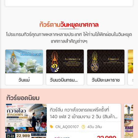
ทัวร์ตาม
วันหยุดเทศกาล
โปรแกรมทัวร์คุณภาพหลากหลายประเทศ ให้ท่านได้พักผ่อนในวันหยุด
เทศกาลสำคัญต่างๆ
วันแม่
วันนวมินทรมหาราช
วันปิยะมหาราช
วั
ทัวร์ยอดนิยม
ทัวร์จีน กวางโจวเทรดแฟร์ครั้งที่
140 เฟส 2 เข้าขมงาน 2 วัน (สินค้า
สำหรับบ้านและไลฟ์สไตล์คุณภาพ)
CN_AQ00107
4วัน 2คืน
#ทัวร์ไม่ลงร้าน 4วัน 2คืน (AQ)