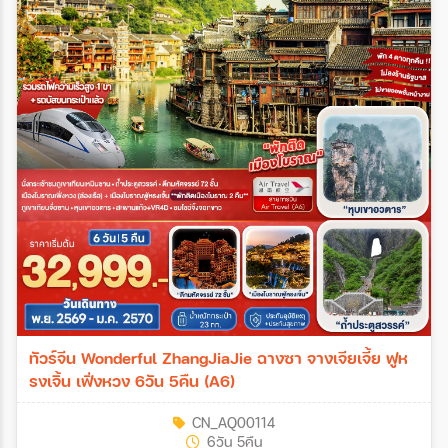
ทัวร์จีน Wonderful ZhangJiaJie ฉางซา จางเจียเจี้ย ฟูห
รงเจิ้น เฟิ่งหวง 6วัน 5คืน (A6)
CN_AQ00114
6วัน 5คืน