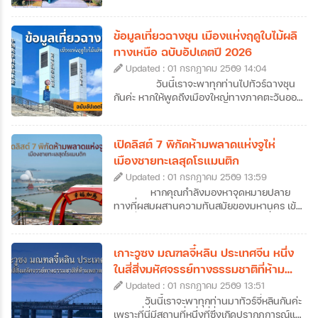
กันมา ที่นี่คือเมืองต้นทางที่บรรพบุรุษชาว
แต้จิ๋วเคยลงเรือมาตั้งรกรากในไทย แต่ปัจจุบัน
ซัวเถาไม่ได้เป็นเพียงแค่จุดเริ่มต้นของการ
ข้อมูลเที่ยวฉางชุน เมืองแห่งฤดูใบไม้ผลิ
อพยพมายังเมืองไทย เพราะซัวเถาคือดินแดน
ทางเหนือ ฉบับอัปเดตปี 2026
ของวัฒนธรรมแต้จิ๋วแท้ ๆ ที่มีทั้งวัดโบราณ
Updated : 01 กรกฎาคม 2569 14:04
อายุนับร้อยปี ถนนเก่าที่เต็มไปด้วยกลิ่นอาย
ประวัติศาสตร์ อาหารพื้นเมืองรสเลิศ ศาลเจ้า
วันนี้เราจะพาทุกท่านไปทัวร์ฉางชุน
ศักดิ์สิทธิ์ รวมไปถึงฮวงจุ้ยของเมืองที่ดีเยี่ยม
กันค่ะ หากให้พูดถึงเมืองใหญ่ทางภาคตะวันออก
อีกทั้งยังเป็นเป็นต้นกำเนิดของเทพเจ้าหลาย
เฉียงเหนือของจีน หลายคนอาจนึกถึงภาพของ
องค์ที่คนไทยรู้จักกันดี จึงไม่น่าแปลกใจที่สายมู
หิมะขาวโพลนและอากาศหนาวจัด แต่ฉางชุน
สายบุญ และนักท่องเที่ยวที่อยากสัมผัสจีนแบบ
เป็นเมืองที่ได้รับฉายาว่า “เมืองแห่งฤดูใบไม้ผลิ
เปิดลิสต์ 7 พิกัดห้ามพลาดแห่งจูไห่
โลคอลจะหลงรักที่นี่ได้ไม่ยาก ซึ่งวันนี้เราก็จะพา
แห่งภาคเหนือ” ความพิเศษของเมืองนี้คืออะไร?
เมืองชายทะเลสุดโรแมนติก
ทุกคนไปทัวร์ซัวเถากันแบบจัดเต็ม ที่มีทั้งข้อมูล
ทำไมถึงได้รับการขนานนามว่าเป็นเมืองแห่งฤดู
เที่ยวซัวเถา 12 ที่เที่ยวไฮไลต์ พร้อมลิสต์ร้าน
Updated : 01 กรกฎาคม 2569 13:59
ใบไม้ผลิแห่งภาคเหนือ วันนี้เราจะพาไปหาคำ
เด็ดและที่พักมาแนะนำไว้ให้ครบ ให้เราสามารถ
ตอบกันค่ะ นอกจากนี้เราก็ยังทำการรวบรวม
หากคุณกำลังมองหาจุดหมายปลาย
วางแผนเที่ยวกันได้ง่าย ๆ แบบครบจบในที่
ข้อมูลเที่ยวฉางชุนฉบับอัปเดตปี 2026 ที่จะพา
ทางที่ผสมผสานความทันสมัยของมหานคร เข้า
เดียวกันเลยค่ะ
ทุกท่านไปสู่จุดหมายปลายทางใหม่ของการทัวร์
กับกลิ่นอายความโรแมนติกของเสียงคลื่น การ
ฉางชุนแบบครบทุกมิติ ไม่ว่าจะเป็นแลนด์มาร์ก
วางแผนมาทัวร์จูไห่คือคำตอบที่ไม่ควรมองข้าม
สำคัญ แหล่งพักผ่อน หรือย่านไลฟ์สไตล์มาฝาก
เลยค่ะ เมืองชายฝั่งทะเลแห่งนี้ไม่ได้มีดีแค่เป็น
เกาะวูซง มณฑลจี๋หลิน ประเทศจีน หนึ่ง
กันด้วย ว่าแล้วก็เตรียมตัวออกเดินทางไปเยือน
เขตเศรษฐกิจพิเศษที่คึกคัก แต่ยังมีเสน่ห์เฉพาะ
ในสี่สิ่งมหัศจรรย์ทางธรรมชาติที่ห้าม
เมืองหลวงแห่งมณฑลจี๋หลินที่ฉางชุนกันได้เลย
ตัวด้วยถนนสายยาวเลียบหาด สวนสาธารณะ
พลาดของจีน
ค่ะ
Updated : 01 กรกฎาคม 2569 13:51
เขียวขจีที่แทรกตัวอยู่ทุกมุมเมือง และ
บรรยากาศที่ดูผ่อนคลายกว่าเมืองใหญ่ข้าง
วันนี้เราจะพาทุกท่านมาทัวร์จี๋หลินกันค่ะ
เคียงอย่างกวางโจวหรือเซินเจิ้น ถึงแม้ว่าหลาย
เพราะที่นี่มีสถานที่หนึ่งที่ซึ่งเกิดปรากฏการณ์แม่