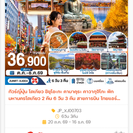
ทัวร์ญี่ปุ่น โตเกียว ชิซุโอะกะ คามาคุระ คาวากุจิโกะ พัก
มหานครโตเกียว 2 คืน 6 วัน 3 คืน สายการบิน ไทยแอร์
เอเชีย เอ็กซ์ 6วัน 3คืน (XJ)
JP_XJ00703
6วัน 3คืน
20 ต.ค. 69 - 16 ธ.ค. 69