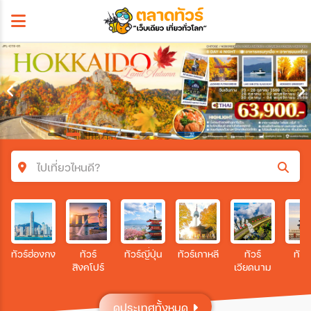
ไปเที่ยวไหนดี?
ค้นหาโปรแกรมทัวร์
คำค้นหา
ทัวร์ฮ่องกง
ทัวร์
ทัวร์ญี่ปุ่น
ทัวร์เกาหลี
ทัวร์
ทัวร
สิงคโปร์
เวียดนาม
โซน
ดูประเทศทั้งหมด