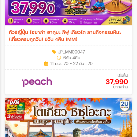
ทัวร์ญี่ปุ่น โอซาก้า ฮาคุบะ กิฟุ เกียวโต ลานกิจกรรมหิมะ
(เที่ยวครบทุกวัน) 6วัน 4คืน (MM)
JP_MM00047
6วัน 4คืน
11 ม.ค. 70 - 22 มี.ค. 70
เริ่มต้น
37,990
บาท/ท่าน