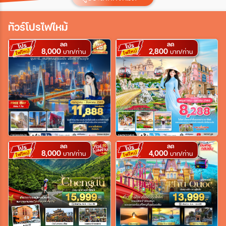
ประเทศ
ทัวร์โปรไฟไหม้
ลด
ลด
8,000
2,800
เมือง
บาท/ท่าน
บาท/ท่าน
สายการบิน
ตั้งแต่วันที่
ลด
ลด
8,000
4,000
บาท/ท่าน
บาท/ท่าน
ถึงวันที่
เฉพาะเดือน