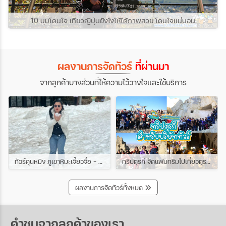
10 มุมโดนใจ เที่ยวญี่ปุ่นยังไงให้ได้ภาพสวย โดนใจแน่นอน
ผลงานการจัดทัวร์
ที่ผ่านมา
จากลูกค้าบางส่วนที่ให้ความไว้วางใจและใช้บริการ
ทัวร์คุนหมิง ภูเขาหิมะเจี้ยวจื่อ - ชมดอกซากุระเขาหยวนทง 4วัน 3คืน ช่วง มีนาคม
ทริปตุรกี จัดแฟมทริมไปเที่ยวตุรกีกับเหล่าบรรดาบริษัททัวร์ และเอเยนต์ทัวร์ ทริปนี้ขึ้นบอลลูนสนุกมาก
ผลงานการจัดทัวร์ทั้งหมด
คำชมจากลูกค้าของเรา