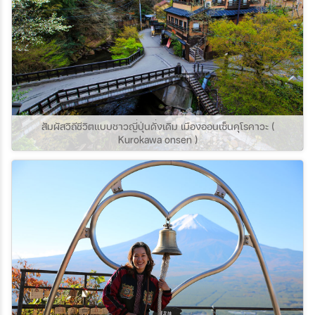
สัมผัสวิถีชีวิตแบบชาวญี่ปุ่นดั่งเดิม เมืองออนเซ็นคุโรคาวะ (
Kurokawa onsen )