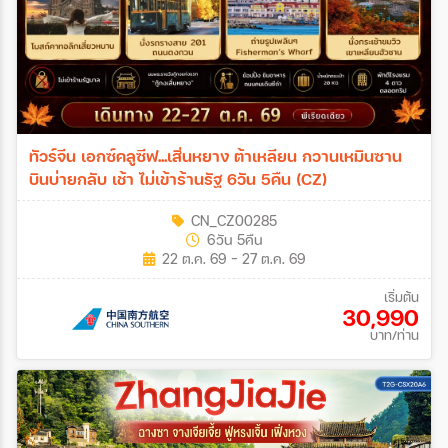
ทัวร์จีน เอกซ์คลูซีฟ...เสิ่นหยาง ต้าเหลียน กวานเหมินซาน
บินบ่ายกลับ เช้า ไม่เข้าร้านรัฐ 6วัน 5คืน (CZ)
CN_CZ00285
6วัน 5คืน
22 ต.ค. 69 - 27 ต.ค. 69
เริ่มต้น
30,990
บาท/ท่าน