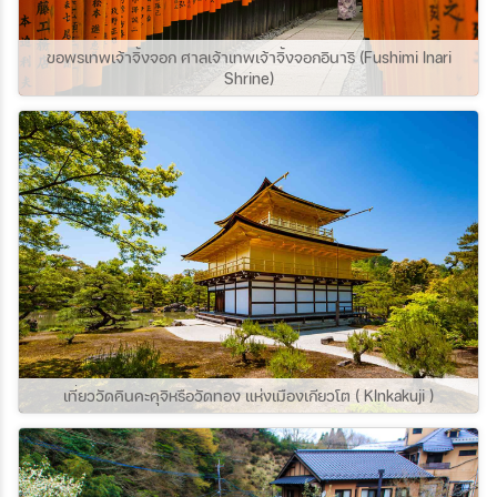
แห่งนี้กันค่ะ
ขอพรเทพเจ้าจิ้งจอก ศาลเจ้าเทพเจ้าจิ้งจอกอินาริ (Fushimi Inari
Shrine)
เที่ยววัดคินคะคุจิหรือวัดทอง แห่งเมืองเกียวโต ( KInkakuji )