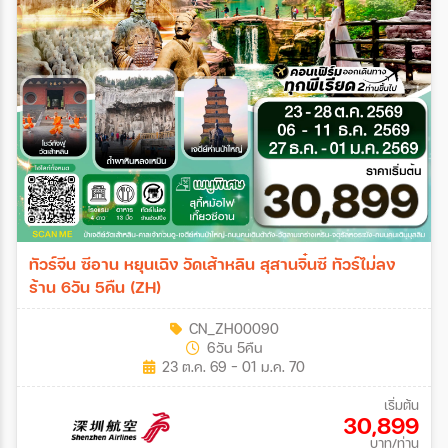
ทัวร์จีน ซีอาน หยุนเฉิง วัดเส้าหลิน สุสานจิ๋นซี ทัวร์ไม่ลง
ร้าน 6วัน 5คืน (ZH)
CN_ZH00090
6วัน 5คืน
23 ต.ค. 69 - 01 ม.ค. 70
เริ่มต้น
30,899
บาท/ท่าน