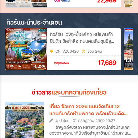
22,989
ทัวร์แนะนำประจำเดือน
ทัวร์จีน เฉิงตู-ปี้เผิงโกว หมีแพนด้า
ปีนตึก วัดต้าสือ ถนนคนเดินชุนซีลู่
3วัน 2คืน (VZ)
CN_VZ00426
3วัน 2คืน
17,689
ข่าวสาร
และบทความท่องเที่ยว
เที่ยว ซัวเถา 2026 แบบจัดเต็ม! 12
แลนด์มาร์กห้ามพลาด พร้อมร้านเด็ด
และที่พักดัง
Updated : 01 กรกฎาคม 2569 16:27
ถ้าพูดถึงซัวเถา หลายคนอาจนึกถึงบ้านเกิด
ของอากงอาม่าที่นั่งเรือสำเภาข้ามน้ำข้ามทะเล