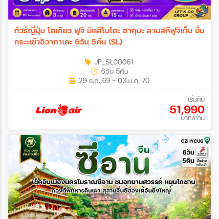
ทัวร์ญี่ปุ่น โตเกียว ฟูจิ มัตสึโมโตะ ฮาคุบะ ลานสกีฟูจิเท็น ขึ้น
กระะเช้าอิวาทาเกะ 6วัน 5คืน (SL)
JP_SL00061
6วัน 5คืน
29 ธ.ค. 69 - 03 ม.ค. 70
เริ่มต้น
51,990
บาท/ท่าน