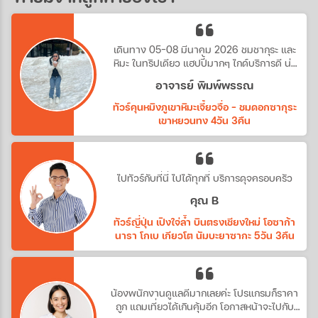
เดินทาง 05-08 มีนาคม 2026 ชมชากุระ และ
หิมะ ในทริปเดียว แฮปปี้มากๆ ไกด์บริการดี น่า
รัก
อาจารย์ พิมพ์พรรณ
ทัวร์คุนหมิงภูเขาหิมะเจี้ยวจื่อ - ชมดอกซากุระ
เขาหยวนทง 4วัน 3คืน
ไปทัวร์กับที่นี่ ไปได้ทุกที่ บริการดุจครอบครัว
คุณ B
ทัวร์ญี่ปุ่น เปิงใจ่ล้ำ บินตรงเชียงใหม่ โอซาก้า
นารา โกเบ เกียวโต นัมบะยาซากะ 5วัน 3คืน
น้องพนักงานดูแลดีมากเลยค่ะ โปรแกรมก็ราคา
ถูก แถมเที่ยวได้เกินคุ้มอีก โอกาสหน้าจะไปกับ