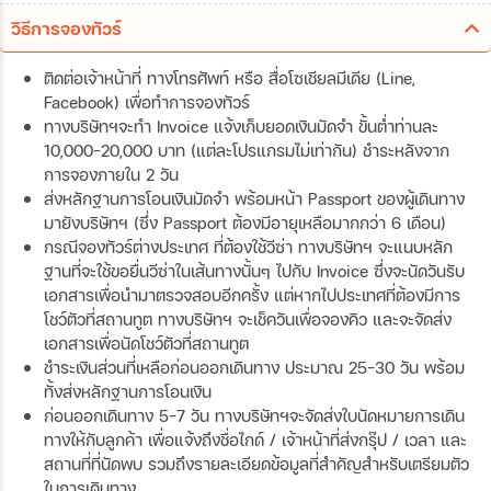
วิธีการจองทัวร์
ติดต่อเจ้าหน้าที่ ทางโทรศัพท์ หรือ สื่อโซเชียลมีเดีย (Line,
Facebook) เพื่อทำการจองทัวร์
ทางบริษัทฯจะทำ Invoice แจ้งเก็บยอดเงินมัดจำ ขั้นต่ำท่านละ
10,000-20,000 บาท (แต่ละโปรแกรมไม่เท่ากัน) ชำระหลังจาก
การจองภายใน 2 วัน
ส่งหลักฐานการโอนเงินมัดจำ พร้อมหน้า Passport ของผู้เดินทาง
มายังบริษัทฯ (ซึ่ง Passport ต้องมีอายุเหลือมากกว่า 6 เดือน)
กรณีจองทัวร์ต่างประเทศ ที่ต้องใช้วีซ่า ทางบริษัทฯ จะแนบหลัก
ฐานที่จะใช้ขอยื่นวีซ่าในเส้นทางนั้นๆ ไปกับ Invoice ซึ่งจะนัดวันรับ
เอกสารเพื่อนำมาตรวจสอบอีกครั้ง แต่หากไปประเทศที่ต้องมีการ
โชว์ตัวที่สถานทูต ทางบริษัทฯ จะเช็ควันเพื่อจองคิว และจะจัดส่ง
เอกสารเพื่อนัดโชว์ตัวที่สถานทูต
ชำระเงินส่วนที่เหลือก่อนออกเดินทาง ประมาณ 25-30 วัน พร้อม
ทั้งส่งหลักฐานการโอนเงิน
ก่อนออกเดินทาง 5-7 วัน ทางบริษัทฯจะจัดส่งใบนัดหมายการเดิน
ทางให้กับลูกค้า เพื่อแจ้งถึงชื่อไกด์ / เจ้าหน้าที่ส่งกรุ๊ป / เวลา และ
สถานที่ที่นัดพบ รวมถึงรายละเอียดข้อมูลที่สำคัญสำหรับเตรียมตัว
ในการเดินทาง