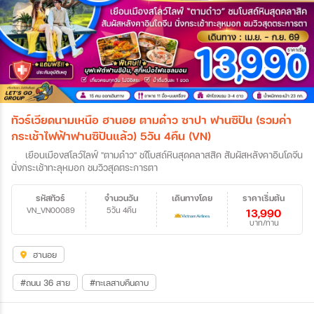
ทัวร์เวียดนามเหนือ ฮานอย ตามด๋าว ซาปา ฟานซิปัน (รวมค่า
กระเช้าไฟฟ้าฟานซิปันแล้ว) 5วัน 4คืน (VN)
เยือนเมืองสโลว์ไลฟ์ "ตามด๋าว" ชใโบสถ์หินสุดคลาสสิค สัมผัสหลังคาอินโดจีน
นั่งกระเช้าทะลุหมอก ชมวิวสุดตระการตา
รหัสทัวร์
จำนวนวัน
เดินทางโดย
ราคาเริ่มต้น
VN_VN00089
5วัน 4คืน
13,990
บาท/ท่าน
ฮานอย
#ถนน 36 สาย
#ทะเลสาบคืนดาบ