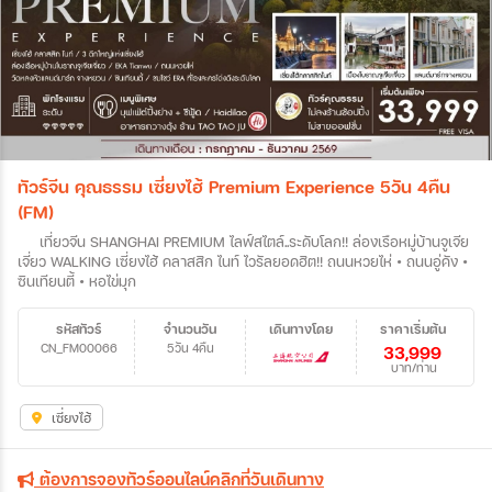
ทัวร์จีน คุณธรรม เซี่ยงไฮ้ Premium Experience 5วัน 4คืน
(FM)
เที่ยวจีน SHANGHAI PREMIUM ไลฟ์สไตล์..ระดับโลก!! ล่องเรือหมู่บ้านจูเจีย
เจี่ยว WALKING เซี่ยงไฮ้ คลาสสิก ไนท์ ไวรัลยอดฮิต!! ถนนหวยไห่ • ถนนอู่คัง •
ซินเทียนตี้ • หอไข่มุก
รหัสทัวร์
จำนวนวัน
เดินทางโดย
ราคาเริ่มต้น
CN_FM00066
5วัน 4คืน
33,999
บาท/ท่าน
เซี่ยงไฮ้
ต้องการจองทัวร์ออนไลน์คลิกที่วันเดินทาง