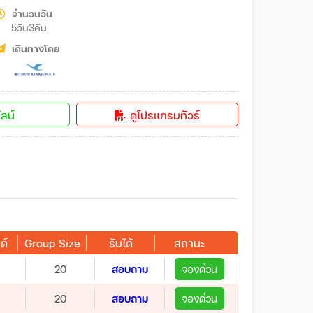
จำนวนวัน
5วัน3คืน
เดินทางโดย
ลน์
ดูโปรแกรมทัวร์
ด์
Group Size
รับได้
สถานะ
20
สอบถาม
จองด่วน
20
สอบถาม
จองด่วน