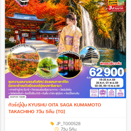
ทัวร์ญี่ปุ่น KYUSHU OITA SAGA KUMAMOTO
TAKACHIHO 7วัน 5คืน [TG]
JP_TG00528
7วัน 5คืน