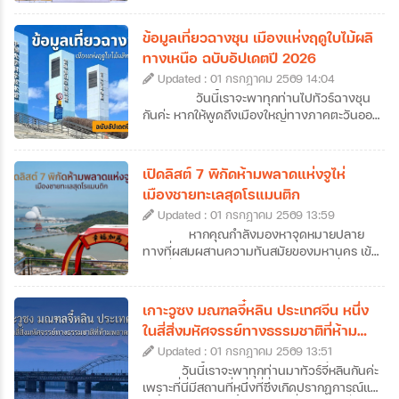
แต้จิ๋วเคยลงเรือมาตั้งรกรากในไทย แต่ปัจจุบัน
ซัวเถาไม่ได้เป็นเพียงแค่จุดเริ่มต้นของการ
ข้อมูลเที่ยวฉางชุน เมืองแห่งฤดูใบไม้ผลิ
อพยพมายังเมืองไทย เพราะซัวเถาคือดินแดน
ทางเหนือ ฉบับอัปเดตปี 2026
ของวัฒนธรรมแต้จิ๋วแท้ ๆ ที่มีทั้งวัดโบราณ
Updated : 01 กรกฎาคม 2569 14:04
อายุนับร้อยปี ถนนเก่าที่เต็มไปด้วยกลิ่นอาย
ประวัติศาสตร์ อาหารพื้นเมืองรสเลิศ ศาลเจ้า
วันนี้เราจะพาทุกท่านไปทัวร์ฉางชุน
ศักดิ์สิทธิ์ รวมไปถึงฮวงจุ้ยของเมืองที่ดีเยี่ยม
กันค่ะ หากให้พูดถึงเมืองใหญ่ทางภาคตะวันออก
อีกทั้งยังเป็นเป็นต้นกำเนิดของเทพเจ้าหลาย
เฉียงเหนือของจีน หลายคนอาจนึกถึงภาพของ
องค์ที่คนไทยรู้จักกันดี จึงไม่น่าแปลกใจที่สายมู
หิมะขาวโพลนและอากาศหนาวจัด แต่ฉางชุน
สายบุญ และนักท่องเที่ยวที่อยากสัมผัสจีนแบบ
เป็นเมืองที่ได้รับฉายาว่า “เมืองแห่งฤดูใบไม้ผลิ
เปิดลิสต์ 7 พิกัดห้ามพลาดแห่งจูไห่
โลคอลจะหลงรักที่นี่ได้ไม่ยาก ซึ่งวันนี้เราก็จะพา
แห่งภาคเหนือ” ความพิเศษของเมืองนี้คืออะไร?
เมืองชายทะเลสุดโรแมนติก
ทุกคนไปทัวร์ซัวเถากันแบบจัดเต็ม ที่มีทั้งข้อมูล
ทำไมถึงได้รับการขนานนามว่าเป็นเมืองแห่งฤดู
เที่ยวซัวเถา 12 ที่เที่ยวไฮไลต์ พร้อมลิสต์ร้าน
Updated : 01 กรกฎาคม 2569 13:59
ใบไม้ผลิแห่งภาคเหนือ วันนี้เราจะพาไปหาคำ
เด็ดและที่พักมาแนะนำไว้ให้ครบ ให้เราสามารถ
ตอบกันค่ะ นอกจากนี้เราก็ยังทำการรวบรวม
หากคุณกำลังมองหาจุดหมายปลาย
วางแผนเที่ยวกันได้ง่าย ๆ แบบครบจบในที่
ข้อมูลเที่ยวฉางชุนฉบับอัปเดตปี 2026 ที่จะพา
ทางที่ผสมผสานความทันสมัยของมหานคร เข้า
เดียวกันเลยค่ะ
ทุกท่านไปสู่จุดหมายปลายทางใหม่ของการทัวร์
กับกลิ่นอายความโรแมนติกของเสียงคลื่น การ
ฉางชุนแบบครบทุกมิติ ไม่ว่าจะเป็นแลนด์มาร์ก
วางแผนมาทัวร์จูไห่คือคำตอบที่ไม่ควรมองข้าม
สำคัญ แหล่งพักผ่อน หรือย่านไลฟ์สไตล์มาฝาก
เลยค่ะ เมืองชายฝั่งทะเลแห่งนี้ไม่ได้มีดีแค่เป็น
เกาะวูซง มณฑลจี๋หลิน ประเทศจีน หนึ่ง
กันด้วย ว่าแล้วก็เตรียมตัวออกเดินทางไปเยือน
เขตเศรษฐกิจพิเศษที่คึกคัก แต่ยังมีเสน่ห์เฉพาะ
ในสี่สิ่งมหัศจรรย์ทางธรรมชาติที่ห้าม
เมืองหลวงแห่งมณฑลจี๋หลินที่ฉางชุนกันได้เลย
ตัวด้วยถนนสายยาวเลียบหาด สวนสาธารณะ
พลาดของจีน
ค่ะ
Updated : 01 กรกฎาคม 2569 13:51
เขียวขจีที่แทรกตัวอยู่ทุกมุมเมือง และ
บรรยากาศที่ดูผ่อนคลายกว่าเมืองใหญ่ข้าง
วันนี้เราจะพาทุกท่านมาทัวร์จี๋หลินกันค่ะ
เคียงอย่างกวางโจวหรือเซินเจิ้น ถึงแม้ว่าหลาย
เพราะที่นี่มีสถานที่หนึ่งที่ซึ่งเกิดปรากฏการณ์แม่