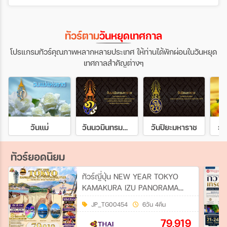
ทัวร์ตาม
วันหยุดเทศกาล
โปรแกรมทัวร์คุณภาพหลากหลายประเทศ ให้ท่านได้พักผ่อนในวันหยุด
เทศกาลสำคัญต่างๆ
วันแม่
วันนวมินทรมหาราช
วันปิยะมหาราช
วั
ทัวร์ยอดนิยม
ทัวร์ญี่ปุ่น NEW YEAR TOKYO
KAMAKURA IZU PANORAMA
FUJI 6วัน 4คืน (TG)
JP_TG00454
6วัน 4คืน
79,919