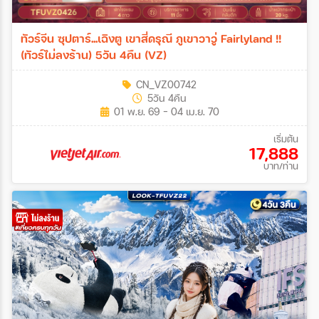
ทัวร์จีน ซุปตาร์...เฉิงตู เขาสี่ดรุณี ภูเขาวาวู่ Fairlyland !!
(ทัวร์ไม่ลงร้าน) 5วัน 4คืน (VZ)
CN_VZ00742
5วัน 4คืน
01 พ.ย. 69 - 04 เม.ย. 70
เริ่มต้น
17,888
บาท/ท่าน