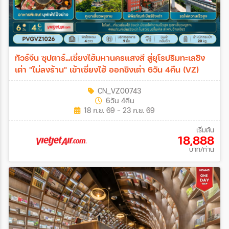
ทัวร์จีน ซุปตาร์...เซี่ยงไฮ้มหานครแสงสี สู่ยุโรปริมทะเลชิง
เต่า "ไม่ลงร้าน" เข้าเซี่ยงไฮ้ ออกชิงเต่า 6วัน 4คืน (VZ)
CN_VZ00743
6วัน 4คืน
18 ก.ย. 69 - 23 ก.ย. 69
เริ่มต้น
18,888
บาท/ท่าน