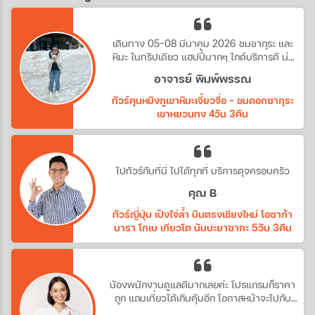
เดินทาง 05-08 มีนาคม 2026 ชมชากุระ และ
หิมะ ในทริปเดียว แฮปปี้มากๆ ไกด์บริการดี น่า
รัก
อาจารย์ พิมพ์พรรณ
ทัวร์คุนหมิงภูเขาหิมะเจี้ยวจื่อ - ชมดอกซากุระ
เขาหยวนทง 4วัน 3คืน
ไปทัวร์กับที่นี่ ไปได้ทุกที่ บริการดุจครอบครัว
คุณ B
ทัวร์ญี่ปุ่น เปิงใจ่ล้ำ บินตรงเชียงใหม่ โอซาก้า
นารา โกเบ เกียวโต นัมบะยาซากะ 5วัน 3คืน
น้องพนักงานดูแลดีมากเลยค่ะ โปรแกรมก็ราคา
ถูก แถมเที่ยวได้เกินคุ้มอีก โอกาสหน้าจะไปกับ
ทางบริษัทอีกค่ะ