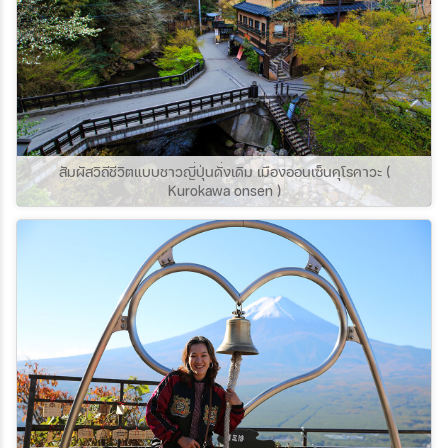
สัมผัสวิถีชีวิตแบบชาวญี่ปุ่นดั่งเดิม เมืองออนเซ็นคุโรคาวะ (
Kurokawa onsen )