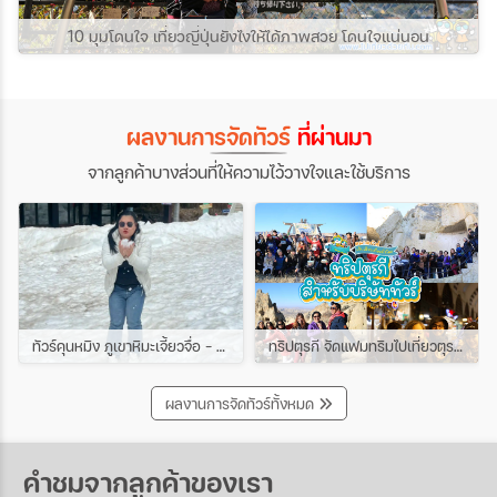
10 มุมโดนใจ เที่ยวญี่ปุ่นยังไงให้ได้ภาพสวย โดนใจแน่นอน
ผลงานการจัดทัวร์
ที่ผ่านมา
จากลูกค้าบางส่วนที่ให้ความไว้วางใจและใช้บริการ
ทัวร์คุนหมิง ภูเขาหิมะเจี้ยวจื่อ - ชมดอกซากุระเขาหยวนทง 4วัน 3คืน ช่วง มีนาคม
ทริปตุรกี จัดแฟมทริมไปเที่ยวตุรกีกับเหล่าบรรดาบริษัททัวร์ และเอเยนต์ทัวร์ ทริปนี้ขึ้นบอลลูนสนุกมาก
ผลงานการจัดทัวร์ทั้งหมด
คำชมจากลูกค้าของเรา