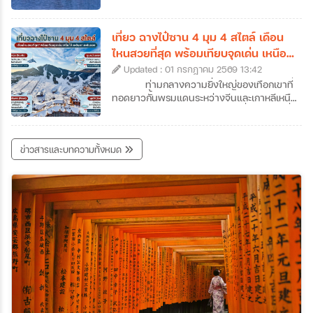
คนอาจจะเคยใช้จูไห่เป็นเพียงทางผ่านไปมาเก๊า
คะนิ้ง (Rime) หรือน้ำค้างแข็งที่เนรมิตให้กิ่งไม้
แต่ถ้าหากได้ลองได้หยุดพักเที่ยวจูไห่และออกไป
ทั้งเกาะกลายเป็นสีขาวโพลนดั่งปะการังหิมะ
สัมผัสแลนด์มาร์คสำคัญ ๆ ของเมืองดูสักครั้ง
ส่องประกายระยิบระยับราวผลึกแก้ว กลายเป็น
เที่ยว ฉางไป๋ซาน 4 มุม 4 สไตล์ เดือน
รับรองได้ว่าจะตกหลุมรักความละเมียดละไมของ
ทิวทัศน์สุดอัศจรรย์ที่งดงามราวกับหลุดออกมา
ไหนสวยที่สุด พร้อมเทียบจุดเด่น เหนือ
เมืองนี้กันอย่างถอนตัวไม่ขึ้นค่ะ ซึ่งเราก็ได้
จากภาพวาดพู่กันจีนซ่อนตัวอยู่ สถานที่แห่งนี้
ใต้ ตะวันตก ตะวันออก
รวบรวมข้อมูลเที่ยวจูไห่ที่น่าสนใจ พร้อมเปิดลิ
Updated : 01 กรกฎาคม 2569 13:42
คือเกาะวูซง (Wusong) เกาะเล็ก ๆ ซึ่งตั้งอยู่ใน
สต์ 7 พิกัดห้ามพลาดที่เมืองชายทะเลสุดโรแมน
แม่น้ำซงฮวา (Songhua) ใกล้กับเมืองจี๋หลิน
ท่ามกลางความยิ่งใหญ่ของเทือกเขาที่
ติกแห่งนี้มาฝากกันค่ะ
(Jilin City) ในประเทศจีนค่ะ หากคุณเป็นคนที่
ทอดยาวกั้นพรมแดนระหว่างจีนและเกาหลีเหนือ
หลงรักความเงียบสงบของฤดูหนาว และการ
"ฉางไป๋ซาน" (Changbaishan) หนึ่งในสถานที่
เดินทางที่เต็มไปด้วยเสน่ห์ของวัฒนธรรมท้อง
ทัวร์จีนจี๋หลินที่สามารถเดินทางไปสัมผัสความ
ถิ่น การวางแผนมาเที่ยวเกาะวูซงเพื่อสัมผัส
มหัศจรรย์ของธรรมชาติได้ตลอดทั้งปี สถานที่
ข่าวสารและบทความทั้งหมด
ปรากฏการณ์อันน่าอัศจรรย์นี้ด้วยตาตัวเองสัก
แห่งนี้ไม่ได้มีเพียงแค่ภูเขาหิมะที่ขาวโพลนในฤดู
ครั้ง คือรางวัลชีวิตที่คุ้มค่าเกินบรรยายอย่าง
หนาว แต่ยังซ่อนเร้นความงามของทะเลสาบ
แน่นอนค่ะ ว่าแล้วก็อย่ารอช้าเพราะเราได้
สีน้ำเงินเข้มบนปากปล่องภูเขาไฟที่สูงที่สุดในจีน
รวบรวม ข้อมูลเที่ยวเกาะวูซง ที่ได้ชื่อว่าเป็น
รวมถึงผืนป่าดึกดำบรรพ์ที่เปลี่ยนสีสันไปตาม
หนึ่งในสี่สิ่งมหัศจรรย์ทางธรรมชาติที่ห้ามพลาด
ฤดูกาลอย่างน่าอัศจรรย์ แน่นอนว่าวันนี้เราจะ
ของจีนมาให้แล้วค่ะ
พาทุกท่านมาทัวร์ฉางไป๋ซานแบบครบทุกซอก
ทุกมุม พร้อมข้อมูลเที่ยวฉางไป๋ซานแบบละเอียด
ไม่ว่าจะเป็นความงามทั้ง 4 ด้านของฉางไป๋ซาน
สถานที่เที่ยวฉางไป๋ซานและกิจกรรมต่าง ๆ เพื่อ
ช่วยให้สามารถวางแผนทริปทัวร์ฉางไป๋ซานได้
อย่างสมบูรณ์แบบที่สุดค่ะ เตรียมตัวให้พร้อม
แล้วมาร่วมเดินทางไปกับเราที่ภูเขาศักดิ์สิทธิ์
แห่งนี้กันค่ะ