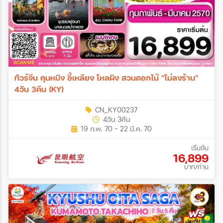
ทัวร์จีน คุนหมิง อี้เหลียง โหลผิง สวนดอกไม้ "ไม่ลงร้าน"
4วัน 3คืน (KY)
CN_KY00237
4วัน 3คืน
19 ก.พ. 70 - 22 มี.ค. 70
เริ่มต้น
16,899
บาท/ท่าน