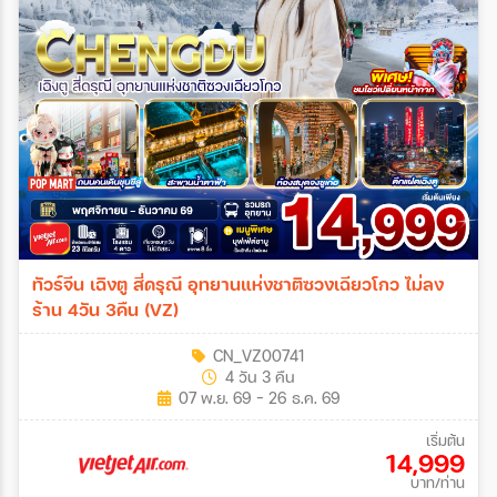
ทัวร์จีน เฉิงตู สี่ดรุณี อุทยานแห่งชาติซวงเฉียวโกว ไม่ลง
ร้าน 4วัน 3คืน (VZ)
CN_VZ00741
4 วัน 3 คืน
07 พ.ย. 69 - 26 ธ.ค. 69
เริ่มต้น
14,999
บาท/ท่าน