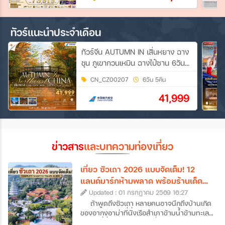
ทัวร์แนะนำประจำเดือน
ทัวร์จีน AUTUMN IN เสิ่นหยาง ฉาง
ชุน ภูเขากวนเหมิน ฉางไป๋ซาน 6วัน
5คืน (CZ)
CN_CZ00207
6วัน 5คืน
41,999
ข่าวสาร
และบทความท่องเที่ยว
เที่ยว ซัวเถา 2026 แบบจัดเต็ม! 12
แลนด์มาร์กห้ามพลาด พร้อมร้านเด็ด
และที่พักดัง
Updated : 01 กรกฎาคม 2569 16:27
ถ้าพูดถึงซัวเถา หลายคนอาจนึกถึงบ้านเกิด
ของอากงอาม่าที่นั่งเรือสำเภาข้ามน้ำข้ามทะเล
กันมา ที่นี่คือเมืองต้นทางที่บรรพบุรุษชาว