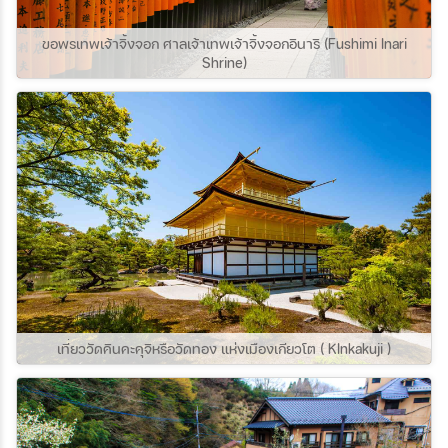
ขอพรเทพเจ้าจิ้งจอก ศาลเจ้าเทพเจ้าจิ้งจอกอินาริ (Fushimi Inari
Shrine)
เที่ยววัดคินคะคุจิหรือวัดทอง แห่งเมืองเกียวโต ( KInkakuji )