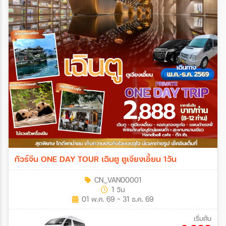
ทัวร์จีน ONE DAY TOUR เฉินตู ตูเจียงเอี้ยน 1วัน
CN_VAN00001
1 วัน
01 พ.ค. 69 - 31 ธ.ค. 69
เริ่มต้น