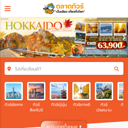
ไปเที่ยวไหนดี?
ค้นหาโปรแกรมทัวร์
คำค้นหา
ทัวร์ฮ่องกง
ทัวร์
ทัวร์ญี่ปุ่น
ทัวร์เกาหลี
ทัวร์
ทัวร
สิงคโปร์
เวียดนาม
โซน
ดูประเทศทั้งหมด