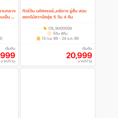
ดนามกลาง
ทัวร์จีน มหัศจรรย์...หยีชาง อู่ฮั่น สวน
อนเซ็น 5
ดอกไม้ฮวาป๋อฮุ่ย 5 วัน 4 คืน
CN_9H00059
5วัน 4คืน
70
13 ก.ย. 69 - 24 ธ.ค. 69
เริ่มต้น
เริ่มต้น
,999
20,999
บาท/ท่าน
บาท/ท่าน