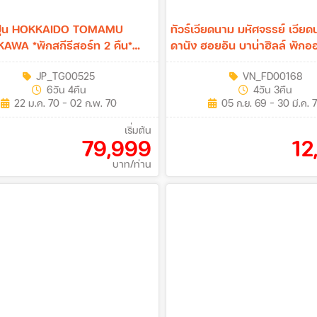
ี่ปุ่น HOKKAIDO TOMAMU
ทัวร์เวียดนาม มหัศจรรย์ เวีย
AWA *พักสกีรีสอร์ท 2 คืน*
ดานัง ฮอยอัน บาน่าฮิลล์ พักอ
ืน (TG)
ดาว 4วัน 3คืน (FD)
JP_TG00525
VN_FD00168
6วัน 4คืน
4วัน 3คืน
22 ม.ค. 70 - 02 ก.พ. 70
05 ก.ย. 69 - 30 มี.ค. 
เริ่มต้น
79,999
12
บาท/ท่าน