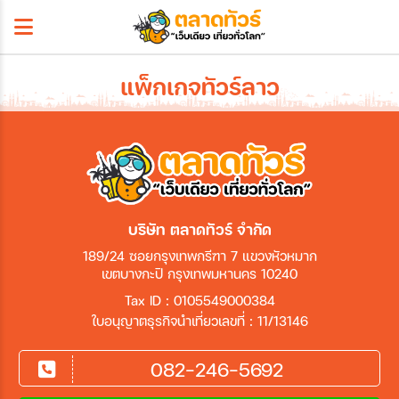
แพ็กเกจทัวร์ลาว
บริษัท ตลาดทัวร์ จำกัด
189/24 ซอยกรุงเทพกรีฑา 7 แขวงหัวหมาก
เขตบางกะปิ กรุงเทพมหานคร 10240
Tax ID : 0105549000384
ใบอนุญาตธุรกิจนำเที่ยวเลขที่ : 11/13146
082-246-5692