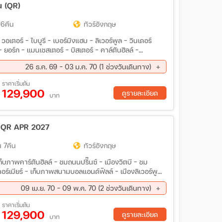
น (QR)
 6คืน
ทัวร์อังกฤษ
เตอร์ – ไบบูรี – เบอร์มิงแฮม – ลิเวอร์พูล – วินเดอร์
 – ยอร์ก – แมนเชสเตอร์ – บิสเตอร์ - คาล์ตันฮิลล์ –
ภาสก็อตแลนด์ – ร้าน The Elephant House – ถนนปริ๊นซ์
26 ธ.ค. 69 - 03 ม.ค. 70 (1 ช่วงวันเดินทาง)
แรงบันดาลใจตรอกไดแอกอน Harry Potter) – ทะเลสาบวิน
อนฟิลด์ – อนุสาวรีย์ The Beatles – หมู่บ้านเบอร์ตัน
ราคาเริ่มต้น
gton Row) – ปราสาทคาร์ดิฟ – เมืองคาร์ดิฟ – เมืองบาธ –
129,900
ดูรายละเอียด
บาท
 Outlet – Warner Bros. Harry Potter Studio Tour –
 Westminster Abbey – ล่องเรือแม่น้ำเทมส์ – ทาวเวอร์
็อกซ์ฟอร์ด – Knightsbridge (Harrods) มื้อพิเศษ :
our Seasons – กุ้งมังกร – ดินเนอร์ซีฟู้ดลอนดอน –
น QR APR 2027
 7คืน
ทัวร์อังกฤษ
็บภาพคาร์ตันฮิลล์ - ชมถนนปริ๊นซ์ - เมืองวิตบี - ชม
อร์เมียร์ - เก็บภาพสนามบอลแอนด์ฟิลล์ - เมืองลิเวอร์พูล
ืองเชสเตอร์ - ชมเมืองคาร์ดิฟ - เข้าชม สโตนเฮนจ์ -
09 เม.ย. 70 - 09 พ.ค. 70 (2 ช่วงวันเดินทาง)
ร์มปลาเทราซ์ - ชมหมู่บ้านเบอร์ตัน ออน เดอะ วอเตอร์ -
.ย 70 - 09 พ.ค. 70
ราคาเริ่มต้น
เวอร์ออฟ ลอนดอน
129,900
ดูรายละเอียด
บาท