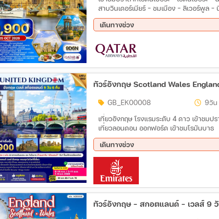
สาบวินเดอร์เมียร์ - ชมเมือง - ลิเวอร์พูล - นิวคาสเซิ้ล - ยอร์ค - ลีดส์ - แมนเชสเตอร์ - ชมเมือง
ยอร์ค - หมู่บ้านไบบูรี - คาร์ดิฟ - เข้าชมฟาร์มปลาเทราท์ - เบอร์ตัน ออน เดอะ วอเตอร์ - เก็บภาพ
เดินทางช่วง
17 ต.ค. 69 - 25 ต.ค. 69
ทัวร์อังกฤษ Scotland Wales England
GB_EK00008
9วัน
เที่ยวอังกฤษ โรงแรมระดับ 4 ดาว เข้าชมปราสาทเอดินเบิร์ก เข้าชมสโตนเฮนจ์ ล่องเรือแม่น้ำเทมส์
เที่ยวลอนดอน ออกฟอร์ด เข้าชมโรมันบาธ
เดินทางช่วง
06 ต.ค. 69 - 14 ต.ค. 69
03 พ.
30 ธ.ค. 69 - 07 ม.ค. 70
ทัวร์อังกฤษ - สกอตแลนด์ - เวลส์ 9