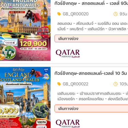
ทัวร์อังกฤษ - สกอตแลนด์ - เวลส์ 9วั
GB_QR00020
9วัน
ลอนดอน – สโตนเฮนจ์ – เบอร์ตัน ออน เดอะ วอ
เมียร์ – เพนริทธ์ – เอดินเบิร์ก – นิวคาสเซิล
ปราสาทเอดินเบอระ – ถนนรอยัลไมล์ – รัฐส
เดินทางช่วง
สตรีท – มหาวิหารยอร์ก – ตรอกแชมเบิล (
เดอร์เมียร์ – สนามโอลด์แทรฟฟอร์ด – สนามแ
26 ธ.ค. 69 - 03 ม.ค. 70
ออน เดอะ วอเตอร์ – หมู่บ้านไบบูรี (Arlin
โรมันบาธ – สโตนเฮนจ์ – Bicester Village
พระราชวังบักกิ้งแฮม – หอนาฬิกาบิ๊กเบน –
ออฟลอนดอน – สะพานทาวเวอร์บริดจ์ – ถนนอ
Fish & Chips ต้นตำรับอังกฤษ – เป็ดย่าง F
ทัวร์อังกฤษ-สกอตแลนด์-เวลส์ 10 วั
อาหารอังกฤษสไตล์ท้องถิ่น
GB_QR00022
10วัน
เอดินเบอระ - เข้าชมปราสาทเอดินเบอระ - เก
เมืองยอร์ก - ตรอกไดแอก้อน - ล่องเรือวินเด
- เข้าชมสนามฟุตบอลโอลด์แทรฟฟอร์ด - ชมเม
เดินทางช่วง
ชมตัวเมืองบาธ - หมู่บ้านไบบุรี - เข้าชมฟา
ชอปปิ้งเอาท์เลต บิสเตอร์ - โรงถ่ายแฮรี่ พอตเตอร์ - ชมกรุงลอนดอน - ทานเป็ดย่างโฟร์ ซีซั่น และกุ้ง
09 เม.ย 70 - 18 เม.ย 70
30 เม
มังกร - ล่องเรือแม่น้ำเทมส์ - เข้าชมทาว