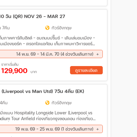
10 วัน (QR) NOV 26 - MAR 27
 7คืน
ทัวร์อังกฤษ
็บภาพคาร์ตันฮิลล์ - ชมถนนปริ๊นซ์ - เดินเล่นชมเมือง -
ค - ชมเมืองยอร์ค - ตรอกไดแอก้อน เก็บภาพมหาวิหารยอร์
์ - ชมเมืองลิเวอร์พูล - เก็บภาพสนามบอลแอนด์ฟิลล์ - เก็บ
14 พ.ย. 69 - 14 มี.ค. 70 (4 ช่วงวันเดินทาง)
ทรฟฟอร์ด - ชมเมืองเชสเตอร์ - ชมเมืองคาร์ดิฟ - เข้า
หมู่บ้านเบอร์ตัน ออน เดอะ วอเตอร์ – ชอปปิ้งเอาท์เลต บิ
ย. 69 - 07 ธ.ค. 69
12 ก.พ. 70 - 21 ก.พ. 70
ราคาเริ่มต้น
างโฟร์ ซีซั่น และกุ้งมังกร - ชมกรุงลอนดอน - ล่องเรือแม่
129,900
ดูรายละเอียด
บาท
 (Liverpool vs Man Utd) 7วัน 4คืน (EK)
4คืน
ทัวร์อังกฤษ
ี่นั่งแบบ Hospitality Longside Lower (Liverpool vs
ium Tour Anfield ท่องเที่ยวกรุงลอนดอน ท่องเที่ยว
ูล ช้อปปิ้ง Cheshire Oaks Designer Outlet
19 พ.ย. 69 - 25 พ.ย. 69 (1 ช่วงวันเดินทาง)