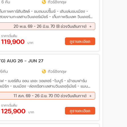
 6 คืน
ทัวร์อังกฤษ
็บภาพคาร์ตันฮิลล์ - ชมถนนปริ๊นซ์ - เดินเล่นชมเมือง -
มสวยงามทะเลสาบวินเดอร์เมียร์ - เก็บภาพริมเลค วินเดอร์
ิลล์ - แมนเชสเตอร์ - เข้าชม สนามโอลด์แทรฟฟอร์ด -
20 พ.ย. 69 - 26 มิ.ย. 70 (8 ช่วงวันเดินทาง)
อกอน – ลีดส์ - เบอร์ตัน ออน เดอะ วอเตอร์ – หมู่บ้านไบ
 เก็บภาพด้านนอกปราสาทคาร์ดิฟ - บาธ - ชมเมืองเก่า –
ค. 69 - 12 ธ.ค. 69
29 ม.ค. 70 - 06 ก.พ. 70
ราคาเริ่มต้น
- ชมกรุงลอนดอน – เข้าชม เพชรยอดมงกุฎ จีเวล –
119,900
.ค 70 - 27 มี.ค 70
09 เม.ย 70 - 17 เม.ย 70
ดูรายละเอียด
บาท
มส์ – ชอปปิ้งย่านอ็อกฟอร์ด - เก็บภาพหอนาฬิกา (BIG
.ย 70 - 26 มิ.ย 70
) – ชอปปิ้งจุใจห้างแฮร์รอด
(TG) AUG 26 - JUN 27
 6คืน
ทัวร์อังกฤษ
ฟ - เบอร์ตัน ออน เดอะ วอเตอร์ -ไบบูรี - เข้าชมฟาร์ม
เบิร์ก - ชมเมือง -ล่องเรือทะเลสาบวินเดอร์เมียร์ - แมน
อร์ด-สแตรสฟอร์ด อัพพอน เอวอน, ช้อปปิ้ง Bicester
11 ส.ค. 69 - 26 มิ.ย. 70 (10 ช่วงวันเดินทาง)
ทมส์, หอคอยลอนดอน, ชมมหานครลอนดอน-ช้อปปิ้งถนนอ๊
งห้างแฮร์รอดส์ -อาหารจีน Four Season เมนูเป็ดย่างและ
ค. 69 - 18 ต.ค. 69
15 ต.ค. 69 - 23 ต.ค. 69
ราคาเริ่มต้น
125,900
ค. 69 - 12 ธ.ค. 69
12 ก.พ. 70 - 20 ก.พ. 70
ดูรายละเอียด
บาท
.ย 70 - 08 พ.ค. 70
28 พ.ค. 70 - 05 มิ.ย 70