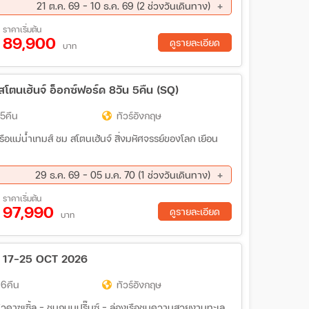
21 ต.ค. 69 - 10 ธ.ค. 69 (2 ช่วงวันเดินทาง)
ต์มินสเตอร์ – หอนาฬิกาบิ๊กเบน - พระราชวังบัคกิ้ง
กรีนิช – ชมเส้นแบ่งเวลาโลก พิเศษ!! อาหารไทย- พิพิธภัณฑ์
ค. 69 - 10 ธ.ค. 69
ราคาเริ่มต้น
บินฮีทโทรว์ พิเศษ!! เมนูเป็ดย่างโฟร์ซีซั่น
89,900
ดูรายละเอียด
บาท
สโตนเฮ้นจ์ อ็อกซ์ฟอร์ด 8วัน 5คืน (SQ)
 5คืน
ทัวร์อังกฤษ
ือแม่น้ำเทมส์ ชม สโตนเฮ้นจ์ สิ่งมหัศจรรย์ของโลก เยือน
29 ธ.ค. 69 - 05 ม.ค. 70 (1 ช่วงวันเดินทาง)
ราคาเริ่มต้น
97,990
ดูรายละเอียด
บาท
R) 17-25 OCT 2026
 6คืน
ทัวร์อังกฤษ