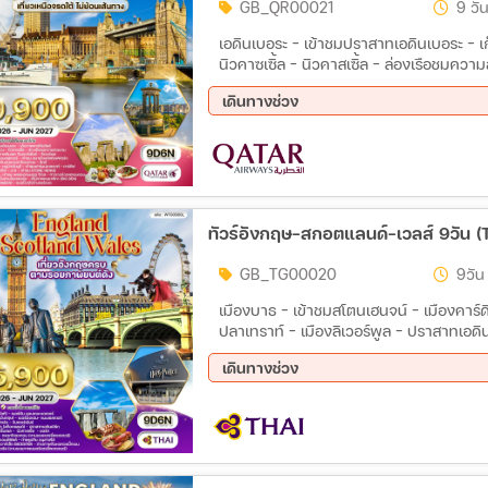
GB_QR00021
9 วัน
เอดินเบอระ - เข้าชมปราสาทเอดินเบอระ - เก
นิวคาซเซิ้ล - นิวคาสเซิ้ล - ล่องเรือชมควา
เมียร์ - ลิเวอร์พูล - เก็บภาพสนามแอนด์ฟ
เดินทางช่วง
ยอร์ค – ชมเมือง ยอร์ค – ชมต้นฉบับดรอกไดแ
บูรี - เข้าชมฟาร์มปลาเทราท์ – คาร์ดิฟ -
20 พ.ย. 69 - 28 พ.ย. 69
04 ธ.
เข้าชม STONE HENGE – ชอปปิ้งเอาท์เล็ต 
12 ก.พ. 70 - 20 ก.พ. 70
19 มี
ทาวเวอร์ออฟลอนดอน - ล่องเรือชมแม่น้ำเท
30 เม.ย 70 - 08 พ.ค. 70
18 มิ
BEN) - เดินเล่นย่านโคเว้นการ์เด้น (UNSEEN
ทัวร์อังกฤษ-สกอตแลนด์-เวลส์ 9วัน 
GB_TG00020
9วัน
เมืองบาธ - เข้าชมสโตนเฮนจน์ - เมืองคาร์ดิ
ปลาเทราท์ - เมืองลิเวอร์พูล - ปราสาทเอดิน
เชสเตอร์ - เข้าชมสนามฟุตบอลโอลด์แทรฟฟ
เดินทางช่วง
Outlet ชมกรุงลอนดอน -ล่องเรือแม่น้ำเ
อกฟอร์ด - เบอร์เกอร์ ล๊อบสเตอร์ - ช้อปปิ้
18 ก.ย. 69 - 26 ก.ย. 69
10 ต.
กุ้งมังกรรสเลิศ
13 พ.ย. 69 - 21 พ.ย. 69
04 ธ.
19 มี.ค 70 - 27 มี.ค 70
30 เม
18 มิ.ย 70 - 26 มิ.ย 70