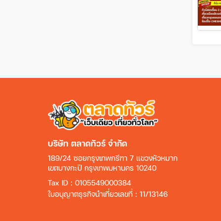
บริษัท ตลาดทัวร์ จำกัด
189/24 ซอยกรุงเทพกรีฑา 7 แขวงหัวหมาก
เขตบางกะปิ กรุงเทพมหานคร 10240
Tax ID : 0105549000384
ใบอนุญาตธุรกิจนำเที่ยวเลขที่ : 11/13146