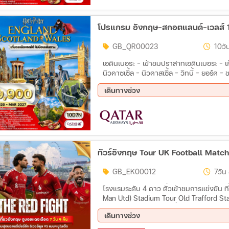
โปรแกรม อังกฤษ-สกอตแลนด์-เวลส์ 
GB_QR00023
10วัน
เอดินเบอระ - เข้าชมปราสาทเอดินเบอระ - เก
นิวคาซเซิ้ล - นิวคาสเซิ้ล - วิทบี้ - ยอร์
คมินสเตอร์ - ลีดส์ - ล่องเรือวินเดอร์เมียร
เดินทางช่วง
ภาพ 4 เต่าทอง - เข้าชมสนามฟุตบอลโอลด์แ
ชม สโตนเฮนจ์ - เข้าชมฟาร์มปลาเทราซ์ - ชม
14 พ.ย. 69 - 23 พ.ย. 69
28 พ.
สเตอร์ - โรงถ่ายแฮรี่ พอตเตอร์ - ทานเป็ดย่
05 มี.ค 70 - 14 มี.ค 70
น้ำเทมส์ - เข้าชมทาวเวอร์ออฟ ลอนดอน
ทัวร์อังกฤษ Tour UK Football Match
GB_EK00012
7วัน 
โรงแรมระดับ 4 ดาว ตั๋วเข้าชมการแข่งขัน ท
Man Utd) Stadium Tour Old Trafford Stad
เมืองแมนเชสเตอร์ ท่องเที่ยวเมืองลิเวอร์พ
เดินทางช่วง
19 พ.ย. 69 - 25 พ.ย. 69