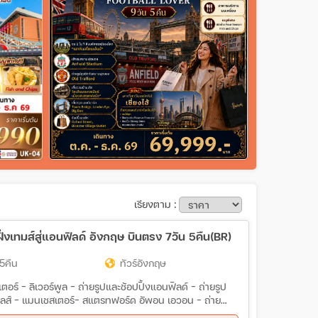
เรียงตาม :
ั่งเทมส์สู่แอนฟิลด์ อังกฤษ บินตรง 7วัน 5คืน(BR)
5คืน
ทัวร์อังกฤษ
อร์ - ลิเวอร์พูล - ถ่ายรูปและช้อปปิ้งแอนฟิลด์ - ถ่ายรูป
เทิลส์ - แมนเชสเตอร์- สแตรทฟอร์ด อัพอน เอวอน – ถ่าย
Bicester Village Outlet - บริสทอล- บาธ - สโตนเฮ้นจ์ -