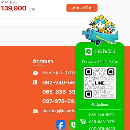
ราคาเริ่มต้น
139,900
ดูรายละเอียด
บาท
จองผ่านไลน์
ติดต่อเรา
ติดต่อข่าวสารโปรโมชั่นทัวร์
จันทร์-ศุกร์ : 09.00 - 18.00 น.
082-246-5692
065-636-5979
097-978-9925
@taladtour
booking@taladtour.co.th
082-246-5692
065-636-5979
097-978-9925