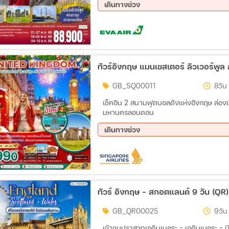
เดินทางช่วง
ลอนดอน - ชมมหานครลอนดอน – มหาวิหารเวส
แฮม – ล่องเรือแม่น้ำเทมส์ - เยือนหมู่บ้าน
21 ต.ค. 69 - 27 ต.ค. 69
04 ธ.
อังกฤษ – ช้อปปิ้งย่านถนนอ็อกซ์ฟอร์ด – สนาม
ทัวร์อังกฤษ แมนเชสเตอร์ ลิวเวอร์พูล 
GB_SQ00011
8วัน
เช็คอิน 2 สนามฟุตบอลดังแห่งอังกฤษ ล่องเร
มหานครลอนดอน
เดินทางช่วง
29 ธ.ค. 69 - 05 ม.ค. 70
ทัวร์ อังกฤษ - สกอตแลนด์ 9 วัน (Q
GB_QR00025
9วัน
เข้าชมปราสาทเอดินเบอระ - เอดินเบอระ - นิวคาซเซิ้ล - ชมถนนปริ๊นซ์ - ล่องเรือชมความสวยงามทะเล