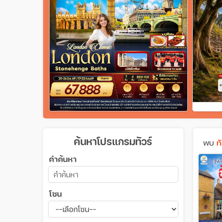
ค้นหาโปรแกรมทัวร์
พบ
ท
คำค้นหา
โซน