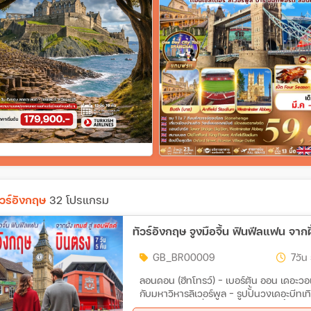
ัวร์อังกฤษ
32 โปรแกรม
ทัวร์อังกฤษ จูงมือจิ้น ฟินฟีลแฟน จากฝ
GB_BR00009
7วัน 
ลอนดอน (ฮีทโทรว์) - เบอร์ตัน ออน เดอะวอเต
กับมหาวิหารลิเวอร์พูล - รูปปั้นวงเดอะบีท
รูปบ้านของวิลเลี่ยมเช็คสเปียร์ - ช้อปปิ้ง 