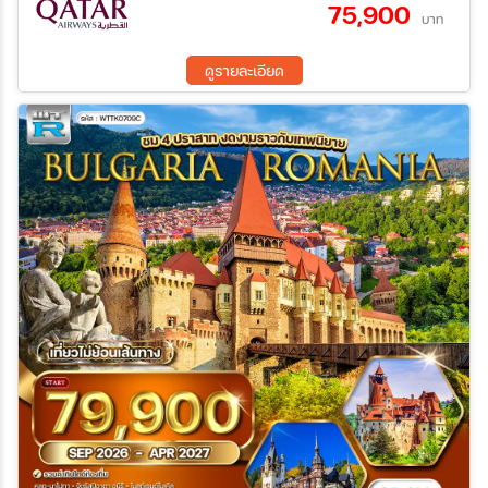
75,900
23 ต.ค. 69 - 30 ต.ค. 69
บัลแกเรีย –มหาวิหารอเล็กซานเดอร์ เนฟสกี - โบสถ์เซนต์โซเฟีย
บาท
ระหว่าง
ดูรายละเอียด
ค้นหา