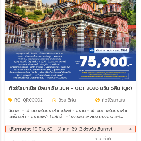
เมือง
สายการบิน
ตั้งแต่วันที่
ถึงวันที่
ทัวร์โรมาเนีย บัลแกเรีย JUN - OCT 2026 8วัน 5คืน (QR)
เฉพาะเดือน
RO_QR00002
8วัน 5คืน
ทัวร์โรมาเนีย
ซินายา – เข้าชมายในปราสาทเปเลส – บราน - เข้าชมภายในปราสาท
แดร๊กคูล่า - บราซอฟ– โบสถ์ดำ – โรงเรียนแห่งแรกของประเทศ
เฉพาะเทศกาล
โรมาเนีย– จัตุรัสแห่งการปฏิวัติ – โรงอุปรากรแห่งชาติ – อาคารคอน
เสิร์ตฮอลล์ - ประตูชัย – ย่านเมืองเก่า – เข้าชมอาคารรัฐสภา – ป้อมซา
เดินทางช่วง
19 มิ.ย. 69 - 31 ต.ค. 69 (3 ช่วงวันเดินทาง)
เรเวตส์ – พลอฟดิฟ โรงละครกลางแจ้ง – ซากสภาโรมันโบราณ –
25 ก.ย. 69 - 02 ต.ค. 69
09 ต.ค. 69 - 16 ต.ค. 69
ราคาเริ่มต้น
สุเหร่าโบราณ – เข้าชมภายในอารามริลา - เข้าชมพิพิธภัณฑ์แห่งชาติ