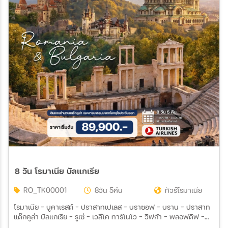
8 วัน โรมาเนีย บัลแกเรีย
RO_TK00001
8วัน 5คืน
ทัวร์โรมาเนีย
โรมาเนีย - บูคาเรสต์ - ปราสาทเปเลส – บราซอฟ - บราน - ปราสาท
แด๊กคูล่า บัลแกเรีย - รูเซ่ - เวลีโค ทาร์โนโว – วิฟก้า – พลอฟดิฟ –
โซเฟีย – รีล่า