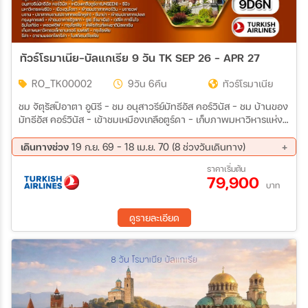
ทัวร์โรมาเนีย-บัลแกเรีย 9 วัน TK SEP 26 - APR 27
RO_TK00002
9วัน 6คืน
ทัวร์โรมาเนีย
ชม จัตุรัสปิอาตา อูนิรี - ชม อนุสาวรีย์มัทธีอัส คอร์วินัส - ชม บ้านของ
มัทธีอัส คอร์วินัส - เข้าชมเหมืองเกลือตูร์ดา - เก็บภาพมหาวิหารแห่งซี
บิว - เข้าชมปราสาทคอร์วิน - ชมเมืองบราซอฟ - ปราสาทบรา
น(ปราสาทแดร๊กคูล่า) - เข้าชมปราสาทเปเลส - กรุงบูคาเรสต์ - เข้าชม
เดินทางช่วง
19 ก.ย. 69 - 18 เม.ย. 70 (8 ช่วงวันเดินทาง)
อาคารรัฐสภา - เมืองเวลีโค ทาร์โนโว - ปราสาทซารีเวทส์ - เมืองพลอ
19 ก.ย. 69 - 27 ก.ย. 69
17 ต.ค. 69 - 25 ต.ค. 69
ราคาเริ่มต้น
ฟดิฟ -กรุงโซเฟีย - พิพิธภัณฑ์แห่งชาติบัลแกเรีย - เก็บภาพมหาวิหา
79,900
21 พ.ย. 69 - 29 พ.ย. 69
26 ธ.ค. 69 - 03 ม.ค. 70
รอเล็กซานเดอร์ เนฟสกี - อารามมรดกโลกรีล่า - โบสถ์เซนต์โซเฟีย
บาท
23 ม.ค. 70 - 31 ม.ค. 70
13 ก.พ. 70 - 21 ก.พ. 70
20 มี.ค 70 - 28 มี.ค 70
10 เม.ย 70 - 18 เม.ย 70
ดูรายละเอียด