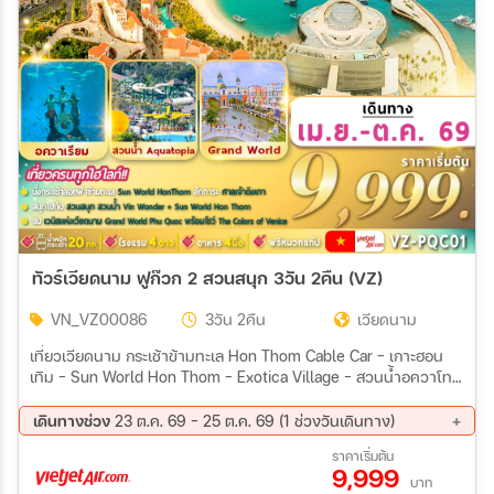
ทัวร์เวียดนาม ฟูก๊วก 2 สวนสนุก 3วัน 2คืน (VZ)
VN_VZ00086
3วัน 2คืน
เวียดนาม
เที่ยวเวียดนาม กระเช้าข้ามทะเล Hon Thom Cable Car - เกาะฮอน
เทิม – Sun World Hon Thom - Exotica Village – สวนน้ำอควาโท
เปีย - Sunset Town– สะพานจูบ – ตลาดไนท์มาร์เก็ต Phu Quoc
เดินทางช่วง
23 ต.ค. 69 - 25 ต.ค. 69 (1 ช่วงวันเดินทาง)
23 ต.ค. 69 - 25 ต.ค. 69
ราคาเริ่มต้น
9,999
บาท