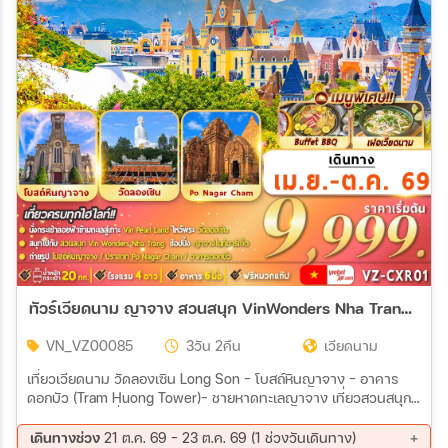
ทัวร์เวียดนาม ญาจาง สวนสนุก VinWonders Nha Trang 3วัน 2คืน (VZ)
VN_VZ00085
3วัน 2คืน
เวียดนาม
เที่ยวเวียดนาม วัดลองเซิน Long Son - โบสถ์หินญาจาง – อาคาร
ดอกบัว (Tram Huong Tower)- ชายหาดทะเลญาจาง เที่ยวสวนสนุก
VinWonders (นั่งกระเช้าข้ามเกาะ) – เดินทางเข้าเมืองญาจาง – ถนน
คนเดินเมืองญาจาง ปราสาท Ponnagar – Hon Chong Cafe (ไม่รวม
เดินทางช่วง
21 ต.ค. 69 - 23 ต.ค. 69 (1 ช่วงวันเดินทาง)