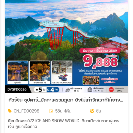
ทัวร์จีน ซุปตาร์...มัดทะเลรวมภูเขา ยังไม่เท่ารักเราที่ให้จางเจียเจี้ย *บินเย็น-กลับดึก* 5วัน 4คืน (FD)
CN_FD00298
5วัน 4คืน
จีน
ตึกมหัศจรรย์72 ICE AND SNOW WORLD เที่ยวเมืองโบราณฝูหรง
เจิ้น ภูเขาเจ็ดดาว