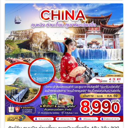
ทัวร์จีน คุนหมิง ถ่านเตี้ยน ภูเขาหิมะเจี่ยวจือ 4วัน 3คืน (KY)