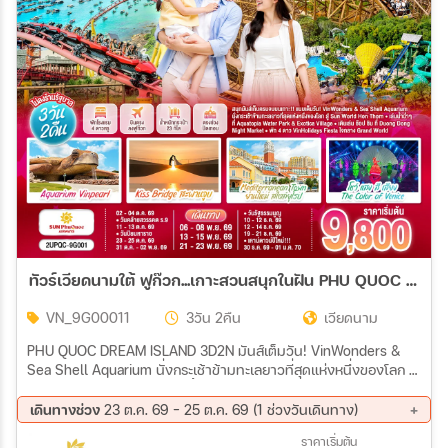
เมือง
สายการบิน
ตั้งแต่วันที่
ถึงวันที่
ทัวร์เวียดนามใต้ ฟูก๊วก...เกาะสวนสนุกในฝัน PHU QUOC DREAM ISLAND 3วัน 2คืน (9G)
เฉพาะเดือน
VN_9G00011
3วัน 2คืน
เวียดนาม
PHU QUOC DREAM ISLAND 3D2N มันส์เต็มวัน! VinWonders &
Sea Shell Aquarium นั่งกระเช้าข้ามทะเลยาวที่สุดแห่งหนึ่งของโลก สู่
เฉพาะเทศกาล
Sun World Hon Thom เล่นน้ำสุดมันส์ Aquatopia Water Park &
Exotica Village เดินเล่น ช้อป ชิม ที่ Duong Dong Night Market พัก
เดินทางช่วง
23 ต.ค. 69 - 25 ต.ค. 69 (1 ช่วงวันเดินทาง)
4★ VinHolidays Fiesta ใจกลาง Grand World
23 ต.ค. 69 - 25 ต.ค. 69
ราคาเริ่มต้น