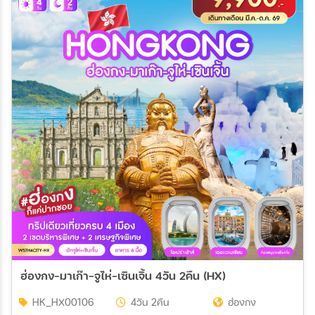
ฮ่องกง-มาเก๊า-จูไห่-เซินเจิ้น 4วัน 2คืน (HX)
HK_HX00106
4วัน 2คืน
ฮ่องกง