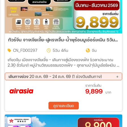
ทัวร์จีน จางเจียเจี้ย-ฝูหรงเจิ้น-น้ำพุร้อนบูเอ๋อร์เหมิน 5วัน 4คืน (FD)
CN_FD00297
5วัน 4คืน
จีน
เที่ยวจีน เมืองจางเจียเจี้ย – เดินทางสู่เมืองซวงเฟิง (เวลาประมาณ
2.30 ชั่วโมง) หมู่บ้านวัฒนธรรมซวงเฟิง – อุทยานป่าไม้บูเอ๋อร์เหมิน –
บ่อน้ำพุร้อนบูเอ๋อร์เหมิน (ลูกค้าสามารถแช่นำพุร้อนเพื่อผ่อนคลายได้
แต่ต้องใส่ชุดว่ายน้ำเท่านั้น) - เข้าโรงแรมที่พักโรงแรมที่พัก Wanma
เดินทางช่วง
20 ต.ค. 69 - 24 ต.ค. 69 (1 ช่วงวันเดินทาง)
Guichao Yongshun Starry Sky Hotel หรือเทียบเท่า ชมบรรยากาศ
20 ต.ค. 69 - 24 ต.ค. 69
ราคาเริ่มต้น
พระอาทิตย์ขึ้นที่รีสอร์ทที่พัก - เดินทางชมทิวทัศน์สะพานอ่ายจ้าย
9,899
Aizhai Bridge (รวมลิฟต์แก้วหน้าผาไปกลับ) – อิสระเดินระเบียงกระจก
บาท
อ่ายจ่าย - เดินทางสู่เมืองฝูหรงเจิ้น – ชมน้ำตกพันปี (รวมค่ารถเข้า
เมือง+ล่องเรือ1ขา) – ชมวิวกลางคืนเมืองโบราณฝูหรงเจิ้น -อิสระถนน
ดูรายละเอียด
คนเดินฝูหรงเจิ้น - เข้าโรงแรมที่พัก