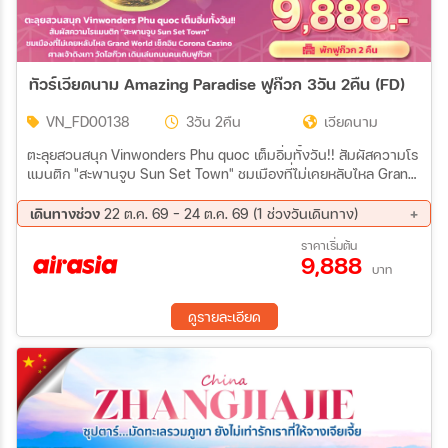
ทัวร์เวียดนาม Amazing Paradise ฟูก๊วก 3วัน 2คืน (FD)
VN_FD00138
3วัน 2คืน
เวียดนาม
ตะลุยสวนสนุก Vinwonders Phu quoc เต็มอิ่มทั้งวัน!! สัมผัสความโร
แมนติก "สะพานจูบ Sun Set Town" ชมเมืองที่ไม่เคยหลับไหล Grand
World เช็คอิน Corona Casino ขอพรวัดโฮก๊วก เดินเล่นถนนคนเดิน
ฟูก๊วก
เดินทางช่วง
22 ต.ค. 69 - 24 ต.ค. 69 (1 ช่วงวันเดินทาง)
22 ต.ค. 69 - 24 ต.ค. 69
ราคาเริ่มต้น
9,888
บาท
ดูรายละเอียด