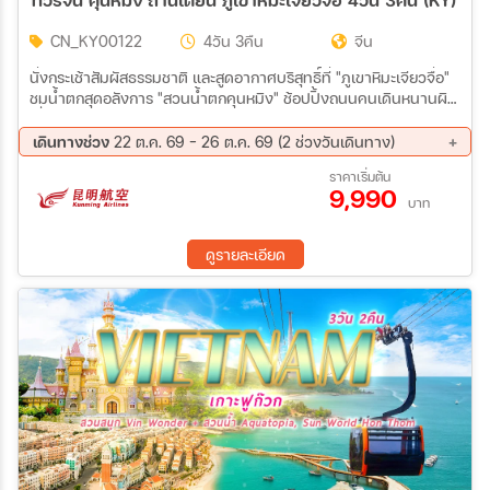
CN_KY00122
4วัน 3คืน
จีน
นั่งกระเช้าสัมผัสธรรมชาติ และสูดอากาศบริสุทธิ์ที่ "ภูเขาหิมะเจียวจื่อ"
ชมน้ำตกสุดอลังการ "สวนน้ำตกคุนหมิง" ช้อปปิ้งถนนคนเดินหนานผิง
เจี่ย
เดินทางช่วง
22 ต.ค. 69 - 26 ต.ค. 69 (2 ช่วงวันเดินทาง)
22 ต.ค. 69 - 25 ต.ค. 69
23 ต.ค. 69 - 26 ต.ค. 69
ราคาเริ่มต้น
9,990
บาท
ดูรายละเอียด