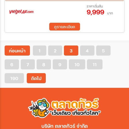
เครื่องดื่ม) – สนามบินกามรัญ เมืองญาจาง
21 ต.ค. 69 - 23 ต.ค. 69
ราคาเริ่มต้น
9,999
บาท
ดูรายละเอียด
ก่อนหน้า
1
2
3
4
5
6
7
8
9
10
11
190
ถัดไป
บริษัท ตลาดทัวร์ จำกัด