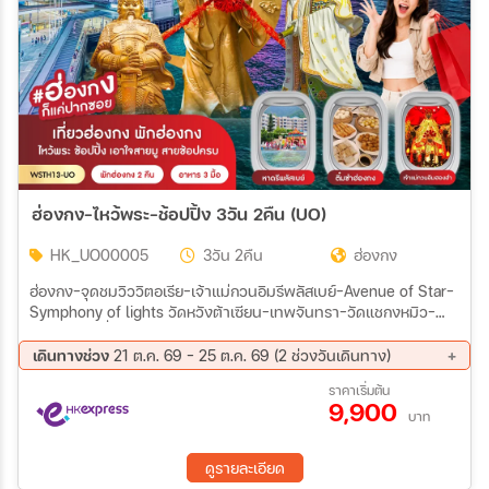
ฮ่องกง-ไหว้พระ-ช้อปปิ้ง 3วัน 2คืน (UO)
HK_UO00005
3วัน 2คืน
ฮ่องกง
ฮ่องกง-จุดชมวิววิตอเรีย-เจ้าแม่กวนอิมรีพลัสเบย์-Avenue of Star-
Symphony of lights วัดหวังต้าเซียน-เทพจันทรา-วัดแชกงหมิว-
ร้านจิวเวอร์รี่-ร้านหยก เจ้าแม่กวนอิมฮองฮำ-มงก๊ก-อิสระตาม
อัธยาศัย
เดินทางช่วง
21 ต.ค. 69 - 25 ต.ค. 69 (2 ช่วงวันเดินทาง)
21 ต.ค. 69 - 23 ต.ค. 69
23 ต.ค. 69 - 25 ต.ค. 69
ราคาเริ่มต้น
9,900
บาท
ดูรายละเอียด