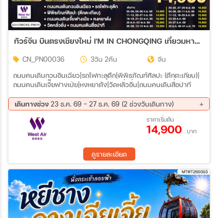
ทัวร์จีน บินตรงเชียงใหม่ I'M IN CHONGQING เที่ยวมหานคร..ฉงชิ่ง 3วัน 2คืน (PN)
CN_PN00036
3วัน 2คืน
จีน
ถนนคนเดินกวนอินเฉียว|รถไฟทะลุตึก|พิพิธภัณฑ์ศิลปะ (ตึกตะเกียบ)|
ถนนคนเดินเจี๊ยฟางเป่ย|หงหยาต้ง|วัดหลั่วอั่น|ถนนคนเดินสื่อปาที
เดินทางช่วง
23 ธ.ค. 69 - 27 ธ.ค. 69 (2 ช่วงวันเดินทาง)
23 ธ.ค. 69 - 25 ธ.ค. 69
25 ธ.ค. 69 - 27 ธ.ค. 69
ราคาเริ่มต้น
14,900
บาท
ดูรายละเอียด