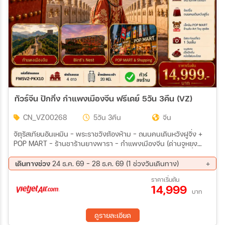
ทัวร์จีน ปักกิ่ง กำแพงเมืองจีน ฟรีเดย์ 5วัน 3คืน (VZ)
CN_VZ00268
5วัน 3คืน
จีน
จัตุรัสเทียนอันเหมิน – พระราชวังต้องห้าม – ถนนคนเดินหวังฝูจิ่ง +
POP MART – ร้านชาร้านยางพารา – กำแพงเมืองจีน (ด่านจูหยง
กวน) – ร้านหยก – สนามกีฬารังนก – ศูนย์การแข่งขันกีฬาทางน้ำแห่ง
ชาติ – SOLANA LIFESTYLE SHOPPING PARK
เดินทางช่วง
24 ธ.ค. 69 - 28 ธ.ค. 69 (1 ช่วงวันเดินทาง)
24 ธ.ค. 69 - 28 ธ.ค. 69
ราคาเริ่มต้น
14,999
บาท
ดูรายละเอียด