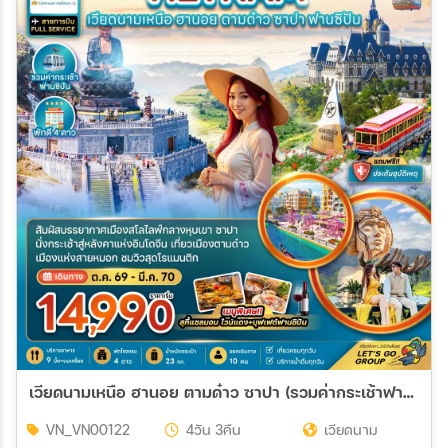
เวียดนามเหนือ ฮานอย ตามด๋าว ซาปา (รวมค่ากระเช้าฟานซิปัน)
VN_VN00122
4วัน 3คืน
เวียดนาม