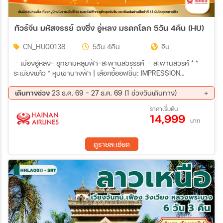
ทัวร์จีน มหัสจรรย์ ฉงชิ่ง อู่หลง มรดกโลก 5วัน 4คืน (HU)
CN_HU00138
5วัน 4คืน
จีน
ㆍเมืองอู่หลง- อุทยามหลุมฟ้า-สะพานสวรรรค์ ㆍสะพานสวรค์ * *
ระเบียงแก้ว * หุบเขานางฟ้า | เลือกซื้ออฟชั่น: IMPRESSION
WULONG SHOW ㆍเมืองอู่หลง- เมืองลงซิ่ง*หมู่บ้านสือปาที 18
บันไดㆍ ตึกตะเกียบ ㆍ ถนนคนเดินเจียฟางเป้ย์ㆍหงหยาตั้ง | เลือกซื้อ
เดินทางช่วง
23 ธ.ค. 69 - 27 ธ.ค. 69 (1 ช่วงวันเดินทาง)
อออฟชั่น: ล่องเรือชมแม่น้ำ 2 สาย ㆍหมู่บ้านฉือซี่โข่วㆍ จุดชมวิว
23 ธ.ค. 69 - 27 ธ.ค. 69
ราคาเริ่มต้น
รถไฟฟ้ารางเบาทะลุตึก ㆍ อาคารขุยซิงตึก 22 ชั้น ㆍ The Ring Mall
14,999
บาท
ㆍเลือกซื้อออฟชั่น:ชบการสดงกายกรรมสุดอลังการ
ดูรายละเอียด