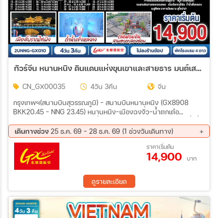
ทัวร์จีน หนานหนิง ดินแดนแห่งขุนเขาและสายธาร มนต์เสน่ห์แห่งฤดูกาลดอกไม้ สัมผัสความอลังการน้ำตกเต๋อเทียน 4วัน 3คืน (GX)
CN_GX00035
4วัน 3คืน
จีน
กรุงเทพฯ(สนามบินสุวรรณภูมิ) – สนามบินหนานหนิง (GX8908
BKK20.45 – NNG 23.45) หนานหนิง-เมืองฉงจั่ว-น้ำตกเต๋อ
เทียน+รวมล่องเรือ-ร้านกาแฟน้ำตกเต๋อเทียน (ไม่รวมค่ากาแฟ)-ถ้ำน้ำ
แข็งหลงกง-เมืองฉงจั่ว-ชมบรรยากาศยามค่ำคืนเมืองโบราณไท่ผิง-
เดินทางช่วง
25 ธ.ค. 69 - 28 ธ.ค. 69 (1 ช่วงวันเดินทาง)
หนานหนิง-เขาชิงซิ๋ว-ศาลเจ้าแม่กวนอิมพันกร-ชมเทศกาลดอกไม้
25 ธ.ค. 69 - 28 ธ.ค. 69
ราคาเริ่มต้น
4ฤดูกาล (รวมรถกอล์ฟ)-อิสระช้อปปิ้งถนนคนเดิน+POP MART-เช็ค
14,900
อินท่าเรือถิงจื่อยามค่ำคืน OPTION : ล่องเรือแม่น้ำหยงเจียงชมวิว
บาท
กลางคืน 200 RMB/ท่าน-เมืองโบราณเซียงซือ-หมู่บ้านไสตล์ยุโรป
ทะเลสาบหมิงเยว่-สนามบินหนานหนิง – กรุงเทพฯ (สนามบิน
ดูรายละเอียด
สุวรรณภูมิ) (GX8907 NNG 18.35 -BKK 19.45)