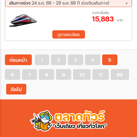
น้ำตกตาดกวางสี ตลาดมืด Night Market นั่งรถไฟความเร็วสูงลาว-
เดินทางช่วง
24 ธ.ค. 69 - 29 ธ.ค. 69 (1 ช่วงวันเดินทาง)
จีน ใส่บาตรข้าวเหนียวหลวงพระบาง ตลาดเช้า วัดเชียงทอง
24 ธ.ค. 69 - 29 ธ.ค. 69
ราคาเริ่มต้น
พิพิธภัณฑ์แห่งชาติหลวงพระบาง วัดสีเมือง
15,883
บาท
ดูรายละเอียด
ก่อนหน้า
1
2
3
4
5
6
7
8
9
10
11
89
ถัดไป