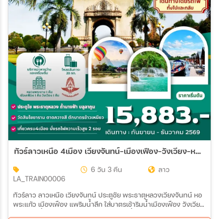
ทัวร์ลาวเหนือ 4เมือง เวียงจันทน์-เมืองเฟือง-วังเวียง-หลวงพระบาง 6วัน 3คืน (SRT)
6 วัน 3 คืน
ลาว
LA_TRAIN00006
ทัวร์ลาว ลาวเหนือ เวียงจันทน์ ประตูชัย พระธาตุหลวงเวียงจันทน์ หอ
พระแก้ว เมืองเฟือง แพริมน้ำลึก ใส่บาตรเช้าริมน้ำเมืองเฟือง วังเวียง
บลูลากูน ถ้ำนางฟ้า ล่องเรือหางยาวชมแม่น้ำซอง หลวงพระบาง