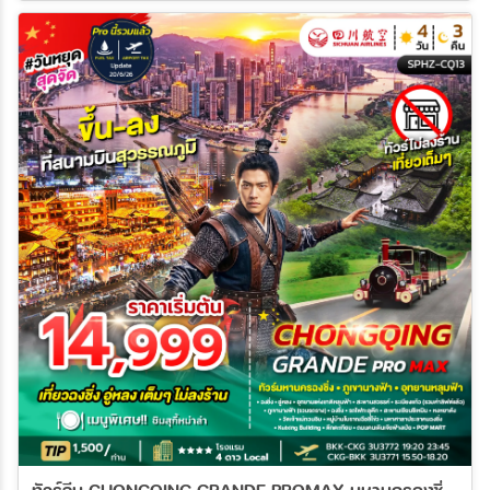
ทัวร์จีน CHONGQING GRANDE PROMAX มหานครฉงชิ่ง ภูเขานางฟ้า อุทยานหลุมฟ้า ไม่ลงร้าน+ไม่มีฟรีเดย์ 4วัน 3คืน (3U)