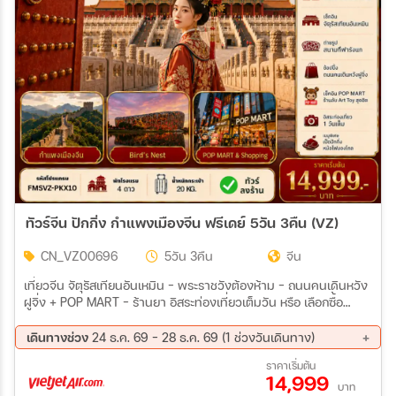
ทัวร์จีน ปักกิ่ง กำแพงเมืองจีน ฟรีเดย์ 5วัน 3คืน (VZ)
CN_VZ00696
5วัน 3คืน
จีน
เที่ยวจีน จัตุรัสเทียนอันเหมิน – พระราชวังต้องห้าม – ถนนคนเดินหวัง
ฝูจิ่ง + POP MART – ร้านยา อิสระท่องเที่ยวเต็มวัน หรือ เลือกซื้อ
Option Tour Universal Studio Beijing ล่องเรืองชมพระราชวังฤดู
ร้อน+นั่งรถลากชมเมืองโบราณ ย่านสือช่าไห่ การแสดงกายกรรม
เดินทางช่วง
24 ธ.ค. 69 - 28 ธ.ค. 69 (1 ช่วงวันเดินทาง)
BEIJING GUOMEN BUSINESS HOTEL หรือเทียบเท่า ร้านยางพารา
24 ธ.ค. 69 - 28 ธ.ค. 69
ราคาเริ่มต้น
– กำแพงเมืองจีน (ด่านจูหยงกวน) – ร้านหยก – สนามกีฬารังนก –
14,999
ศูนย์การแข่งขันกีฬาทางน้ำแห่งชาติ – SOLANA LIFESTYLE
บาท