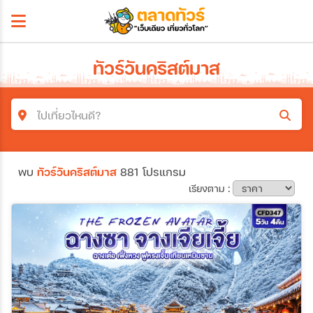
ทัวร์วันคริสต์มาส
ไปเที่ยวไหนดี?
ค้นหาโปรแกรมทัวร์
พบ
ทัวร์วันคริสต์มาส
881 โปรแกรม
คำค้นหา
เรียงตาม :
โซน
ประเทศ