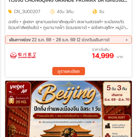
CN_3U00207
4วัน 3คืน
จีน
ฉงชิ่ง • อู่หลง• อุทยานแห่งชาติหลุมฟ้า สะพานสวรรค์• ระเบียงแก้ว
(รวมค่าลิฟต์แล้ว) • ภูเขานางฟ้า (รวมรถราง) • รถไฟทะลุตึก• หมู่บ้าน
โบราณฉือชี่โข่ว • สะพานเชียนซีเหมิน• หงหยาต้ง • วัดเจ้าแม่กวนอิม •
มหาศาลาประชาคมฉงชิ่ง • Kuixing Building • ตึกตะเกียบ • ถนนคน
เดินทางช่วง
22 ธ.ค. 69 - 28 ธ.ค. 69 (2 ช่วงวันเดินทาง)
เดินเจี่ยฟ่างเป่ย • POP
22 ธ.ค. 69 - 25 ธ.ค. 69
25 ธ.ค. 69 - 28 ธ.ค. 69
ราคาเริ่มต้น
14,999
บาท
ดูรายละเอียด