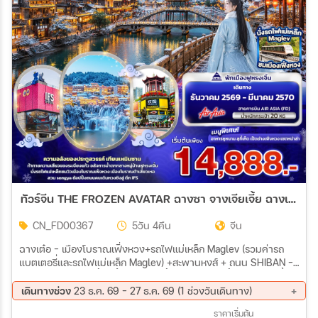
เมือง
สายการบิน
ตั้งแต่วันที่
ถึงวันที่
ทัวร์จีน THE FROZEN AVATAR ฉางซา จางเจียเจี้ย ฉางเต๋อ เฟิ่งหวง ฟูหรงเจิ้น เทียนเหมินซาน 5วัน 4คืน (FD)
เฉพาะเดือน
CN_FD00367
5วัน 4คืน
จีน
ฉางเต๋อ - เมืองโบราณเฟิ่งหวง+รถไฟแม่เหล็ก Maglev (รวมค่ารถ
แบตเตอรี่และรถไฟแม่เหล็ก Maglev) +สะพานหงส์ + ถนน SHIBAN -
เฉพาะเทศกาล
เมืองโบราณฟูหรงเจิ้น+น้ำตกฟูหรงเจิ้น เมืองฟูหรงเจิ้น- จางเจียเจี้ย –
ศูนย์สมุนไพรจีน เทียนเหมินซาน (กระเช้า+รถอุทยาน) -ระเบียง
เดินทางช่วง
23 ธ.ค. 69 - 27 ธ.ค. 69 (1 ช่วงวันเดินทาง)
กระจก(รวมผ้าหุ้มรองเท้า) - ชมถ้ำประตูสวรรค์ (บันไดเลื่อน) *OPTION
23 ธ.ค. 69 - 27 ธ.ค. 69
ราคาเริ่มต้น
โชว์สุนัขจิ้งจอกขาว+ตึก 72 ชั้น