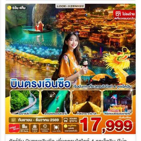
ทัวร์จีน บินตรงเอินซือ เที่ยวครบไฮไลท์ 4 จุดเช็คอิน (ไม่ลงร้านช้อป) 5วัน 4คืน (VZ)