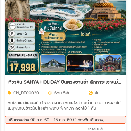
เมือง
สายการบิน
ตั้งแต่วันที่
ถึงวันที่
ทัวร์จีน SANYA HOLIDAY บินตรงซานย่า สักการะเจ้าแม่กวนอิมหนานไห่ 6วัน 5คืน (DE)
เฉพาะเดือน
CN_DE00020
6วัน 5คืน
จีน
ชมโชว์แอสแลนด์ติก โชว์ชนเผ่าหลี ชมแสงสียามค่ำคืน ณ เกาะดอกไม้
เมนูพิเศษ..ข้าวมันไหหลำ พิเศษ พักที่เกาะดอกไม้ 1 คืน
เฉพาะเทศกาล
เดินทางช่วง
08 ธ.ค. 69 - 15 ธ.ค. 69 (2 ช่วงวันเดินทาง)
08 ธ.ค. 69 - 13 ธ.ค. 69
10 ธ.ค. 69 - 15 ธ.ค. 69
ราคาเริ่มต้น