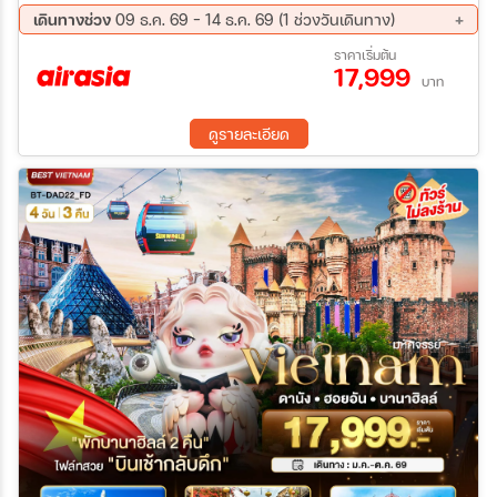
เมืองเก่าลี่เจียง อุทยานภูเขาหิมะมังกรหยก (รวมกระเช้าไป-กลับ) โชว์
เดินทางช่วง
09 ธ.ค. 69 - 14 ธ.ค. 69 (1 ช่วงวันเดินทาง)
จางอี้โหมว ไป๋สุ่ยเหอ (รวมรถแบตเตอรี่) Yun Ti AN Cafe` นั่งรถไฟ
09 ธ.ค. 69 - 14 ธ.ค. 69
ราคาเริ่มต้น
ความเร็วสูง คุนหมิง ทะเลสาบเตียนฉือ เมืองโบราณกวนตู้ ประตูม้า
17,999
ทองไก่หยก Pop Mart ถนนคนเดินหนานผิงเจีย สวนน้ำตกคุนหมิง
บาท
ดูรายละเอียด