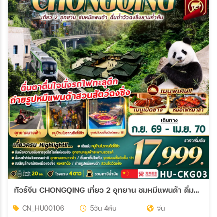
ทัวร์จีน CHONGQING เที่ยว 2 อุทยาน ชมหมีเเพนด้า ดื่มด่ำวิวฉงชิ่งยามค่ำคืน 5วัน 4คืน (HU)
CN_HU00106
5วัน 4คืน
จีน