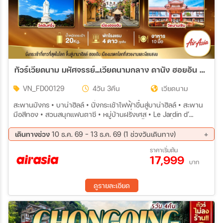
ทัวร์เวียดนาม มหัศจรรย์...เวียดนามกลาง ดานัง ฮอยอัน บาน่าฮิลล์ (พักบานาฮิลล์ 2 คืน) 4วัน 3คืน (FD)
VN_FD00129
4วัน 3คืน
เวียดนาม
สะพานมังกร • บาน่าฮิลล์ • นั่งกระเช้าไฟฟ้าขึ้นสู่บาน่าฮิลล์ • สะพาน
มือสีทอง • สวนสนุกแฟนตาซี • หมู่บ้านฝรั่งเศส • Le Jardin d’
Amour • โซนใหม่ Eclipse Square • หมู่บ้านกั๊มทาน • นั่งเรือกระด้ง •
เมืองโบราณฮอยอัน • วัดลินห์อึ๋ง • วัดนามเซิน • ตลาดฮาน
เดินทางช่วง
10 ธ.ค. 69 - 13 ธ.ค. 69 (1 ช่วงวันเดินทาง)
10 ธ.ค. 69 - 13 ธ.ค. 69
ราคาเริ่มต้น
17,999
บาท
ดูรายละเอียด