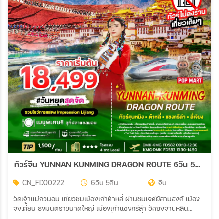
ทัวร์จีน YUNNAN KUNMING DRAGON ROUTE 6วัน 5คืน (FD)
CN_FD00222
6วัน 5คืน
จีน
วัดเจ้าแม่กวนอิม เที่ยวชมเมืองเก่าต้าหลี่ ผ่านชมเจดีย์สามองค์ เมือง
จงเตี้ยน ธงมนตราขนาดใหญ่ เมืองเก่าแชงกรีล่า วัดซงจานหลิน
ช่องแคบเสือกระโจน (รวมค่าบันไดเลื่อน) เมืองลี่เจียง สระมังกรดำ