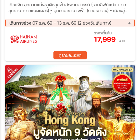
เที่ยวจีน อุทยานแห่งชาติหลุมฟ้าสะพานสวรรค์ (รวมลิฟท์แก้ว + รถ
อุทยาน + รถแบตเตอรี่) – อุทยานเขานางฟ้า (รวมรถราง) - เมืองอู่
หลง หมู่บ้านโบราณฉือชี่โข่ว - วัดหลัวฮั่น – ตึกไคว่ชิงโหล – ตึก
ตะเกียบ (ด้านนอก) – ถนนคนเดินเจี่ยฟางเป่ย – POP MART - นั่ง
เดินทางช่วง
07 ธ.ค. 69 - 13 ธ.ค. 69 (2 ช่วงวันเดินทาง)
รถไฟฟ้าทะลุตึก (เที่ยวเดียว) – หงหยาต้ง OPTION A (ราคา 300
07 ธ.ค. 69 - 11 ธ.ค. 69
09 ธ.ค. 69 - 13 ธ.ค. 69
ราคาเริ่มต้น
หยวน/ท่าน 5 ท่านขึ้นไปออกเดินทาง) o ล่องเรือแม่น้ำเจียหลิงเจียง
17,999
ท่องเที่ยวสวนสัตว์ฉงชิ่ง ชมแพนด้า + ชมวิวเมืองฉงชิ่งยามค่ำคืน
บาท
เวิลด์เทรด
ดูรายละเอียด