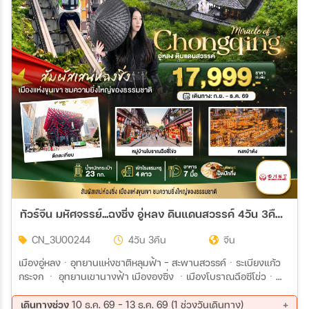
ทัวร์จีน มหัศจรรย์...ฉงชิ่ง อู่หลง ดินแดนสวรรค์ 4วัน 3คืน (3U)
CN_3U00244
4วัน 3คืน
จีน
เมืองอู่หลงㆍอุทยานแห่งชาติหลุมฟ้า - สะพานสวรรค์ㆍระเบียงแก้ว
กระจก ㆍ อุทยานเขานางฟ้า เมืององซิ่ง ㆍเมืองโบราณฉือซีโข่วㆍ
รถไฟฟ้ารางเบาทะลุดีก ตึกตะเกียบ ㆍถนนคนเดินเจียฟางเปียㆍหงห
ยาตั้ง ถนนคนเดินกวนอินเฉียวㆍ
เดินทางช่วง
10 ธ.ค. 69 - 13 ธ.ค. 69 (1 ช่วงวันเดินทาง)