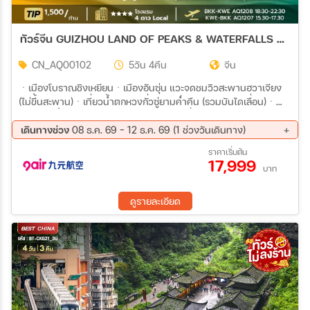
ทัวร์จีน GUIZHOU LAND OF PEAKS & WATERFALLS 5วัน 4คืน (AQ)
CN_AQ00102
5วัน 4คืน
จีน
ㆍเมืองโบราณชิงเหยียนㆍเมืองอันซุ่น แวะจดชมวิวสะพานฮวาเจียง
(ไม่ขึ้นสะพาน)ㆍเที่ยวน้ำตกหวงกั่วซู่ยามค่ำคืน (รวมบันไดเลื่อน)ㆍ
หุบเขาบ่อน้ำเทวดา (รวมค่าเข้า+รถแบตเตอรี่)ㆍเมืองโบราณอูเจียงจ้า
ย ㆍเมืองกุ้ยหยาง หอเจี่ยซิ่ว วัดโบราณเฉียนหนิงㆍศูนย์การค้าฮัน
เดินทางช่วง
08 ธ.ค. 69 - 12 ธ.ค. 69 (1 ช่วงวันเดินทาง)
เตอร์อินเตอร์เนชั่นแนลㆍตลาดชิงหยุน ㆍPOP MARTㆍห้าง MixC
08 ธ.ค. 69 - 12 ธ.ค. 69
ราคาเริ่มต้น
17,999
บาท
ดูรายละเอียด