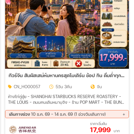
ทัวร์จีน สัมผัสเสน่ห์มหานครสุดโมเดิร์น ช้อป กิน ดื่มด่ำทุกเสน่ห์อิสระท่องเที่ยว 1 วันเต็ม 5วัน 3คืน (HO)
CN_HO00057
5วัน 3คืน
จีน
ห้างไท่กู่ฮุ่ย - SHANGHAI STARBUCKS RESERVE ROASTERY –
THE LOUIS – ถนนคนเดินหนานจิง - ร้าน POP MART – THE BUND
(หาดไว่ทาน) FREE DAY ท่องเที่ยวอิสระ 1 วัน North bund
greenland-ถนนอู่คัง-ถนนอันฝู-TIAN AN 1,000 TREES -หอไข่มุก
เดินทางช่วง
10 ธ.ค. 69 - 14 ธ.ค. 69 (1 ช่วงวันเดินทาง)
(ด้านนอก)-SKY WALK "ลู่เจียจุ่ย"-ย่านเทียนจื่อฝ่าง
10 ธ.ค. 69 - 14 ธ.ค. 69
ราคาเริ่มต้น
17,999
บาท