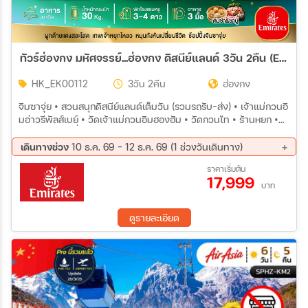
ทัวร์ฮ่องกง มหัศจรรย์...ฮ่องกง ดิสนีย์แลนด์ 3วัน 2คืน (EK)
HK_EK00112
3วัน 2คืน
ฮ่องกง
จิมซาจุ่ย • สวนสนุกดิสนีย์แลนด์เต็มวัน (รวมรถรับ-ส่ง) • เจ้าแม่กวนอิ
มอ่าวรีพัลส์เบย์ • วัดเจ้าแม่กวนอิมฮองฮัม • วัดกวนไท • ร้านหยก •
โรงงานจิวเวลรี่ • วัดแชกงหมิว
เดินทางช่วง
10 ธ.ค. 69 - 12 ธ.ค. 69 (1 ช่วงวันเดินทาง)
10 ธ.ค. 69 - 12 ธ.ค. 69
ราคาเริ่มต้น
17,999
บาท
ดูรายละเอียด