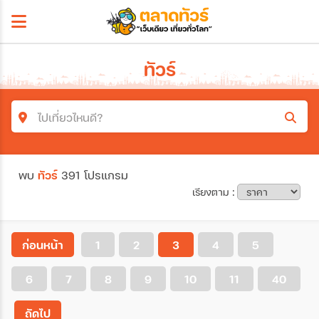
ทัวร์
ไปเที่ยวไหนดี?
ค้นหาโปรแกรมทัวร์
พบ
ทัวร์
391 โปรแกรม
คำค้นหา
เรียงตาม :
โซน
ก่อนหน้า
1
2
3
4
5
6
7
8
9
10
11
40
ประเทศ
ถัดไป