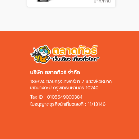
บาท/ท่าน
บริษัท ตลาดทัวร์ จำกัด
189/24 ซอยกรุงเทพกรีฑา 7 แขวงหัวหมาก
เขตบางกะปิ กรุงเทพมหานคร 10240
Tax ID : 0105549000384
ใบอนุญาตธุรกิจนำเที่ยวเลขที่ : 11/13146