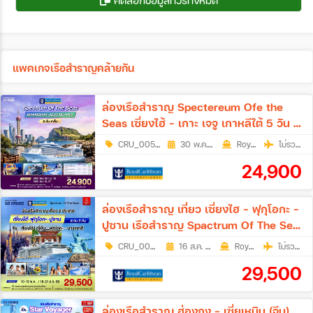
คัดลอกข้อมูลทัวร์ทั้งหมด
แพคเกจเรือสำราญคล้ายกัน
ล่องเรือสำราญ Spectereum Ofe the
Seas เซี่ยงไฮ้ - เกาะ เจจู เกาหลีใต้ 5 วัน 4
คืน (Cruise Only)
CRU_0058
|
30 พ.ค. 69 - 27 ก.ย. 69
5 วัน 4 คืน
RoyalCaribbean
ไม่รวมตั๋วเครื่องบิน
24,900
ล่องเรือสำราญ เที่ยว เซี่ยงไฮ - ฟุกุโอกะ -
ปูซาน เรือสำราญ Spactrum Of The Sea
6วัน 5คืน (Cruise Only)
CRU_0059
|
16 ส.ค. 69 - 21 ส.ค. 69
6วัน 5คืน
RoyalCaribbean
ไม่รวมตั๋วเครื่องบิน
29,500
ล่องเรือสำราญ ฮ่องกง - เซี่ยเหมิน (จีน)