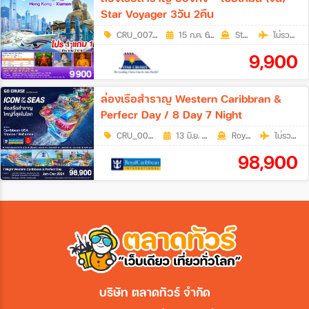
Star Voyager 3วัน 2คืน
CRU_0074
|
15 ก.ค. 69 - 19 ส.ค. 69
3วัน 2คืน
Star Cruises
ไม่รวมตั๋วเครื่องบิน
9,900
ล่องเรือสำราญ Western Caribbran &
Perfecr Day / 8 Day 7 Night
CRU_0063
|
13 มิ.ย. 69 - 26 ธ.ค. 69
8วัน 7คืน
RoyalCaribbean
ไม่รวมตั๋วเครื่องบิน
98,900
บริษัท ตลาดทัวร์ จำกัด