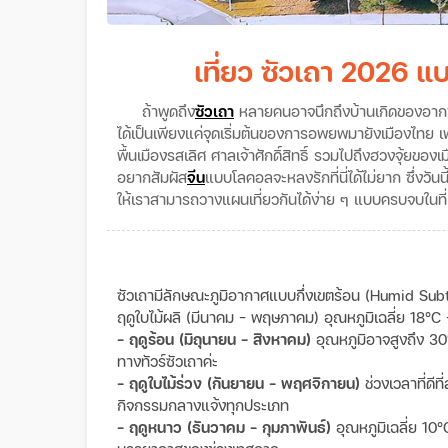
เที่ยว ซัวเถา 2026 แ
ถ้าพูดถึง
ซัวเถา
หลายคนอาจนึกถึงบ้านเกิดของอากงอาม่
ได้เป็นเพียงแค่จุดเริ่มต้นของการอพยพมายังเมืองไทย เ
พื้นเมืองรสเลิศ ศาลเจ้าศักดิ์สิทธิ์ รวมไปถึงฮวงจุ้ยของเม
อยากสัมผัส
จีน
แบบโลคอลจะหลงรักที่นี่ได้ไม่ยาก ซึ่งวันนี
ให้เราสามารถวางแผนเที่ยวกันได้ง่าย ๆ แบบครบจบในที่
ซัวเถามีลักษณะภูมิอากาศแบบกึ่งเขตร้อน (Humid Subtropi
ฤดูใบไม้ผลิ (มีนาคม - พฤษภาคม) อุณหภูมิเฉลี่ย 18°C
- ฤดูร้อน (มิถุนายน - สิงหาคม)
อุณหภูมิอาจสูงถึง 30
ทางทัวร์ซัวเถาค่ะ
- ฤดูใบไม้ร่วง (กันยายน - พฤศจิกายน)
ช่วงเวลาที่ด
กิจกรรมกลางแจ้งทุกประเภท
- ฤดูหนาว (ธันวาคม - กุมภาพันธ์)
อุณหภูมิเฉลี่ย 10