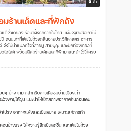
จีน
มร้านเด็ดและที่พักดัง
วแต้จิ๋วเคยลงเรือมาตั้งรกรากในไทย แต่ปัจจุบันซัวเถาไม่
ปี ถนนเก่าที่เต็มไปด้วยกลิ่นอายประวัติศาสตร์ อาหาร
นดี จึงไม่น่าแปลกใจที่สายมู สายบุญ และนักท่องเที่ยวที่
เที่ยวไฮไลต์ พร้อมลิสต์ร้านเด็ดและที่พักมาแนะนำไว้ให้ครบ
อยๆ บ้าง เหมาะสำหรับการเดินชมย่านเมืองเก่า
ะวังพายุไต้ฝุ่น แนะนำให้เช็คสภาพอากาศกันก่อนเดิน
องฟ้าโปร่ง อากาศแห้งและเย็นสบาย เหมาะแก่การทำ
่อนข้างแรง ให้ความรู้สึกเย็นสดชื่น และเต็มไปด้วย