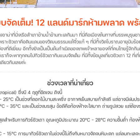
บบจัดเต็ม! 12 แลนด์มาร์กห้ามพลาด พร้อ
าที่นั่งเรือสำเภาข้ามน้ำข้ามทะเลกันมา ที่นี่คือเมืองต้นทางที่บรรพบุรุษชา
พราะซัวเถาคือดินแดนของวัฒนธรรมแต้จิ๋วแท้ ๆ ที่มีทั้งวัดโบราณอายุนับร้อย
ืองที่ดีเยี่ยม อีกทั้งยังเป็นเป็นต้นกำเนิดของเทพเจ้าหลายองค์ที่คนไทยรู้จักกั
้เราก็จะพาทุกคนไปทัวร์ซัวเถากันแบบจัดเต็ม ที่มีทั้งข้อมูลเที่ยวซัวเถา 12 ที่
เดียวกันเลยค่ะ
ช่วงเวลาที่น่าเที่ยว
cal) ซึ่งมี 4 ฤดูที่ชัดเจน ดังนี้
 - 25°C เป็นช่วงที่ดอกไม้บานสะพรั่ง อากาศเย็นสบายกำลังดี แต่อาจมีฝนปร
°C - 35°C และเป็นช่วงมรสุม ข้อดีคือท้องฟ้าจะใสมาก ถ่ายรูปสวย แต่ต้องร
ีที่สุดสำหรับการทัวร์ซัวเถา อุณหภูมิประมาณ 20°C - 28°C ความชื้นต่ำ ท้
°C - 15°C การมาทัวร์ซัวเถาในช่วงนี้ไม่ถึงกับหนาวจัดจนหิมะตก แต่ลมทะเลจะค