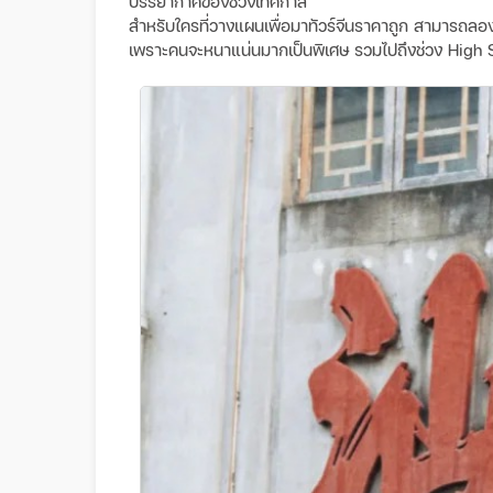
บรรยากาศของช่วงเทศกาล
สำหรับใครที่วางแผนเพื่อมาทัวร์จีนราคาถูก สามารถลองม
เพราะคนจะหนาแน่นมากเป็นพิเศษ รวมไปถึงช่วง High 