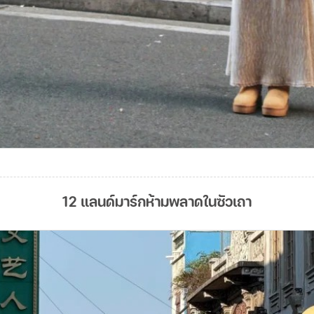
12 แลนด์มาร์กห้ามพลาดในซัวเถา