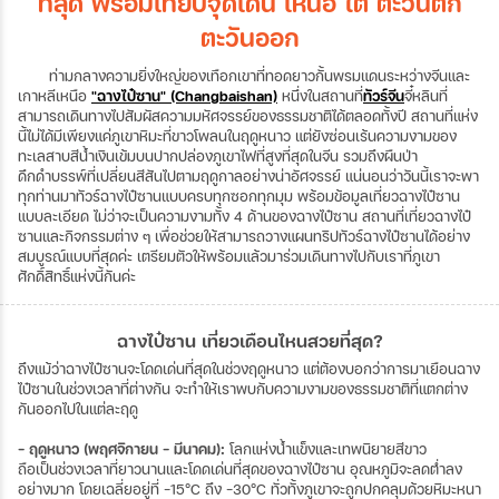
ที่สุด พร้อมเทียบจุดเด่น เหนือ ใต้ ตะวันตก
ตะวันออก
ท่ามกลางความยิ่งใหญ่ของเทือกเขาที่ทอดยาวกั้นพรมแดนระหว่างจีนและ
เกาหลีเหนือ
"ฉางไป๋ซาน" (Changbaishan)
หนึ่งในสถานที่
ทัวร์จีน
จี๋หลินที่
สามารถเดินทางไปสัมผัสความมหัศจรรย์ของธรรมชาติได้ตลอดทั้งปี สถานที่แห่ง
นี้ไม่ได้มีเพียงแค่ภูเขาหิมะที่ขาวโพลนในฤดูหนาว แต่ยังซ่อนเร้นความงามของ
ทะเลสาบสีน้ำเงินเข้มบนปากปล่องภูเขาไฟที่สูงที่สุดในจีน รวมถึงผืนป่า
ดึกดำบรรพ์ที่เปลี่ยนสีสันไปตามฤดูกาลอย่างน่าอัศจรรย์ แน่นอนว่าวันนี้เราจะพา
ทุกท่านมาทัวร์ฉางไป๋ซานแบบครบทุกซอกทุกมุม พร้อมข้อมูลเที่ยวฉางไป๋ซาน
แบบละเอียด ไม่ว่าจะเป็นความงามทั้ง 4 ด้านของฉางไป๋ซาน สถานที่เที่ยวฉางไป๋
ซานและกิจกรรมต่าง ๆ เพื่อช่วยให้สามารถวางแผนทริปทัวร์ฉางไป๋ซานได้อย่าง
สมบูรณ์แบบที่สุดค่ะ เตรียมตัวให้พร้อมแล้วมาร่วมเดินทางไปกับเราที่ภูเขา
ศักดิ์สิทธิ์แห่งนี้กันค่ะ
ฉางไป๋ซาน เที่ยวเดือนไหนสวยที่สุด?
ถึงแม้ว่าฉางไป๋ซานจะโดดเด่นที่สุดในช่วงฤดูหนาว แต่ต้องบอกว่าการมาเยือนฉาง
ไป๋ซานในช่วงเวลาที่ต่างกัน จะทำให้เราพบกับความงามของธรรมชาติที่แตกต่าง
กันออกไปในแต่ละฤดู
- ฤดูหนาว (พฤศจิกายน – มีนาคม):
โลกแห่งน้ำแข็งและเทพนิยายสีขาว
ถือเป็นช่วงเวลาที่ยาวนานและโดดเด่นที่สุดของฉางไป๋ซาน อุณหภูมิจะลดต่ำลง
อย่างมาก โดยเฉลี่ยอยู่ที่ -15°C ถึง -30°C ทั่วทั้งภูเขาจะถูกปกคลุมด้วยหิมะหนา