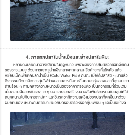
4. การตกปลาในน้ำแข็งและย่างปลาในหิมะ
หลายคนเลือกมาฉางไป๋ซานในฤดูหนาว เพราะต้องการสัมผัสวิถีชีวิตดั้งเดิม
ของชาวแมนจู ด้วยการเจาะรูน้ำแข็งกลางทะเลสาบหรือลำธารที่แข็งตัว แล้ว
หย่อนเบ็ดเพื่อตกปลาน้ำเย็น (Cold Water Fish) กันค่ะ เมื่อได้ปลาสด ๆ มาแล้ว
กิจกรรมถัดมาคือการสุมไฟย่างปลากลางหิมะ กลิ่นหอมกรุ่นของปลาที่สุกบนเตา
ถ่านร้อน ๆ ท่ามกลางความหนาวเย็นของอากาศรอบตัว เป็นกิจกรรมที่ช่วยเติม
เต็มความฝันของใครหลาย ๆ คน และช่วยสร้างความสัมพันธ์ของคนในกลุ่มให้ได้
สนุกสนานไปกับการตกปลา และชิมรสชาติความสดใหม่ของปลาที่ตกขึ้นมาด้วย
ฝีมือตนเอง เหมาะกับการมาเที่ยวกับครอบครัวหรือกลุ่มเพื่อน ๆ ได้เป็นอย่างดี