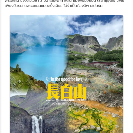
พรมแดน ซึ่งจะใช้เวลา 3 วัน โดยพักค้างคืนที่เมืองซัมจีย็อน (Samjiyon) ซึ่งใช้
เพียงบัตรผ่านพรมแดนแบบครั้งเดียว ไม่จำเป็นต้องมีพาสปอร์ต