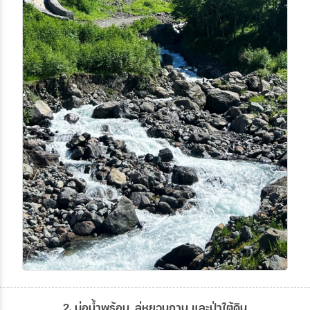
2. บ่อน้ำพุร้อน, ลู่หยวนถาน และป่าใต้ดิน