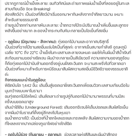
ปรากฏการณ์น้ำแข็งละลาย: ชมทิวทัศน์และถ่ายภาพแผ่นน้ำแข็งที่ลอยอยู่ในทะเล
สาบเทียนฉือ (Ice Breaking)
ส่องสัตว์ป่า: เป็นช่วงที่สัตว์ป่าเริ่มออกมาหากินหลังจากจำศีลยาวนาน เหมาะ
สำหรับสายธรรมชาติ
ถ่ายรูปน้ำตกท่ามกลางหิมะละลาย: น้ำตกฉางไป๋จะมีปริมาณน้ำเพิ่มขึ้นและดูทรง
พลังขึ้นอย่างมาก ละอองน้ำกระทบกับหิมะกลายเป็นไอเย็นที่สดชื่น
- ฤดูร้อน (มิถุนายน – สิงหาคม):
ทุ่งดอกไม้บานและอากาศบริสุทธิ์
เป็นช่วงที่ฉางไป๋ซานสดชื่นแจ่มใสเป็นที่สุดค่ะ อากาศเย็นสบายกำลังดี อุณหภูมิ
เฉลี่ย 10°C ถึง 22°C น้ำแข็งในทะเลสาบละลายจนหมด เผยให้เห็นผืนน้ำสีน้ำเงินที่
สะท้อนเงาเมฆอย่างชัดเจน ผืนป่าจะกลายเป็นสีเขียวขจี ความงดงามของฤดูร้อน
ก็คือทุ่งดอกไม้ป่านับล้านดอกซึ่งอยู่บนฝั่งตะวันตก จะบานสะพรั่งไปทั่วลาดเขา
เป็นช่วงที่เหมาะสำหรับการหนีร้อนมาสัมผัสความสดชื่นมีชีวิตชีวาของธรรมชาติ
ค่ะ
กิจกรรมแนะนำในฤดูร้อน:
พิชิตบันได 1,442 ขั้น: เดินขึ้นสู่ยอดเขาฝั่งตะวันตกเพื่อชมวิวทะเลสาบเทียนฉือใน
มุมกว้างแบบพาโนรามา
ชมทุ่งดอกไม้อัลไพน์: เดินลัดเลาะถ่ายรูปคู่กับดอกไม้ป่านานาพรรณที่บานปีละ
ครั้งบนยอดเขาสูง
เดินป่าใต้ดิน (Underground Forest): เติมออกซิเจนให้เต็มปอดและสัมผัสไอเย็น
จากผืนป่าโบราณที่ตั้งอยู่ลึกลงไปในหุบเขา
ชมน้ำตกฉางไป๋: เป็นช่วงที่น้ำตกไหลแรงและทรงพลัง สัมผัสความงามของน้ำตก
ที่ไหลลงจากปากปล่องภูเขาไฟอย่างใกล้ชิด
- ฤดูใบไม้ร่วง (กันยายน – ตุลาคม):
ช่วงเวลาแห่งสีสันและผืนป่าสีทอง