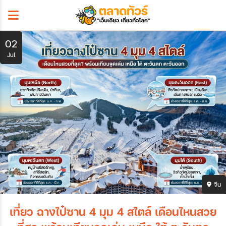
02
Jul
จีน
เที่ยว ฉางไป๋ซาน 4 มุม 4 สไตล์ เดือนไหนสวย