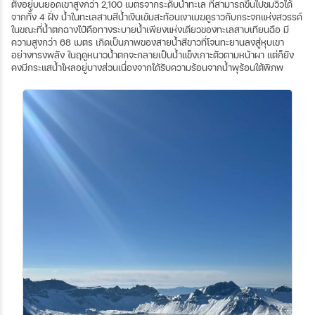
ตั้งอยู่บนยอดเขาสูงกว่า 2,100 เมตรจากระดับน้ำทะเล ที่สามารถขึ้นไปชมวิวได้
จากทั้ง 4 ฝั่ง น้ำในทะเลสาบสีน้ำเงินเข้มสะท้อนเงาเมฆดูราวกับกระจกแห่งสวรรค์
ในขณะที่น้ำตกฉางไป๋คือทางระบายน้ำเพียงแห่งเดียวของทะเลสาบเทียนฉือ มี
ความสูงกว่า 68 เมตร เกิดเป็นภาพของสายน้ำสีขาวที่โจนทะยานลงสู่หุบเขา
อย่างทรงพลัง ในฤดูหนาวน้ำตกจะกลายเป็นน้ำแข็งเกาะตัวตามหน้าผา แต่ก็ยัง
คงมีกระแสน้ำไหลอยู่บางส่วนเนื่องจากได้รับความร้อนจากน้ำพุร้อนใต้พิภพ