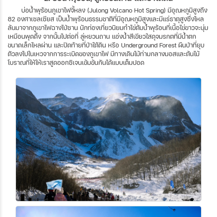
บ่อน้ำพุร้อนภูเขาไฟจี้หลง (Julong Volcano Hot Spring) มีอุณหภูมิสูงถึง
82 องศาเซลเซียส เป็นน้ำพุร้อนธรรมชาติที่มีอุณหภูมิสูงและมีแร่ธาตุสูงซึ่งไหล
ล้นมาจากภูเขาไฟฉางไป่ซาน นักท่องเที่ยวนิยมทำไข่ต้มน้ำพุร้อนที่เนื้อไข่ขาวจะนุ่ม
เหมือนพุดดิ้ง จากนั้นไปต่อที่ ลู่หยวนถาน แอ่งน้ำสีเขียวใสดุจมรกตที่มีน้ำตก
ขนาดเล็กไหลผ่าน และปิดท้ายที่ป่าใต้ดิน หรือ Underground Forest ผืนป่าที่ยุบ
ตัวลงไปในเหวจากการระเบิดของภูเขาไฟ มีทางเดินไม้ท่ามกลางมอสและต้นไม้
โบราณที่ให้ให้เราสูดออกซิเจนเข้มข้นกันได้แบบเต็มปอด