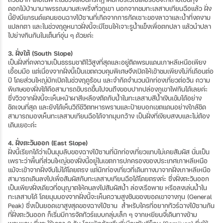
ดอกไม้ป่านานาพรรณบานสะพรั่งทั่วภูเขา นอกจากชมทะเลสาบเทียนฉือแล้ว ฝั่ง
นี้ยังมีแกรนด์แคนยอนฉางไป๋ซานที่เกิดจากการกัดเซาะของลาวาและน้ำที่งดงาม
แปลกตา และในช่วงฤดูหนาวฝั่งนี้จะมีโซนให้เจาะรูน้ำแข็งเพื่อตกปลา แล้วนำปลา
ไปย่างกินกันในเต็นท์อุ่น ๆ ด้วยค่ะ
3. ฝั่งใต้ (South Slope)
เป็นฝั่งที่คงความเป็นธรรมชาติไว้สูงที่สุดและอยู่ติดพรมแดนเกาหลีเหนือเพียง
เอื้อมมือ แต่เนื่องจากฝั่งนี้เป็นเขตควบคุมพิเศษจึงเปิดให้เข้าชมเพียงไม่กี่เดือนต่อ
ปี โดยส่วนใหญ่มักเปิดในช่วงฤดูร้อน และจำกัดจำนวนนักท่องเที่ยวต่อวัน ความ
พิเศษของฝั่งใต้คือสามารถขับรถขึ้นไปจนถึงขอบปากปล่องภูเขาไฟกันได้เลยค่ะ
ซึ่งวิวจากฝั่งนี้จะเห็นหน้าผาสีเหลืองตัดกับน้ำในทะเลสาบสีน้ำเงินเข้มได้อย่าง
ชัดเจนที่สุด และยังได้เห็นวิถีชีวิตทหารพรานและป้ายบอกเขตแดนอย่างใกล้ชิด
สามารถมองเห็นทะเลสาบเทียนฉือได้จากมุมกว้าง เป็นฝั่งที่เงียบสงบและไม่ต้อง
เดินเยอะค่ะ
4. ฝั่งตะวันออก (East Slope)
ฝั่งนี้เรียกได้ว่าเป็นมุมลับของฉางไป๋ซานที่นักท่องเที่ยวแทบไม่เคยสัมผัส นั่นเป็น
เพราะว่าพื้นที่ส่วนใหญ่ของฝั่งนี้อยู่ในเขตการปกครองของประเทศเกาหลีเหนือ
แม้จะเข้าจากฝั่งจีนไม่ได้โดยตรง แต่นักท่องเที่ยวที่เดินทางมาจากฝั่งเกาหลีเหนือ
สามารถเดินลงไปเพื่อสัมผัสกับทะเลสาบเทียนฉือได้โดยตรงค่ะ ซึ่งฝั่งตะวันออก
เป็นเพียงฝั่งเดียวที่อนุญาตให้คนลงไปสัมผัสน้ำ ล่องเรือพาย หรือลงเล่นน้ำใน
ทะเลสาบได้ โดยมุมมองจากฝั่งนี้จะเห็นความสูงชันของยอดเขาจางกุน (General
Peak) ซึ่งเป็นยอดเขาสูงสุดของฉางไป๋ซาน สำหรับใครที่อยากทัวร์ฉางไป๋ซานกัน
ที่ฝั่งตะวันออก ก็เริ่มมีการจัดทัวร์แบบกลุ่มเล็ก ๆ จากเหยียนจี๋เดินทางข้าม