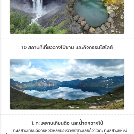
10 สถานที่เที่ยวฉางไป๋ซาน และกิจกรรมไฮไลต์
1. ทะเลสาบเทียนฉือ และน้ำตกฉางไป๋
ทะเลสาบเทียนฉือคือหัวใจหลักของฉางไป๋ซานเลยก็ว่าได้ค่ะ ทะเลสาบแห่งนี้