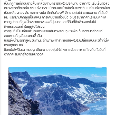
เป็นฤดูกาลที่ค่อนข้างสั้นแต่สวยงามตราตรึงใจไปอีกนาน อากาศจะเริ่มเย็นตัวลง
อย่างรวดเร็วเฉลี่ย 5°C ถึง 15°C ป่าสนและป่าผลัดใบจะพากันเปลี่ยนสีจากเขียว
เป็นเหลืองทอง ส้ม และแดงเข้ม ตัดกับท้องฟ้าสีครามสดใส และยอดเขาที่เริ่มมี
หิมะแรกมาปกคลุมเป็นสีเงิน การเดินป่าในช่วงนี้จะให้บรรยากาศที่โรแมนติกและ
ถ่ายรูปสวยที่สุดเนื่องจากแสงแดดที่นุ่มนวลและสีสันที่จัดจ้านของใบไม้
กิจกรรมแนะนำในฤดูใบไม้ร่วง:
ถ่ายรูปใบไม้เปลี่ยนสี: เดินทางตามเส้นทางรอบภูเขาเพื่อเก็บภาพป่าสีทองที่
สวยงามที่สุดในมณฑลจี๋หลิน
ชมแอ่งน้ำมรกตลู่หยวนถาน: ถ่ายภาพเงาสะท้อนของใบไม้เปลี่ยนสีบนผิวน้ำที่นิ่ง
สงบดุจกระจก
ชิมหม้อไฟดินเผาแมนจู: เติมความอบอุ่นให้ร่างกายด้วยอาหารท้องถิ่น ในวันที่
อากาศเริ่มเข้าสู่ความหนาวจัด