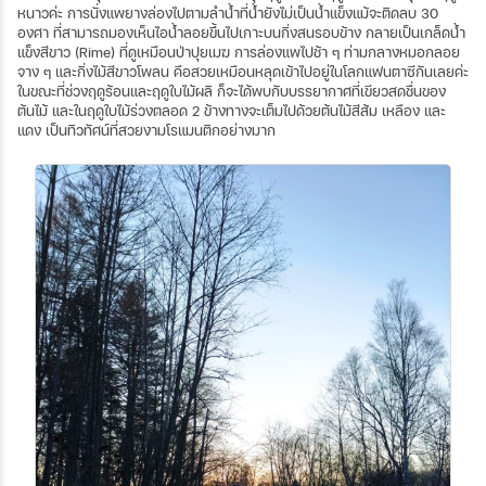
หนาวค่ะ การนั่งแพยางล่องไปตามลำน้ำที่น้ำยังไม่เป็นน้ำแข็งแม้จะติดลบ 30
องศา ที่สามารถมองเห็นไอน้ำลอยขึ้นไปเกาะบนกิ่งสนรอบข้าง กลายเป็นเกล็ดน้ำ
แข็งสีขาว (Rime) ที่ดูเหมือนป่าปุยเมฆ การล่องแพไปช้า ๆ ท่ามกลางหมอกลอย
จาง ๆ และกิ่งไม้สีขาวโพลน คือสวยเหมือนหลุดเข้าไปอยู่ในโลกแฟนตาซีกันเลยค่ะ
ในขณะที่ช่วงฤดูร้อนและฤดูใบไม้ผลิ ก็จะได้พบกับบรรยากาศที่เขียวสดชื่นของ
ต้นไม้ และในฤดูใบไม้ร่วงตลอด 2 ข้างทางจะเต็มไปด้วยต้นไม้สีส้ม เหลือง และ
แดง เป็นทิวทัศน์ที่สวยงามโรแมนติกอย่างมาก