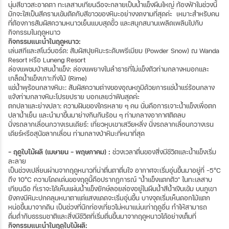
นุ่มสีขาวสะอาดตา ทะเลสาบเทียนฉือจะกลายเป็นน้ำแข็งผืนใหญ่ ท้องฟ้าในช่วงนี้
มักจะใสเป็นสีครามเข้มตัดกับสีขาวของหิมะอย่างงดงามที่สุดค่ะ เหมาะสำหรับคน
ที่ต้องการสัมผัสความหนาวเย็นแบบสุดขั้ว และสนุกสนานเพลิดเพลินไปกับ
กิจกรรมในฤดูหนาว
กิจกรรมแนะนำในฤดูหนาว:
เล่นสกีและสโนว์บอร์ด: สัมผัสปุยหิมะระดับพรีเมียม (Powder Snow) ณ Wanda
Resort หรือ Luneng Resort
ล่องแพชมป่าสนน้ำแข็ง: ล่องแพยางในลำธารที่ไม่แข็งตัวท่ามกลางหมอกและ
เกล็ดน้ำแข็งเกาะกิ่งไม้ (Rime)
แช่น้ำพุร้อนกลางหิมะ: สัมผัสความต่างของอุณหภูมิด้วยการแช่น้ำแร่ร้อนกลาง
แจ้งท่ามกลางหิมะโปรยปราย บอกเลยว่าฟินสุดค่ะ
ตกปลาและย่างปลา: ความฝันของใครหลาย ๆ คน นั่นคือการเจาะน้ำแข็งเพื่อตก
ปลาน้ำเย็น และนำมาขึ้นมาย่างกินกันร้อน ๆ ท่ามกลางอากาศติดลบ
นั่งรถลากเลื่อนกวางเรนเดียร์: เที่ยวหุบเขาเสวียหลิ่ง นั่งรถลากเลื่อนกวางเรน
เดียร์หรือสุนัขลากเลื่อน ท่ามกลางป่าหิมะที่หนาที่สุด
- ฤดูใบไม้ผลิ (เมษายน – พฤษภาคม) :
ช่วงเวลาตื่นของสิ่งมีชีวิตและน้ำแข็งเริ่ม
ละลาย
เป็นช่วงเปลี่ยนผ่านจากฤดูหนาวที่น่าตื่นตาตื่นใจ อากาศจะเริ่มอุ่นขึ้นมาอยู่ที่ -5°C
ถึง 10°C ความโดดเด่นของฤดูนี้คือปรากฏการณ์ "น้ำแข็งแตกตัว" ในทะเลสาบ
เทียนฉือ ที่เราจะได้เห็นแผ่นน้ำแข็งยักษ์ลอยล่องอยู่ในผืนน้ำสีน้ำเงินเข้ม บนภูเขา
ยังคงมีหิมะปกคลุมหนาตาแต่แสงแดดจะเริ่มอุ่นขึ้น บางจุดเริ่มเห็นดอกไม้แตก
หน่อขึ้นมาจากดิน เป็นช่วงที่นักท่องเที่ยวไม่หนาแน่นเท่าฤดูอื่น ทำให้สามารถ
ดื่มด่ำกับธรรมชาติและสิ่งมีชีวิตที่เริ่มตื่นขึ้นมาจากฤดูหนาวได้อย่างเต็มที่
กิจกรรมแนะนำในฤดูใบไม้ผลิ: