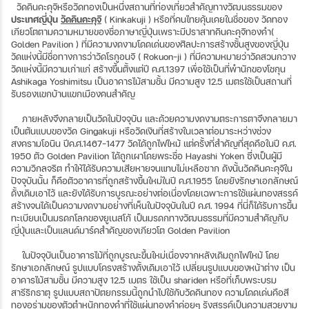
วัดคินคะคุจิหรือวัดทองเป็นหนึ่งสถานที่ท่องเที่ยวสำคัญทางวัฒนธรรมของ
ประเทศญี่ปุ่น
วัดคินคะคุจิ
( Kinkakuji ) หรือที่คนไทยคุ้นเคยในชื่อของ วัดทอง
เกียวโตตามความหมายของชื่อภาษาญี่ปุ่นเพราะมีปราสาทคินคะคุจิทองคำ(
Golden Pavilion ) ที่มีความงดงามโดดเด่นของศิลปะการสร้างชั้นสูงของญี่ปุ่น
วัดแห่งนี้มีชื่อทางการว่าวัดโรกูอนจิ ( Rokuon-ji ) ที่มีความหมายว่าวัดสวนกวาง
วัดแห่งนี้มีความเก่าแก่ สร้างขึ้นตั้งแต่ปี ค.ศ.1397 เพื่อใช้เป็นที่พำนักของโชกุน
Ashikaga Yoshimitsu เป็นอาคารไม้สามชั้น มีความสูง 12.5 เมตรใช้เป็นสถานที่
รับรองแขกบ้านแขกเมืองคนสำคัญ
ภายหลังจึงกลายเป็นวัดในปัจจุบัน และด้วยความงดงามตระการตาจึงกลายมา
เป็นต้นแบบของวัด Gingakuji หรือวัดเงินที่สร้างในเวลาต่อมาระหว่างช่วง
สงครามโอนิน ปีค.ศ.1467–1477 วัดได้ถูกไฟไหม้ แต่ครั้งที่สำคัญที่สุดคือในปี ค.ศ.
1950 ตัว Golden Pavilion ได้ถูกเผาโดยพระชื่อ Hayashi Yoken ซึ่งเป็นผู้มี
ความวิกลจริต ทำให้ได้รับความเสียหายจนแทบไม่เหลือซาก ดังนั้นวัดคินคะคุจิใน
ปัจจุบันนั้น ก็คือตัวอาคารที่ถูกสร้างขึ้นใหม่ในปี ค.ศ.1955 โดยยังรักษาเอกลักษณ์
ดั้งเดิมเอาไว้ และยังได้รับการบูรณะอย่างต่อเนื่องโดยเฉพาะการใช้แผ่นทองสรรค์
สร้างจนได้เป็นความงดงามอย่างที่เห็นในปัจจุบันในปี ค.ศ. 1994 ที่นี่ก็ได้รับการขึ้น
ทะเบียนเป็นมรดกโลกของยูเนสโก้ เป็นมรดกทางวัฒนธรรมที่มีความสำคัญกับ
ญี่ปุ่นและเป็นแลนด์มาร์คสำคัญของเกียวโต Golden Pavilion
ในปัจจุบันเป็นอาคารไม้ที่ถูกบูรณะขึ้นใหม่เนื่องจากหลังเดิมถูกไฟไหม้ โดย
รักษาเอกลักษณ์ รูปแบบโครงสร้างดั้งเดิมเอาไว้ เปลี่ยนรูปแบบของหน้าต่าง เป็น
อาคารไม้สามชั้น มีความสูง 12.5 เมตร ใช้เป็น shariden หรือที่เก็บพระบรม
สารีริกธาตุ รูปแบบสถาปัตยกรรมนี้ถูกนำไปใช้กับวัดคินทอง ความโดดเด่นคือสี
ทองอร่ามของตัวตำหนักทองคำที่ใช้แผ่นทองคำค่อยๆ รังสรรค์เป็นความสวยงาม