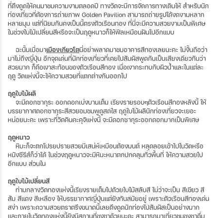
ที่ดึงดูดให้คนมาชมความงามตลอดปี ทางวัดจะมีการจัดการทางเดินให้ สำหรับนัก
ท่องเที่ยวที่ต้องการถ่ายภาพ Golden Pavilion สามารถถ่ายรูปได้งดงามหลาก
หลายมุม แต่ที่นิยมกันคงเป็นนี้ตรงตัวเรือนทอง ที่นี่จะมีความสวยงามเป็นพิเศษ
ในช่วงใบไม้เปลี่ยนสีหรือจะเป็นฤดูหนาวก็ให้ฟีลเหมือนฝันไปอีกแบบ
ฉะนั้นเมื่อมา
เมืองเกียวโต
นี่อย่าพลาดมาชมอาคารสีทองเลยนะคะ ไม่งั้นถือว่า
มาไม่ถึงญี่ปุ่น อีกจุดเด่นที่นักท่องเที่ยวที่เคยไปสัมผัสพูดกันเป็นเสียงเดียวกันว่า
สวยมาก ก็คือเงาสะท้อนของตัวเรือนสีทอง เมื่อเงากระทบกับผิวน้ำและในแต่ละ
ฤดู วัดแห่งนี้จะให้ความสวยที่แตกต่างกันออกไป
ฤดูใบไม้ผลิ
จะมีดอกซากุระ ออกดอกเบ่งบานเต็ม เรียงรายรอบๆตัวเรือนสีทองหลังนี้ ให้
บรรยากาศดอกซากุระสีสวยอมชมพูดูสดใส ฤดูใบไม้ผลินักท่องเที่ยวจะเยอะ
หน่อยนะคะ เพราะที่วัดคินคะคุจิแห่งนี้ จะมีดอกซากุระออกดอกมากเป็นพิเศษ
ฤดูหนาว
หิมะก็จะตกโปรยปรายสวยมีเสน่ห์เหมือนต้องมนต์ หลุดลอยเข้าไปในวัดหรือ
หนังซีรีส์ก็ว่าได้ ในช่วงฤดูหนาวจะมีหิมะหนาตกปกคลุมทั่วพื้นที่ ให้ความสวยไป
อีกแบบ ส่วนใน
ฤดูใบไม้เปลี่ยนสี
ท่ามกลางวัดทองแห่งนี้เรียงรายเต็มไปด้วยใบไม้สลับสี ไม่ว่าจะเป็น สีเขียว สี
ส้ม สีแดง สีเหลือง ให้บรรยากาศญี่ปุ่นแต่ยังทันสมัยอยู่ เพราะตัวเรือนสีทองเด่น
สง่า เพราะความสวยตราตรึงขนาดนี้เลยดึงดูดนักท่องไปสัมผัสเป็นอย่างมาก
และภายในวัดทองแห่งนี้ยังมีสถานที่ชงชาด้วยนะคะ สามารถมาเที่ยวชมชงชาดื่ม